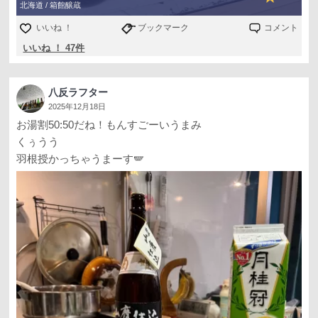
北海道 / 箱館醸蔵
いいね ！
ブックマーク
コメント
いいね ！ 47件
八反ラフター
2025年12月18日
お湯割50:50だね！もんすごーいうまみ
くぅうう
羽根授かっちゃうまーす🪽