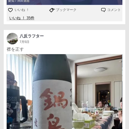
愛知 / 澤田酒造
いいね ！
ブックマーク
コメント
いいね ！ 35件
八反ラフター
7月5日
襟を正す