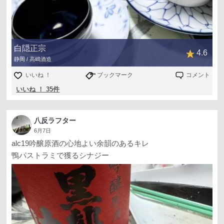
白隠正宗
4.6
静岡 / 高嶋酒造
いいね ！
ブックマーク
コメント
いいね ！ 35件
八反ラフター
6月7日
alc19吟醸原酒の心地よい余韻のあるキレ
鴨パストラミで獲るシナジー