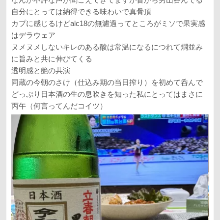
自分にとっては納得できる味わいで真骨頂
カプに感じるけどalc18の無濾過ってところがミソで果実感
はデラウェア
ヌメヌメしないキレのある酸は常温になるにつれて燗並み
に旨みと共に伸びてくる
透明感と艶の共演
同蔵の今朝のさけ（仕込み期の当日搾り）を初めて呑んで
どっぷり日本酒の生の息吹きを知った私にとってはまさに
丙午（何言ってんだコイツ）