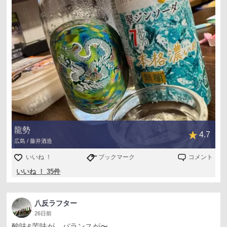
龍勢
4.7
広島 / 藤井酒造
いいね ！
ブックマーク
コメント
いいね ！ 35件
八反ラフター
26日前
酸味&苦味が、バランスが〜