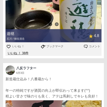
遊穂
4.8
石川 / 御祖酒造
いいね ！
ブックマーク
コメント
いいね ！ 38件
八反ラフター
6月3日
新造蔵仕込み！八番蔵から！
年一の特純ですが酒質の向上が即伝わって来ます(^^)
程よい甘さで味のりも良く、アテは馬刺しでキレも良好！