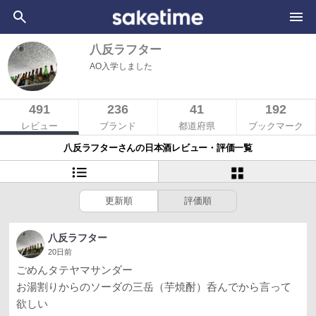
八反ラフター
AO入学しました
491
236
41
192
レビュー
ブランド
都道府県
ブックマーク
八反ラフターさんの日本酒レビュー・評価一覧
更新順
評価順
八反ラフター
20日前
ごめんタテヤマサンダー
お湯割りからのソーダの三岳（芋焼酎）呑んでから言って
欲しい