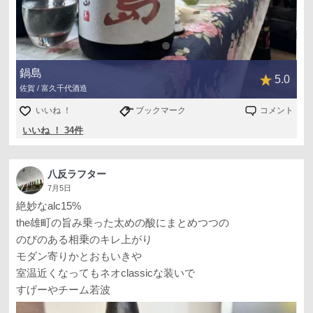
鍋島
5.0
佐賀 / 富久千代酒造
いいね ！
ブックマーク
コメント
いいね ！ 34件
八反ラフター
7月5日
絶妙なalc15%
the雄町の旨み乗った太めの酸にまとめつつの
のびのある相乗のキレ上がり
モダン寄りかとおもいきや
室温近くなってもネオclassicな装いで
すげーやチーム若波