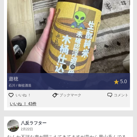
遊穂
5.0
石川 / 御祖酒造
いいね ！
ブックマーク
コメント
いいね ！ 43件
八反ラフター
2月22日
なんか不評な声が聞こえてきてますが昔から男山呑んでる