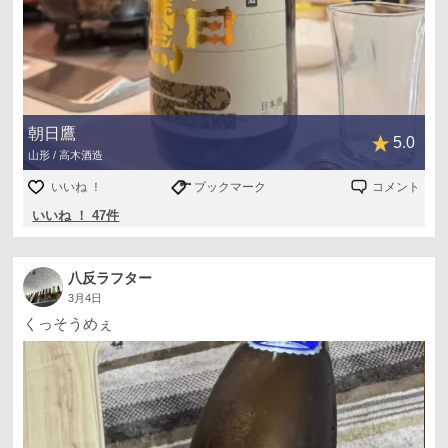
朝日鷹
5.0
山形 / 高木酒造
いいね ！
ブックマーク
コメント
いいね ！ 47件
八反ラフター
3月4日
くっそうめぇ