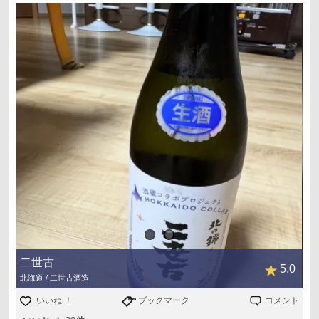
二世古
5.0
北海道 / 二世古酒造
いいね ！
ブックマーク
コメント