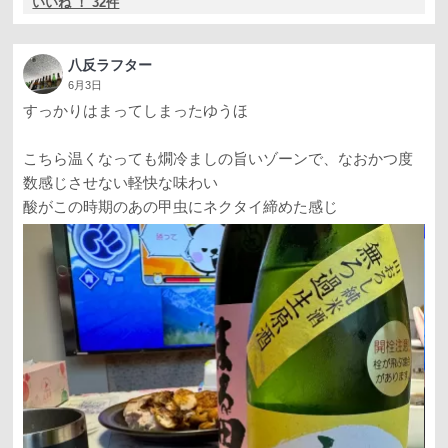
いいね ！ 32件
八反ラフター
6月3日
すっかりはまってしまったゆうほ
こちら温くなっても燗冷ましの旨いゾーンで、なおかつ度
数感じさせない軽快な味わい
酸がこの時期のあの甲虫にネクタイ締めた感じ