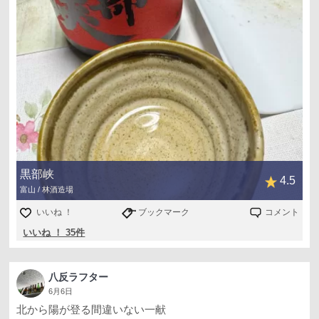
黒部峡
4.5
富山 / 林酒造場
いいね ！
ブックマーク
コメント
いいね ！ 35件
八反ラフター
6月6日
北から陽が登る間違いない一献