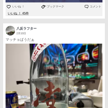
いいね ！
ブックマーク
コメント
いいね ！ 45件
八反ラフター
2月10日
マッチョぱうだぁ