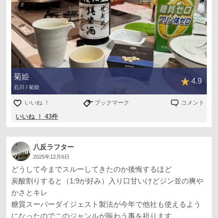
菊姫
4.9
石川 / 菊姫
いいね ！
ブックマーク
コメント
いいね ！ 43件
八反ラフター
2025年12月6日
どうして今までスルーしてきたのか後悔するほど
炭酸割りすると（1:9が好み）入り口甘いけどジン並の爽や
かさとキレ
糖質スーパーダイジェスト製法が今年で他社も使えるよう
になったのでこのジャンルが賑わう事を祈ります