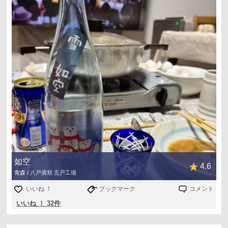
如空
4.6
青森 / 八戸酒類 五戸工場
いいね ！
ブックマーク
コメント
いいね ！ 32件