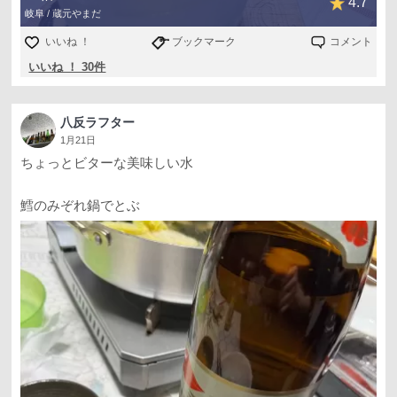
4.7
岐阜 / 蔵元やまだ
いいね ！
ブックマーク
コメント
いいね ！ 30件
八反ラフター
1月21日
ちょっとビターな美味しい水
鱈のみぞれ鍋でとぶ