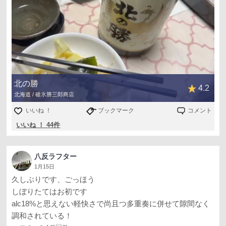
北の勝
4.2
北海道 / 碓氷勝三郎商店
いいね ！
ブックマーク
コメント
いいね ！ 44件
八反ラフター
1月15日
久しぶりです、ごっほう
しぼりたてはお初です
alc18%と思えない軽快さで尚且つ多重奏に併せて隙間なく
調和されている！