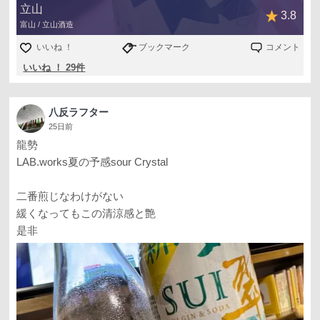
立山
3.8
富山 / 立山酒造
いいね ！
ブックマーク
コメント
いいね ！ 29件
八反ラフター
25日前
龍勢
LAB.works夏の予感sour Crystal
二番煎じなわけがない
緩くなってもこの清涼感と艶
是非