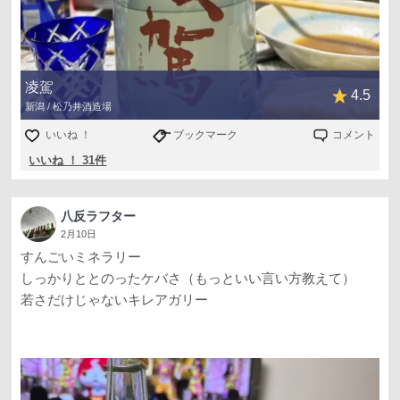
凌駕
4.5
新潟 / 松乃井酒造場
いいね ！
ブックマーク
コメント
いいね ！ 31件
八反ラフター
2月10日
すんごいミネラリー
しっかりととのったケバさ（もっといい言い方教えて）
若さだけじゃないキレアガリー