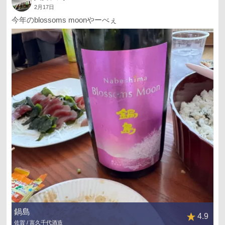
2月17日
今年のblossoms moonやーべぇ
鍋島
4.9
佐賀 / 富久千代酒造