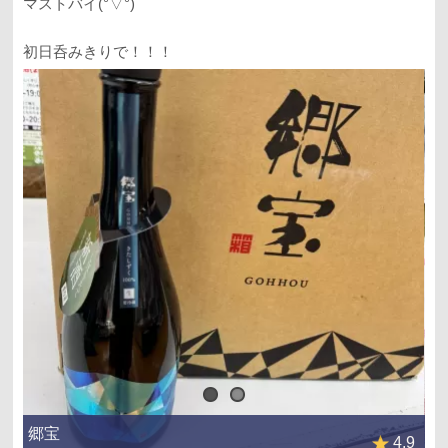
マストバイ(°▽°)
初日呑みきりで！！！
郷宝
4.9