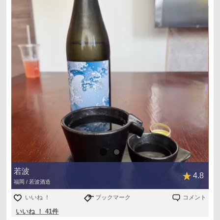
若波
4.8
福岡 / 若波酒造
いいね ！
ブックマーク
コメント
いいね ！ 41件