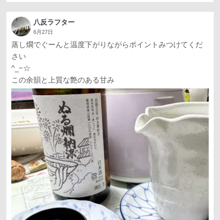
八反ラフター
6月27日
蒸し燗でぐーんと温度下がりながらポイントみつけてくだ
さい
^_−☆
この余韻と上質な艶のある甘み