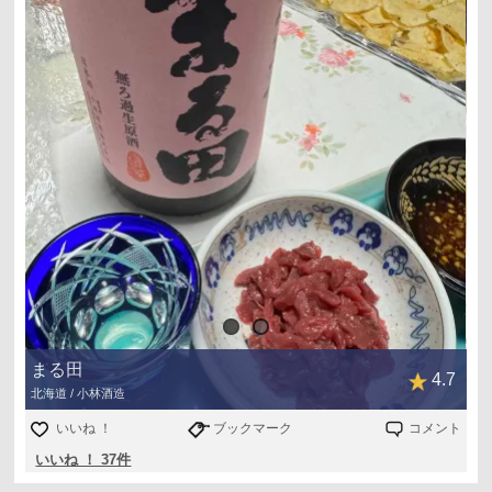
まる田
4.7
北海道 / 小林酒造
いいね ！
ブックマーク
コメント
いいね ！ 37件