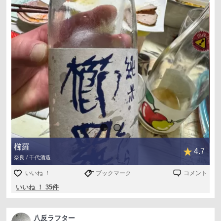
櫛羅
4.7
奈良 / 千代酒造
いいね ！
ブックマーク
コメント
いいね ！ 35件
八反ラフター