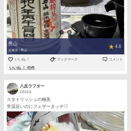
男山
4.6
北海道 / 男山
いいね ！
ブックマーク
コメント
いいね ！ 45件
八反ラフター
2月21日
スタイリッシュの極美
常温近いのにフェザータッチ♡