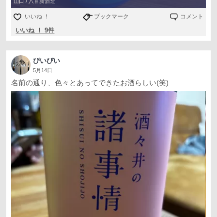
山口 / 八百新酒造
いいね ！
ブックマーク
コメント
いいね ！ 9件
ぴいぴい
5月14日
名前の通り、色々とあってできたお酒らしい(笑)