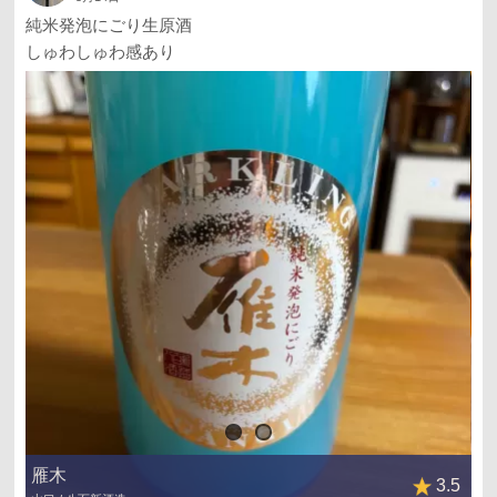
純米発泡にごり生原酒
しゅわしゅわ感あり
雁木
3.5