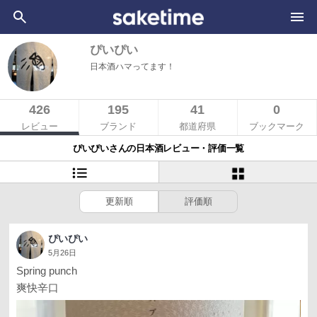
ぴいぴい
日本酒ハマってます！
426
195
41
0
レビュー
ブランド
都道府県
ブックマーク
ぴいぴいさんの日本酒レビュー・評価一覧
更新順
評価順
ぴいぴい
5月26日
Spring punch
爽快辛口