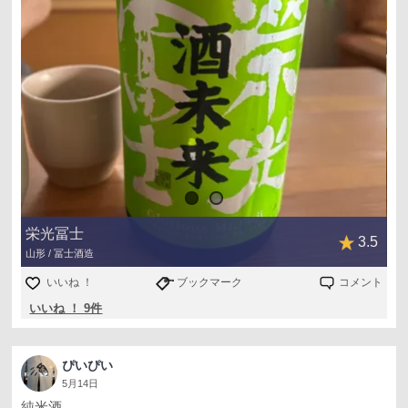
栄光冨士
3.5
山形 / 冨士酒造
いいね ！
ブックマーク
コメント
いいね ！ 9件
ぴいぴい
5月14日
純米酒