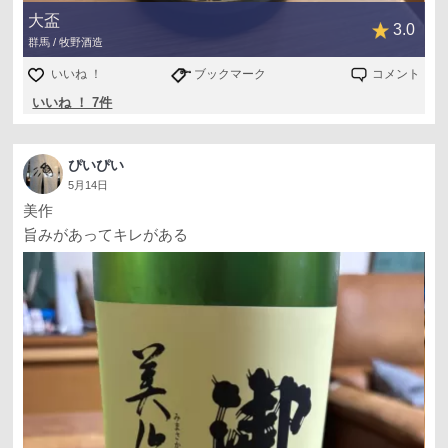
大盃
3.0
群馬 / 牧野酒造
いいね ！
ブックマーク
コメント
いいね ！ 7件
ぴいぴい
5月14日
美作
旨みがあってキレがある