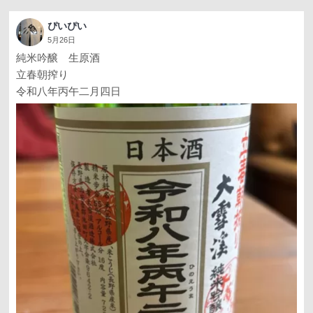
ぴいぴい
5月26日
純米吟醸 生原酒
立春朝搾り
令和八年丙午二月四日