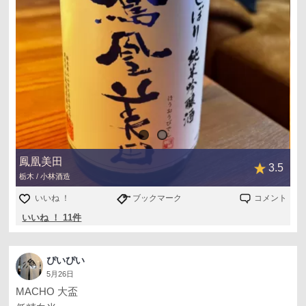
鳳凰美田
3.5
栃木 / 小林酒造
いいね ！
ブックマーク
コメント
いいね ！ 11件
ぴいぴい
5月26日
MACHO 大盃