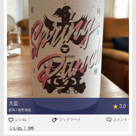
大盃
3.0
群馬 / 牧野酒造
いいね ！
ブックマーク
コメント
いいね ！ 9件