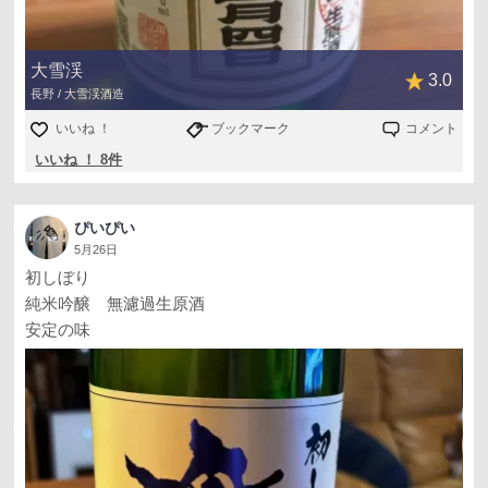
大雪渓
3.0
長野 / 大雪渓酒造
いいね ！
ブックマーク
コメント
いいね ！ 8件
ぴいぴい
5月26日
初しぼり
純米吟醸 無濾過生原酒
安定の味