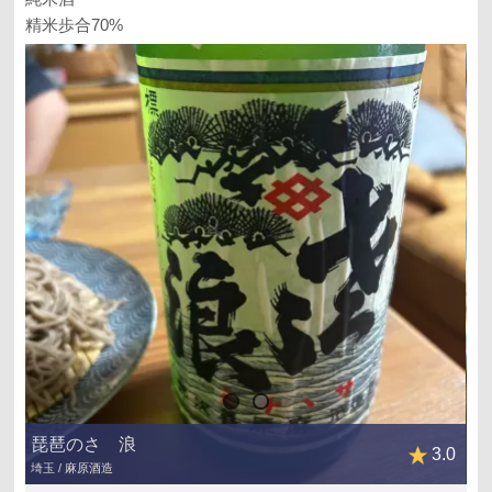
精米歩合70%
琵琶のさゝ浪
3.0
埼玉 / 麻原酒造