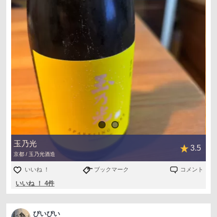
玉乃光
3.5
京都 / 玉乃光酒造
いいね ！
ブックマーク
コメント
いいね ！ 4件
ぴいぴい