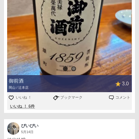
御前酒
3.0
岡山 / 辻本店
いいね ！
ブックマーク
コメント
いいね ！ 6件
ぴいぴい
5月14日