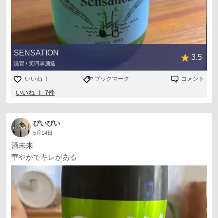
SENSATION
3.5
滋賀 / 笑四季酒造
いいね ！
ブックマーク
コメント
いいね ！ 7件
ぴいぴい
5月14日
酒未来
華やかでキレがある