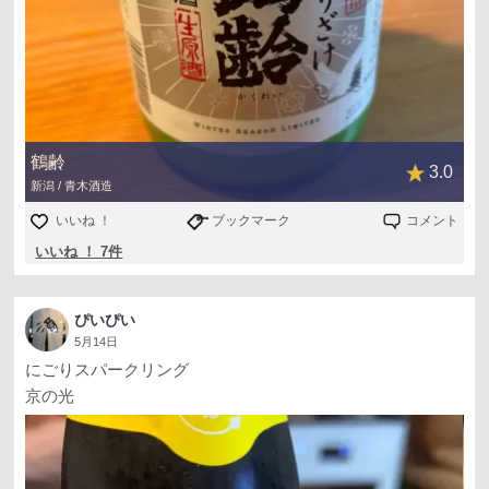
鶴齢
3.0
新潟 / 青木酒造
いいね ！
ブックマーク
コメント
いいね ！ 7件
ぴいぴい
5月14日
にごりスパークリング
京の光