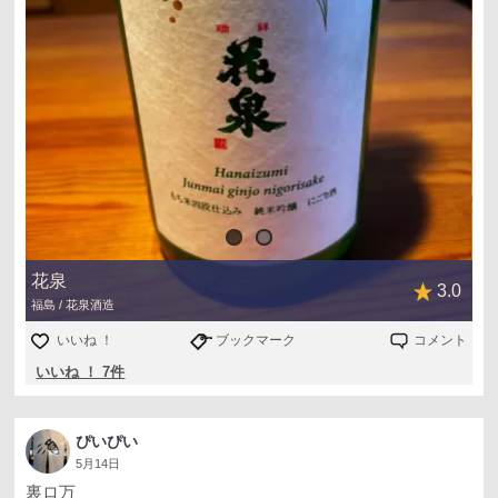
花泉
3.0
福島 / 花泉酒造
いいね ！
ブックマーク
コメント
いいね ！ 7件
ぴいぴい
5月14日
裏ロ万