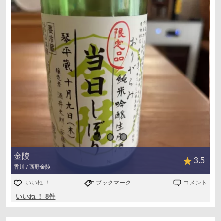
金陵
3.5
香川 / 西野金陵
いいね ！
ブックマーク
コメント
いいね ！ 8件