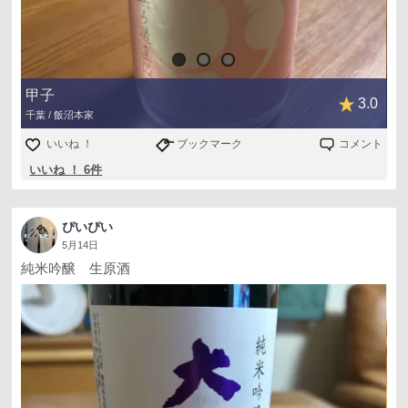
甲子
3.0
千葉 / 飯沼本家
いいね ！
ブックマーク
コメント
いいね ！ 6件
ぴいぴい
5月14日
純米吟醸 生原酒