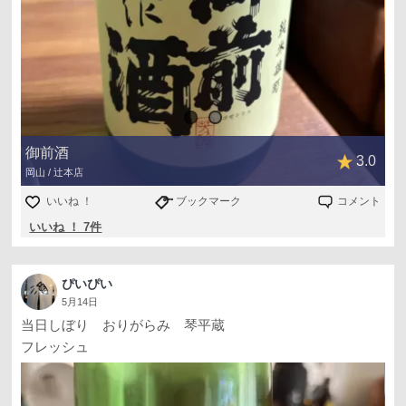
御前酒
3.0
岡山 / 辻本店
いいね ！
ブックマーク
コメント
いいね ！ 7件
ぴいぴい
5月14日
当日しぼり おりがらみ 琴平蔵
フレッシュ