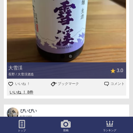
大雪渓
3.0
長野 / 大雪渓酒造
いいね ！
ブックマーク
コメント
いいね ！ 8件
ぴいぴい
5月13日
女性の南部杜氏が作る紫波酒造
ランキング
投稿
トップ