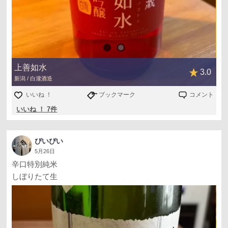
上善如水
3.0
新潟 / 白瀧酒造
いいね ！
ブックマーク
コメント
いいね ！ 7件
ぴいぴい
5月26日
辛口特別純米
しぼりたて生