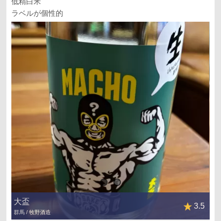
低精白米
ラベルが個性的
大盃
3.5
群馬 / 牧野酒造