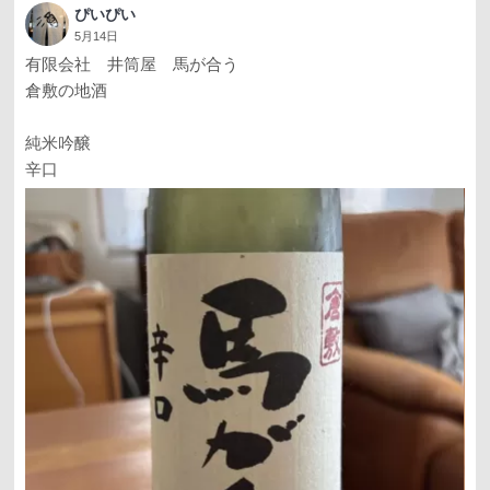
ぴいぴい
5月14日
有限会社 井筒屋 馬が合う
倉敷の地酒
純米吟醸
辛口