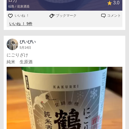
ロ万
3.0
福島 / 花泉酒造
いいね ！
ブックマーク
コメント
いいね ！ 9件
ぴいぴい
5月14日
にごりざけ
純米 生原酒