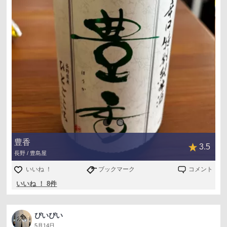
豊香
3.5
長野 / 豊島屋
いいね ！
ブックマーク
コメント
いいね ！ 8件
ぴいぴい
5月14日