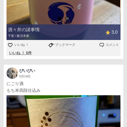
酒々井の諸事情
3.0
千葉 / 飯沼本家
いいね ！
ブックマーク
コメント
いいね ！ 6件
ぴいぴい
5月14日
にごり酒
もち米四段仕込み