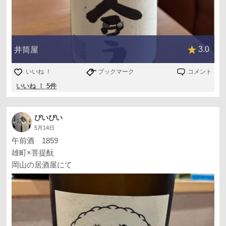
3.0
井筒屋
いいね ！
ブックマーク
コメント
いいね ！ 5件
ぴいぴい
5月14日
午前酒 1859
雄町×菩提酛
岡山の居酒屋にて