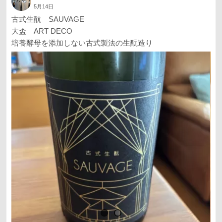
5月14日
古式生酛 SAUVAGE
大盃 ART DECO
培養酵母を添加しない古式製法の生酛造り