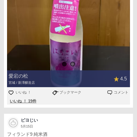
愛宕の松
4.5
宮城 / 新澤醸造店
いいね ！
ブックマーク
コメント
いいね ！ 19件
ピヨじい
5月15日
フィランド9 純米酒