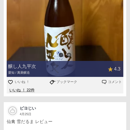
醸し人九平次
4.3
愛知 / 萬乗醸造
いいね ！
ブックマーク
コメント
いいね ！ 22件
ピヨじい
4月25日
仙禽 雪だるま レビュー