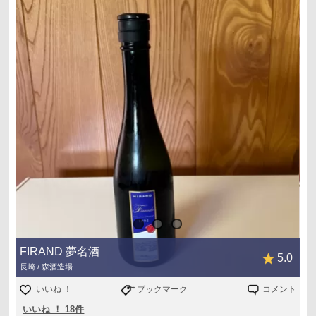
FIRAND 夢名酒
5.0
長崎 / 森酒造場
いいね ！
ブックマーク
コメント
いいね ！ 18件