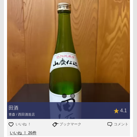
田酒
4.1
青森 / 西田酒造店
いいね ！
ブックマーク
コメント
いいね ！ 26件