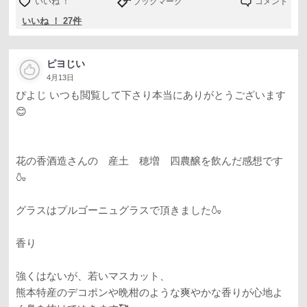
いいね ！
ブックマーク
コメント
いいね ！ 27件
ピヨじい
4月13日
ぴよじ いつも閲覧して下さり本当にありがとうございます
😊
花の香酒造さんの 産土 穂増 四農醸を飲んだ感想です
🍶
グラスはプルゴーニュグラスで頂きました🍶
香り
強くはないが、若いマスカット、
熊本特産のデコポンや晩柑のような爽やかな香りが心地よ