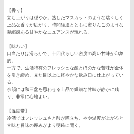
【香り】
立ち上がりは穏やか。熟したマスカットのような瑞々しく
上品な香りが広がり、時間経過とともに蜜りんごのような
凝縮感ある甘やかなニュアンスが現れる。
【味わい】
口当たりは滑らかで、十四代らしい密度の高い甘味が印象
的。
一方で、生酒特有のフレッシュな酸とほのかな苦味が全体
を引き締め、見た目以上に軽やかな飲み口に仕上がってい
る。
余韻には和三盆を思わせる上品で繊細な甘味が静かに残
り、非常に心地よい。
【温度帯】
冷酒ではフレッシュさと酸が際立ち、やや温度が上がると
甘味と旨味の厚みがより明確に開く。