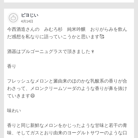
ピヨじい
4月14日
今西酒造さんの みむろ杉 純米吟醸 おりがらみを飲ん
だ感想を私なりに語っていこうかと思います🥰
酒器はプルゴーニュグラスで頂きました🍷
香り
フレッシュなメロンと澱由来のほのかな乳酸系の香りが合
わさって、メロンクリームソーダのような香りが鼻を抜け
ていきます😄
味わい
香りと同じ新鮮なメロンをかじったような甘味と若干の青
味、そしてガスとおり由来のヨーグルトサワーのような口