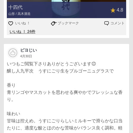
十四代
4.8
山形 / 高木酒造
いいね ！
ブックマーク
コメント
いいね ！ 24件
ピヨじい
4月30日
いつもご閲覧下さりありがとうございます😊
醸し人九平次 うすにごり生をブルゴーニュグラスで
香り
青リンゴやマスカットを思わせる爽やかでフレッシュな香
り。
味わい
甘味は控えめ。うすにごりらしいミルキーで滑らかな口当
たりに、適度な酸とほのかな苦味がバランス良く調和。軽