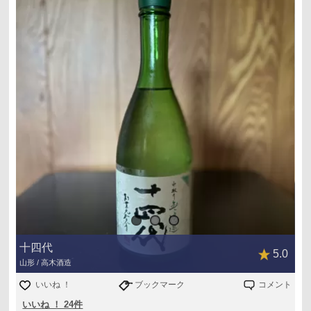
十四代
5.0
山形 / 高木酒造
いいね ！
ブックマーク
コメント
いいね ！ 24件