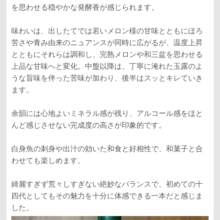
を思わせる穏やかな発酵香が感じられます。
味わいは、出したてでは若いメロン様の甘味とともにほろ
苦さや青み由来のニュアンスが同時に広がるが、温度上昇
とともにそれらは調和し、完熟メロンや和三盆を思わせる
上品な甘味へと変化。中盤以降は、丁寧に淹れた玉露のよ
うな旨味を伴った苦味が加わり、後半はスッとキレていき
ます。
余韻には心地よいミネラル感が残り、アルコール感をほと
んど感じさせない完成度の高さが印象的です。
白身魚の刺身や出汁の効いた和食と好相性で、和菓子と合
わせても楽しめます。
綺麗すぎず荒々しすぎない絶妙なバランスで、初めての十
四代としてもその魅力を十分に体感できる一本だと感じま
した。