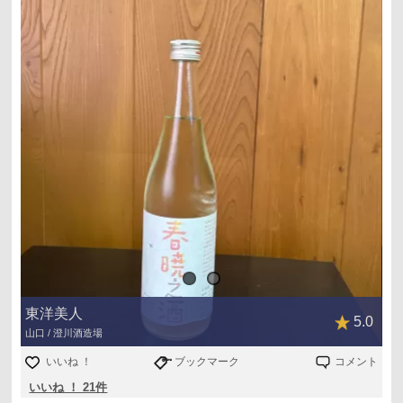
東洋美人
5.0
山口 / 澄川酒造場
いいね ！
ブックマーク
コメント
いいね ！ 21件