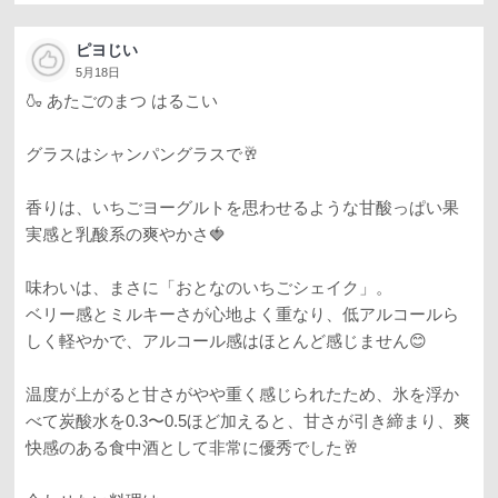
ピヨじい
5月18日
🍶 あたごのまつ はるこい
グラスはシャンパングラスで🥂
香りは、いちごヨーグルトを思わせるような甘酸っぱい果
実感と乳酸系の爽やかさ🍓
味わいは、まさに「おとなのいちごシェイク」。
ベリー感とミルキーさが心地よく重なり、低アルコールら
しく軽やかで、アルコール感はほとんど感じません😊
温度が上がると甘さがやや重く感じられたため、氷を浮か
べて炭酸水を0.3〜0.5ほど加えると、甘さが引き締まり、爽
快感のある食中酒として非常に優秀でした🥂