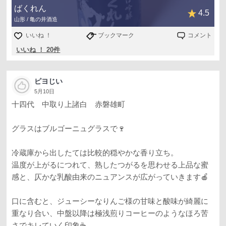
ばくれん
4.5
山形 / 亀の井酒造
いいね ！
ブックマーク
コメント
いいね ！ 20件
ピヨじい
5月10日
十四代 中取り上諸白 赤磐雄町
グラスはブルゴーニュグラスで🍷
冷蔵庫から出したては比較的穏やかな香り立ち。
温度が上がるにつれて、熟したつがるを思わせる上品な蜜
感と、仄かな乳酸由来のニュアンスが広がっていきます🍎
口に含むと、ジューシーなりんご様の甘味と酸味が綺麗に
重なり合い、中盤以降は極浅煎りコーヒーのようなほろ苦
さでキレていく印象☕️