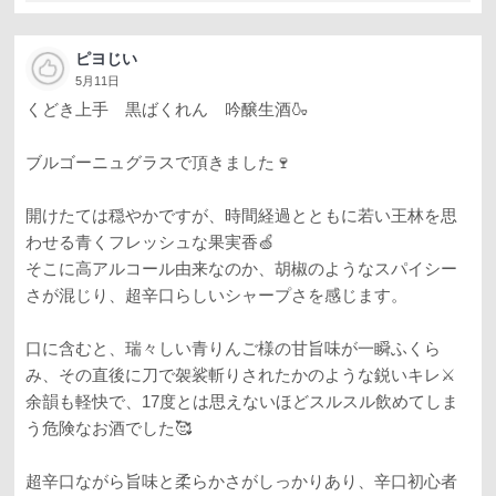
ピヨじい
5月11日
くどき上手 黒ばくれん 吟醸生酒🍶
ブルゴーニュグラスで頂きました🍷
開けたては穏やかですが、時間経過とともに若い王林を思
わせる青くフレッシュな果実香🍏
そこに高アルコール由来なのか、胡椒のようなスパイシー
さが混じり、超辛口らしいシャープさを感じます。
口に含むと、瑞々しい青りんご様の甘旨味が一瞬ふくら
み、その直後に刀で袈裟斬りされたかのような鋭いキレ⚔️
余韻も軽快で、17度とは思えないほどスルスル飲めてしま
う危険なお酒でした🥰
超辛口ながら旨味と柔らかさがしっかりあり、辛口初心者