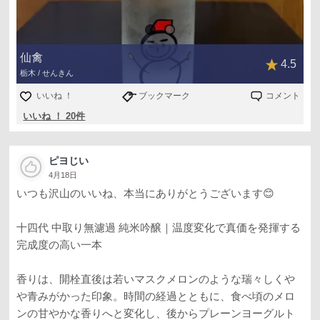
仙禽
4.5
栃木 / せんきん
いいね ！
ブックマーク
コメント
いいね ！ 20件
ピヨじい
4月18日
いつも沢山のいいね、本当にありがとうございます😊
十四代 中取り無濾過 純米吟醸｜温度変化で真価を発揮する
完成度の高い一本
香りは、開栓直後は若いマスクメロンのような瑞々しくや
や青みがかった印象。時間の経過とともに、食べ頃のメロ
ンの甘やかな香りへと変化し、後からプレーンヨーグルト