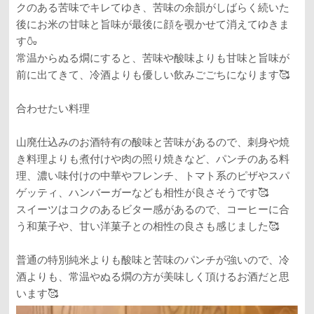
クのある苦味でキレてゆき、苦味の余韻がしばらく続いた
後にお米の甘味と旨味が最後に顔を覗かせて消えてゆきま
す🍶
常温からぬる燗にすると、苦味や酸味よりも甘味と旨味が
前に出てきて、冷酒よりも優しい飲みごごちになります🥰
合わせたい料理
山廃仕込みのお酒特有の酸味と苦味があるので、刺身や焼
き料理よりも煮付けや肉の照り焼きなど、パンチのある料
理、濃い味付けの中華やフレンチ、トマト系のピザやスパ
ゲッティ、ハンバーガーなども相性が良さそうです🥰
スイーツはコクのあるビター感があるので、コーヒーに合
う和菓子や、甘い洋菓子との相性の良さも感じました🥰
普通の特別純米よりも酸味と苦味のパンチが強いので、冷
酒よりも、常温やぬる燗の方が美味しく頂けるお酒だと思
います🥰