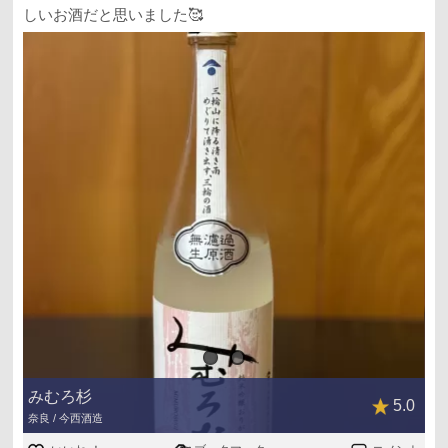
しいお酒だと思いました🥰
みむろ杉
5.0
奈良 / 今西酒造