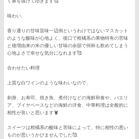
く鼻を抜けてゆきます🥰
味わい、
香り通りの甘味旨味一辺倒というわけではないマスカット
のような酸味が心地よく、後口で柑橘系の果物特有の苦味
と穂増由来の米の優しい甘味の余韻で何杯も飲めてしまう
心地よさで幸せな気分になれます🥰
合わせたい料理
上質な白ワインのような味わいなので、
刺身、お寿司、焼き魚、煮付けなどの海鮮和食や、パエリ
ア、ブイヤベースなどの海鮮の洋食、中華料理は全般的に
相性が良いと思います🦞
スイーツは柑橘系の酸味と苦味によって、特に相性の悪い
ものが思いうかびませんでした🥰