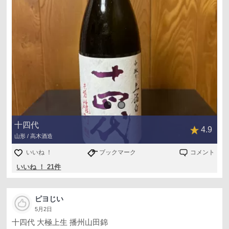
十四代
4.9
山形 / 高木酒造
いいね ！
ブックマーク
コメント
いいね ！ 21件
ピヨじい
5月2日
十四代 大極上生 播州山田錦