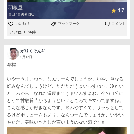
羽根屋
4.7
富山 / 富美菊酒造
いいね ！
ブックマーク
コメント
いいね ！ 34件
がりくそん41
6月12日
海標
いやーうまいね〜。なんつーんでしょうか、いや、単なる
好みなんでしょうけど、ただただうまいっすね〜。冷たい
ところからこなれた温度までうまいんすよね。今の自分に
とって甘酸旨苦がちょうどいいところでキマってますね。
こんな感じが好きなんです。飲みやすくて、サラッとして
るけどボリュームもあり、なんつーんでしょうか、いやい
やただ、美味い〜としか言いようのない酒です♬