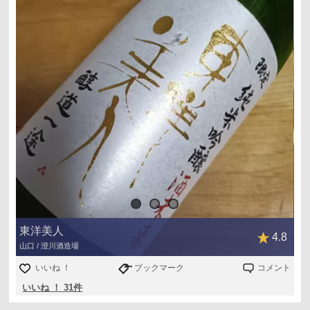
東洋美人
4.8
山口 / 澄川酒造場
いいね ！
ブックマーク
コメント
いいね ！ 31件