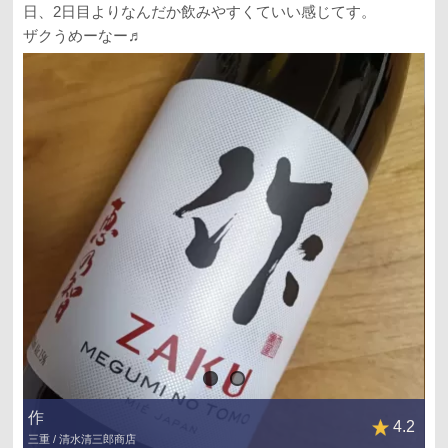
日、2日目よりなんだか飲みやすくていい感じてす。
ザクうめーなー♬
作
4.2
三重 / 清水清三郎商店