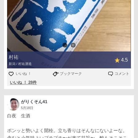
村祐
4.5
新潟 / 村祐酒造
いいね ！
ブックマーク
コメント
いいね ！ 28件
がりくそん41
5月18日
白夜 生酒
ポンッと勢いよく開栓。立ち香りはそんなにないよーな。
含むと小気味よいプチプチ〜が来て甘旨〜。酸もそこそこ