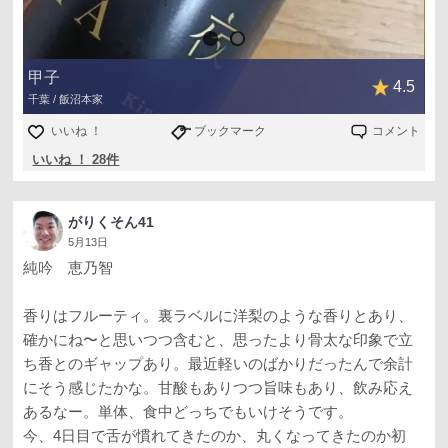
甲子
4.5
千葉 / 飯沼本家
いいね ！
ブックマーク
コメント
いいね ！ 28件
がりくそん41
5月13日
純吟 恵乃智
香りはフルーティ。裏ラベルに洋梨のような香りとあり、
確かにね〜と思いつつ含むと、思ったより骨太な印象で立
ち香とのギャップあり。最近軽いのばかりだったんで余計
にそう感じたかな。甘酸もありつつ旨味もあり、飲み応え
あるなー。単体、食中どっちでもいけそうです。
今、4日目で舌が慣れてきたのか、丸くなってきたのか初