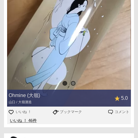
Ohmine (大嶺)
5.0
山口 / 大嶺酒造
いいね ！
ブックマーク
コメント
いいね ！ 46件