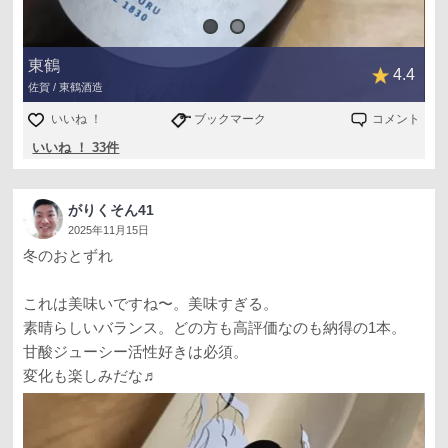
東鶴
4.4
佐賀 / 東鶴酒造
いいね ！
ブックマーク
コメント
いいね ！ 33件
がりくそん41
2025年11月15日
冬のおとずれ
これは美味いですね〜。美味すぎる。
素晴らしいバランス。どの方も高評価なのも納得の1本。
甘酸ジューシー活性好きは必須。
変化も楽しみだな♬