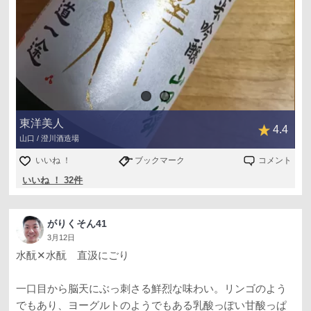
東洋美人
4.4
山口 / 澄川酒造場
いいね ！
ブックマーク
コメント
いいね ！ 32件
がりくそん41
3月12日
水酛✕水酛 直汲にごり
一口目から脳天にぶっ刺さる鮮烈な味わい。リンゴのよう
でもあり、ヨーグルトのようでもある乳酸っぽい甘酸っぱ