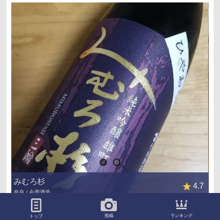
みむろ杉
4.7
奈良 / 今西酒造
いいね ！
ブックマーク
コメント
ランキング
投稿
トップ