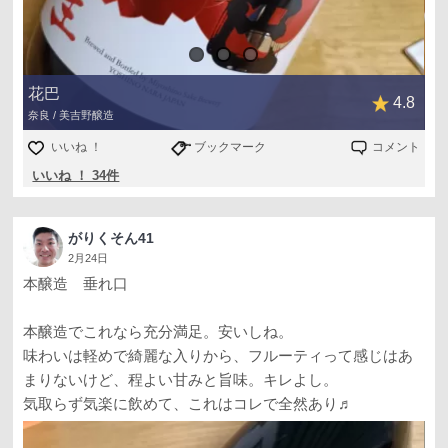
花巴
4.8
奈良 / 美吉野醸造
いいね ！
ブックマーク
コメント
いいね ！ 34件
がりくそん41
2月24日
本醸造 垂れ口
本醸造でこれなら充分満足。安いしね。
味わいは軽めで綺麗な入りから、フルーティって感じはあ
まりないけど、程よい甘みと旨味。キレよし。
気取らず気楽に飲めて、これはコレで全然あり♬