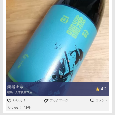
楽器正宗
4.2
福島 / 大木代吉本店
いいね ！
ブックマーク
コメント
いいね ！ 41件