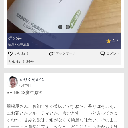
姫の井
4.7
新潟 / 石塚酒造
いいね ！
ブックマーク
コメント
いいね ！ 24件
がりくそん41
6月23日
SHINE 13度生原酒
羽根屋さん、お初ですが美味いですね〜。香りはそこそこ
にお花とかフルーティとか。含むとすーーっと入ってきま
すね〜。甘みと酸味、角がなくて綺麗な味わい。そのまま
すーーっと自然にフィニッシュ。どこにも引っ掛からず終