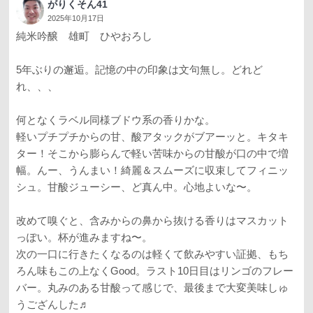
がりくそん41
2025年10月17日
純米吟醸 雄町 ひやおろし
5年ぶりの邂逅。記憶の中の印象は文句無し。どれど
れ、、、
何となくラベル同様ブドウ系の香りかな。
軽いプチプチからの甘、酸アタックがブアーッと。キタキ
ター！そこから膨らんで軽い苦味からの甘酸が口の中で増
幅。んー、うんまい！綺麗＆スムーズに収束してフィニッ
シュ。甘酸ジューシー、ど真ん中。心地よいな〜。
改めて嗅ぐと、含みからの鼻から抜ける香りはマスカット
っぽい。杯が進みますね〜。
次の一口に行きたくなるのは軽くて飲みやすい証拠、もち
ろん味もこの上なくGood。ラスト10日目はリンゴのフレー
バー。丸みのある甘酸って感じで、最後まで大変美味しゅ
うござんした♬