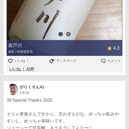
廣戸川
4.3
福島 / 松崎酒造店
いいね ！
ブックマーク
コメント
いいね ！ 43件
がりくそん41
1月2日
39-Special Thanks 2025-
そりゃ寒菊さんですから、言わずもがな、めっちゃ飲みや
すいし、めっちゃ美味いです。
ジューシーで甘旨酸、キラキラしてんな〜！