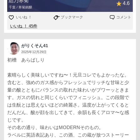
総乃寒菊
4.6
千葉 / 寒菊銘醸
いいね ！
ブックマーク
コメント
いいね ！ 45件
がりくそん41
2025年12月29日
初槽 あらばしり
素晴らしく美味しいですね〜！元旦コレでもよかったな。
含むと、強めのガス感からフレッシュでリッチな甘味と少
量の酸とともにバランスの取れた味わいがブワーッときま
す。ガスの切れと同じくらいでフィニッシュ。この段階で
は生酛とは思えないほどの綺麗さ。温度が上がってくると
だんだん、酸が顔を出してきて、余韻も長くアロマ〜な感
じです。
その名の通り、味わいはMODERNそのもの。
ラベルに英語表記あり、この酒、この蔵が放つストーリー