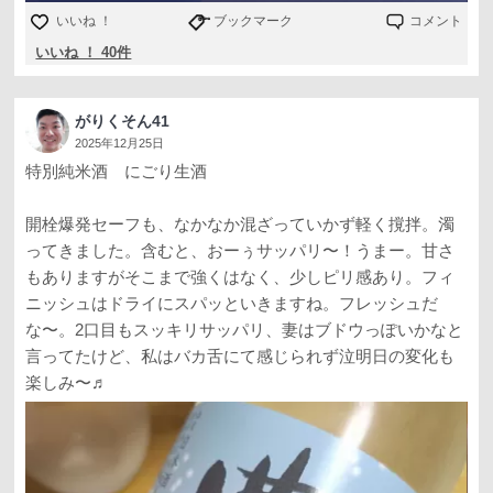
いいね ！
ブックマーク
コメント
いいね ！ 40件
がりくそん41
2025年12月25日
特別純米酒 にごり生酒
開栓爆発セーフも、なかなか混ざっていかず軽く撹拌。濁
ってきました。含むと、おーぅサッパリ〜！うまー。甘さ
もありますがそこまで強くはなく、少しピリ感あり。フィ
ニッシュはドライにスパッといきますね。フレッシュだ
な〜。2口目もスッキリサッパリ、妻はブドウっぽいかなと
言ってたけど、私はバカ舌にて感じられず泣明日の変化も
楽しみ〜♬