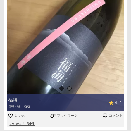
福海
4.7
長崎 / 福田酒造
いいね ！
ブックマーク
コメント
いいね ！ 34件