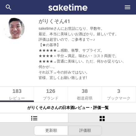
がりくそん41
saketimeさんにお世話になり、早数年。
最近、本当に美味しいお酒ばかり。嬉しいです。
評価は超甘いので、ご参考まで～♪
【★の基準】
★★★★★→感動、衝撃、サプライズ。
★★★★＋半分→満足。味わい・コスト両面で。
★★★★→普通に美味しい。ただ、何かが足りない、
何かが…。
それ以下→今の好みではない。
皆様、宜しくお願い致します!
183
126
38
3
レビュー
ブランド
都道府県
ブックマーク
がりくそん41さんの日本酒レビュー・評価一覧
更新順
評価順