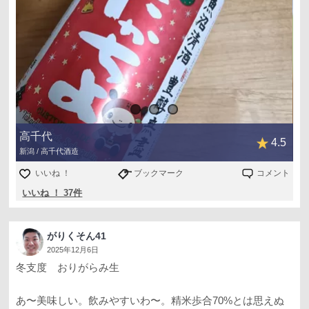
高千代
4.5
新潟 / 高千代酒造
いいね ！
ブックマーク
コメント
いいね ！ 37件
がりくそん41
2025年12月6日
冬支度 おりがらみ生
あ〜美味しい。飲みやすいわ〜。精米歩合70%とは思えぬ