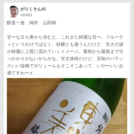
がりくそん41
4月30日
醇道一途 純吟 山田錦
甘〜な立ち香から含むと、これまた綺麗な甘〜。フルーテ
ィというわけではなく、砂糖とも違うんだけど、甘さの波
が綺麗に上質に流れていくイメージ。最初から最後まで引
っかかりがないからかな。甘主体味だけど、五味のバラン
スいい塩梅でボリュームもそこそこあって、いや〜いいお
酒てすわ〜♬