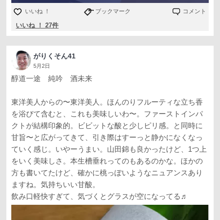
いいね ！
ブックマーク
コメント
いいね ！ 27件
がりくそん41
5月2日
醇道一途 純吟 酒未来
東洋美人からの〜東洋美人。ほんのりフルーティな立ち香
を浴びて含むと、これも美味しいわ〜。ファーストインパ
クトが結構印象的。ビビットな酸と少しピリ感。と同時に
甘旨〜と広がってきて、引き際はすーっと静かになくなっ
ていく感じ。いやーうまい。山田錦も良かったけど、1つ上
をいく美味しさ。本生槽垂れってのもあるのかな。ほかの
方も書いてたけど、確かに桃っぽいようなニュアンスあり
ますね。気持ちいい甘酸。
飲み口軽快すぎて、気づくとグラスが空になってる♬