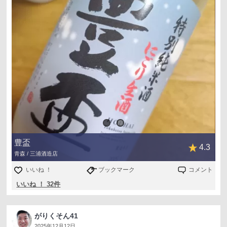
豊盃
4.3
青森 / 三浦酒造店
いいね ！
ブックマーク
コメント
いいね ！ 32件
がりくそん41
2025年12月12日