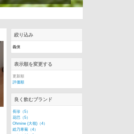
絞り込み
義侠
表示順を変更する
更新順
評価順
良く飲むブランド
長珍（5）
花巴（5）
Ohmine (大嶺)（4）
総乃寒菊（4）