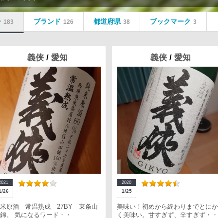
ー
ブランド
都道府県
ブックマーク
183
126
38
3
義侠
/
愛知
義侠
/
愛知
2021
2020
1/26
1/25
米原酒 常温熟成 27BY 東条山
美味い！初めから終わりまでとにか
錦。 気になるワード・・
く美味い。甘すぎず、辛すぎず・・