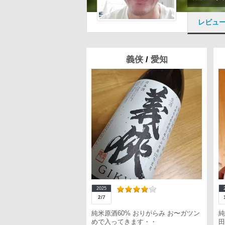
レビュ
義侠
/
愛知
2025
2/7
純米原酒60% おりがらみ お〜ガツン
純
めで入ってきます・・
田