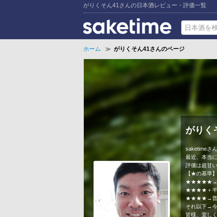
がりくそん41さんの日本酒レビュー・評価一覧
ホーム
≫
がりくそん41さんのページ
がりく
saketim
最近、本当
評価は超甘い
【★の基準
★★★★★
★★★★＋
★★★★→
それ以下→
皆様、宜しく