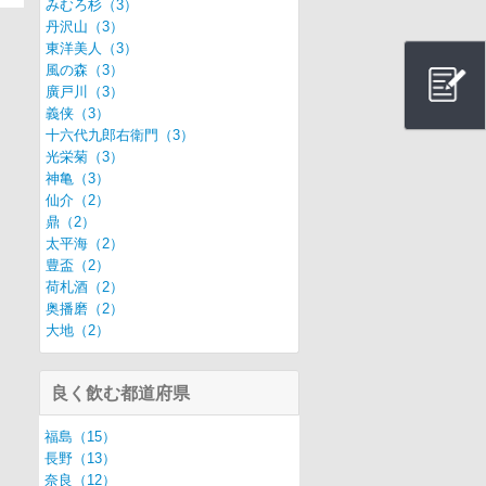
みむろ杉（3）
丹沢山（3）
東洋美人（3）
風の森（3）
廣戸川（3）
義侠（3）
十六代九郎右衛門（3）
光栄菊（3）
神亀（3）
仙介（2）
鼎（2）
太平海（2）
豊盃（2）
荷札酒（2）
奥播磨（2）
大地（2）
良く飲む都道府県
福島（15）
長野（13）
奈良（12）