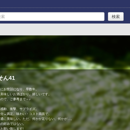
そん41
eさんにお世話になり、早数年。
に美味しいお酒ばかり。嬉しいです。
ので、ご参考まで～♪
】
→感動、衝撃、サプライズ。
半分→満足。味わい・コスト両面で。
普通に美味しい。ただ、何かが足りない、何かが…。
今の好みではない。
お願い致します!