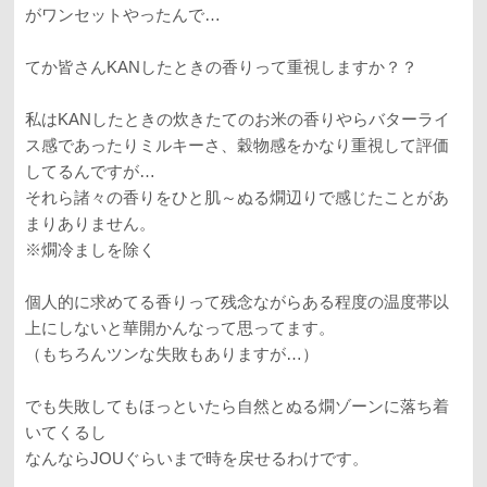
がワンセットやったんで…
てか皆さんKANしたときの香りって重視しますか？？
私はKANしたときの炊きたてのお米の香りやらバターライ
ス感であったりミルキーさ、穀物感をかなり重視して評価
してるんですが…
それら諸々の香りをひと肌～ぬる燗辺りで感じたことがあ
まりありません。
※燗冷ましを除く
個人的に求めてる香りって残念ながらある程度の温度帯以
上にしないと華開かんなって思ってます。
（もちろんツンな失敗もありますが…）
でも失敗してもほっといたら自然とぬる燗ゾーンに落ち着
いてくるし
なんならJOUぐらいまで時を戻せるわけです。