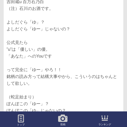
吉田蔵u 百万石乃白
（注）石川のお酒です。
よしだぐら「ゆ」？
よしだぐら「ゆー」じゃないの？
公式見たら
"u"は「優しい」の優。
「あなた」へのYouです
って完全に「ゆー」やろ！！
銘柄の読み方って結構大事やから、こういうのはちゃんと
して欲しい。
（蛇足始まり）
ぽんぽこの「ゆー」？
ぽんぽこの「ゆ」じゃないの？
（蛇足終わり）
ランキング
投稿
トップ