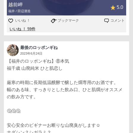
越前岬
5.0
福井 / 田辺酒造
いいね ！
ブックマーク
コメント
いいね ！ 59件
最後のロッポンギね
2023年6月24日
【福井のロッポンギね】⑧本気
福千歳 山廃純米 ひと肌恋し
厳寒の時期に長期低温醗酵で醸した燗専用のお酒です。
幅のある味、すっきりとした飲み口、ひと肌燗がオススメ
の飲み方です。
🤔🤔🤔
安心安全のビギナーお断りな山廃臭がします☺️
ナダシン？シガラミ？