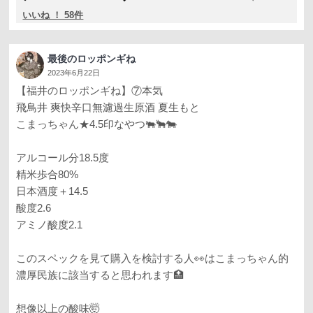
いいね ！ 58件
最後のロッポンギね
2023年6月22日
【福井のロッポンギね】⑦本気
飛鳥井 爽快辛口無濾過生原酒 夏生もと
こまっちゃん★4.5印なやつ🐃🐂🐄
アルコール分18.5度
精米歩合80%
日本酒度＋14.5
酸度2.6
アミノ酸度2.1
このスペックを見て購入を検討する人👀はこまっちゃん的
濃厚民族に該当すると思われます🏥
想像以上の酸味🤯