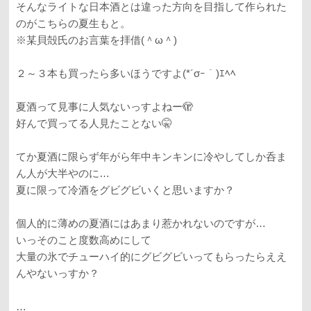
そんなライトな日本酒とは違った方向を目指して作られた
のがこちらの夏生もと。
※某貝殻氏のお言葉を拝借(＾ω＾)
２～３本も買ったら多いほうですよ(*´σｰ｀)ｴﾍﾍ
夏酒って見事に人気ないっすよねー🫣
好んで買ってる人見たことない🤫
てか夏酒に限らず年がら年中キンキンに冷やしてしか呑ま
ん人が大半やのに…
夏に限って冷酒をグビグビいくと思いますか？
個人的に薄めの夏酒にはあまり惹かれないのですが…
いっそのこと度数高めにして
大量の氷でチューハイ的にグビグビいってもらったらええ
んやないっすか？
…