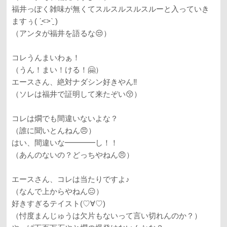
福井っぽく雑味が無くてスルスルスルスルーと入っていき
ますぅ( ˊ̱˂˃ˋ̱ )
（アンタが福井を語るな😒）
コレうんまいわぁ！
（うん！まい！ける！🤗）
エースさん、絶対ナダシン好きやん‼️
（ソレは福井で証明して来たぞい😚）
コレは燗でも間違いないよな？
（誰に聞いとんねん😠）
はい、間違いな━━━━し！！
（あんのないの？どっちやねん😠）
エースさん、コレは当たりですよ♪
（なんで上からやねん😑）
好きすぎるテイスト(♡∀♡)
（忖度まんじゅうは欠片もないって言い切れんのか？）