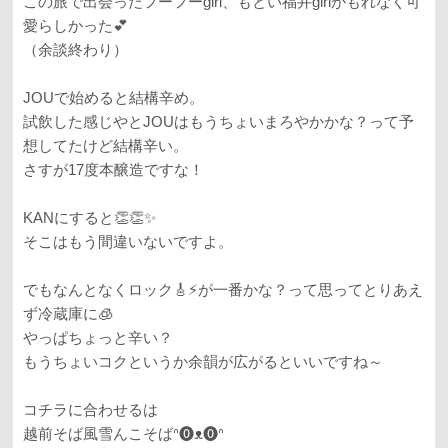
この旅で出会ったフーフーgirl、もとい福井girlがもれなく可
愛らしかった💕
（余談終わり）
JOUで始めると結構辛め。
試飲した感じやとJOUはもうちょいまろやかかな？って予
想してたけど結構辛い。
さすが17度本醸造ですな！
KANにすると👏👏✨
そこはもう間違いないですよ。
でもなんとなくロック🎸⚡️が一番かな？って思ってとりあえ
ず冷蔵庫に🧊
やっぱちょっと辛い？
もうちょいコクというか余韻が広がるといいですね～
コチラに合わせるは
越前そば風雪んこそば‎ᐢ⓿ᴥ⓿ᐢ