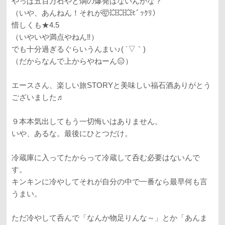
やっぱ五百万石やと燗の爆発はないんかな？
（いや、あんねん！それが🤯💥💥💥ﾋﾞｯｸﾘ）
惜しくも★4.5
（いやいや満点やねん‼️）
でも十分過ぎるぐらいうんまい♪( ´▽｀)
（だからなんで上からやねーん😑）
エースさん、楽しい旅STORYと美味しい福石酒ありがとう
ございました♬
９本本気出してもう一切悔いはありません。
いや、あるな。最後にひとつだけ。
冷蔵庫に入ってたからって冷蔵して呑む必要はないんで
す。
キンキンに冷やしてそれが自分の中で一番なら最早何も言
うまい。
ただ冷やして呑んで「なんか物足りんな～」とか「あんま