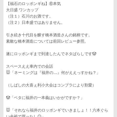
【福石のロッポンギね】⑥本気
大日盛 ワンカップ
（注１）石川のお酒です。
（注２）日本盛ではありません。
引き続き十代目を醸す橋本酒造さんの銘柄です。
素敵な橋本酒造については前回レビュー参照。
遂にロッポンギまで到達したんでネタばらしです🤡
スペースええ車内での会話
🐭「ネーミングは『福井の…』何がええっすかね？」
（しばしの大喜ぇ利小大会はコンプラにより割愛）
🤡「ベタに福井の一本義はいかがですか？」
🐭「それなら福井のロッポンギでいきましょ！！六本ぐら
い余裕で買ったし😏」