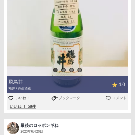
飛鳥井
4.0
福井 / 丹生酒造
いいね ！
ブックマーク
コメント
いいね ！ 59件
最後のロッポンギね
2023年6月20日