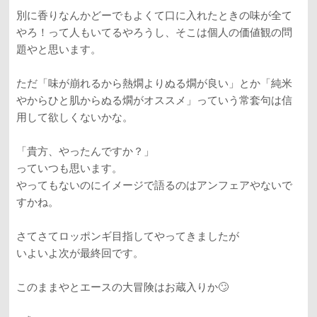
別に香りなんかどーでもよくて口に入れたときの味が全て
やろ！って人もいてるやろうし、そこは個人の価値観の問
題やと思います。
ただ「味が崩れるから熱燗よりぬる燗が良い」とか「純米
やからひと肌からぬる燗がオススメ」っていう常套句は信
用して欲しくないかな。
「貴方、やったんですか？」
っていつも思います。
やってもないのにイメージで語るのはアンフェアやないで
すかね。
さてさてロッポンギ目指してやってきましたが
いよいよ次が最終回です。
このままやとエースの大冒険はお蔵入りか🙄