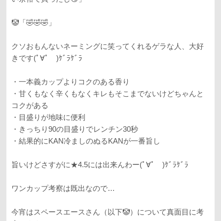
🤡「🤣🤣🤣」
クソおもんないネーミングに笑ってくれるゲラな人、大好
きです(ﾟ∀ﾟ )ｹﾞﾗｹﾞﾗ
・一本義カップよりコクのある香り
・甘くもなく辛くもなくキレもそこまでないけどちゃんと
コクがある
・目盛りが地味に便利
・きっちり90の目盛りでレンチン30秒
・結果的にKAN冷ましのぬるKANが一番旨し
旨いけどさすがに★4.5には出来んわー(ﾟ∀ﾟ )ｹﾞﾗｹﾞﾗ
ワンカップ考察は既出なので…
今宵はスペースエースさん（以下🤡）について真面目に考