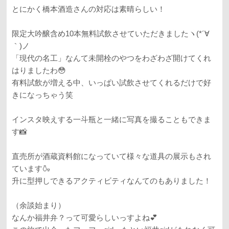
とにかく橋本酒造さんの対応は素晴らしい！
限定大吟醸含め10本無料試飲させていただきましたヽ(*´∀
｀)ノ
「現代の名工」なんて未開栓のやつをわざわざ開けてくれ
はりましたわ😳
有料試飲が増える中、いっぱい試飲させてくれるだけで好
きになっちゃう笑
インスタ映えする一斗瓶と一緒に写真を撮ることもできま
す📸
直売所が酒蔵資料館になっていて様々な道具の展示もされ
ています🍶
升に型押しできるアクティビティなんてのもありました！
（余談始まり）
なんか福井弁？って可愛らしいっすよね💕︎