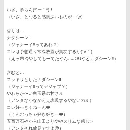
いざ、参らん(*´ー｀*)！
（いざ、となると感慨深いものが…🥲）
香りは…
ナダシーン‼️
（ジャナーイ‼️ってあれ？）
コレは予想通り常温放置が奏功するか(´∀｀)
（えっ😳冷やしてもーてたやん…JOUやとナダシーン‼️）
含むと…
スッキリとしたナダシーン‼️
（ジャナーイ‼️ってデジャブ？）
やわらか〜い白玉系の甘さ♬
（アンタなかなかええ表現するやないの♬）
コレ好っきゃねーん❤️
（うんむっちゃ好き好きー❤️）
五百万石やから山田よりややスリムな感じ✨
（アンタそれ偏見ですよ😒）