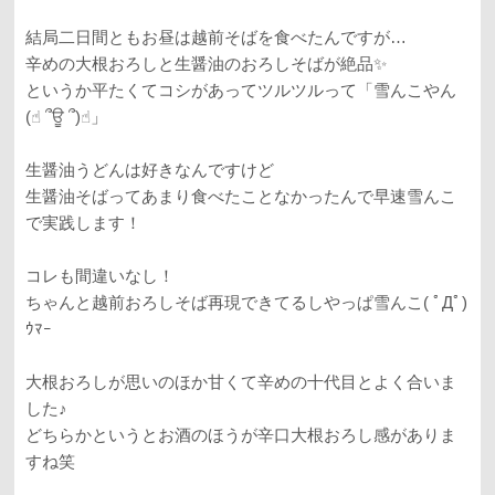
結局二日間ともお昼は越前そばを食べたんですが…
辛めの大根おろしと生醤油のおろしそばが絶品✨
というか平たくてコシがあってツルツルって「雪んこやん
(☝︎ ՞ਊ ՞)☝︎」
生醤油うどんは好きなんですけど
生醤油そばってあまり食べたことなかったんで早速雪んこ
で実践します！
コレも間違いなし！
ちゃんと越前おろしそば再現できてるしやっぱ雪んこ( ﾟДﾟ)
ｳﾏｰ
大根おろしが思いのほか甘くて辛めの十代目とよく合いま
した♪
どちらかというとお酒のほうが辛口大根おろし感がありま
すね笑