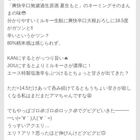
「爽快辛口無濾過生原酒 夏生もと」のネーミングそのまん
まの味😳
分かりやすいミルキー生酛に爽快辛口大根おろしに18.5度
がガツンと‼️
辛いというかツン？
80%精米感は感じられず。
KANにするとがっつり旨い🔥
JOUにするとよりミルキーさが濃厚に！
エース特製塩激辛をぶつけるとちょっと甘さが出てきた？
ただ+14.5だけあって呑み続けてるともうちょい甘さが欲し
くなる私はまだまだアマちゃんですな😫
でもやっぱゴロ🧊ゴロ🧊ロック🧊でグビグビいきた━━━
━い(=´∀｀)人(´∀｀=)
うっすいアクエリ…
エリ？アリ？思ったほど伸びんけどグビグビ🙃