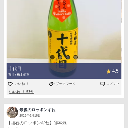
十代目
4.5
石川 / 橋本酒造
いいね ！
ブックマーク
コメント
いいね ！ 53件
最後のロッポンギね
2023年6月18日
【福石のロッポンギね】④本気