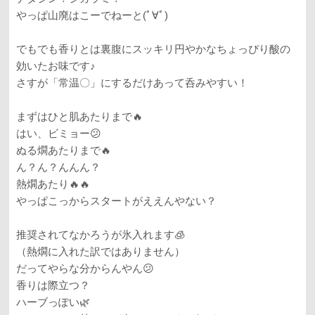
やっぱ山廃はこーでねーと(ﾟ∀ﾟ)
でもでも香りとは裏腹にスッキリ円やかなちょっぴり酸の
効いたお味です♪
さすが「常温〇」にするだけあって呑みやすい！
まずはひと肌あたりまで🔥
はい、ビミョー😕
ぬる燗あたりまで🔥
ん？ん？んんん？
熱燗あたり🔥🔥
やっぱこっからスタートがええんやない？
推奨されてなかろうが氷入れます🧊
（熱燗に入れた訳ではありません）
だってやらな分からんやん😕
香りは際立つ？
ハーブっぽい🌿