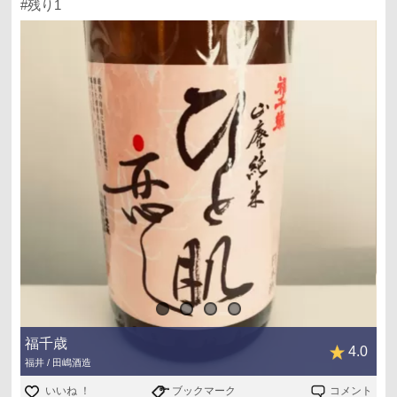
#残り1
福千歳
4.0
福井 / 田嶋酒造
いいね ！
ブックマーク
コメント