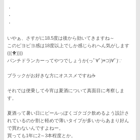
・
・
・
いやぁ、さすがに18.5度は後から効いてきますね～
このピヨピヨ感は18度以上でしか感じられへん気がします
(((🐥))))
パンチドランカーってやつでしょうか(っﾟ∀ﾟ)≡⊃)∀ﾟ)∵
ブラックがお好きな方にオススメですね☕️
それでは便乗して今宵は夏酒について真面目に考察しま
す。
夏酒って暑い日にビールっぽくゴクゴク飲めるよう設計さ
れているのか割と軽めで薄いタイプが多いからあまり好ん
で買わないんですよねー。
買っても1年に2～3本程度とか。