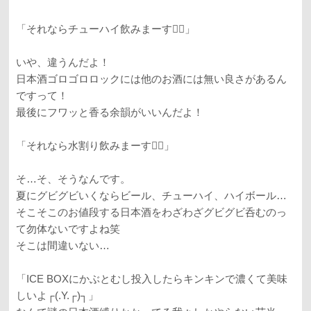
「それならチューハイ飲みまーす🙋‍♂️」
いや、違うんだよ！
日本酒ゴロゴロロックには他のお酒には無い良さがあるん
ですって！
最後にフワッと香る余韻がいいんだよ！
「それなら水割り飲みまーす🙋‍♂️」
そ…そ、そうなんです。
夏にグビグビいくならビール、チューハイ、ハイボール…
そこそこのお値段する日本酒をわざわざグビグビ呑むのっ
て勿体ないですよね笑
そこは間違いない…
「ICE BOXにかぶとむし投入したらキンキンで濃くて美味
しいよ┌(.Y.┌)┐」