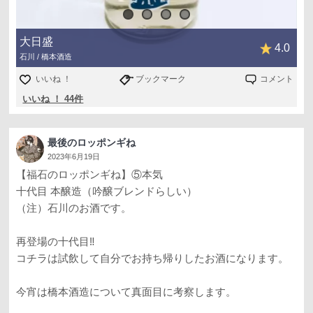
大日盛
4.0
石川 / 橋本酒造
いいね ！
ブックマーク
コメント
いいね ！ 44件
最後のロッポンギね
2023年6月19日
【福石のロッポンギね】⑤本気
十代目 本醸造（吟醸ブレンドらしい）
（注）石川のお酒です。
再登場の十代目‼️
コチラは試飲して自分でお持ち帰りしたお酒になります。
今宵は橋本酒造について真面目に考察します。