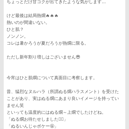
ちょっとだけ甘コクが出てきたような気がします…
けど最後は結局熱燗🔥🔥🔥
熱いのが間違いない。
ひと肌？
ノンノン。
コレは暑かろうが夏だろうが熱燗に限る。
ただし新年割り増しはございません😎
今宵はひと肌燗について真面目に考察します。
昔、猛烈なヌルハラ（所謂ぬる燗ハラスメント）を受けた
ことがあり、実はぬる燗にあまり良いイメージを持ってい
ません笑
といっても温度的にはぬる燗～上燗でしたけどね。
「ぬる燗お待たせしました🙋‍♀️」
「ぬるいんじゃボケー🤬」