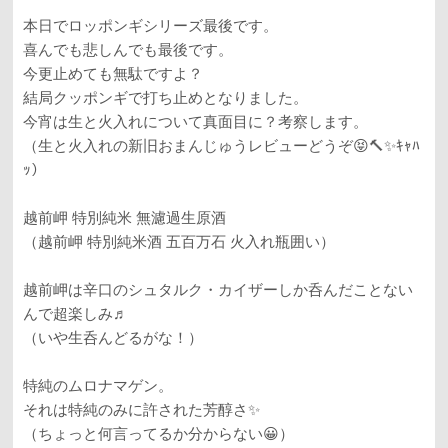
本日でロッポンギシリーズ最後です。
喜んでも悲しんでも最後です。
今更止めても無駄ですよ？
結局クッポンギで打ち止めとなりました。
今宵は生と火入れについて真面目に？考察します。
（生と火入れの新旧おまんじゅうレビューどうぞ😝🔨✨ｷｬﾊ
ｯ）
越前岬 特別純米 無濾過生原酒
（越前岬 特別純米酒 五百万石 火入れ瓶囲い）
越前岬は辛口のシュタルク・カイザーしか呑んだことない
んで超楽しみ♬
（いや生呑んどるがな！）
特純のムロナマゲン。
それは特純のみに許された芳醇さ✨
（ちょっと何言ってるか分からない😀）