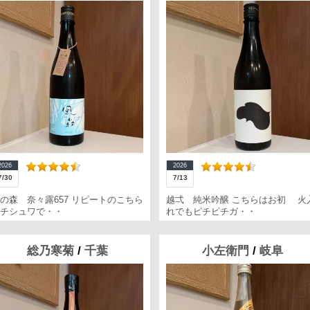
2026
2026
7/30
7/13
の森 奈々露657 リピートのこちら
越弌 純米吟醸 こちらはお初 火
チシュワで・・
れでもピチピチガ・・
総乃寒菊
/
千葉
小左衛門
/
岐阜