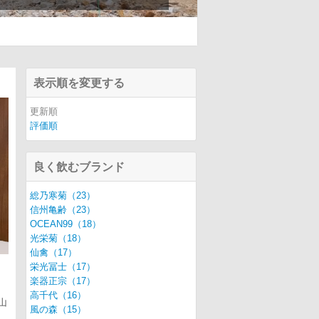
表示順を変更する
更新順
評価順
良く飲むブランド
総乃寒菊（23）
信州亀齢（23）
OCEAN99（18）
光栄菊（18）
仙禽（17）
栄光冨士（17）
楽器正宗（17）
高千代（16）
山
風の森（15）