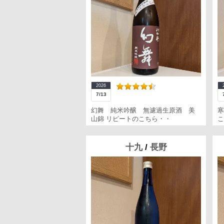
2026
7/13
幻舞 純米吟醸 無濾過生原酒 美
寒
山錦 リピートのこちら・・
こ
十九
/
長野