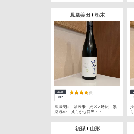
鳳凰美田
/
栃木
2026
8/7
鳳凰美田 酒未来 純米大吟醸 無
播
濾過本生 柔らかな口当・・
り
初孫
/
山形