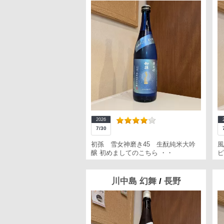
2026
7/30
初孫 雪女神磨き45 生酛純米大吟
風
醸 初めましてのこちら ・・
ピ
川中島 幻舞
/
長野