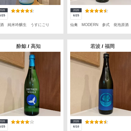
2026
2026
6/25
6/25
酒 純米吟醸生 うすにごり
仙禽 MODERN 参式 発泡原酒
酔鯨
/
高知
若波
/
福岡
2026
2026
6/25
6/10