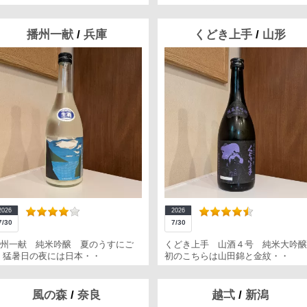
播州一献
/
兵庫
くどき上手
/
山形
2026
2026
7/30
7/30
州一献 純米吟醸 夏のうすにご
くどき上手 山酒４号 純米大吟醸
 猛暑日の夜には日本・・
初のこちらは山田錦と金紋・・
風の森
/
奈良
越弌
/
新潟