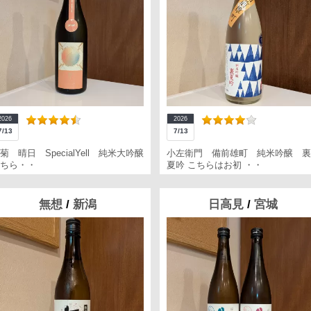
2026
2026
7/13
7/13
菊 晴日 SpecialYell 純米大吟醸
小左衛門 備前雄町 純米吟醸 裏
ちら・・
夏吟 こちらはお初 ・・
無想
/
新潟
日高見
/
宮城