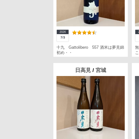
2026
7/3
十九 Gattolibero 557 酒米は夢見錦
無
初め・・
こ
日高見
/
宮城