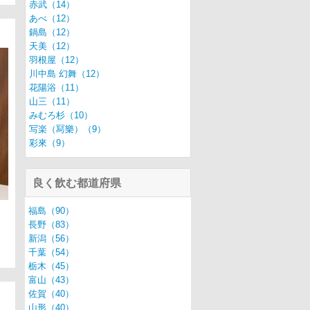
赤武（14）
あべ（12）
鍋島（12）
天美（12）
羽根屋（12）
川中島 幻舞（12）
花陽浴（11）
山三（11）
みむろ杉（10）
写楽（冩樂）（9）
彩來（9）
良く飲む都道府県
福島（90）
長野（83）
新潟（56）
千葉（54）
栃木（45）
富山（43）
佐賀（40）
山形（40）