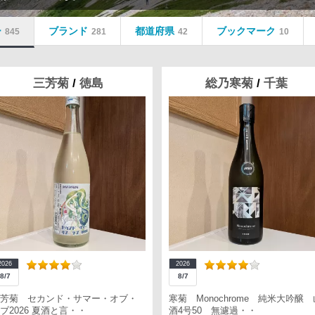
ー
ブランド
都道府県
ブックマーク
845
281
42
10
三芳菊
/
徳島
総乃寒菊
/
千葉
2026
2026
8/7
8/7
芳菊 セカンド・サマー・オブ・
寒菊 Monochrome 純米大吟醸 
ブ2026 夏酒と言・・
酒4号50 無濾過・・