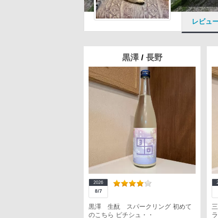
レビュ
黒澤
/
長野
2026
8/7
黒澤 生酛 スパークリング 初めて
三
のこちら ピチシュ・・
ラ