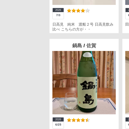
2026
7/3
日高見 純米 渡船２号 日高見飲み
田
比べ こちらの方が・・
鍋島
/
佐賀
2026
6/25