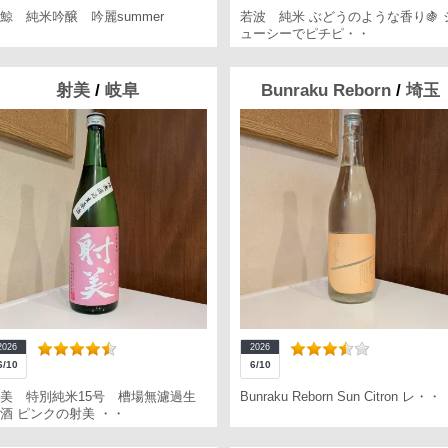
鯨 純米吟醸 吟麗summer
若波 純米 ぶどうのような香り🍇 
ューシーでピチピ・・
射美
/
岐阜
Bunraku Reborn
/
埼玉
2026
2026
6/10
6/10
美 特別純米15号 槽場無濾過生
Bunraku Reborn Sun Citron レ・・
酒 ピンクの射美 ・・