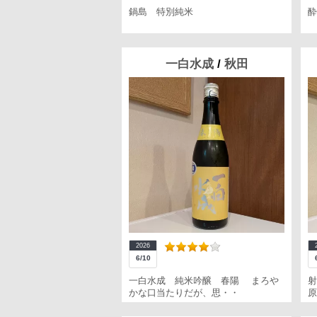
鍋島 特別純米
酔
一白水成
/
秋田
2026
6/10
一白水成 純米吟醸 春陽 まろや
射
かな口当たりだが、思・・
原