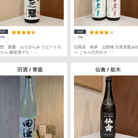
2026
2026
7/3
7/3
想 散憂 おりがらみ リピートの
日高見 純米 山田穂 日高見飲み
ちら 微発泡でス・・
べ こちらの方がス・・
田酒
/
青森
仙禽
/
栃木