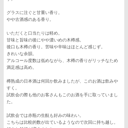
グラスに注ぐと甘重い香り。
やや古酒感のある香り。
いただくと口当たりは軽め。
甘味と旨味の後にやや濃いめの木樽感。
後口も木樽の香り。苦味や辛味はほとんど感じず。
きれいな余韻。
アルコール度数は低めながら、木樽の香りがリッチなため
満足感は高め。
樽熟成の日本酒は何回か飲みましたが、このお酒は飲みや
すく。
試飲会の際も他のお客さんもこのお酒を手に取っていまし
た。
試飲会では赤瓶の生酛も好みの味わい。
こちらは比較的数が出ているようなので次回に持ち越し。