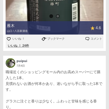
雁木
4.6
山口 / 八百新酒造
いいね ！
ブックマーク
コメント
いいね ！ 24件
puipui
7月4日
職場近くのショッピングモール内のお高めスーパーにて購
入した1本。
見慣れないお酒が何本かあり、迷いながら手に取った1本で
す。
グラスに注ぐと香りは少なく。ふわっと甘味を感じる香
り。