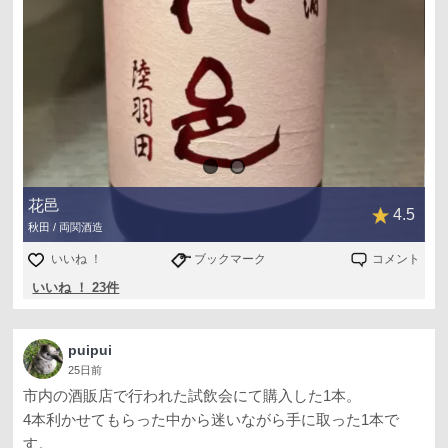
花邑
4.5
秋田 / 両関酒造
いいね ！
ブックマーク
コメント
いいね ！ 23件
puipui
25日前
市内の酒販店で行われた試飲会にて購入した1本。
4本利かせてもらった中から迷いながら手に取った1本で
す。