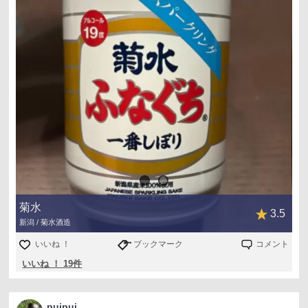
菊水
3.5
新潟 / 菊水酒造
いいね ！
ブックマーク
コメント
いいね ！ 19件
puipui