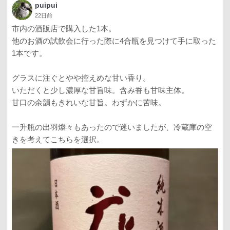
puipui
22日前
市内の酒販店で購入した1本。
他のお酒の試飲会に行った際に4合瓶を見つけて手に取った
1本です。
グラスに注ぐとやや控えめな甘い香り。
いただくと少し濃厚な甘旨味。含み香も甘味主体。
甘口の余韻もきれいな甘旨。わずかに苦味。
一升瓶の出羽燦々もあったので迷いましたが、冷蔵庫の空
きを考えてこちらを選択。