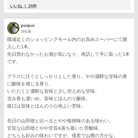
いいね ！ 24件
puipui
28日前
職場近くのショッピングモール内のお高めスーパーにて購
入した1本。
先日買わなかったお酒が気になり、再訪して手に取った1本
です。
グラスに注ぐとしっかりとした香り。やや濃醇な甘味の奥
に酸味を感じる香り。
いただくと濃醇な旨味と少し控えめな甘味。
含み香も濃いめ。旨味とほんのり酸味。
後口は旨味とほんのり心地よい苦味。
先日の山田穂と比べるとやや複雑味のある味わい。
甘旨な山田穂とやや甘旨&落ち着いた苦酸味。
どちらも好みの味わいですが、僅差で山廃の方かな。