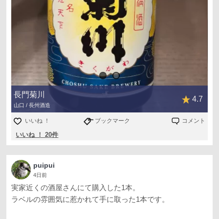
長門菊川
4.7
山口 / 長州酒造
いいね ！
ブックマーク
コメント
いいね ！ 20件
puipui
4日前
実家近くの酒屋さんにて購入した1本。
ラベルの雰囲気に惹かれて手に取った1本です。