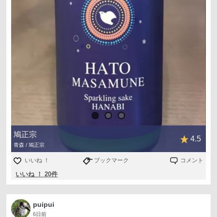
鳩正宗
4.5
青森 / 鳩正宗
いいね ！
ブックマーク
コメント
いいね ！ 20件
puipui
6日前