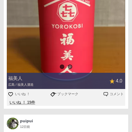
福美人
4.0
広島 / 福美人酒造
いいね ！
ブックマーク
コメント
いいね ！ 19件
puipui
12日前