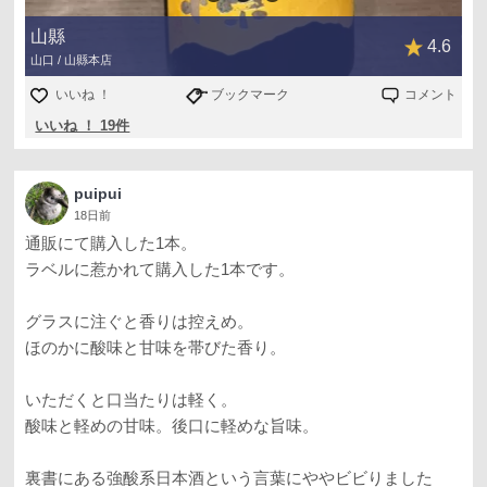
山縣
4.6
山口 / 山縣本店
いいね ！
ブックマーク
コメント
いいね ！ 19件
puipui
18日前
通販にて購入した1本。
ラベルに惹かれて購入した1本です。
グラスに注ぐと香りは控えめ。
ほのかに酸味と甘味を帯びた香り。
いただくと口当たりは軽く。
酸味と軽めの甘味。後口に軽めな旨味。
裏書にある強酸系日本酒という言葉にややビビりました