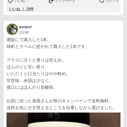
いいね ！
ブックマーク
コメント
いいね ！ 19件
puipui
21日前
通販にて購入した1本。
雄町とラベルに惹かれて購入した1本です。
グラスに注ぐと香りは控えめ。
ほんのりと甘い香り。
いただくと口当たりはやや軽め。
甘旨味。余韻は少なく。
後口にはほんのり旨酸味。
以前に伺った酒屋さんが県のキャンペーンで送料無料。
送料を気にせず買えるところを自重しながら選びました。