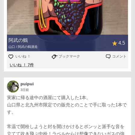
阿武の鶴
4.5
山口 / 阿武の鶴酒造
いいね ！
ブックマーク
コメント
いいね ！ 7件
puipui
3日前
実家に帰る途中の酒屋にて購入した1本。
山口県と北九州市限定での販売とのことで手に取った1本で
す。
常温で開栓しようと封を開けかけるとポンッと派手な音を
立てて吹き飛ぶ中栓！ラベルからは想像できないガスの強