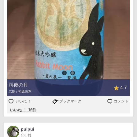
雨後の月
4.7
広島 / 相原酒造
いいね ！
ブックマーク
コメント
いいね ！ 16件
puipui
16日前