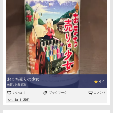
おまち売りの少女
4.4
佐賀 / 矢野酒造
いいね ！
ブックマーク
コメント
いいね ！ 20件