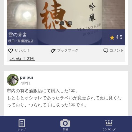
雪の茅舎
4.5
秋田 / 齋彌酒造店
いいね ！
ブックマーク
コメント
いいね ！ 21件
puipui
7月2日
市内の有名酒販店にて購入した1本。
もともとオシャレであったラベルが変更されて更に良くな
っており、つられて手に取った1本です。
グラスに注ぐと香りは少なく。
ほんのりフルーツを思わせる香り。
ランキング
投稿
トップ