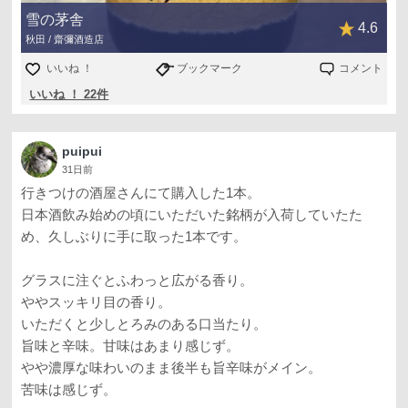
雪の茅舎
4.6
秋田 / 齋彌酒造店
いいね ！
ブックマーク
コメント
いいね ！ 22件
puipui
31日前
行きつけの酒屋さんにて購入した1本。
日本酒飲み始めの頃にいただいた銘柄が入荷していたた
め、久しぶりに手に取った1本です。
グラスに注ぐとふわっと広がる香り。
ややスッキリ目の香り。
いただくと少しとろみのある口当たり。
旨味と辛味。甘味はあまり感じず。
やや濃厚な味わいのまま後半も旨辛味がメイン。
苦味は感じず。