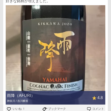
好きな銘柄が増えました。
雨降（AFURI）
4.8
神奈川 / 吉川醸造
いいね ！
ブックマーク
コメント