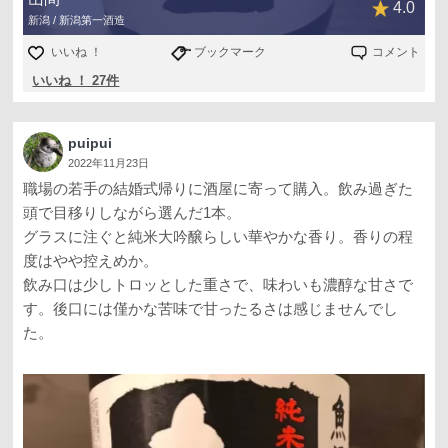
4.0
新潟 / 新潟第一酒造
いいね ！
ブックマーク
コメント
いいね ！ 27件
puipui
2022年11月23日
職場の若手の結婚式帰りに酒屋に寄って購入。飲み過ぎた
頭で目移りしながら選んだ1本。
グラスに注ぐと純米大吟醸らしい華やかな香り。香りの程
度はやや控えめか。
飲み口は少しトロッとした重さで、味わいも濃醇な甘さで
す。後口には僅かな苦味で甘ったるさは感じませんでし
た。