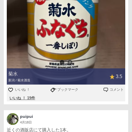
菊水
3.5
新潟 / 菊水酒造
いいね ！
ブックマーク
コメント
いいね ！ 19件
puipui
4月18日
近くの酒販店にて購入した1本。