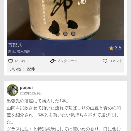
五郎八
3.5
新潟 / 菊水酒造
いいね ！
ブックマーク
コメント
いいね ！ 22件
puipui
2022年12月9日
出張先の酒屋にて購入した1本。
山間を試飲させて頂いた流れで荒ばしりの山豊と責めの間
豊を紹介され、3本とも買いたい気持ちを抑えて選びまし
た。
グラスに注ぐと特別純米にしては濃いめの香り。口に含む