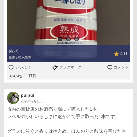
菊水
4.0
新潟 / 菊水酒造
いいね ！
ブックマーク
コメント
いいね ！ 17件
puipui
2025年9月13日
市内の百貨店のお酒売り場にて購入した1本。
ラベルのかわいらしさに魅かれて手に取った1本です。
グラスに注ぐと香りは控えめ。ほんのりと酸味を帯びた香