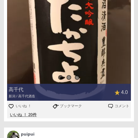
高千代
4.0
新潟 / 高千代酒造
いいね ！
ブックマーク
コメント
いいね ！ 20件
puipui