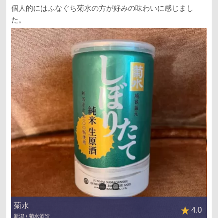
個人的にはふなぐち菊水の方が好みの味わいに感じまし
た。
菊水
4.0
新潟 / 菊水酒造