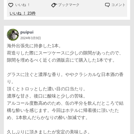
いいね ！
ブックマーク
コメント
いいね ！ 23件
puipui
2024年3月9日
海外出張先に持参した1本。
荷造りした際にスーツケースに少しの隙間があったので、
隙間を埋めるべく近くの酒販店にて購入した1本です。
グラスに注ぐと濃厚な香り。ややクラシカルな日本酒の香
り。
頂くとトロッとした濃い目の口当たり。
濃厚な甘さ。後口に酸味と少しの苦味。
アルコール度数高めのため、缶の半分を飲んだところで結
構な酔いを感じます。今回はホテルに帰着後に頂いたた
め、1本飲んだらかなりの酔い加減です。
久しぶりに頂きましたが安定の美味しさ。