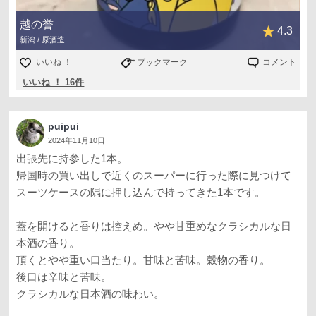
越の誉
4.3
新潟 / 原酒造
いいね ！
ブックマーク
コメント
いいね ！ 16件
puipui
2024年11月10日
出張先に持参した1本。
帰国時の買い出しで近くのスーパーに行った際に見つけて
スーツケースの隅に押し込んで持ってきた1本です。
蓋を開けると香りは控えめ。やや甘重めなクラシカルな日
本酒の香り。
頂くとやや重い口当たり。甘味と苦味。穀物の香り。
後口は辛味と苦味。
クラシカルな日本酒の味わい。