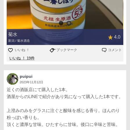
菊水
4.0
新潟 / 菊水酒造
いいね ！
ブックマーク
コメント
いいね ！ 19件
puipui
2023年11月12日
近くの酒販店にて購入した1本。
酒屋からのLINEで紹介があり気になって購入した1本です。
上澄みのみをグラスに注ぐと酸味を感じる香り。ほんのり
粉っぽい香りも。
頂くと濃厚な甘味。ひたすらに甘味。後口に辛味と苦味。