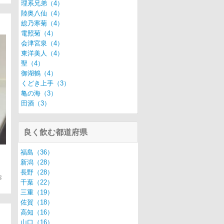
理系兄弟（4）
陸奥八仙（4）
総乃寒菊（4）
電照菊（4）
会津宮泉（4）
東洋美人（4）
聖（4）
御湖鶴（4）
くどき上手（3）
亀の海（3）
田酒（3）
良く飲む都道府県
福島（36）
新潟（28）
長野（28）
宰
千葉（22）
三重（19）
佐賀（18）
高知（16）
山口（16）