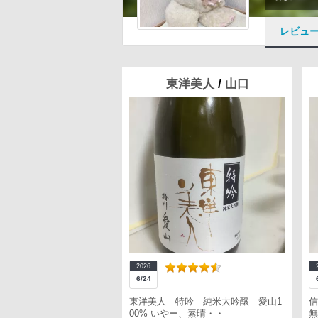
レビュ
東洋美人
/
山口
2026
6/24
東洋美人 特吟 純米大吟醸 愛山1
00% いやー、素晴・・
無