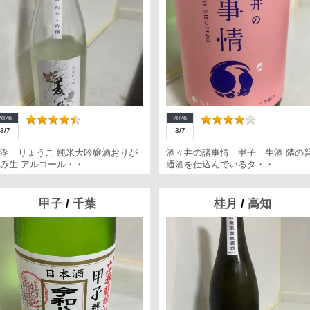
2026
2026
3/7
3/7
湖 りょうこ 純米大吟醸酒おりが
酒々井の諸事情 甲子 生酒 隣の
み生 アルコール・・
通酒を仕込んでいるタ・・
甲子
/
千葉
桂月
/
高知