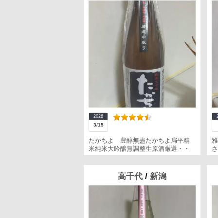
2026
3/15
たかちよ 豊醇無盡たかちよ扁平精
雅
米純米大吟醸無調整生原酒厳選・・
さ
高千代
/
新潟