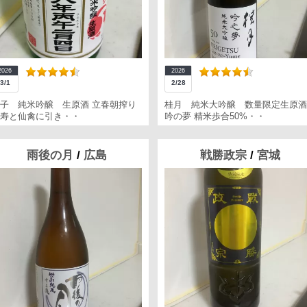
2026
2026
3/1
2/28
子 純米吟醸 生原酒 立春朝搾り
桂月 純米大吟醸 数量限定生原酒
寿と仙禽に引き・・
吟の夢 精米歩合50%・・
雨後の月
/
広島
戦勝政宗
/
宮城