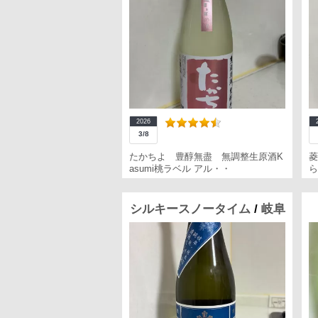
2026
3/8
たかちよ 豊醇無盡 無調整生原酒K
菱
asumi桃ラベル アル・・
ら
シルキースノータイム
/
岐阜