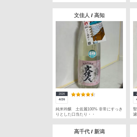
文佳人
/
高知
2026
4/26
純米吟醸 土佐麗100% 非常にすっき
聖
りとした口当たり・・
濾
高千代
/
新潟