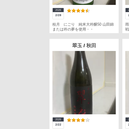
2026
2/28
桂月 にごり 純米大吟醸50 山田錦
雨
または吟の夢を使用・・
戦
翠玉
/
秋田
2026
2/22