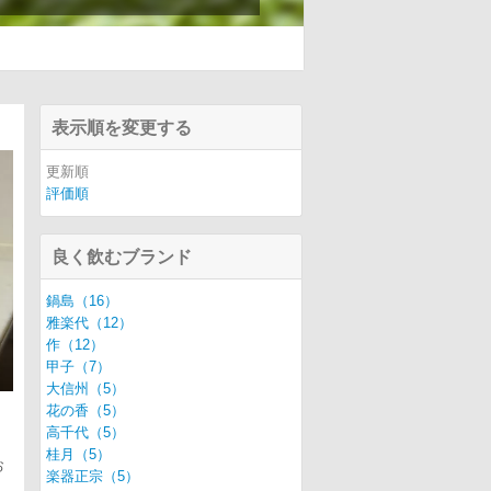
表示順を変更する
更新順
評価順
良く飲むブランド
鍋島（16）
雅楽代（12）
作（12）
甲子（7）
大信州（5）
花の香（5）
高千代（5）
桂月（5）
お
楽器正宗（5）