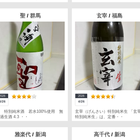
聖
/
群馬
玄宰
/
福島
2026
2026
4/26
4/26
 特別純米酒 若水100%使用 無
玄宰（げんさい）特別純米生 「玄
過生酒 4.3 ・・
特別純米生」は、定番・・
雅楽代
/
新潟
高千代
/
新潟