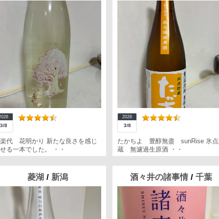
2026
2026
3/8
3/8
楽代 花明かり 新たな良さを感じ
たかちよ 豊醇無盡 sunRise 氷
せる一本でした。 ・・
蔵 無濾過生原酒 ・・
菱湖
/
新潟
酒々井の諸事情
/
千葉