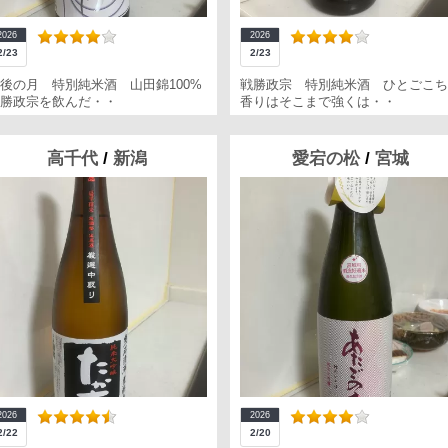
2026
2026
2/23
2/23
後の月 特別純米酒 山田錦100%
戦勝政宗 特別純米酒 ひとごこち
勝政宗を飲んだ・・
香りはそこまで強くは・・
高千代
/
新潟
愛宕の松
/
宮城
2026
2026
2/22
2/20