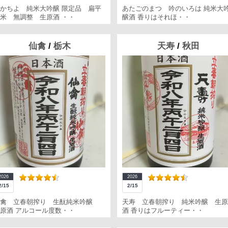
かちよ 純米大吟醸 限定品 扁平
あたごのまつ 吟のいろは 純米大
米 無調整 生原酒 ・・
醸酒 香りはそれほ・・
仙禽
/
栃木
天寿
/
秋田
2026
2026
2/15
2/15
仙禽 立春朝搾り 生酛純米吟醸
天寿 立春朝搾り 純米吟醸 生原
原酒 アルコール度数・・
酒 香りはフルーティー・・