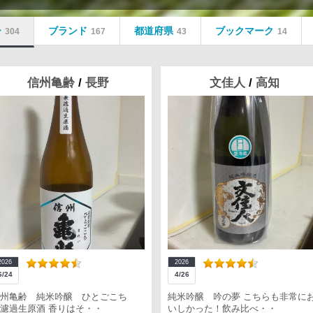
ー
ブランド
都道府県
ブックマーク
304
167
43
14
信州亀齢
/
長野
文佳人
/
高知
2026
2026
6/24
4/26
信州亀齢 純米吟醸 ひとごこち
純米吟醸 吟の夢 こちらも非常に
濾過生原酒 香りはそ・・
いしかった！飲み比べ・・