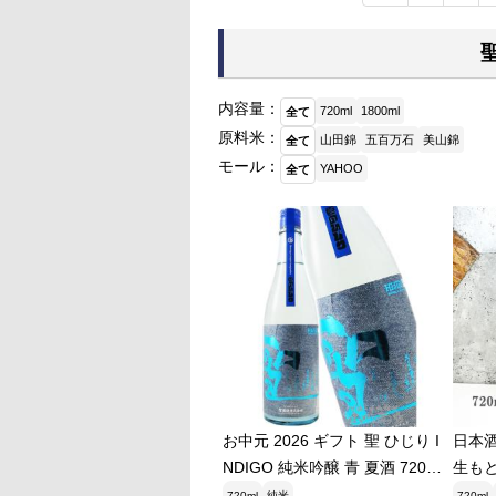
内容量：
720ml
1800ml
全て
原料米：
山田錦
五百万石
美山錦
全て
モール：
YAHOO
全て
お中元 2026 ギフト 聖 ひじり I
日本酒
NDIGO 純米吟醸 青 夏酒 720ml
生もと 
群馬県 聖酒造株式会社 日本酒
720ml
純米
720ml