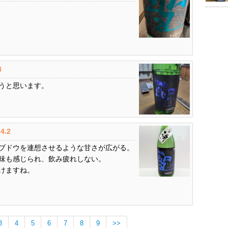
3
うと思います。
4.2
ブドウを連想させるような甘さが広がる。
味も感じられ、飲み疲れしない。
けますね。
3
4
5
6
7
8
9
>>