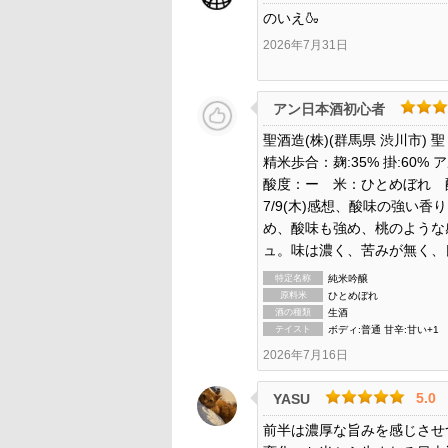
のいえ🍶
2026年7月31日
アン日本酒初心者
聖酒造(株)(群馬県 渋川市) 
精米歩合：麹:35% 掛:60% 
酸度：ー 米：ひとめぼれ 
7/9(木)感想、酸味の強い
め、酸味も強め、桃のような
ュ。味は濃く、苦みが無く、
特定名称
純米吟醸
原料米
ひとめぼれ
酒の種類
生酒
テイスト
ボディ:普通 甘辛:甘い+1
2026年7月16日
5.0
YASU
前半は濃厚な旨みを感じさせ