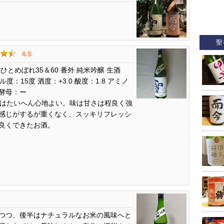
聖
4.5
聖 ひとめぼれ35＆60 番外 純米吟醸 生酒
アル度：15度 酒度：+3.0 酸度：1.8 アミノ
酵母：ー
香りはたいへん心地よい。味は甘さは程良く強
感じがするが重くなく、スッキリフレッシ
良くできたお酒。
つつ、後半はナチュラルなお米の風味へと