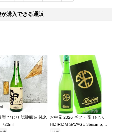
聖が購入できる通販
 聖 ひじり 試験醸造 純米
お中元 2026 ギフト 聖 ひじり
720ml
HIZIRIZM SAVAGE 35&amp;50
生もと 720ml 群馬県 聖酒造株
純米
720ml