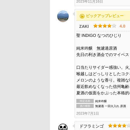
2023年11月16日
recommend
ピックアップレビュー
4.0
ZAKI
聖 INDIGO なつのひじり
純米吟醸 無濾過原酒
先日の利き酒会でのマイベス
口当たりサイダー感強い。火
喉越しはどっしりとしたコク
メロンのような香り。複雑な
最近飲めなくなった信州亀齢
夏酒の仮面をかぶった本格的
特定名称
純米吟醸
酒の種類
無濾過 一回火入れ 原酒
2023年7月1日
ドフラミンゴ