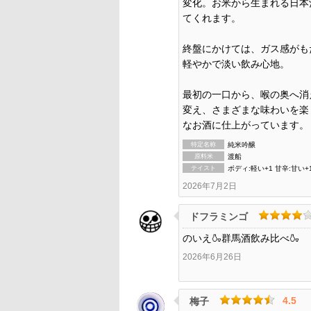
変化。お米から生まれる日本
てくれます。
終盤にかけては、ガス感がも
軽やかで淡い飲み心地。
最初の一口から、喉の奥へ消
変え、さまざまな味わいを楽
なお酒に仕上がっています。
特定名称
純米吟醸
原料米
渡船
テイスト
ボディ:軽い+1 甘辛:甘い+
2026年7月2日
ドフラミンゴ
のいえ🍶群馬酒飲み比べ🍶
2026年6月26日
4.5
梅子