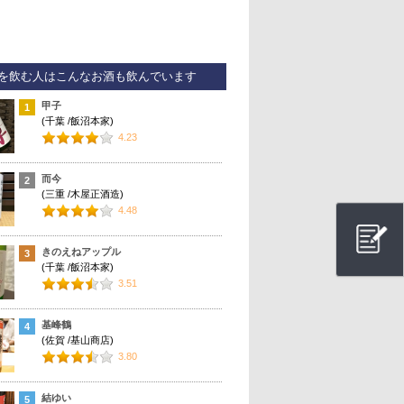
を飲む人はこんなお酒も飲んでいます
甲子
1
(千葉 /飯沼本家)
4.23
而今
2
(三重 /木屋正酒造)
4.48
きのえねアップル
3
(千葉 /飯沼本家)
3.51
基峰鶴
4
(佐賀 /基山商店)
3.80
結ゆい
5