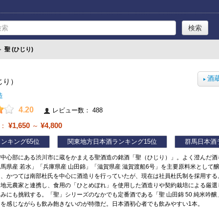
≫
聖 (ひじり)
酒
じり）
▶
造
4.20
レビュー数： 488
¥1,650
¥4,800
帯：
～
ランキング
65位
関東地方日本酒ランキング
15位
群馬日本酒
ぼ中心部にある渋川市に蔵をかまえる聖酒造の銘酒「聖（ひじり）」。よく澄んだ酒
馬県産 若水」「兵庫県産 山田錦」「滋賀県産 滋賀渡船6号」を主要原料米として醸
は、かつては南部杜氏を中心に酒造りを行っていたが、現在は社員杜氏制を採用する
、地元農家と連携し、食用の「ひとめぼれ」を使用した酒造りや契約栽培による厳選
みにも挑戦する。「聖」シリーズのなかでも定番酒である「聖 山田錦 50 純米吟
りを感じながらも飲み飽きないのが特徴だ。日本酒初心者でも飲みやすい1本。