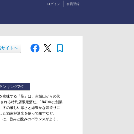
ログイン
会員登録
bookmark
蔵サイトへ
ランキング
2位
を意味する「聖」は、赤城山からの伏
される特約店限定酒だ。1841年に創業
。冬の厳しい寒さと緑豊かな酒造りに
した酒造好適米を使って醸すなど、
醸」は、旨みと酸みのバランスがよく、