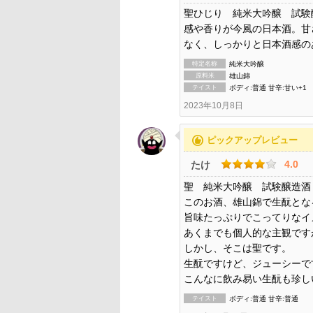
聖ひじり 純米大吟醸 試験
感や香りが今風の日本酒。甘
なく、しっかりと日本酒感の
特定名称
純米大吟醸
原料米
雄山錦
テイスト
ボディ:普通 甘辛:甘い+1
2023年10月8日
recommend
ピックアップレビュー
4.0
たけ
聖 純米大吟醸 試験醸造酒
このお酒、雄山錦で生酛とな
旨味たっぷりでこってりなイ
あくまでも個人的な主観ですが
しかし、そこは聖です。
生酛ですけど、ジューシーで
こんなに飲み易い生酛も珍しい
テイスト
ボディ:普通 甘辛:普通