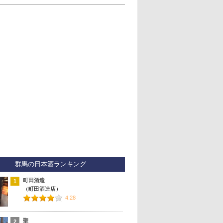
群馬の日本酒ランキング
町田酒造
1
（町田酒造店）
4.28
聖
2