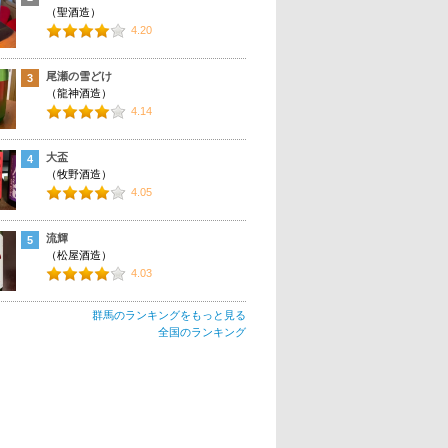
（聖酒造）
4.20
尾瀬の雪どけ
3
（龍神酒造）
4.14
大盃
4
（牧野酒造）
4.05
流輝
5
（松屋酒造）
4.03
群馬のランキングをもっと見る
全国のランキング