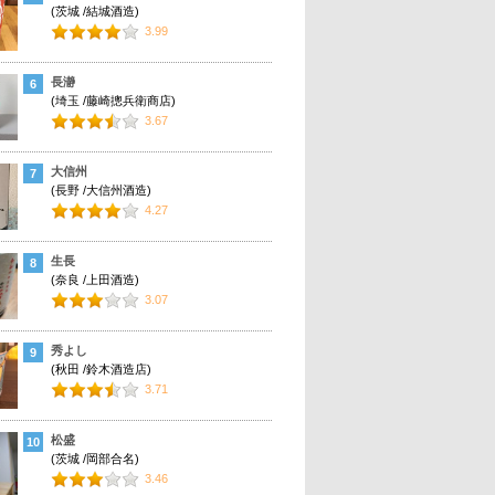
(茨城 /結城酒造)
3.99
長瀞
6
(埼玉 /藤崎摠兵衛商店)
3.67
大信州
7
(長野 /大信州酒造)
4.27
生長
8
(奈良 /上田酒造)
3.07
秀よし
9
(秋田 /鈴木酒造店)
3.71
松盛
10
(茨城 /岡部合名)
3.46