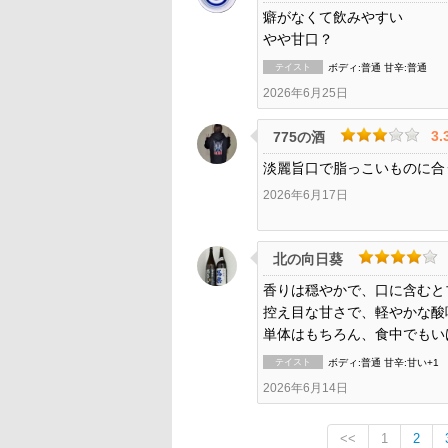
癖がなくて飲みやすい
やや甘口？
テイスト
ボディ:普通 甘辛:普通
2026年6月25日
3.
775の酒
淡麗旨口で脂っこいものに合
2026年6月17日
北の向日葵
香りは穏やかで、口に含むと
控え目な甘さで、軽やかな酸
単体はもちろん、食中でもい
テイスト
ボディ:普通 甘辛:甘い+1
2026年6月14日
<<
1
2