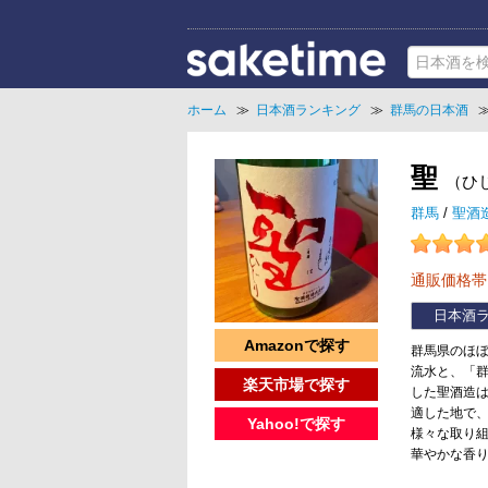
ホーム
≫
日本酒ランキング
≫
群馬の日本酒
聖
（ひ
群馬
/
聖酒
通販価格
日本酒
Amazonで探す
群馬県のほ
流水と、「群
楽天市場で探す
した聖酒造
適した地で
Yahoo!で探す
様々な取り組
華やかな香