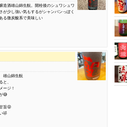
醸造酒雄山錦生酛。開栓後のシュワシュワ
さが少し強い気もするがシャンパンっぽく
ある微炭酸系で美味しい
 雄山錦生酛
ると、
メージ！
😅
甘旨😝
🤣