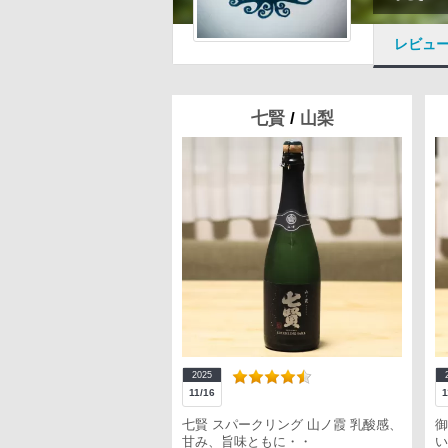
レビュ
七賢
/
山梨
2025
11/16
1
七賢 スパークリング 山ノ霞 乳酸感、
御
甘み、旨味ともに・・
い