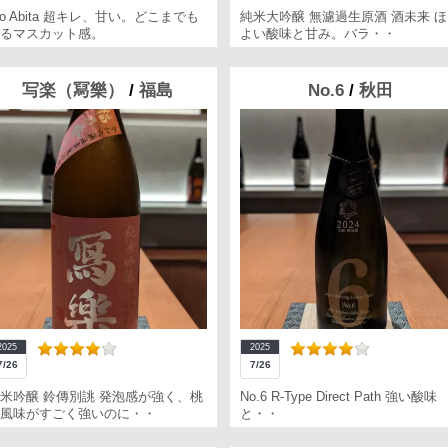
io Abita 超キレ、甘い。どこまでも
純米大吟醸 無濾過生原酒 酒未来 
るマスカット感。
よい酸味と甘み。バラ・・
写楽（冩樂）
/
福島
No.6
/
秋田
2025
2025
7/26
7/26
米吟醸 鈴傳別誂 発泡感が強く、桃
No.6 R-Type Direct Path 強い酸味
風味がすごく強いのに・・
と・・