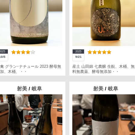
2025
2025
10/5
9/21
禽 グラン･ナチュール 2023 酵母無
産土 山田錦 七農醸 生酛、木桶、
加、木桶、・・
料無農薬、酵母無添加・・
射美
/
岐阜
射美
/
岐阜