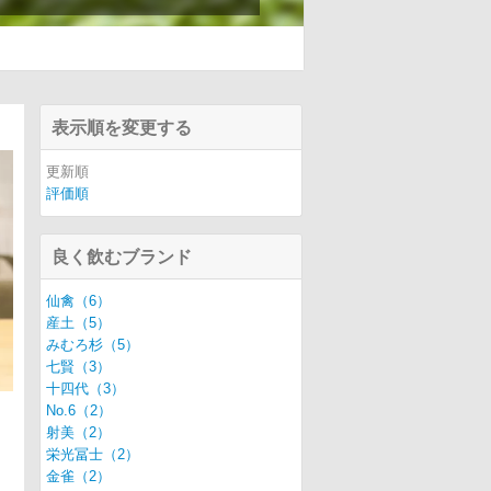
表示順を変更する
更新順
評価順
良く飲むブランド
仙禽（6）
産土（5）
みむろ杉（5）
七賢（3）
十四代（3）
No.6（2）
射美（2）
栄光冨士（2）
金雀（2）