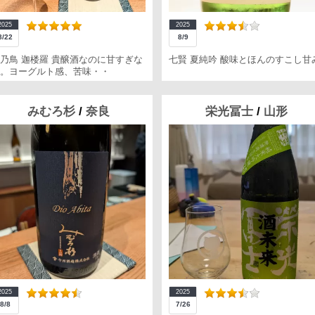
2025
2025
8/22
8/9
乃鳥 迦楼羅 貴醸酒なのに甘すぎな
七賢 夏純吟 酸味とほんのすこし甘
。ヨーグルト感、苦味・・
みむろ杉
/
奈良
栄光冨士
/
山形
2025
2025
8/8
7/26