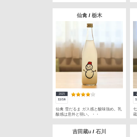
仙禽
/
栃木
2025
11/16
1
仙禽 雪だるま ガス感と酸味強め。乳
七
酸感は意外と弱い。・・
蔵
吉田蔵u
/
石川