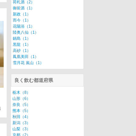
荷札酒（2）
御前酒（1）
新政（1）
而今（1）
花陽浴（1）
陸奥八仙（1）
鍋島（1）
黒龍（1）
高砂（1）
鳳凰美田（1）
雪月花 嵐山（1）
良く飲む都道府県
栃木（8）
山形（6）
奈良（5）
無
熊本（5）
秋田（4）
新潟（3）
山梨（3）
京都（2）