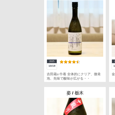
2025
10/19
1
吉田蔵u 巾着 全体的にクリア、微発
金
泡、先味で酸味が広がる・・
姿
/
栃木