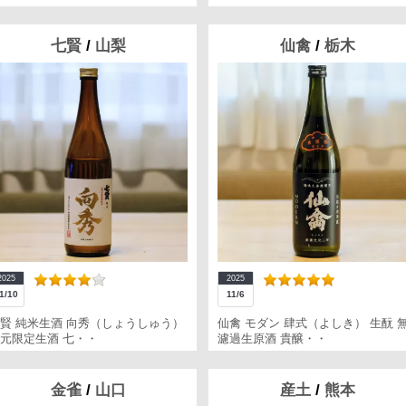
七賢
/
山梨
仙禽
/
栃木
2025
2025
1/10
11/6
賢 純米生酒 向秀（しょうしゅう）
仙禽 モダン 肆式（よしき） 生酛 
元限定生酒 七・・
濾過生原酒 貴醸・・
金雀
/
山口
産土
/
熊本