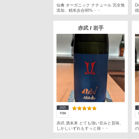
仙禽 オーガニック ナチュール 完全無
D
添加、精米歩合90%・・
残
赤武
/
岩手
2025
7/26
赤武 酒未来 とても強い甘みと旨味、
純
しかしいずれもすっと抜・・
の