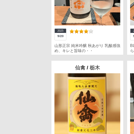
2025
9/20
山形正宗 純米吟醸 秋あがり 乳酸感強
B
め、キレと旨味の・・
ら
仙禽
/
栃木