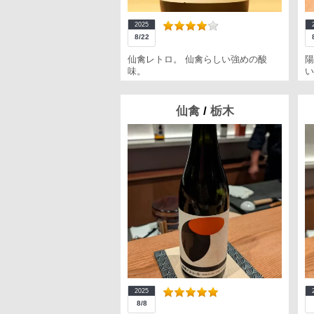
2025
8/22
仙禽レトロ。 仙禽らしい強めの酸
陽
味。
い
仙禽
/
栃木
2025
8/8