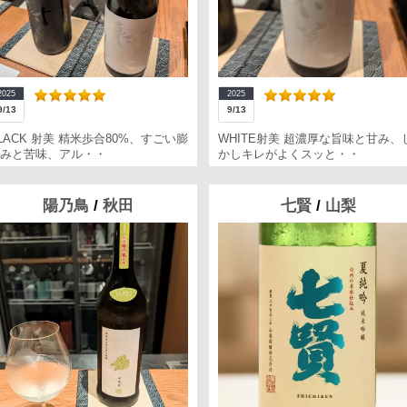
2025
2025
9/13
9/13
LACK 射美 精米歩合80%、すごい膨
WHITE射美 超濃厚な旨味と甘み、
みと苦味、アル・・
かしキレがよくスッと・・
陽乃鳥
/
秋田
七賢
/
山梨