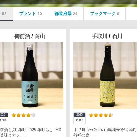
ー
ブランド
都道府県
ブックマーク
52
30
20
0
御前酒
/
岡山
手取川
/
石川
2025
2025
1/16
11/16
前酒 別誂 雄町 2025 雄町らしい強
手取川 neo.2024 山廃純米吟醸 雄町
旨味とナッ・・
雄町の旨・・