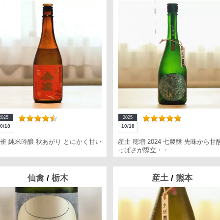
2025
2025
0/18
10/18
雀 純米吟醸 秋あがり とにかく甘い
産土 穂増 2024 七農醸 先味から甘
っぱさが際立・・
仙禽
/
栃木
産土
/
熊本