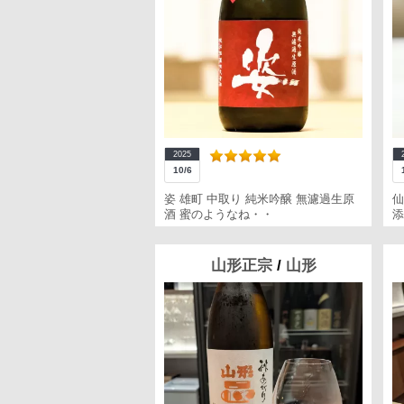
2025
10/6
姿 雄町 中取り 純米吟醸 無濾過生原
仙
酒 蜜のようなね・・
添
山形正宗
/
山形