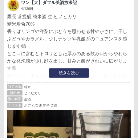
ワン【犬】ダフル美酒放浪記
4月26日
鷹長 菩提酛 純米酒 生 ヒノヒカリ
精米歩合70%
香りはリンゴや洋梨にぶどうを思わせる甘やかさに、干し
ぶどうやカラメル、少しナッツや乳酸系のニュアンスを感
じます🤔
どこ口に含むとトロリとした厚みのある飲み口からやわら
かな発泡感が少し顔を出し、甘みと酸がきれいに広がりま
す😃
続きを読む
味わいは、果実のジューシーさに加えて、しっかりした旨
味とほどよい苦味、軽い渋みが骨格を作り、後半まで余韻
特定名称
純米
が長く続きます。全体としては、ただ甘いだけではない、
原料米
ヒノヒカリ
菩提もとらしい酸とコクが魅力の、濃密で奥行きのある純
酒の種類
生酒
米生酒です。
テイスト
ボディ:普通 甘辛:普通
同じお蔵の風の森と比べると鷹長の方が甘さを強く感じて
個人的には風の森の方が好みではあります🤔
今回は銘柄に鷹を冠しているので勇ましい感じで相棒を連
れてかっこよくなってもらいました😃※3枚目参照