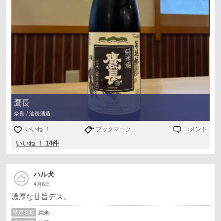
鷹長
奈良 / 油長酒造
いいね ！
ブックマーク
コメント
いいね ！ 14件
ハル犬
4月6日
濃厚な甘旨デス。
特定名称
純米