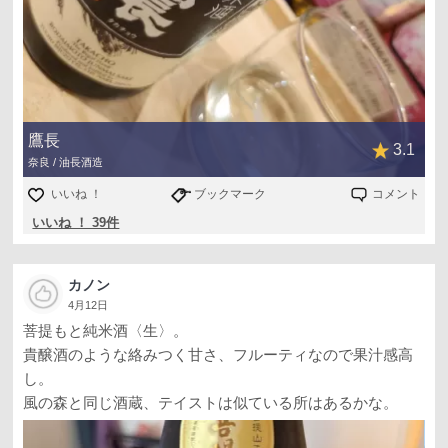
鷹長
3.1
奈良 / 油長酒造
いいね ！
ブックマーク
コメント
いいね ！ 39件
カノン
4月12日
菩提もと純米酒〈生〉。
貴醸酒のような絡みつく甘さ、フルーティなので果汁感高
し。
風の森と同じ酒蔵、テイストは似ている所はあるかな。