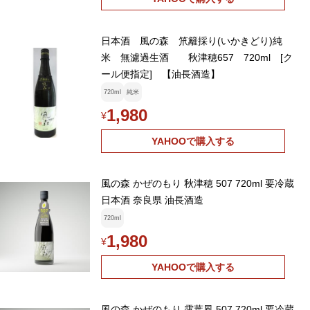
日本酒 風の森 笊籬採り(いかきどり)純
米 無濾過生酒 秋津穂657 720ml [ク
ール便指定] 【油長酒造】
720ml
純米
1,980
¥
YAHOOで購入する
風の森 かぜのもり 秋津穂 507 720ml 要冷蔵
日本酒 奈良県 油長酒造
720ml
1,980
¥
YAHOOで購入する
風の森 かぜのもり 露葉風 507 720ml 要冷蔵