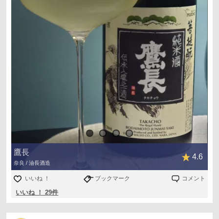
日本酒度-31！中々味わったことのない程の濃厚な甘旨テイ
スト、ラクティックな酸味がしっかり効いていてグイグイ
飲めてしまう。が、さすがに一合で満足してくる。
ペアリング
新生姜の甘酢漬け→どちらかというとお酒メインで、濃厚
なお酒の味わいを新生姜の甘酢漬けでサッパリさせる合わ
せ方か。
味噌乗せフキノトウ→フキノトウの苦味や独特の風味とぶ
つからず流してしまうポテンシャル！味噌にも合いそうな
予感。
ビワとモッツァレラのサラダ→どちらもお互い邪魔をせず
エンドレス。
鷹長
4.6
奈良 / 油長酒造
いいね ！
ブックマーク
コメント
いいね ！ 29件