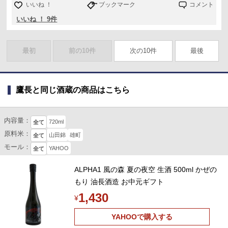
いいね ！
ブックマーク
コメント
いいね ！ 9件
最初
前の10件
次の10件
最後
鷹長と同じ酒蔵の商品はこちら
内容量：
720ml
全て
原料米：
山田錦
雄町
全て
モール：
YAHOO
全て
ALPHA1 風の森 夏の夜空 生酒 500ml かぜの
もり 油長酒造 お中元ギフト
1,430
¥
YAHOOで購入する