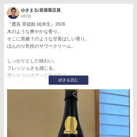
ゆきまる/居酒屋店員
4月7日
『鷹長 菩提酛 純米生』2026
木のような爽やかな香り。
そこに黒糖？のような甘香ばしい香り。
ほんのり乳性のサワークリーム。
しっかりとした味わい。
フレッシュさも感じる。
滑らかフルボディな米の旨み。
続きを読む
そこに熟したブドウのようなコク。
乳性？の強いピリッと酸味。
甘香ばしい味わいもある。
クラシカルな味わいながらも
果実を醸し出す味わいやフレッシュさも感じる。
穀物感もほんのり。
甘味が強い。