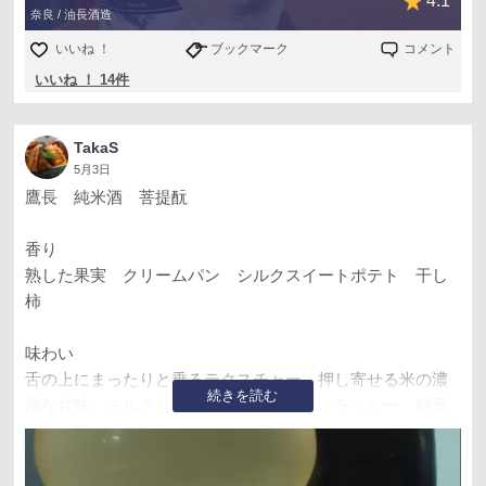
4.1
奈良 / 油長酒造
いいね ！
ブックマーク
コメント
いいね ！ 14件
TakaS
5月3日
鷹長 純米酒 菩提酛
香り
熟した果実 クリームパン シルクスイートポテト 干し
柿
味わい
舌の上にまったりと乗るテクスチャー 押し寄せる米の濃
続きを読む
厚な甘味 ミルクセーキ フルーツ牛乳 ラッシー 穂香
フレーバーのフィニッシュ
感想