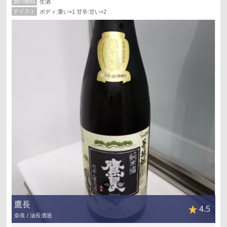
酒の種類
生酒
テイスト
ボディ:重い+1 甘辛:甘い+2
鷹長
4.5
奈良 / 油長酒造