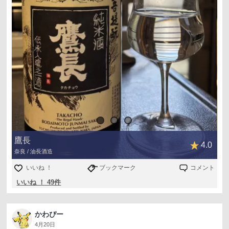
鷹長
4.0
奈良 / 油長酒造
いいね ！
ブックマーク
コメント
いいね ！ 49件
かわぴー
4月20日