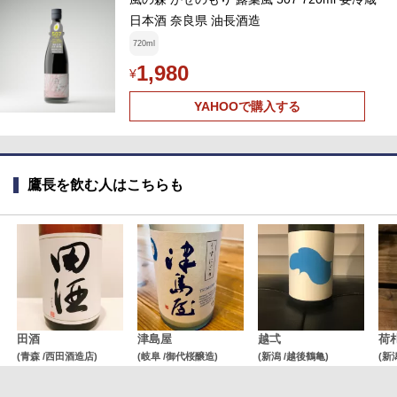
日本酒 奈良県 油長酒造
720ml
1,980
¥
YAHOOで購入する
鷹長を飲む人はこちらも
田酒
津島屋
越弌
荷
(青森 /西田酒造店)
(岐阜 /御代桜醸造)
(新潟 /越後鶴亀)
(新