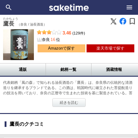
bookmark
たかちょう
鷹長
（奈良 /
油長酒造）
3.46
(129件)
16
奈良
位
Amazonで探す
楽天市場で探す
通販
銘柄一覧
酒蔵情報
代表銘柄「風の森」で知られる油長酒造の「鷹長」は、奈良県の伝統的な清酒
造りを継承するブランドである。この酒は、戦国時代に確立された菩提酛造り
の技法を用いており、奈良の正暦寺で生まれた技術を基に製造されている。菩
提酛の詳細は、「御酒之日記」に記録されており、1999年に奈良県の蔵元によ
続きを読む
って復活された。現代の「鷹長」は、この伝統的な製法と歴史的背景を受け継
ぎ、奈良の清酒造りの文化を現代に伝えている。
鷹長のクチコミ