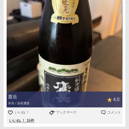
鷹長
4.0
奈良 / 油長酒造
いいね ！
ブックマーク
コメント
いいね ！ 16件