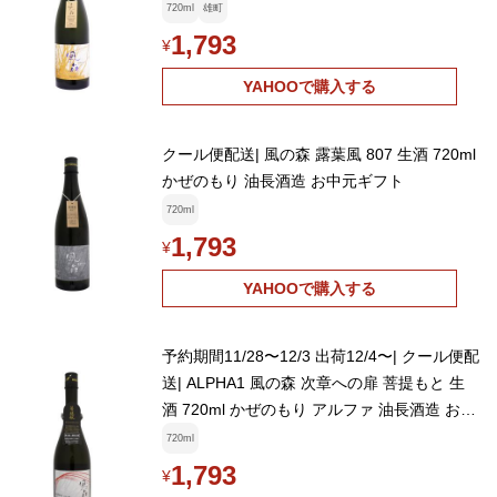
720ml
雄町
1,793
¥
YAHOOで購入する
クール便配送| 風の森 露葉風 807 生酒 720ml
かぜのもり 油長酒造 お中元ギフト
720ml
1,793
¥
YAHOOで購入する
予約期間11/28〜12/3 出荷12/4〜| クール便配
送| ALPHA1 風の森 次章への扉 菩提もと 生
酒 720ml かぜのもり アルファ 油長酒造 お中
元ギフト
720ml
1,793
¥