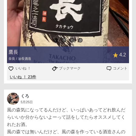
鷹長
4.2
奈良 / 油長酒造
いいね ！
ブックマーク
コメント
いいね ！ 23件
くろ
5月25日
風の森気になってるんだけど、いっぱいあってどれ飲んだ
らいいか分からないよーって話をしてたらオススメしてく
れたお酒。
風の森では無いんだけど、風の森を作っている酒造さんの