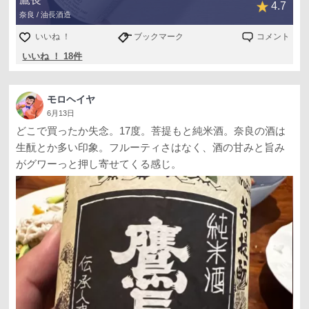
4.7
奈良 / 油長酒造
いいね ！
ブックマーク
コメント
いいね ！ 18件
モロヘイヤ
6月13日
どこで買ったか失念。17度。菩提もと純米酒。奈良の酒は
生酛とか多い印象。フルーティさはなく、酒の甘みと旨み
がグワーっと押し寄せてくる感じ。