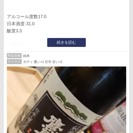
アルコール度数17.0
日本酒度-31.0
酸度3.3
続きを読む
『菩提もと』
香りはバナナ寄りの酢酸イソアミル、アルコール🍶
特定名称
純米
口に含むとしっかりとした甘みとアルコール由来の辛み、
テイスト
ボディ:重い+1 甘辛:甘い+2
後から数値をみるとアルコール度数17あったのね。
上品な酸味で支えつつ旨味あり、ちゃんと濃厚日本酒だけ
れど美味しくいただけました。
この位の度数の方が単体で飲むには好きだな🍶
店員さんの発音が上手く聞き取れず、はじめはタカチヨだ
と思っていました🤣