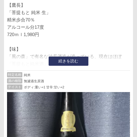
【鷹長】
「菩提もと 純米 生」
精米歩合70％
アルコール分17度
720ｍｌ1,980円
【味】
「風の森」で有名な油長酒造が造っている、現在はほぼ
続きを読む
「菩提もと純米酒」オンリーブランド。
「菩提もと造り」は室町時代に奈良で創醸された古くから
特定名称
純米
ある醸造法ということで、同じく奈良の人気地酒ブランド
酒の種類
無濾過生原酒
「みむろ杉 」も菩提もとのヒット商品出してます（自分も
テイスト
ボディ:重い+1 甘辛:甘い+2
ファン）。
個人的には地酒はこちらの商品のように地元の歴史・風土
等のナラティブを全面に出して独自性をアピールするマー
ケティングが一つの正解だと思ってます（あくまで美味し
い前提ですが）。