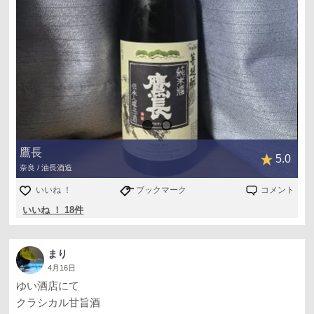
味に関してはとろみを感じる濃厚な蜜や黒糖のような強い
甘旨で大変美味です（貴醸酒と言われたら信じてしまいま
す）。
のっぺりした甘さではなく、若干の渋み等の立体的な複雑
味を感じる言語化しがたい美味。
とはいえ基本ベースは強い甘旨で、スッキリ軽快な味わい
では全くないので、そういう日本酒をお求めの方はだいぶ
好みから外れると思います。
saketimeでは現在残念ながらレビュー数少なめ、評価イマ
鷹長
5.0
イチですが、デザートのようなお酒を求めてる方はだいぶ
奈良 / 油長酒造
ハマると思いますよ。
いいね ！
ブックマーク
コメント
いいね ！ 18件
まり
4月16日
ゆい酒店にて
クラシカル甘旨酒