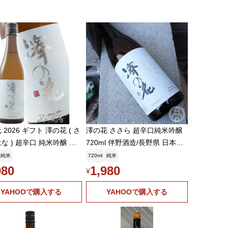
 2026 ギフト 澤の花 ( さ
澤の花 ささら 超辛口純米吟醸
な ) 超辛口 純米吟醸 さ
720ml 伴野酒造/長野県 日本酒
20ml / 長野県 伴野酒造
要冷蔵
純米
720ml
純米
酒
980
1,980
¥
YAHOOで購入する
YAHOOで購入する