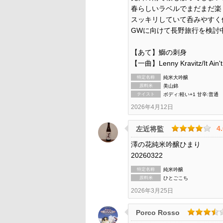
春らしいラベルでまだまだ楽
スッキリしていて呑みやすく
GWに向けて長野旅行を検討
【あて】鰤の刺身
【一曲】Lenny Kravitz/It Ain't O
特定名称
純米大吟醸
原料米
美山錦
テイスト
ボディ:軽い+1 甘辛:普通
2026年4月12日
4
左近将監
澤の花純米吟醸ひまり
20260322
特定名称
純米吟醸
原料米
ひとごこち
2026年3月25日
Porco Rosso