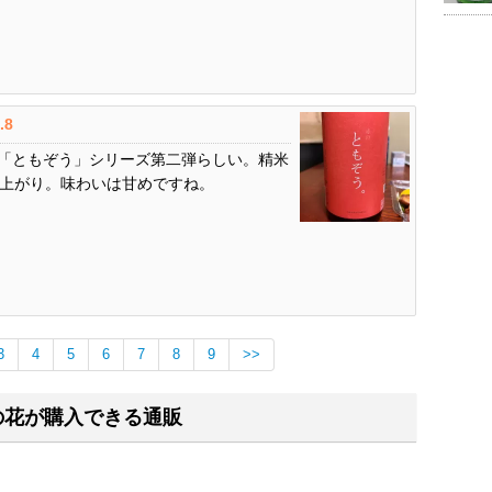
.8
「ともぞう」シリーズ第二弾らしい。精米
仕上がり。味わいは甘めですね。
3
4
5
6
7
8
9
>>
の花が購入できる通販