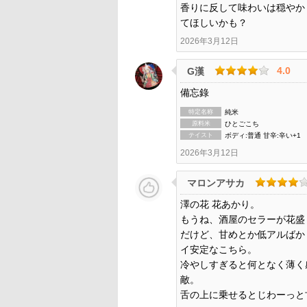
香りに反して味わいは穏やか
てほしいかも？
2026年3月12日
4.0
G漢
備忘錄
特定名称
純米
原料米
ひとごこち
テイスト
ボディ:普通 甘辛:辛い+1
2026年3月12日
マロンアサカ
澤の花 花あかり。
もうね、酒屋のセラーが花盛
だけど、甘めとか低アルばか
イ安定なこちら。
冷やしすぎると何となく薄く
敵。
舌の上に乗せるとじわーっと