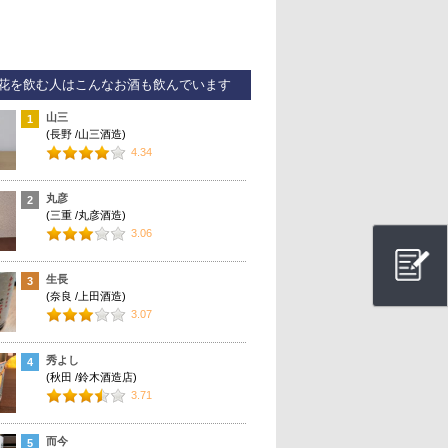
花を飲む人はこんなお酒も飲んでいます
山三
1
(長野 /山三酒造)
4.34
丸彦
2
(三重 /丸彦酒造)
3.06
生長
3
(奈良 /上田酒造)
3.07
秀よし
4
(秋田 /鈴木酒造店)
3.71
而今
5