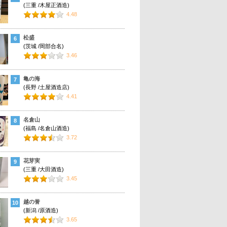
(三重 /木屋正酒造)
4.48
松盛
6
(茨城 /岡部合名)
3.46
亀の海
7
(長野 /土屋酒造店)
4.41
名倉山
8
(福島 /名倉山酒造)
3.72
花芽実
9
(三重 /大田酒造)
3.45
越の誉
10
(新潟 /原酒造)
3.65