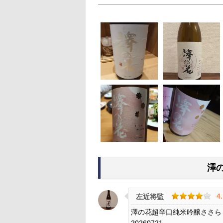
澤
4
左近将監
澤の花超辛口純米吟醸ささら
20260721