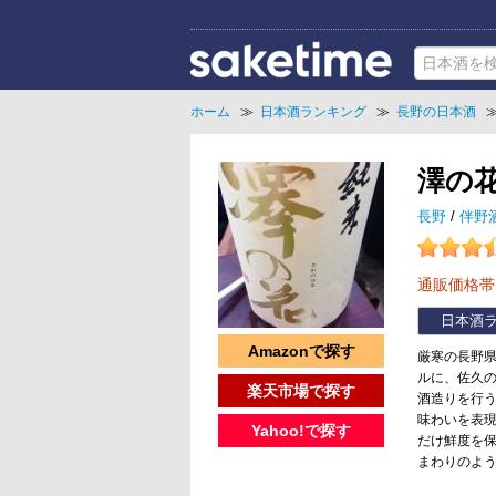
ホーム
≫
日本酒ランキング
≫
長野の日本酒
澤の
長野
/
伴野
通販価格
日本酒
Amazonで探す
厳寒の長野
ルに、佐久の
楽天市場で探す
酒造りを行
味わいを表
Yahoo!で探す
だけ鮮度を保
まわりのよ