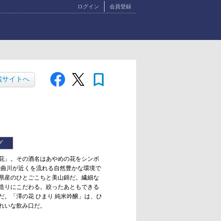
ログイン
会員登録
bookmark
蔵サイトへ
グ
花」。その酒名はあやめの花をシンボ
千曲川が近くを流れる自然豊かな環境で
県産のひとごこちと美山錦だ。繊細な
造りにこだわる。絞ったあともできる
。「澤の花 ひまり 純米吟醸」は、ひ
れいな飲み口だ。