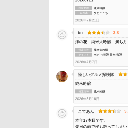
特定名称
純米吟醸
原料米
ひとごこち
2026年7月21日
3.8
ku
澤の花 純米大吟醸 満ち月
特定名称
純米大吟醸
テイスト
ボディ:普通 甘辛:普通
2026年7月7日
怪しいグルメ探検隊
純米吟醸
特定名称
純米吟醸
2026年5月18日
3
こてあん
本年17本目です。
先日の雨で桜も散ってしまい