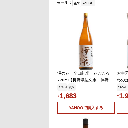
モール：
YAHOO
全て
澤の花 辛口純米 花ごころ
お中元
720ml【長野県佐久市 伴野酒
わのは
造】
さら 7
720ml
純米
720ml
日本
1,683
1,
¥
¥
YAHOOで購入する