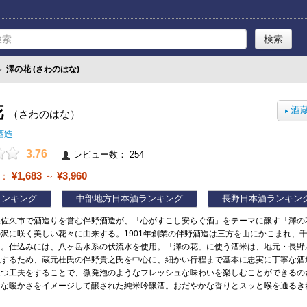
≫
澤の花 (さわのはな)
花
酒
（さわのはな）
▶
酒造
3.76
レビュー数： 254
¥1,683
¥3,960
帯：
～
ランキング
中部地方日本酒ランキング
長野日本酒ランキン
県佐久市で酒造りを営む伴野酒造が、「心がすこし安らぐ酒」をテーマに醸す「澤の
沢に咲く美しい花々に由来する。1901年創業の伴野酒造は三方を山にかこまれ、
う。仕込みには、八ヶ岳水系の伏流水を使用。「澤の花」に使う酒米は、地元・長野
現するため、蔵元杜氏の伴野貴之氏を中心に、細かい行程まで基本に忠実に丁寧な酒
つ工夫をすることで、微発泡のようなフレッシュな味わいを楽しむことができるのだ
うな暖かさをイメージして醸された純米吟醸酒。おだやかな香りとスッと喉を通るき