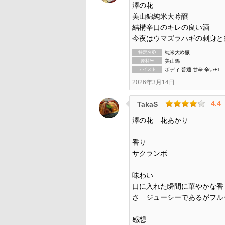
澤の花
美山錦純米大吟醸
結構辛口のキレの良い酒
今夜はウマズラハギの刺身と
特定名称
純米大吟醸
原料米
美山錦
テイスト
ボディ:普通 甘辛:辛い+1
2026年3月14日
4.4
TakaS
澤の花 花あかり
香り
サクランボ
味わい
口に入れた瞬間に華やかな香
さ ジューシーであるがフ
感想