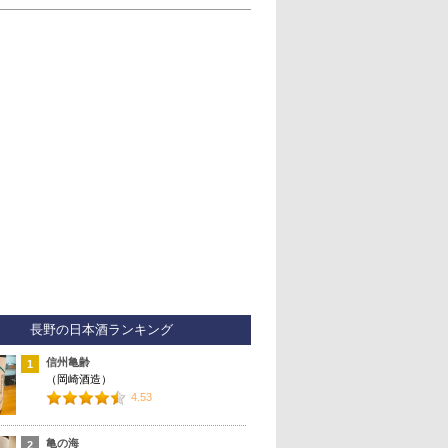
長野の日本酒ランキング
信州亀齢
1
（岡崎酒造）
4.53
亀の海
2