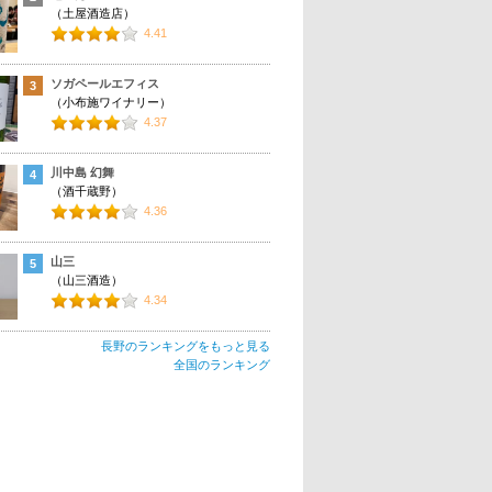
（土屋酒造店）
4.41
ソガペールエフィス
3
（小布施ワイナリー）
4.37
川中島 幻舞
4
（酒千蔵野）
4.36
山三
5
（山三酒造）
4.34
長野のランキングをもっと見る
全国のランキング