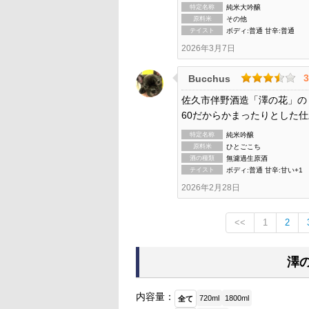
特定名称
純米大吟醸
原料米
その他
テイスト
ボディ:普通 甘辛:普通
2026年3月7日
3
Bucchus
佐久市伴野酒造「澤の花」の
60だからかまったりとした
特定名称
純米吟醸
原料米
ひとごこち
酒の種類
無濾過生原酒
テイスト
ボディ:普通 甘辛:甘い+1
2026年2月28日
<<
1
2
澤
内容量：
720ml
1800ml
全て