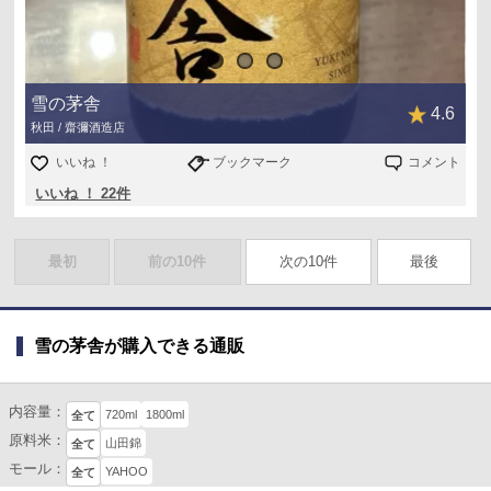
雪の茅舎
4.6
秋田 / 齋彌酒造店
いいね ！
ブックマーク
コメント
いいね ！ 22件
最初
前の10件
次の10件
最後
雪の茅舎が購入できる通販
内容量：
720ml
1800ml
全て
原料米：
山田錦
全て
モール：
YAHOO
全て