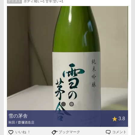
テイスト
ボディ:軽い+1 甘辛:甘い+1
生意気言ってごめんなさい。
雪の茅舎
3.8
秋田 / 齋彌酒造店
いいね ！
ブックマーク
コメント