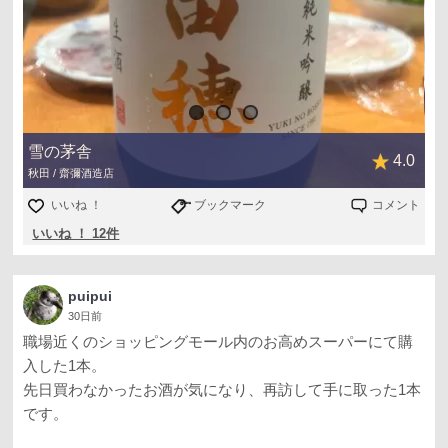
雪の茅舎
4.0
秋田 / 齋彌酒造店
いいね ！
ブックマーク
コメント
いいね ！ 12件
puipui
30日前
職場近くのショッピングモール内のお高めスーパーにて購
入した1本。
先日買わなかったお酒が気になり、再訪して手に取った1本
です。