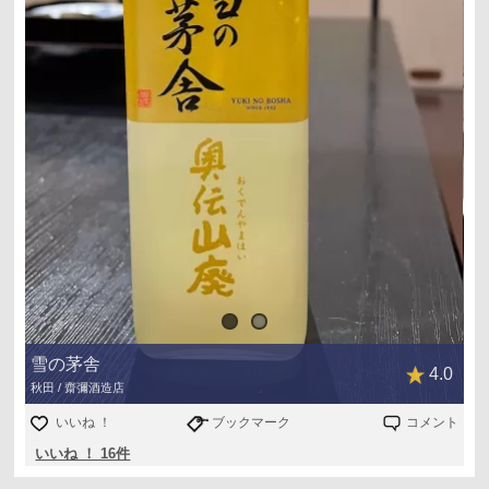
雪の茅舎
4.0
秋田 / 齋彌酒造店
いいね ！
ブックマーク
コメント
いいね ！ 16件