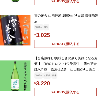
YAHOOで購入する
雪の茅舎 山廃純米 1800ml 秋田県 齋彌酒造
店
1800ml
純米
3,025
¥
YAHOOで購入する
【当店激押し!美味しさの余り笑顔になるお
酒!】【IWCトロフィ1位受賞!】 雪の茅舎
純米吟醸 原酒仕込み 山田錦&秋田酒こま
ち 精米歩合55% 1800ml(1)
1800ml
山田錦
純米
3,220
¥
YAHOOで購入する