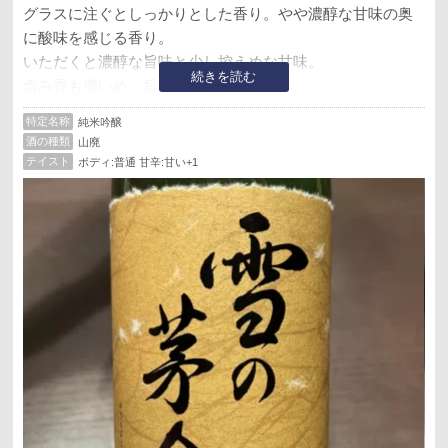
グラスに注ぐとしっかりとした香り。やや濃醇な甘味の奥
に酸味を感じる香り。
いただくと濃醇な旨味と少し控えめな甘味。
続きを読む
含み香も濃いめ。旨味とほんのり酸味。
後口は旨味とほんのり心地よい苦味。
特定名称
純米吟醸
酒の種類
山廃
先日の山田穂と比べるとやや複雑味のある味わい。
テイスト
ボディ:普通 甘辛:甘い+1
甘旨な山田穂とやや甘旨&落ち着いた苦酸味。
どちらも好みの味わいですが、僅差で山廃の方かな。
気になって再訪して買ったお酒は大満足な1本となりまし
た。