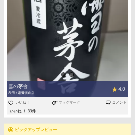
雪の茅舎
4.0
秋田 / 齋彌酒造店
いいね ！
ブックマーク
コメント
いいね ！ 33件
recommend
ピックアップレビュー