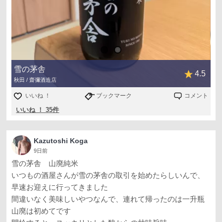
素晴らしい日本酒に出会えた夏の日の夜🎆
雪の茅舎
4.5
秋田 / 齋彌酒造店
いいね ！
ブックマーク
コメント
いいね ！ 35件
Kazutoshi Koga
9日前
雪の茅舎 山廃純米
いつもの酒屋さんが雪の茅舎の取引を始めたらしいんで、
早速お迎えに行ってきました
間違いなく美味しいやつなんで、連れて帰ったのは一升瓶
山廃は初めてです