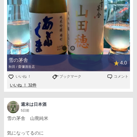
雪の茅舎
4.0
秋田 / 齋彌酒造店
いいね ！
ブックマーク
コメント
いいね ！ 32件
週末は日本酒
5日前
雪の茅舎 山廃純米
気になってるのに