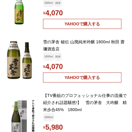
1800ml
純米
4,070
¥
YAHOOで購入する
雪の茅舎 秘伝 山廃純米吟醸 1800ml 秋田 齋
彌酒造店
1800ml
純米
4,070
¥
YAHOOで購入する
【TV番組のプロフェッショナル仕事の流儀で
紹介され話題騒然!】 雪の茅舎 大吟醸 精
米歩合45% 1800ml
1800ml
5,980
¥