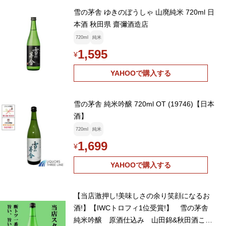
雪の茅舎 ゆきのぼうしゃ 山廃純米 720ml 日
本酒 秋田県 齋彌酒造店
720ml
純米
1,595
¥
YAHOOで購入する
雪の茅舎 純米吟醸 720ml OT (19746)【日本
酒】
720ml
純米
1,699
¥
YAHOOで購入する
【当店激押し!美味しさの余り笑顔になるお
酒!】【IWCトロフィ1位受賞!】 雪の茅舎
純米吟醸 原酒仕込み 山田錦&秋田酒こま