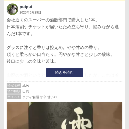
puipui
2023年6月29日
会社近くのスーパーの酒販部門で購入した1本。
日本酒割引チケットが届いたため立ち寄り、悩みながら選
んだ1本です。
グラスに注ぐと香りは控えめ。やや甘めの香り。
頂くと柔らかい口当たり。円やかな甘さと少しの酸味。
後口に少しの辛味と苦味。
続きを読む
山廃のお酒というと燗向きのイメージでしたが、これは冷
やしても美味しく頂けました。割引チケットのおかげもあ
特定名称
純米
りますがこのお値段でこの品質はお値打ちに感じます♪
酒の種類
山廃
テイスト
ボディ:普通 甘辛:甘い+1