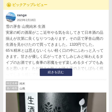
は、国の有形文化財にも指定されている。香り高い吟醸酒が人気だが山廃仕込
recommend
ピックアップレビュー
の製品も多く、洗練された旨味のきいた味わいもこの蔵の得意とするところで
ある。酒蔵は緩やかな傾斜地に立つ窯元のような構造になっているところか
ら、‟登り蔵”という異名をもつ。正面に建つ洋館風の事務所は、国の有形文化財
range
にも指定されている。
（松崎晴雄）
2023年2月18日
雪の茅舎 山廃純米 生酒
実家の町の酒屋がここ近年やる気を出してきて日本酒の品
揃えが次第に良くなりつつあります。その店で茅舎山廃の
生酒を見かけたので買ってきました。1320円でした。
65％精米とは思えないくらい軽く口の中にふわっと入って
きます。甘さが優しく広がってきてしみじみと味わえるタ
イプのお酒ですし食事の邪魔をせず楽しめるタイプでもあ
ると思います。ただ甘さが飲んだ後も舌の上でしばらく残
続きを読む
ってしまう感じですね。
半月ほど開けて飲んだら甘さが抑えられて程よくすっきり
特定名称
純米
とした感じになりました。半月とまではいかなくても開け
酒の種類
山廃
て数日寝かした方が飲みやすいと思います。