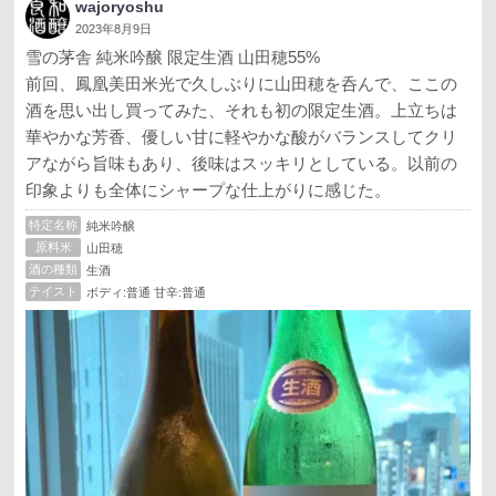
wajoryoshu
2023年8月9日
雪の茅舎 純米吟醸 限定生酒 山田穂55%
前回、鳳凰美田米光で久しぶりに山田穂を呑んで、ここの
酒を思い出し買ってみた、それも初の限定生酒。上立ちは
華やかな芳香、優しい甘に軽やかな酸がバランスしてクリ
アながら旨味もあり、後味はスッキリとしている。以前の
印象よりも全体にシャープな仕上がりに感じた。
特定名称
純米吟醸
原料米
山田穂
酒の種類
生酒
テイスト
ボディ:普通 甘辛:普通