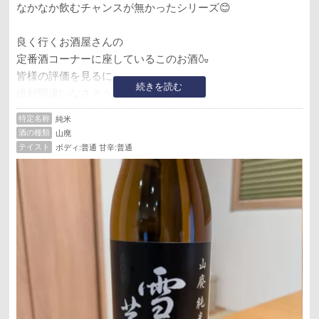
なかなか飲むチャンスが無かったシリーズ😊
良く行くお酒屋さんの
定番酒コーナーに座しているこのお酒🍶
皆様の評価を見るに
続きを読む
絶対間違いなさそう‼️っと思いつつ
キャッチーな季節酒を優先しちゃってました😝
特定名称
純米
酒の種類
山廃
ついに意を決してお迎え🍶
テイスト
ボディ:普通 甘辛:普通
うん、やっぱり間違いなし👍
控えめな甘味、しっかりした旨味からの…
山廃由来の複雑味😆
いや〜…美味いっ‼️
これこれ！これが欲しかったのよ✨
我が家の好みの、どストライク⚾️
秘伝山廃や山廃以外の銘柄とも
飲み比べてみたくなる