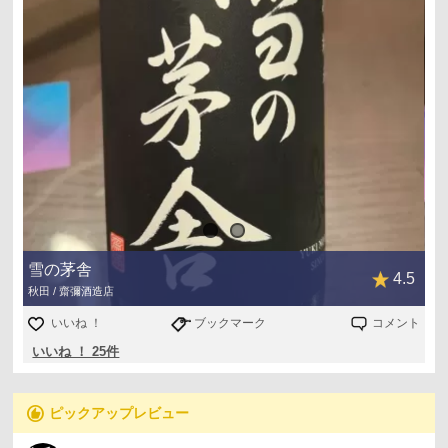
雪の茅舎
4.5
秋田 / 齋彌酒造店
いいね ！
ブックマーク
コメント
いいね ！ 25件
recommend
ピックアップレビュー