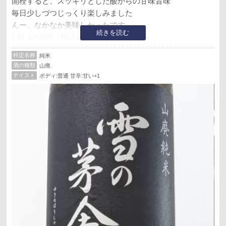
開栓すると、スッキリとした酸からの甘味旨味
毎日少しづつじっくり楽しみました
んー、なかなか美味しかったです
続きを読む
1.8L 3,025円（税込）
精米歩合65%、アルコール分16度
特定名称
純米
いつものＫ酒店にて
酒の種類
山廃
テイスト
ボディ:普通 甘辛:甘い+1