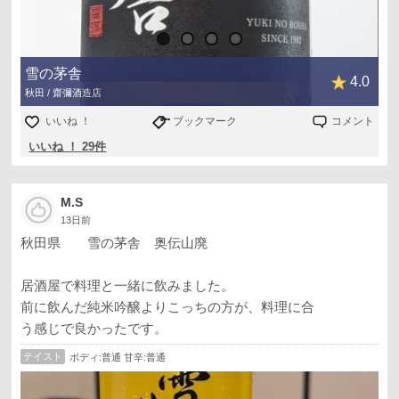
雪の茅舎
4.0
秋田 / 齋彌酒造店
いいね ！
ブックマーク
コメント
いいね ！ 29件
M.S
13日前
秋田県 雪の茅舎 奥伝山廃
居酒屋で料理と一緒に飲みました。
前に飲んだ純米吟醸よりこっちの方が、料理に合
う感じで良かったです。
テイスト
ボディ:普通 甘辛:普通