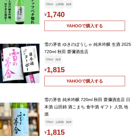
ち 精米歩合55% 720ml
720ml
山田錦
純米
1,740
¥
YAHOOで購入する
雪の茅舎 ゆきのぼうしゃ 純米吟醸 生酒 2025
720ml 秋田 齋彌酒造店
720ml
純米
1,815
¥
YAHOOで購入する
雪の茅舎 純米吟醸 720ml 秋田 齋彌酒造店 日
本酒 山田錦 酒こまち 食中酒 ギフト 人気 地
酒
720ml
山田錦
純米
1,815
¥