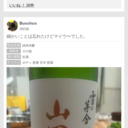
いいね ！ 20件
Bucchus
28日前
細かいことは忘れたけどマイウ〜でした。
特定名称
純米吟醸
原料米
その他
酒の種類
生酒
テイスト
ボディ:普通 甘辛:普通