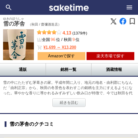
bookmark
ゆきのぼうしゃ
雪の茅舎
（秋田 /
齋彌酒造店）
4.13
(1379件)
96
9
全国
位
/
秋田
位
shopping_cart
¥1,699 ～ ¥13,200
Amazonで探す
楽天市場で探す
通販
銘柄一覧
酒蔵情報
雪の中にたたずむ茅葺きの家。平成年間に入り、地元の地名・由利郡にちなん
だ「由利正宗」から、秋田の冬景色を表わすこの銘柄を主力にすえるようにな
った。華やかな香りに導かれるみずみずしい飲み口が特徴で、今では秋田を代
表する銘酒の１つになっている。「雪の茅舎」を知らしめた立役者が、県内・
続きを読む
旧山内村を出身地とする集団、山内杜氏の高橋藤一氏である。吟醸造りの技術
に優れ、‟醪に櫂を入れない、濾過をしない、加水をしない”、山内にひっかけた
独自の‟三ない”の酒造理論を展開。NHKのテレビ番組「プロフェッショナル」
にも登場し、この銘柄がブレイクする大きなきっかけを作った。香り高い吟醸
雪の茅舎のクチコミ
酒が人気だが山廃仕込の製品も多く、洗練された旨味のきいた味わいもこの蔵
の得意とするところである。酒蔵は緩やかな傾斜地に立つ窯元のような構造に
なっているところから、‟登り蔵”という異名をもつ。正面に建つ洋館風の事務所