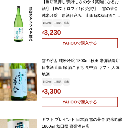
【当店激押し!美味しさの余り笑顔になるお
酒!】【IWCトロフィ1位受賞!】 雪の茅舎
純米吟醸 原酒仕込み 山田錦&秋田酒こま
ち 精米歩合55% 1800ml(1)
1800ml
山田錦
純米
3,230
¥
YAHOOで購入する
雪の茅舎 純米吟醸 1800ml 秋田 齋彌酒造店
日本酒 山田錦 酒こまち 食中酒 ギフト 人気
地酒
1800ml
山田錦
純米
3,300
¥
YAHOOで購入する
ギフト プレゼント 日本酒 雪の茅舎 純米吟醸
1800ml 秋田県 齋彌酒造店