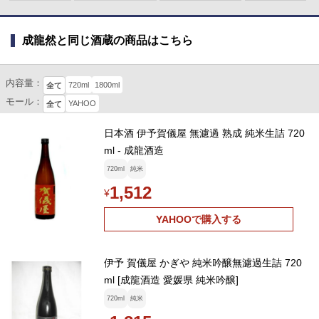
成龍然と同じ酒蔵の商品はこちら
内容量：
720ml
1800ml
全て
モール：
YAHOO
全て
日本酒 伊予賀儀屋 無濾過 熟成 純米生詰 720
ml - 成龍酒造
720ml
純米
1,512
¥
YAHOOで購入する
伊予 賀儀屋 かぎや 純米吟醸無濾過生詰 720
ml [成龍酒造 愛媛県 純米吟醸]
720ml
純米