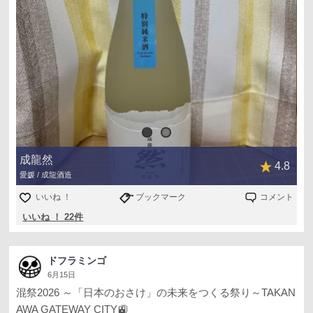
成龍然
4.8
愛媛 / 成龍酒造
いいね ！
ブックマーク
コメント
いいね ！ 22件
ドフラミンゴ
6月15日
混祭2026 ～「日本のおさけ」の未来をつくる祭り～TAKAN
AWA GATEWAY CITY🚉