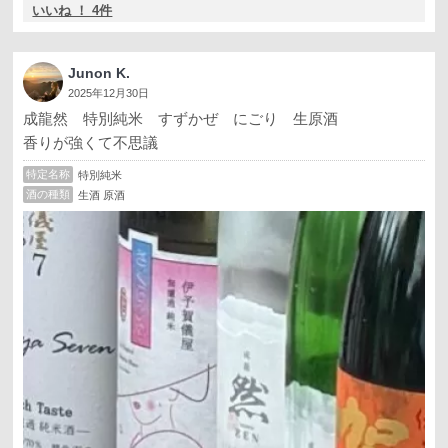
いいね ！ 4件
Junon K.
2025年12月30日
成龍然 特別純米 すずかぜ にごり 生原酒
香りが強くて不思議
特定名称
特別純米
酒の種類
生酒 原酒