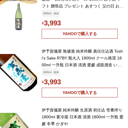
フト 贈答品 プレゼント あすつく 父の日 お中
元
1800ml
純米
3,993
¥
YAHOOで購入する
伊予賀儀屋 無濾過 純米吟醸 責任仕込酒 Tosh
i's Sake R7BY 瓶火入 1800ml クール推奨 18
00ml 一升瓶 日本酒 清酒 愛媛 成龍酒造 いよ
かぎや
1800ml
純米
3,993
¥
YAHOOで購入する
伊予賀儀屋 純米吟醸 生原酒 初仕込 壱番搾り
1800ml 要冷蔵 日本酒 清酒 1800ml 一升瓶 愛
媛 冬季 かぎや