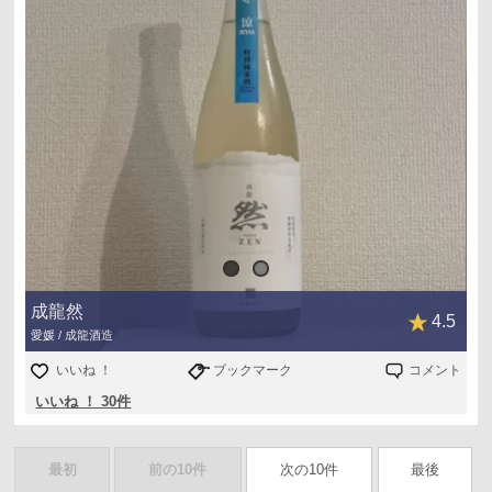
にごりの生原酒らしさ溢れるミルキーなコク。
濃いです。
穏やかで奥行きのある味わいがたまりません。
「すずかぜ 涼」という程爽やかかと言われると、まった
りしていて一般的な夏酒っぽさは感じないですが、裏のラ
ベルには「晩夏に吹く涼風をイメージした」と書いてある
ので、そう言われると晩夏のセンチメンタルな感じはある
のかな？と思います。
成龍然
夏はまだこれからですけどね。
4.5
愛媛 / 成龍酒造
使用米：愛媛県西条産松山三井
いいね ！
ブックマーク
コメント
精米歩合：60%
いいね ！ 30件
最初
前の10件
次の10件
最後