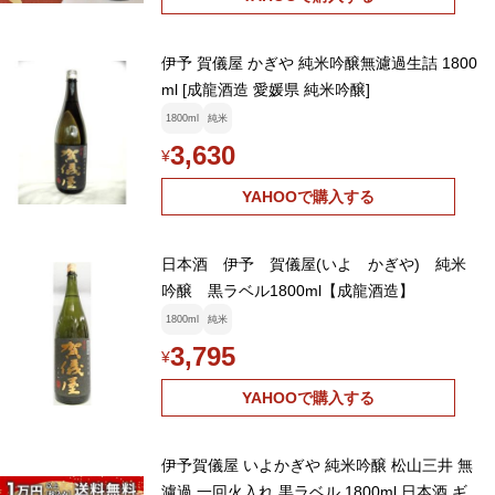
伊予 賀儀屋 かぎや 純米吟醸無濾過生詰 1800
ml [成龍酒造 愛媛県 純米吟醸]
1800ml
純米
3,630
¥
YAHOOで購入する
日本酒 伊予 賀儀屋(いよ かぎや) 純米
吟醸 黒ラベル1800ml【成龍酒造】
1800ml
純米
3,795
¥
YAHOOで購入する
伊予賀儀屋 いよかぎや 純米吟醸 松山三井 無
濾過 一回火入れ 黒ラベル 1800ml 日本酒 ギ