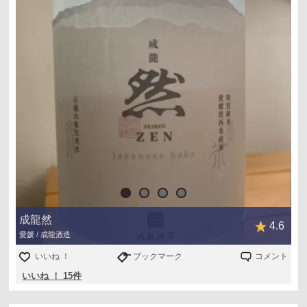
アテは豚肉と茄子の炒め物。うまいうまい😋😋
成龍然
4.6
愛媛 / 成龍酒造
いいね ！
ブックマーク
コメント
いいね ！ 15件