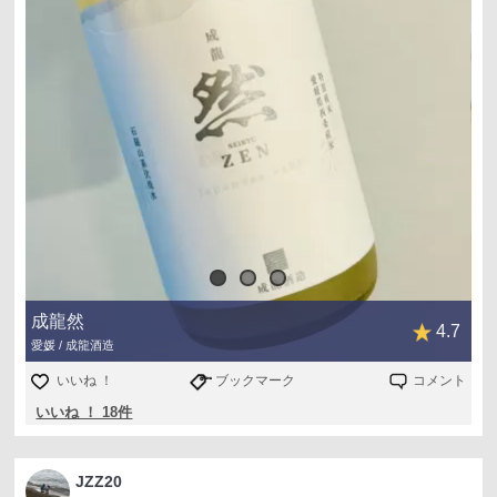
成龍然
4.7
愛媛 / 成龍酒造
いいね ！
ブックマーク
コメント
いいね ！ 18件
JZZ20