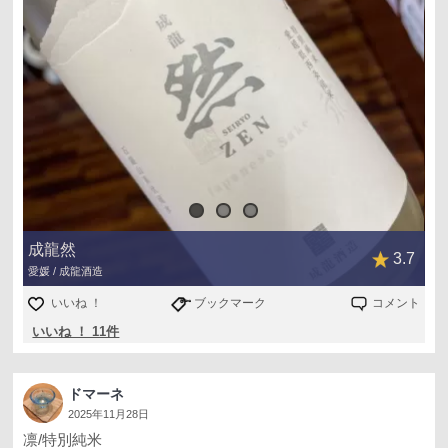
成龍然
3.7
愛媛 / 成龍酒造
いいね ！
ブックマーク
コメント
いいね ！ 11件
ドマーネ
2025年11月28日
凛/特別純米