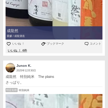
成龍然
愛媛 / 成龍酒造
いいね ！
ブックマーク
コメント
いいね ！ 4件
Junon K.
2025年12月30日
成龍然 特別純米 The plains
さっぱり。
特定名称
特別純米