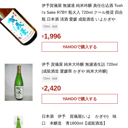
伊予賀儀屋 無濾過 純米吟醸 責任仕込酒 Tosh
i's Sake R7BY 瓶火入 720ml クール推奨 四合
瓶 日本酒 清酒 愛媛 成龍酒造 いよかぎや
720ml
純米
1,996
¥
YAHOOで購入する
伊予 賀儀屋 純米大吟醸 無濾過生詰 720ml
[成龍酒造 愛媛県 かぎや 純米大吟醸]
720ml
純米
2,420
¥
YAHOOで購入する
日本酒 伊予 賀儀屋(いよ かぎや) 味
口 本醸造 青1800ml【成龍酒造】