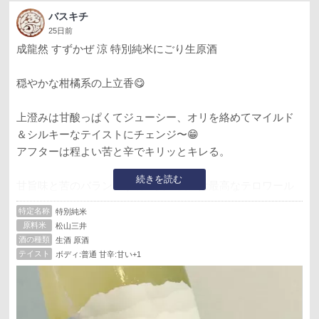
バスキチ
25日前
成龍然 すずかぜ 涼 特別純米にごり生原酒
穏やかな柑橘系の上立香😋
上澄みは甘酸っぱくてジューシー、オリを絡めてマイルド
＆シルキーなテイストにチェンジ〜😁
アフターは程よい苦と辛でキリッとキレる。
続きを読む
甘旨味と苦のバランスが暑い夏の夜には最高なテロワール
純米〜🤣
特定名称
特別純米
原料米
松山三井
酒の種類
生酒 原酒
テイスト
ボディ:普通 甘辛:甘い+1