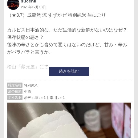
succhii
2025年12月10日
（★3.7）成龍然 涼 すずかぜ 特別純米 生にごり
カルピス日本酒的な。ただ生酒的な新鮮がないのはなぜ？
保存状態の悪さ？
後味の辛さとかも含めて悪くはないのだけど、甘み・辛み
がバラバラと言うか。
松山「蔵元屋」にて。
続きを読む
■蔵元：成龍酒造（愛媛県）
特定名称
特別純米
■タイプ：特別純米 生
酒の種類
生酒
■原材料：米、米麹
テイスト
ボディ:重い+1 甘辛:甘い+1
■甘辛濃淡：日本酒度 -4
■酸度 ----
■精米歩合：60％（愛媛県西条産松山三井）
■アルコール：15.5度