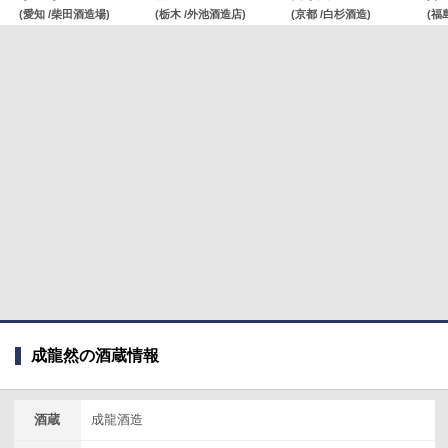
(愛知 /柴田酒造場)
(栃木 /外池酒造店)
(京都 /白杉酒造)
(福
成龍然の酒蔵情報
酒蔵
成龍酒造