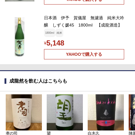
日本酒 伊予 賀儀屋 無濾過 純米大吟
醸 しずく媛45 1800ml 【成龍酒造】
1800ml
純米
5,148
¥
YAHOOで購入する
成龍然を飲む人はこちらも
孝の司
望
白木久
陣