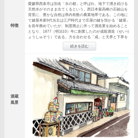
愛媛県西条市は別名「水の都」と呼ばれ、地下で湧き続ける
天然水がそのまま出てくるという。西日本最高峰の石鎚山を
背景に、豊かな自然は県内有数の農業地帯である。この地に
て鍵屋本家9代当主は江戸時代まで庄屋の鍵を預かる「鍵屋」
特徴
を長年務めていたが、制度廃止に伴って酒造業を始めること
となり、1877（明治10）年に創業したのが成龍酒造（せいり
ょうしゅぞう）である。力を合わせる「成」と天界と下界を
行き来する高尚な「龍」を用いて、職人が力を合わせ全ての
続きを読む
人々に幸せをお届けできる蔵元になりたいと名付けた蔵のモ
ットーは”酒は料理の脇役であれ”、郷土料理をはじめ様々な食
事を引き立てる酒造りと、もう一つ、”酒は夢と心で造るも
の”。造りの工程には手作業を多く取り入れている。銘柄は大
きく分けて3種類あり、代表銘柄であり食事との相性を考えて
造られる「伊予賀儀屋」、創業から親しまれ地域限定の「御
代栄」、新ブランドであり原料を西条市産にこだわった「成
龍然」である。年に数回の蔵開きは20年以上続けられてお
り、地域の行事としても親しまれている。
酒蔵
風景