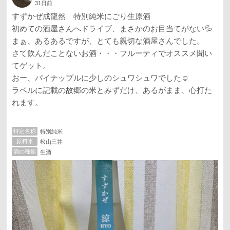
31日前
すずかぜ成龍然 特別純米にごり生原酒
初めての酒屋さんへドライブ、まさかのお目当てがない💦
まぁ、あるあるですが、とても親切な酒屋さんでした。
さて飲んだことないお酒・・・フルーティでオススメ聞い
てゲット。
おー、パイナップルに少しのシュワシュワでした☺️
ラベルに記載の故郷の米とみずだけ、あるがまま、心打た
れます。
特定名称
特別純米
原料米
松山三井
酒の種類
生酒