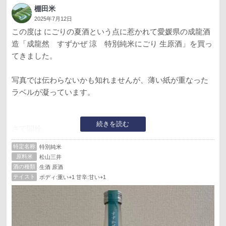
棚田米
2025年7月12日
この度は にごりの夏酒という点に惹かれて愛媛県の成龍酒
造「成龍然 すずかぜ 涼 特別純米にごり 生原酒」を買っ
てきました。
写真では伝わらないかも知れませんが、薄い紙が重なった
ラベルが凝っています。
続きを読む
さて開栓。
特定名称
特別純米
注いで香りを嗅ぐと、ヨーグルト。そして熟したメロン、
原料米
松山三井
と言った感じで期待が高まります。
酒の種類
生酒 原酒
テイスト
ボディ:重い+1 甘辛:甘い+1
口に含むと、、
おぉ〜、トロッとした口あたりから、甘酒的なしっかりし
た甘旨みがあります。