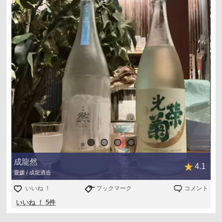
成龍然
4.1
愛媛 / 成龍酒造
いいね ！
ブックマーク
コメント
いいね ！ 5件