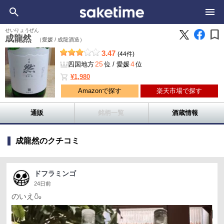
bookmark
せいりょうぜん
成龍然
（愛媛 /
成龍酒造）
3.47
(44件)
25
4
四国地方
位
/
愛媛
位
shopping_cart
¥1,980
Amazonで探す
楽天市場で探す
通販
銘柄一覧
酒蔵情報
成龍然のクチコミ
ドフラミンゴ
24日前
のいえ🍶