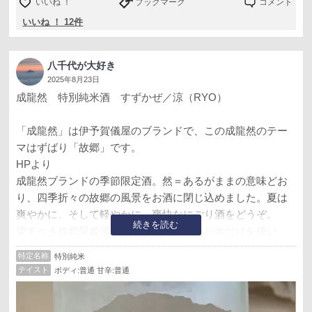
いいね ！
ブックマーク
コメント
いいね ！ 12件
八千代が大好き
2025年8月23日
成龍然 特別純米酒 すずかぜ／涼（RYO）
「成龍然」は伊予賀儀屋のブランドで、この成龍然のテー
マはずばり「故郷」です。
HPより
成龍然ブランドの季節限定酒。然＝あるがままの意味どお
り、四季折々の故郷の風景をお酒に閉じ込めました。夏は
爽やかに、そして軽やかに。爽快なにごり酒をどうぞ。
続きを読む
愛すべき故郷愛媛県西条市で収穫されたお米だけを使い、
蔵から見える四国山地から頂く仕込水で丁寧に仕上げたお
特定名称
特別純米
酒を通じて、この町の文化や風土を自然体で感じ取って頂
テイスト
ボディ:普通 甘辛:普通
きたいと願い生まれた新ブランド「成龍然- SEIRYO ZEN
-」。