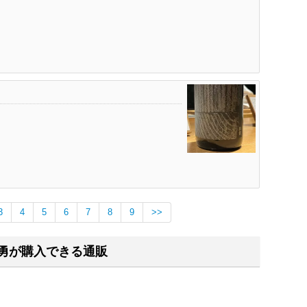
3
4
5
6
7
8
9
>>
勇が購入できる通販