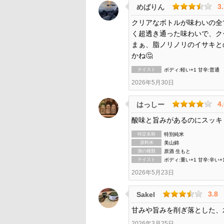
3
めばりん
クリアなボトルが味わいの全
く超透き通った味わいで、ク
まぁ、脂ノリノリのイサキと
かね🤔
テイスト
ボディ:軽い+1 甘辛:普通
2026年5月30日
4
はっしー
酸味と旨みがあるのにスッキ
特定名称
特別純米
原料米
美山錦
酒の種類
原酒 生もと
テイスト
ボディ:重い+1 甘辛:辛い+
2026年5月23日
3.8
Sakel
甘みや旨みを削ぎ落とした、
2026年3月25日