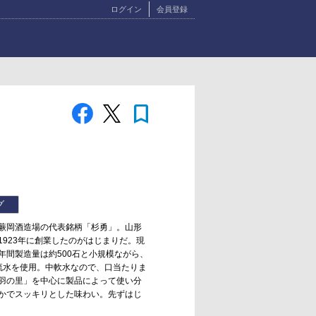
ログイン
会員登録
bookmark
グ
蕨岡酒造場の代表銘柄「杉勇」。山形
923年に創業したのがはじまりだ。現
間製造量は約500石と小規模ながら、
流水を使用。中軟水なので、口当たりま
羽の里」を中心に製品によって使い分
かでスッキリとした味わい。先ずはじ