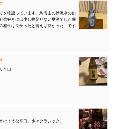
.7
てを物語っています。鳥海山の伏流水の如
セ強好きには少し物足りない夏酒でした😅
の相性は良かったと言えば良かった…です
.0
リ辛口
1
水のような辛口。少々クラシック。