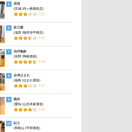
虎哉
5
(宮城 /内ヶ崎酒造店)
3.03
萩乃露
6
(滋賀 /福井弥平商店)
3.80
信州亀齢
7
(長野 /岡崎酒造)
4.53
会津ほまれ
8
(福島 /ほまれ酒造)
3.41
義侠
9
(愛知 /山忠本家酒造)
4.05
紀土
10
(和歌山 /平和酒造)