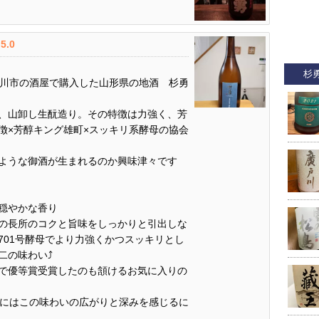
5.0
杉
旭川市の酒屋で購入した山形県の地酒 杉勇
、山卸し生酛造り。その特徴は力強く、芳
徴×芳醇キング雄町×スッキリ系酵母の協会
ような御酒が生まれるのか興味津々です
穏やかな香り
の長所のコクと旨味をしっかりと引出しな
701号酵母でより力強くかつスッキリとし
の味わい⤴️
で優等賞受賞したのも頷けるお気に入りの
娘にはこの味わいの広がりと深みを感じるに