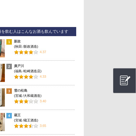
勇を飲む人はこんなお酒も飲んでいます
新政
1
(秋田 /新政酒造)
4.37
廣戸川
2
(福島 /松崎酒造店)
4.33
雪の松島
3
(宮城 /大和蔵酒造)
3.40
蔵王
4
(宮城 /蔵王酒造)
3.65