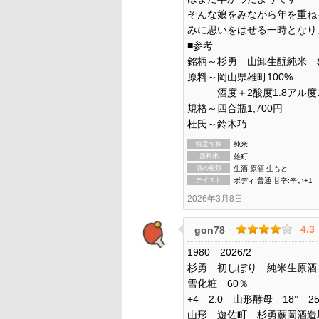
そんな娘をみながら年を重ね
みに思いをはせる一時となり
■参考
銘柄～杉勇 山卸生酛純米 
原料～岡山県雄町100%
酒度＋2酸度1.8アル度1
規格～四合瓶1,700円
杜氏～鈴木巧
特定名称
純米
原料米
雄町
酒の種類
生酒 原酒 生もと
テイスト
ボディ:普通 甘辛:辛い+1
2026年3月8日
4.3
gon78
1980 2026/2
杉勇 初しぼり 純米生原酒
雪化粧 60％
+4 2.0 山形酵母 18° 25
山形 遊佐町 杉勇蕨岡酒造