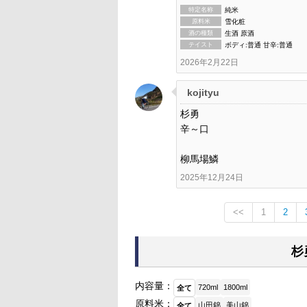
特定名称
純米
原料米
雪化粧
酒の種類
生酒 原酒
テイスト
ボディ:普通 甘辛:普通
2026年2月22日
kojityu
杉勇
辛～口
柳馬場鱗
2025年12月24日
<<
1
2
杉
内容量：
720ml
1800ml
全て
原料米：
山田錦
美山錦
全て