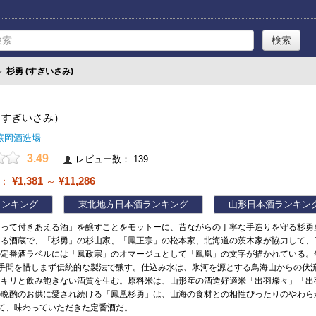
≫
杉勇 (すぎいさみ)
（すぎいさみ）
蕨岡酒造場
3.49
レビュー数： 139
¥1,381
¥11,286
帯：
～
ランキング
東北地方日本酒ランキング
山形日本酒ランキン
たって付きあえる酒」を醸すことをモットーに、昔ながらの丁寧な手造りを守る杉勇
る酒蔵で、「杉勇」の杉山家、「鳳正宗」の松本家、北海道の茨木家が協力して、1
定番酒ラベルには「鳳政宗」のオマージュとして「鳳凰」の文字が描かれている。年
で手間を惜しまず伝統的な製法で醸す。仕込み水は、氷河を源とする鳥海山からの伏
ッキリと飲み飽きない酒質を生む。原料米は、山形産の酒造好適米「出羽燦々」「出
の晩酌のお供に愛され続ける「鳳凰杉勇」は、山海の食材との相性ぴったりのやわら
て、味わっていただきた定番酒だ。