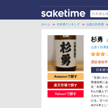
ホーム
≫
日本酒ランキング
≫
山形の日本酒
杉勇
山形
/
杉勇
通販価格
日本酒
Amazonで探す
「生涯にわ
県遊佐町にあ
楽天市場で探す
在「杉勇」の
9人の蔵人
Yahoo!で探す
ろやかでス
ける。日々
めの1本とし