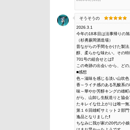
そうそうの
2026.3.1
今年の18本目は法事帰りの
（杉勇蕨岡酒造場）
昔ながらの手間をかけた製法
醇、柔らかな味わい。その特
701号の組合せとは⁉️
この奇跡の出会いから、どの
■感想
色～滋味を感じる淡い山吹色
香～ライチ感のある乳酸系の
味～華やか芳醇キングの雄町
がら、山卸し生酛造りと協会
たキレイな仕上がりは唯一無二
第１６回雄町サミット２部門
逸品となりました❗
ちなみに我が家の20代の小
はまだ早かったようです