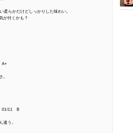
ない柔らかだけどしっかりした味わい。
気が付くかも？
 A+
さ。
01/11 B
ん違う。