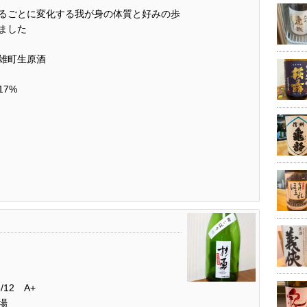
るごとに変化する我が身の体質と好みの歩
ました
雄町生原酒
7%
/12 A+
場