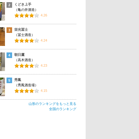
くどき上手
2
（亀の井酒造）
4.26
栄光冨士
3
（冨士酒造）
4.24
朝日鷹
4
（高木酒造）
4.23
秀鳳
5
（秀鳳酒造場）
4.15
山形のランキングをもっと見る
全国のランキング