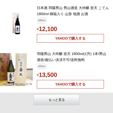
日本酒 羽陽男山 男山酒造 大吟醸 壺天 こてん
1800ml 桐箱入り 山形 地酒 お酒
1800ml
12,100
¥
YAHOOで購入する
羽陽男山 大吟醸 壺天 1800ml(1升) 1本/男山
酒造/後払い決済不可/送料無料
1800ml
13,500
¥
YAHOOで購入する
もっと見る