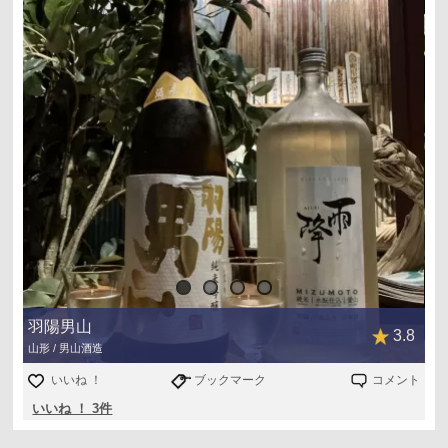
羽陽男山
3.8
山形 / 男山酒造
いいね ！
ブックマーク
コメント
いいね ！ 3件