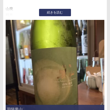
山廃
続きを読む
純米
出羽の里
精米歩合71%
アルコール15%
男山酒造
山形県 山形市
羽陽男山