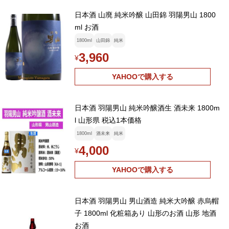
日本酒 山廃 純米吟醸 山田錦 羽陽男山 1800
ml お酒
1800ml
山田錦
純米
3,960
¥
YAHOOで購入する
日本酒 羽陽男山 純米吟醸酒生 酒未来 1800m
l 山形県 税込1本価格
1800ml
酒未来
純米
4,000
¥
YAHOOで購入する
日本酒 羽陽男山 男山酒造 純米大吟醸 赤烏帽
子 1800ml 化粧箱あり 山形のお酒 山形 地酒
お酒