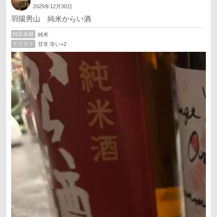
2025年12月30日
羽陽男山 純米からい酒
特定名称
純米
テイスト
甘辛:辛い+2