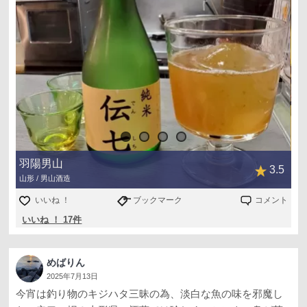
羽陽男山
3.5
山形 / 男山酒造
いいね ！
ブックマーク
コメント
いいね ！ 17件
めばりん
2025年7月13日
今宵は釣り物のキジハタ三昧の為、淡白な魚の味を邪魔し