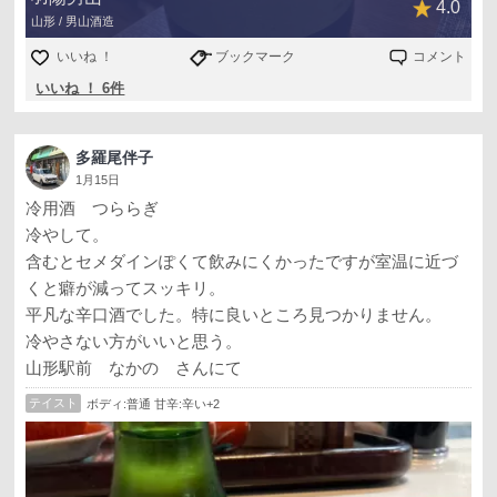
4.0
山形 / 男山酒造
いいね ！
ブックマーク
コメント
いいね ！ 6件
多羅尾伴子
1月15日
冷用酒 つららぎ
冷やして。
含むとセメダインぽくて飲みにくかったですが室温に近づ
くと癖が減ってスッキリ。
平凡な辛口酒でした。特に良いところ見つかりません。
冷やさない方がいいと思う。
山形駅前 なかの さんにて
テイスト
ボディ:普通 甘辛:辛い+2