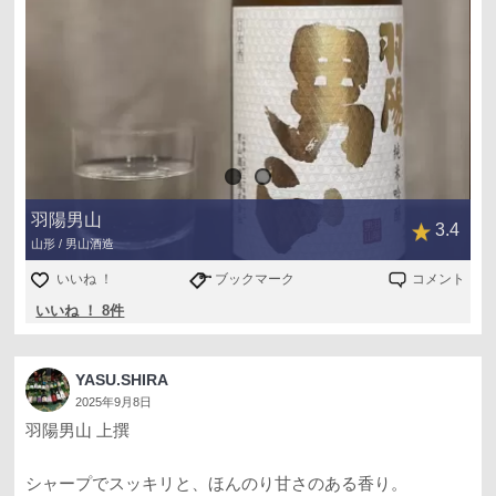
羽陽男山
3.4
山形 / 男山酒造
いいね ！
ブックマーク
コメント
いいね ！ 8件
YASU.SHIRA
2025年9月8日
羽陽男山 上撰
シャープでスッキリと、ほんのり甘さのある香り。