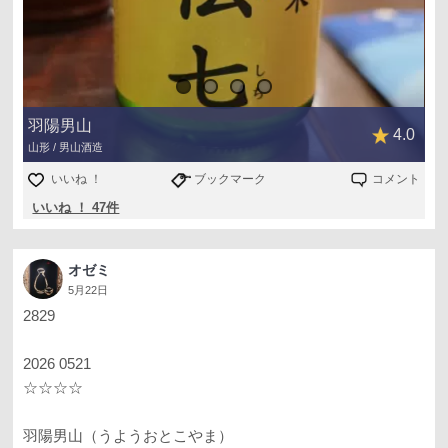
羽陽男山
4.0
山形 / 男山酒造
いいね ！
ブックマーク
コメント
いいね ！ 47件
オゼミ
5月22日
2829
2026 0521
☆☆☆☆
羽陽男山（うようおとこやま）