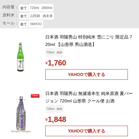
内容量：
720ml
1800ml
全て
原料米：
山田錦
酒未来
全て
モール：
YAHOO
全て
日本酒 羽陽男山 特別純米 雪にごり 限定品 7
20ml 【山形県 男山酒造】
720ml
純米
1,760
¥
YAHOOで購入する
日本酒 羽陽男山 無濾過本生 純米原酒 夏バー
ジョン 720ml 山形県 クール便 お酒
720ml
純米
1,848
¥
YAHOOで購入する