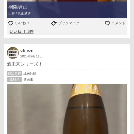
羽陽男山
山形 / 男山酒造
いいね ！
ブックマーク
コメント
いいね ！ 3件
chirori
2025年9月11日
酒未来シリーズ！
特定名称
純米吟醸
原料米
酒未来