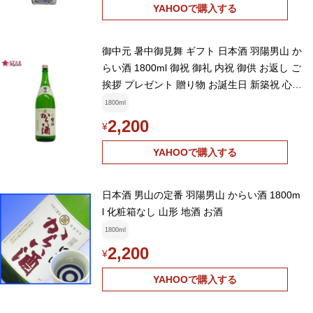
YAHOOで購入する
御中元 暑中御見舞 ギフト 日本酒 羽陽男山 か
らい酒 1800ml 御祝 御礼 内祝 御供 お返し ご
挨拶 プレゼント 贈り物 お誕生日 新築祝 心ば
かり
1800ml
2,200
¥
YAHOOで購入する
日本酒 男山の定番 羽陽男山 からい酒 1800m
l 化粧箱なし 山形 地酒 お酒
1800ml
2,200
¥
YAHOOで購入する