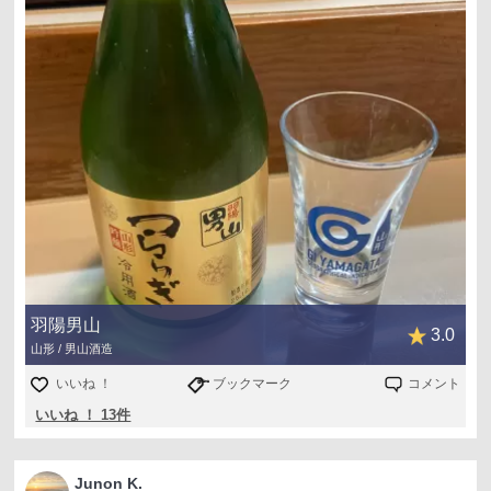
羽陽男山
3.0
山形 / 男山酒造
いいね ！
ブックマーク
コメント
いいね ！ 13件
Junon K.