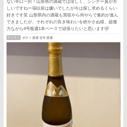
ない辛口一択！山形県の酒蔵では珍しく、シンナー臭が芳
しいですねー🤤以前は嫌いでしたが今は探し求めるくらい
好きです笑 山形県内の酒蔵も買収やら何やらで集約が進ん
できましたが、それぞれの良き味わいを絶やさぬ様、超微
力ながら4号瓶週1本ペースで頑張りたいと思います🤣
テイスト
ボディ:普通 甘辛:普通