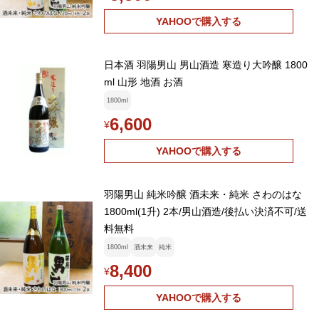
YAHOOで購入する
日本酒 羽陽男山 男山酒造 寒造り大吟醸 1800
ml 山形 地酒 お酒
1800ml
6,600
¥
YAHOOで購入する
羽陽男山 純米吟醸 酒未来・純米 さわのはな
1800ml(1升) 2本/男山酒造/後払い決済不可/送
料無料
1800ml
酒未来
純米
8,400
¥
YAHOOで購入する