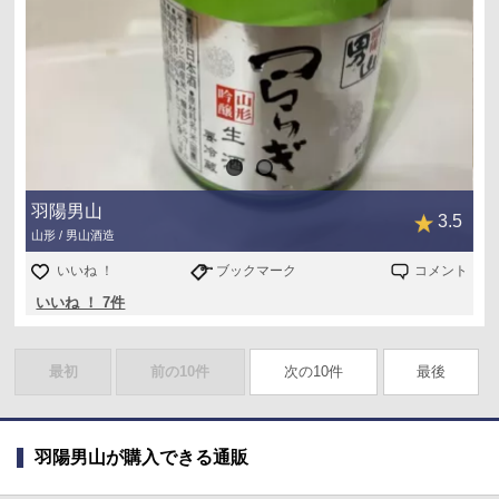
羽陽男山
3.5
山形 / 男山酒造
いいね ！
ブックマーク
コメント
いいね ！ 7件
最初
前の10件
次の10件
最後
羽陽男山が購入できる通販