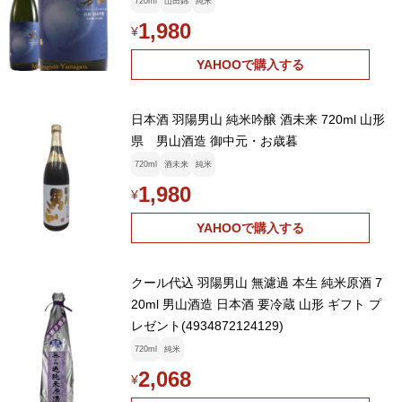
720ml
山田錦
純米
1,980
¥
YAHOOで購入する
日本酒 羽陽男山 純米吟醸 酒未来 720ml 山形
県 男山酒造 御中元・お歳暮
720ml
酒未来
純米
1,980
¥
YAHOOで購入する
クール代込 羽陽男山 無濾過 本生 純米原酒 7
20ml 男山酒造 日本酒 要冷蔵 山形 ギフト プ
レゼント(4934872124129)
720ml
純米
2,068
¥