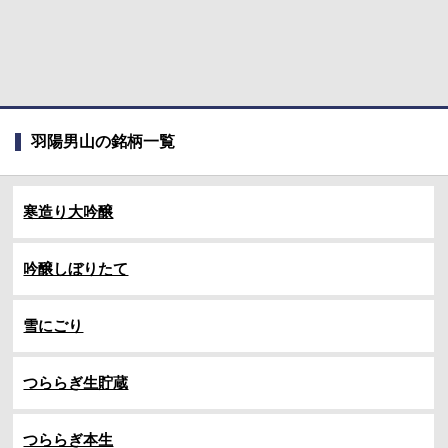
羽陽男山の銘柄一覧
寒造り大吟醸
吟醸しぼりたて
雪にごり
つららぎ生貯蔵
つららぎ本生