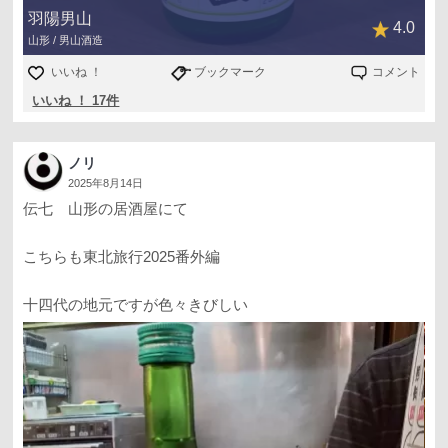
羽陽男山
4.0
山形 / 男山酒造
いいね ！
ブックマーク
コメント
いいね ！ 17件
ノリ
2025年8月14日
伝七 山形の居酒屋にて
こちらも東北旅行2025番外編
十四代の地元ですが色々きびしい