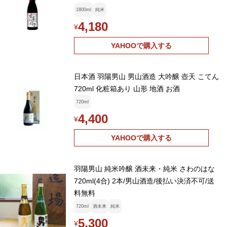
1800ml
純米
4,180
¥
YAHOOで購入する
日本酒 羽陽男山 男山酒造 大吟醸 壺天 こてん
720ml 化粧箱あり 山形 地酒 お酒
720ml
4,400
¥
YAHOOで購入する
羽陽男山 純米吟醸 酒未来・純米 さわのはな
720ml(4合) 2本/男山酒造/後払い決済不可/送
料無料
720ml
酒未来
純米
5,300
¥