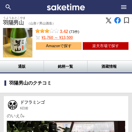
bookmark
うようおとこやま
羽陽男山
（山形 /
男山酒造）
3.42
(73件)
shopping_cart
¥1,760 ～ ¥13,500
Amazonで探す
楽天市場で探す
通販
銘柄一覧
酒蔵情報
羽陽男山のクチコミ
ドフラミンゴ
6日前
のいえ🍶