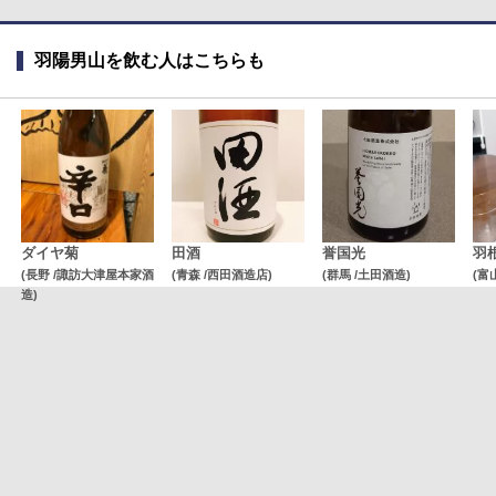
羽陽男山を飲む人はこちらも
ダイヤ菊
田酒
誉国光
羽
(長野 /諏訪大津屋本家酒
(青森 /西田酒造店)
(群馬 /土田酒造)
(富
造)