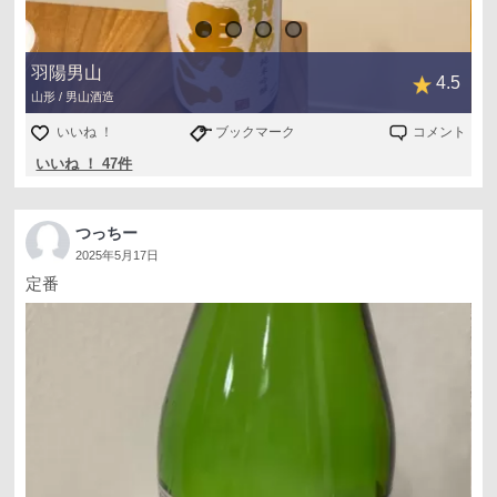
羽陽男山
4.5
山形 / 男山酒造
いいね ！
ブックマーク
コメント
いいね ！ 47件
つっちー
2025年5月17日
定番