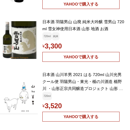
YAHOOで購入する
日本酒 羽陽男山 山廃 純米大吟醸 雪男山 720
ml 雪女神使用日本酒 山形 地酒 お酒
720ml
純米
3,300
¥
YAHOOで購入する
日本酒 山川羊男 2021 はる 720ml 山川光男
クール便 羽陽男山・東光・楯の川酒造 楯野
川 ・山形正宗共同醸造プロジェクト 山形 お
酒
720ml
3,520
¥
YAHOOで購入する