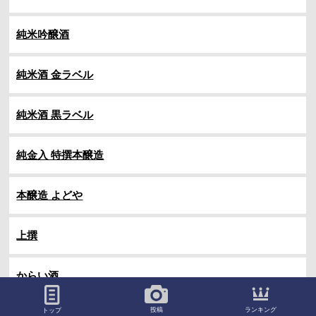
純米吟醸酒
純米酒 金ラベル
純米酒 黒ラベル
純金入 特撰本醸造
本醸造 よどや
上撰
からい酒
ランキング
投稿
トップ