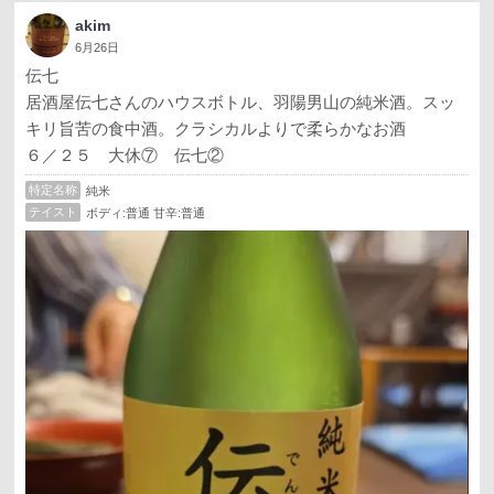
akim
6月26日
伝七
居酒屋伝七さんのハウスボトル、羽陽男山の純米酒。スッ
キリ旨苦の食中酒。クラシカルよりで柔らかなお酒
６／２５ 大休⑦ 伝七②
特定名称
純米
テイスト
ボディ:普通 甘辛:普通