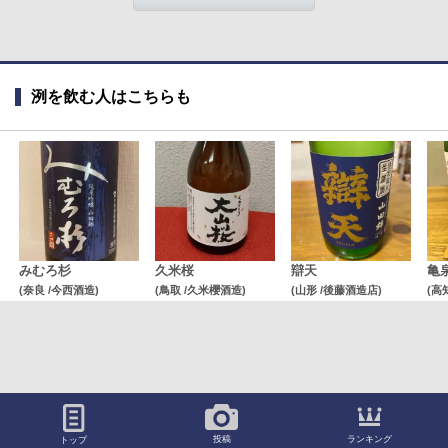
洌を飲む人はこちらも
みむろ杉
久米桜
辯天
亀
(奈良 /今西酒造)
(鳥取 /久米櫻酒造)
(山形 /後藤酒造店)
(高
ランキング
投稿
トップ