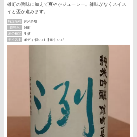
雄町の旨味に加えて爽やかジューシー。雑味がなくスイス
イと盃が進みます。
特定名称
純米吟醸
原料米
雄町
酒の種類
生酒
テイスト
ボディ:軽い+1 甘辛:甘い+2