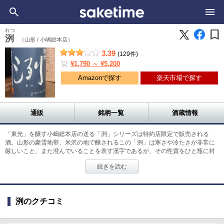
bookmark
れつ
洌
（山形 /
小嶋総本店）
3.39
(129件)
shopping_cart
¥1,790 ～ ¥5,200
Amazonで探す
楽天市場で探す
通販
銘柄一覧
酒蔵情報
「東光」を醸す小嶋総本店の送る「洌」シリーズは特約店限定で販売される
酒。山形の豪雪地帯、米沢の地で醸されるこの「洌」は寒さや冷たさが非常に
厳しいこと、また澄んでいることを表す漢字であるが、その性質をひと瓶に封
じ込めた酒だ。氷温（マイナス1度〜3度）の状態で1年間寝かせることで、厳
続きを読む
しい寒さを乗り越え酒の角が取れ、滑らかな舌触りに。純米大吟醸について
は、最上川の上流、澄み切った真冬の小川の流れのような透明感の奥にはハー
ブのような薫りも感じられ、軽やかさとは裏腹にしっかりと米の旨味をも感じ
られる骨太な味わいは、愛飲家を唸らせる。純米酒は同様に軽やさな飲み口奥
洌のクチコミ
にもボディを感じられるバランス感で、ドライなアフターテイストは食中酒に
ぴったり。