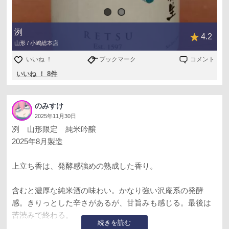
洌
4.2
山形 / 小嶋総本店
いいね ！
ブックマーク
コメント
いいね ！ 8件
のみすけ
2025年11月30日
冽 山形限定 純米吟醸
2025年8月製造
上立ち香は、発酵感強めの熟成した香り。
含むと濃厚な純米酒の味わい。かなり強い沢庵系の発酵
感。きりっとした辛さがあるが、甘旨みも感じる。最後は
苦渋みで終わる。
続きを読む