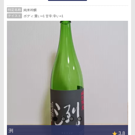
ラベル記載の上品さやガス感は感じなかった。
特定名称
純米吟醸
テイスト
ボディ:重い+1 甘辛:辛い+1
洌
3.8