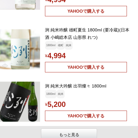
YAHOOで購入する
洌 純米吟醸 雄町夏生 1800ml (要冷蔵)(日本
酒 小嶋総本店 山形県 れつ)
1800ml
雄町
純米
4,994
¥
YAHOOで購入する
洌 純米大吟醸 出羽燦々 1800ml
1800ml
純米
5,200
¥
YAHOOで購入する
もっと見る