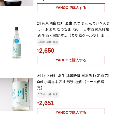
YAHOOで購入する
洌 純米吟醸 雄町 夏生 れつ じゅんまいぎんじ
ょう おまち なつなま 720ml 日本酒 純米吟醸
酒 生酒 小嶋総本店【要冷蔵クール便】 山形
県 米沢
720ml
雄町
純米
2,650
¥
YAHOOで購入する
洌 れつ 雄町 夏生 純米吟醸 日本酒 限定酒 72
0ml 小嶋総本店 山形県 地酒 【クール便指
定】
720ml
雄町
純米
2,651
¥
YAHOOで購入する