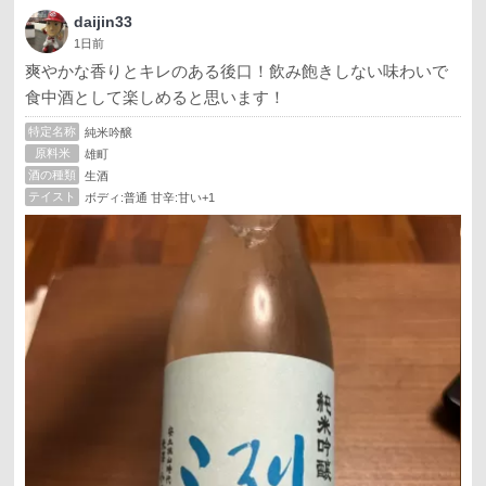
daijin33
1日前
爽やかな香りとキレのある後口！飲み飽きしない味わいで
食中酒として楽しめると思います！
特定名称
純米吟醸
原料米
雄町
酒の種類
生酒
テイスト
ボディ:普通 甘辛:甘い+1