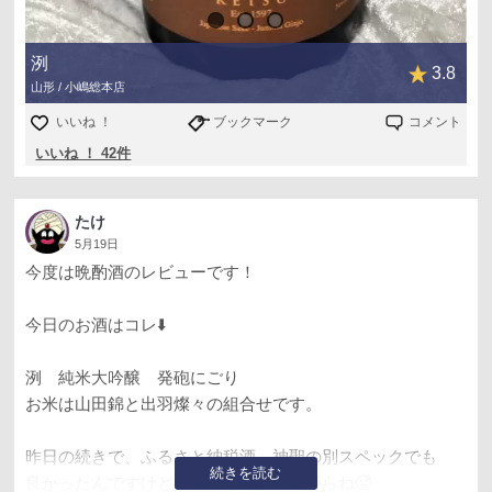
洌
3.8
山形 / 小嶋総本店
いいね ！
ブックマーク
コメント
いいね ！ 42件
たけ
5月19日
今度は晩酌酒のレビューです！
今日のお酒はコレ⬇️
洌 純米大吟醸 発砲にごり
お米は山田錦と出羽燦々の組合せです。
昨日の続きで、ふるさと納税酒 神聖の別スペックでも
続きを読む
良かったんですけど、今日は暑かったからね🥵