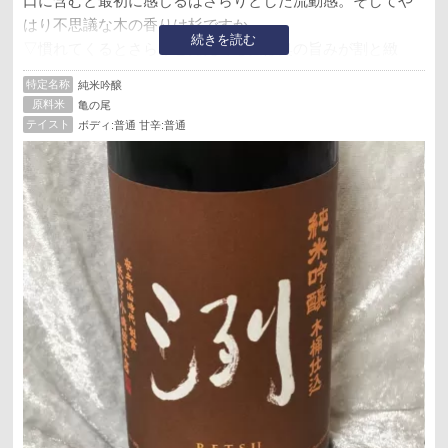
口に含むと最初に感じるはさらりとした流動感。そしてや
はり不思議な木の香りは杉ですか
続きを読む
▽慣れてくるとさらりと見えても実は奥の旨みが割と緻
密。酸味穏やかに甘味は抑えめ、そしてそのキュッと酸っ
特定名称
純米吟醸
ぱい酸味が入口から出口までずっと寄り添う
原料米
亀の尾
▽甘口でもなく辛口でもなく強いて言うなら酸っぱ口？。
テイスト
ボディ:普通 甘辛:普通
しかし前面に出てくるような特徴ある酸と言うわけではな
くて、結果としての穏やかな酸っぱ口。でもこの感じがな
んだか中々のヘルシードリンクな気がしてきたり