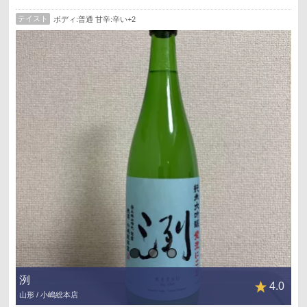
シュワっとしたお酒で喉を潤したいよね🤭
テイスト
ボディ:普通 甘辛:辛い+2
最初は上澄みだけ飲みたかったけど、
開栓に四苦八苦😓
結局、15分ぐらい掛かっちゃったよ😭
味わいはキレの良い辛口😝
甘さは控えめでキリッとしていて、
こういう暑い日にはぴったり😋
色合いは真っ白だけど、全然濃厚じゃなくて、
結構サラサラですよ😉
ラーメンタイム🍜
ラーメン いいかお 亀有
濃厚煮干ラーメン🍜
やっぱりしょっぱい系の煮干ラーメン大好き🥰
塩分多いのが気になりますけどね😅
洌
4.0
山形 / 小嶋総本店