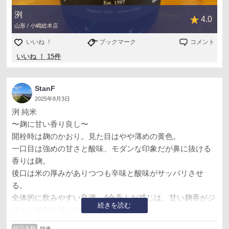
洌
4.0
山形 / 小嶋総本店
いいね ！
ブックマーク
コメント
いいね ！ 15件
StanF
2025年8月3日
洌 純米
〜麹に甘い香り良し〜
開栓時は麹のかおり。見た目はやや薄めの黄色。
一口目は強めの甘さと酸味、モダンな印象だが鼻に抜ける
香りは麹。
後口は米の厚みがありつつも辛味と酸味がサッパリさせ
る。
全体的に飲みやすい良酒。4合呑んだ感じは、甘い麹香がジ
続きを読む
ワッと吐息に混じり好ましい。
アテはソースレバカツが旨かった。
特定名称
純米