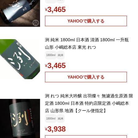
3,465
¥
YAHOOで購入する
洌 純米 1800ml 日本酒 清酒 1800ml 一升瓶
山形 小嶋総本店 東光 れつ
1800ml
純米
3,465
¥
YAHOOで購入する
洌 れつ 純米大吟醸 出羽燦々 無濾過生原酒 限
定酒 1800ml 日本酒 特約店限定酒 小嶋総本
店 山形県 地酒【クール便指定】
1800ml
純米
3,938
¥