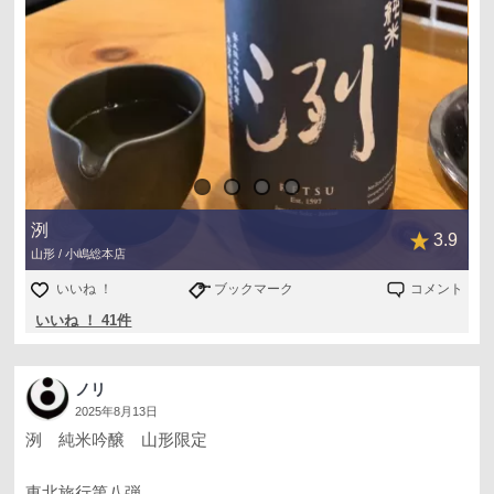
洌
3.9
山形 / 小嶋総本店
いいね ！
ブックマーク
コメント
いいね ！ 41件
ノリ
2025年8月13日
洌 純米吟醸 山形限定
東北旅行第八弾