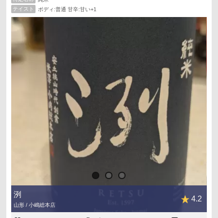
テイスト
ボディ:普通 甘辛:甘い+1
洌
4.2
山形 / 小嶋総本店