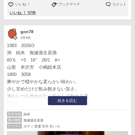
いいね ！
ブックマーク
コメント
いいね ！ 57件
gon78
3月4日
1983 2026/3
洌 純米 無濾過生原酒
60％ +5 16° 26/1 A+
山形 米沢市 小嶋総本店
1800 3058
爽やかで穏やかな柔らかい味わい。
少し甘めだけど飲み飽きない旨さ。
洌もいつも外れがなく安心して飲める酒。
続きを読む
******
以前の記録も一緒に
特定名称
純米
酒の種類
無濾過生原酒
1133 2012/7（写真３）
テイスト
ボディ:普通 甘辛:甘い+1
純米吟醸 無濾過生原酒