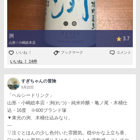
洌
3.7
山形 / 小嶋総本店
いいね ！
ブックマーク
コメント
いいね ！ 14件
すぎちゃんの冒険
5月22日
「ヘルシードリンク」
山形・小嶋総本店・洌(れつ)・純米吟醸・亀ノ尾・木桶仕
込・16度 ※600ブランド塚
▼東光の洌、木桶仕込みなり。
---
▽注ぐとほんの少し色付いた雰囲気。穏やかな上立ち香、