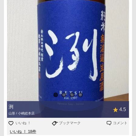
山田錦 40％
+10 1.3 1.0 17° 12/6 A+
1800 2900
1220 2014/7（写真4）
純米大吟醸 無濾過生原酒
山田錦 50％
+9 1.6 1.0 17° 14/7 A+
1800 3024
1268 2015/6
純米大吟醸 無濾過生原酒
山田錦 50％
+9 1.6 1.0 17° 15/5 A
1800 3240
洌
4.5
山形 / 小嶋総本店
いいね ！
ブックマーク
コメント
いいね ！ 18件