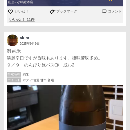
山形 / 小嶋総本店
いいね ！
ブックマーク
コメント
いいね ！ 11件
akim
2025年9月9日
洌 純米
淡麗辛口ですが旨味もあります。後味苦味多め。
９／９ のんびり旅パス⑨ 成ル2
特定名称
純米
テイスト
ボディ:普通 甘辛:普通