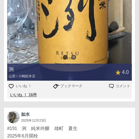
1800ml 2,860円(税込)
洌
4.0
山形 / 小嶋総本店
いいね ！
ブックマーク
コメント
いいね ！ 16件
如水
2025年12月23日
#191 洌 純米吟醸 雄町 夏生
2025年6月開栓