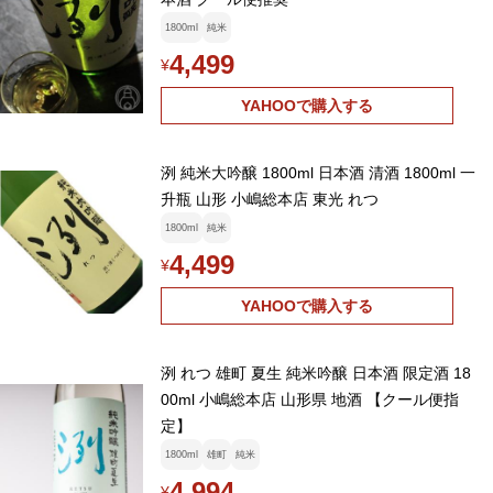
1800ml
純米
4,499
¥
YAHOOで購入する
洌 純米大吟醸 1800ml 日本酒 清酒 1800ml 一
升瓶 山形 小嶋総本店 東光 れつ
1800ml
純米
4,499
¥
YAHOOで購入する
洌 れつ 雄町 夏生 純米吟醸 日本酒 限定酒 18
00ml 小嶋総本店 山形県 地酒 【クール便指
定】
1800ml
雄町
純米
4,994
¥