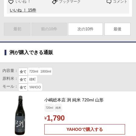
いいね ！
ブックマーク
コメント
いいね ！ 15件
最初
前の10件
次の10件
最後
洌が購入できる通販
内容量：
720ml
1800ml
全て
原料米：
雄町
全て
モール：
YAHOO
全て
小嶋総本店 洌 純米 720ml 山形
720ml
純米
1,790
¥
YAHOOで購入する