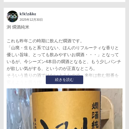
k!k!z&kε
2025年12月30日
洌 燗酒純米
これも昨年この時期に飲んだ燗酒です。
「山廃・生もと系ではない、ほんのりフルーティな香りと
優しい旨味、とっても飲みやすいお燗酒・・・」となって
いるが、今シーズン4本目の燗酒となると、もう少しパンチ
が欲しい気がする、というのが正直なところ。
そういう造りの酒ではないようなので、来年は飲む順番を
続きを読む
変えようと思う(笑）。
■タイプ：純米 火入
■原材料：米、米麹
■甘辛濃淡：日本酒度 +1 酸度 1.4
■精米歩合：60％（国産米）
■アルコール：15度