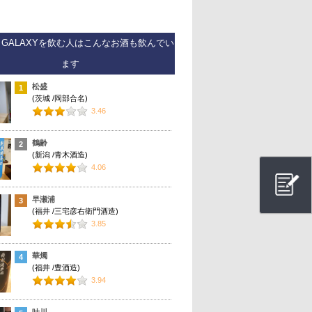
NT GALAXYを飲む人はこんなお酒も飲んでい
ます
松盛
1
(茨城 /岡部合名)
3.46
鶴齢
2
(新潟 /青木酒造)
4.06
早瀬浦
3
(福井 /三宅彦右衛門酒造)
3.85
華燭
4
(福井 /豊酒造)
3.94
叶川