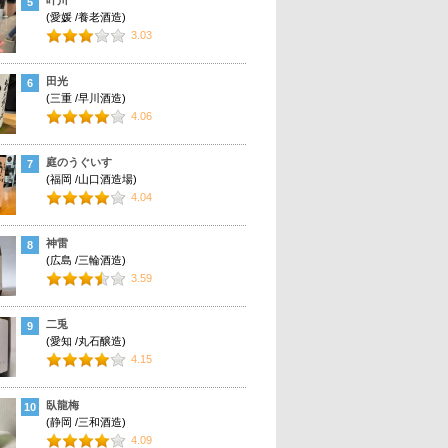
5
(愛媛 /養老酒造)
3.03
田光
6
(三重 /早川酒造)
4.06
庭のうぐいす
7
(福岡 /山口酒造場)
4.04
神雷
8
(広島 /三輪酒造)
3.59
二兎
9
(愛知 /丸石醸造)
4.15
臥龍梅
10
(静岡 /三和酒造)
4.09