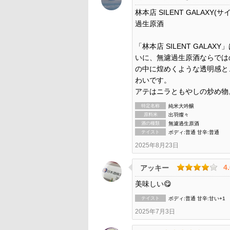
林本店 SILENT GALAX
過生原酒
「林本店 SILENT GAL
いに、無濾過生原酒ならでは
の中に煌めくような透明感と
わいです。
アテはニラともやしの炒め物。
特定名称
純米大吟醸
原料米
出羽燦々
酒の種類
無濾過生原酒
テイスト
ボディ:普通 甘辛:普通
2025年8月23日
4
アッキー
美味しい😋
テイスト
ボディ:普通 甘辛:甘い+1
2025年7月3日