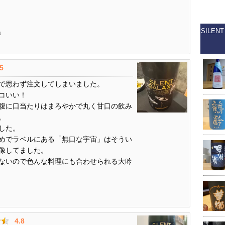
SILE
1
.5
で思わず注文してしまいました。
コいい！
腹に口当たりはまろやかで丸く甘口の飲み
。
した。
めでラベルにある「無口な宇宙」はそうい
像してました。
ないので色んな料理にも合わせられる大吟
4.8