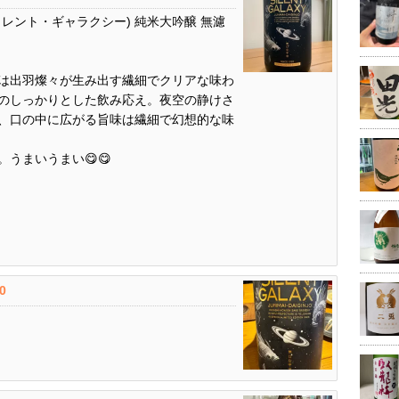
Y(サイレント・ギャラクシー) 純米大吟醸 無濾
AXY」は出羽燦々が生み出す繊細でクリアな味わ
のしっかりとした飲み応え。夜空の静けさ
、口の中に広がる旨味は繊細で幻想的な味
うまいうまい😋😋
.0