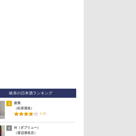
岐阜の日本酒ランキング
射美
1
（杉原酒造）
4.30
W（ダブリュー）
2
（渡辺酒造店）