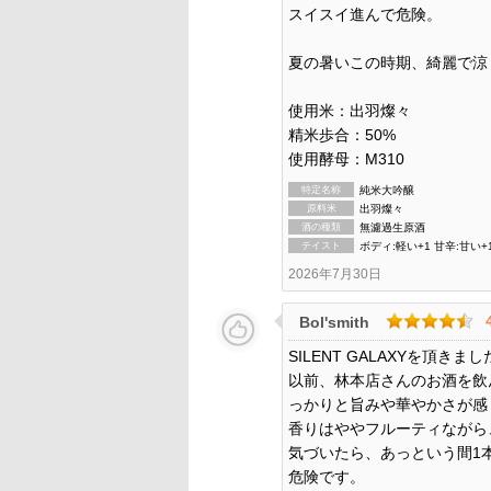
スイスイ進んで危険。
夏の暑いこの時期、綺麗で涼
使用米：出羽燦々
精米歩合：50%
使用酵母：M310
特定名称
純米大吟醸
原料米
出羽燦々
酒の種類
無濾過生原酒
テイスト
ボディ:軽い+1 甘辛:甘い+
2026年7月30日
Bol'smith
SILENT GALAXYを頂きま
以前、林本店さんのお酒を飲
っかりと旨みや華やかさが感
香りはややフルーティながら
気づいたら、あっという間1
危険です。