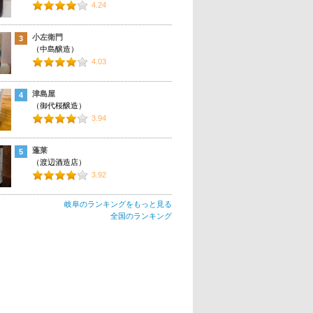
4.24
小左衛門
3
（中島醸造）
4.03
津島屋
4
（御代桜醸造）
3.94
蓬莱
5
（渡辺酒造店）
3.92
岐阜のランキングをもっと見る
全国のランキング