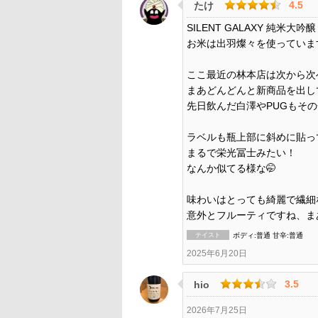
4.5
たけ
SILENT GALAXY 純米大
お米は出羽燦々を使っていま
ここ最近の林本店は次から次
まあどんどんと新商品を出し
先日飲んだ白澤やPUGもそ
ラベルも瓶上部に斜めに貼っ
まるで栄光冨士みたい！
なんか似てる様な🤭
味わいはとっても綺麗で繊細
意外とフルーティですね、ま
テイスト
ボディ:普通 甘辛:普通
2025年6月20日
3.5
hio
2026年7月25日