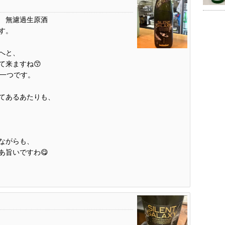
吟醸 無濾過生原酒
す。
へと、
て来ますね😙
の一つです。
てあるあたりも、
ながらも、
あ旨いですわ😋