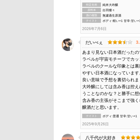
特定名称
純米大吟醸
原料米
出羽燦々
酒の種類
無濾過生原酒
テイスト
ボディ:軽い+1 甘辛:甘い+
2026年7月6日
3
だいべぇ
あまり見ない日本酒だったの
ラベルが宇宙モチーフでカッ
ラベルのクールな印象とは裏
やすい日本酒になっています
良い意味で予想を裏切られま
大吟醸にしては含み香は控え
うことなのかな？と勝手に想
含み香の主張がそこまで強く
醸酒だと思います。
テイスト
ボディ:普通 甘辛:甘い+1
2025年9月26日
八千代が大好き