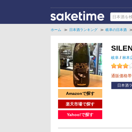
ホーム
≫
日本酒ランキング
≫
岐阜の日本酒
SILE
岐阜
/
林本
通販価格
日本酒
Amazonで探す
楽天市場で探す
Yahoo!で探す