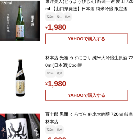
東洋美人(とうようびじん) 醇道一途 愛山 720
ml 【山口県発送】日本酒 純米吟醸 限定酒
720ml
愛山
純米
1,980
¥
YAHOOで購入する
林本店 光雅 うすにごり 純米大吟醸生原酒 72
0ml(日本酒)Cool便
720ml
純米
1,980
¥
YAHOOで購入する
百十郎 黒面 くろづら 純米大吟醸 720ml 岐阜
林本店
720ml
純米