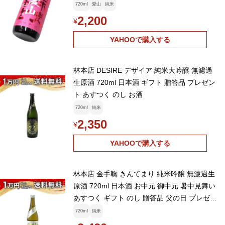
720ml
愛山
純米
2,200
¥
YAHOOで購入する
林本店 DESIRE デザイア 純米大吟醸 無濾過
生原酒 720ml 日本酒 ギフト 贈答品 プレゼン
ト あすつく のし お酒
720ml
純米
2,350
¥
YAHOOで購入する
林本店 金手鞠 きんてまり 純米吟醸 無濾過生
原酒 720ml 日本酒 お中元 御中元 暑中見舞い
あすつく ギフト のし 贈答品 父の日 プレゼン
ト
720ml
純米