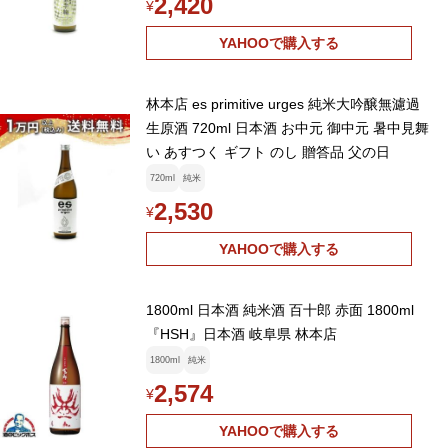
2,420
¥
YAHOOで購入する
林本店 es primitive urges 純米大吟醸無濾過
生原酒 720ml 日本酒 お中元 御中元 暑中見舞
い あすつく ギフト のし 贈答品 父の日
720ml
純米
2,530
¥
YAHOOで購入する
1800ml 日本酒 純米酒 百十郎 赤面 1800ml
『HSH』日本酒 岐阜県 林本店
1800ml
純米
2,574
¥
YAHOOで購入する