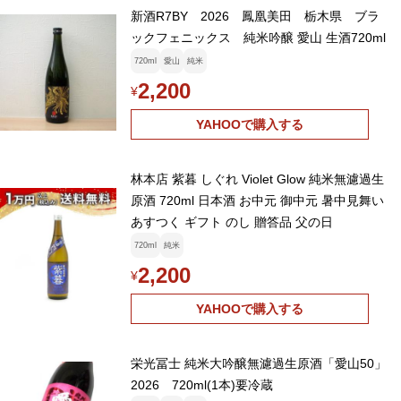
新酒R7BY 2026 鳳凰美田 栃木県 ブラ
ックフェニックス 純米吟醸 愛山 生酒720ml
720ml
愛山
純米
2,200
¥
YAHOOで購入する
林本店 紫暮 しぐれ Violet Glow 純米無濾過生
原酒 720ml 日本酒 お中元 御中元 暑中見舞い
あすつく ギフト のし 贈答品 父の日
720ml
純米
2,200
¥
YAHOOで購入する
栄光冨士 純米大吟醸無濾過生原酒「愛山50」
2026 720ml(1本)要冷蔵