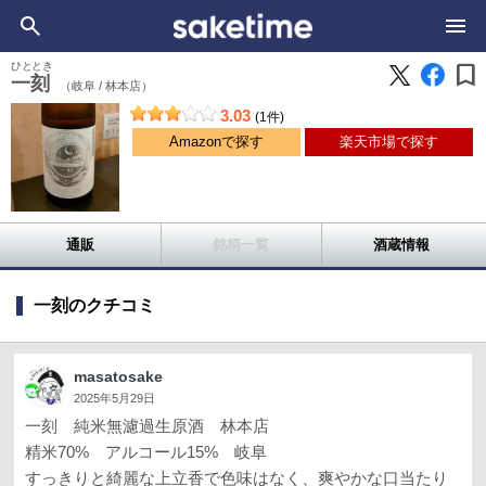
bookmark
ひととき
一刻
（岐阜 /
林本店）
3.03
(1件)
Amazonで探す
楽天市場で探す
通販
銘柄一覧
酒蔵情報
一刻のクチコミ
masatosake
2025年5月29日
一刻 純米無濾過生原酒 林本店
精米70% アルコール15% 岐阜
すっきりと綺麗な上立香で色味はなく、爽やかな口当たり