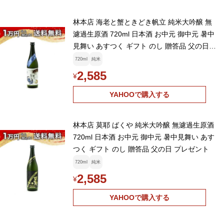
林本店 海老と蟹ときどき帆立 純米大吟醸 無
濾過生原酒 720ml 日本酒 お中元 御中元 暑中
見舞い あすつく ギフト のし 贈答品 父の日
お酒
720ml
純米
2,585
¥
YAHOOで購入する
林本店 莫耶 ばくや 純米大吟醸 無濾過生原酒
720ml 日本酒 お中元 御中元 暑中見舞い あす
つく ギフト のし 贈答品 父の日 プレゼント
720ml
純米
2,585
¥
YAHOOで購入する