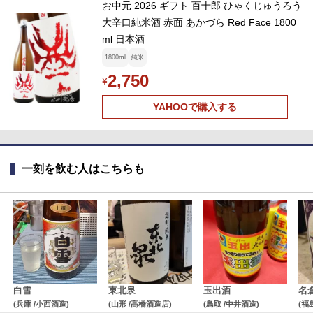
お中元 2026 ギフト 百十郎 ひゃくじゅうろう
大辛口純米酒 赤面 あかづら Red Face 1800
ml 日本酒
1800ml
純米
2,750
¥
YAHOOで購入する
一刻を飲む人はこちらも
白雪
東北泉
玉出酒
名
(兵庫 /小西酒造)
(山形 /高橋酒造店)
(鳥取 /中井酒造)
(福