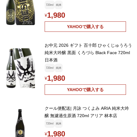
720ml
純米
1,980
¥
YAHOOで購入する
お中元 2026 ギフト 百十郎 ひゃくじゅうろう
純米大吟醸 黒面 くろづら Black Face 720ml
日本酒
720ml
純米
1,980
¥
YAHOOで購入する
クール便配送| 月詠 つくよみ ARIA 純米大吟
醸 無濾過生原酒 720ml アリア 林本店
720ml
純米
1,980
¥