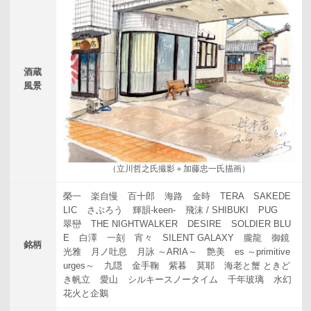
酒蔵
風景
（立川哲之氏撮影＋加藤忠一氏描画）
榮一
楽自慢
百十郎
海路
金時
TERA
SAKEDE
LIC
さぶろう
輝韻-keen-
飛沫 / SHIBUKI
PUG
翠巒
THE NIGHTWALKER
DESIRE
SOLDIER BLU
E
白澤
一刻
宵々
SILENT GALAXY
朧龍
御鏡
銘柄
光雅
月ノ吐息
月詠 ～ARIA～
艶美
es ～primitive
urges～
九隠
金手鞠
紫暮
莫耶
海老と蟹 ときど
き帆立
愛山
シルキースノータイム
千年玻璃
水幻
花火と企鵝