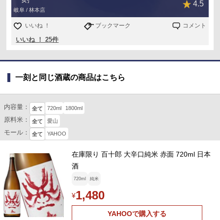
4.5
岐阜 / 林本店
いいね ！
ブックマーク
コメント
いいね ！ 25件
一刻と同じ酒蔵の商品はこちら
内容量：
720ml
1800ml
全て
原料米：
愛山
全て
モール：
YAHOO
全て
在庫限り 百十郎 大辛口純米 赤面 720ml 日本
酒
720ml
純米
1,480
¥
YAHOOで購入する