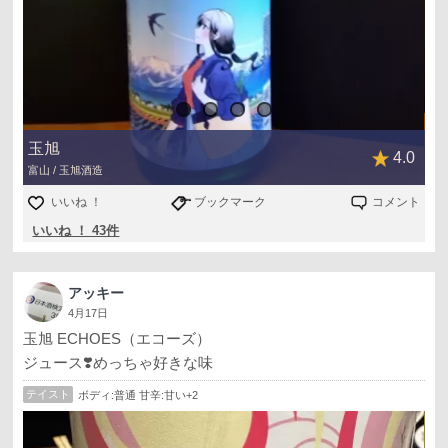
に見えるのはほろ酔い気分なのか？
ナイスバッティング板山さん！明日も勝って三連勝して下
さい！
玉旭
4.0
富山 / 玉旭酒造
いいね ！
ブックマーク
コメント
いいね ！ 43件
アッキー
4月17日
玉旭 ECHOES（エコーズ）
ジュース❣️めっちゃ好きな味
テイスト
ボディ:普通 甘辛:甘い+2