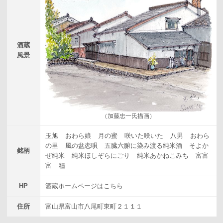
酒蔵
風景
（加藤忠一氏描画）
玉旭
おわら娘
月の蜜
咲いた咲いた
八男
おわら
の里
風の盆恋唄
五臓六腑に染み渡る純米酒
そよか
銘柄
ぜ純米
純米ほしぞらにごり
純米あかねこみち
富富
富
糧
HP
酒蔵ホームページはこちら
住所
富山県富山市八尾町東町２１１１