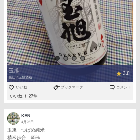
玉旭
3.8
富山 / 玉旭酒造
いいね ！
ブックマーク
コメント
いいね ！ 27件
KEN
4月25日
玉旭 つばめ純米
精米歩合 65%