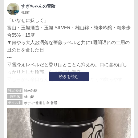
すぎちゃんの冒険
4日前
「いなせに妖しく」
富山・玉旭酒造・玉旭 SILVER・雄山錦・純米吟醸・精米歩
合55%・15度
▼何やら大人お洒落な薔薇ラベルと共に1週間遅れの土用の
丑の日を食した日
---
▽雪冷えレベルだと香りはとことん抑えめ。口に含めばし
っかりとした輪郭、シャープな旨辛
続きを読む
▽しっかり辛口なんだけど婦女子にもかなりの飲みやす
さ。甘くもあり、旨味もあり、柔らかさもあり、ベースを
特定名称
純米吟醸
奏でる穏やかな苦味もあり
原料米
雄山錦
▽綺麗なモダンテイストを纏ったいなせな美青年。だけど
テイスト
ボディ:普通 甘辛:普通
お嬢さん実はこの男微かにザ日本酒風味も出せますから気
をつけて。そんな何か素性の妖しさみたいなのが黒地に銀
の薔薇ラベルと怖いほどマッチしていたりする(笑)