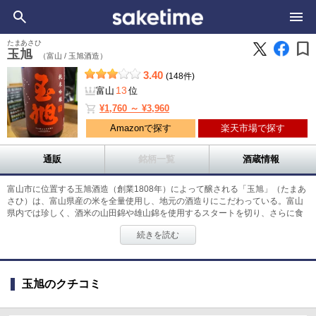
bookmark
たまあさひ
玉旭
（富山 /
玉旭酒造）
3.40
(148件)
13
富山
位
shopping_cart
¥1,760 ～ ¥3,960
Amazonで探す
楽天市場で探す
通販
銘柄一覧
酒蔵情報
富山市に位置する玉旭酒造（創業1808年）によって醸される「玉旭」（たまあ
さひ）は、富山県産の米を全量使用し、地元の酒造りにこだわっている。富山
県内では珍しく、酒米の山田錦や雄山錦を使用するスタートを切り、さらに食
米としても知られる富富富（ふふふ）も採用している。「玉旭」という名前に
続きを読む
は、特別な意味が込められている。「玉」は「おおらかさ」を象徴し、誰から
も愛される酒蔵であることを目指している。「旭」は、酒を楽しむ時間、料
理、おわら風の踊り、祭りの曳山などを「照らす」ような飲み物でありたいと
いう願いを表している。
玉旭のクチコミ