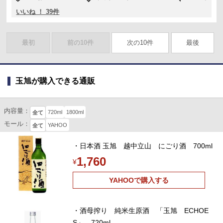
いいね ！ 39件
最初
前の10件
次の10件
最後
玉旭が購入できる通販
内容量：
720ml
1800ml
全て
モール：
YAHOO
全て
・日本酒 玉旭 越中立山 にごり酒 700ml
1,760
¥
YAHOOで購入する
・酒母搾り 純米生原酒 「玉旭 ECHOE
S」 720ml