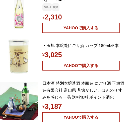
720ml
純米
2,310
¥
YAHOOで購入する
・玉旭 本醸造にごり酒 カップ 180ml×5本
3,025
¥
YAHOOで購入する
日本酒 特別本醸造酒 本醸造 にごり酒 玉旭酒
造有限会社 富山県 昔懐かしい、ほんのり甘
みを感じる一品 送料無料 ポイント消化
3,187
¥
YAHOOで購入する