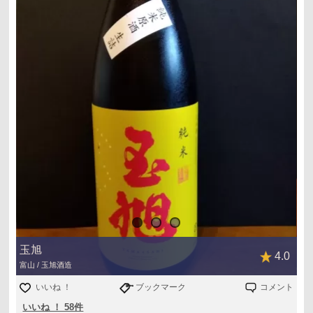
嫁の生まれ故郷の白鳥踊りや義母の実家があった郡上八幡
の徹夜踊りが激しい動の踊りに対して、
風の盆の静寂な雰囲気の踊り一度は行ってみたいですね～
今日のドラゴンズ〜バンテリンドームで首位スワローズと
昨夜の悔しい負けを乗り越えて先発、大野くんを援護し
て、只今３回裏〜若手、村松くんのホームラン、地元半田
市出身、いつも期待に反比例の石川くんのホームランで6-0
なんとか気持ち良い週末になりますように！
玉旭
4.0
富山 / 玉旭酒造
いいね ！
ブックマーク
コメント
いいね ！ 58件