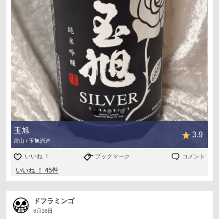
玉旭
3.9
富山 / 玉旭酒造
いいね ！
ブックマーク
コメント
いいね ！ 45件
ドフラミンゴ
6月16日