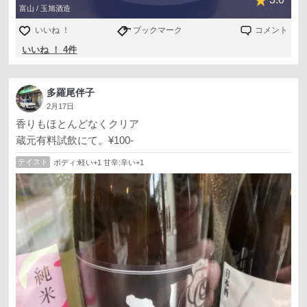
富山 / 玉旭酒造
いいね ！
ブックマーク
コメント
いいね ！ 4件
多羅尾伴子
2月17日
香りもほとんどなくクリア
蔵元有料試飲にて。¥100-
テイスト
ボディ:軽い+1 甘辛:辛い+1