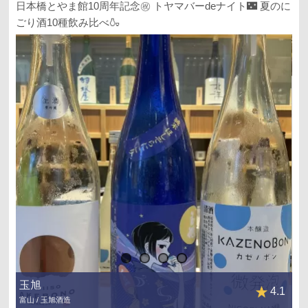
日本橋とやま館10周年記念㊗️ トヤマバーdeナイト🌃 夏のに
ごり酒10種飲み比べ🍶
玉旭
4.1
富山 / 玉旭酒造