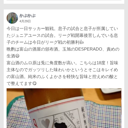
かぶかぶ
4月29日
今日は一日サッカー観戦。息子の試合と息子が所属してい
たジュニアユースの試合。リーグ戦開幕後苦しんでいる息
子のチームは今日がリーグ戦の初勝利👍
晩酌は富山の酒屋の頒布酒。玉旭のDESPERADO、責めの
生酒😃
富山酒のムロ原は兎に角度数が高い。こちらは18度！旨味
主体なのでガッツリした味わいかというとそこはキレイめ
の富山酒。純米のふくよかさを軽快な旨味と控えめの酸と
で整えてます😋