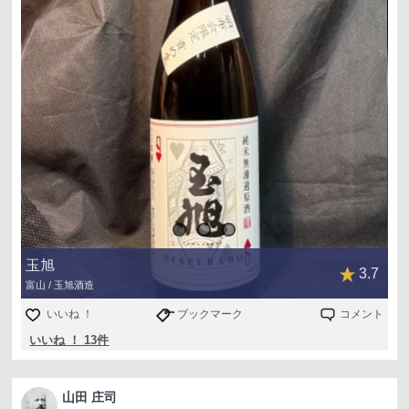
の反対、絞り機で圧力かけた最後の方の）の味わい（ほろ
苦など）を感じるも、嫌なところなし。
昨晩千代鶴の純米を飲んだ時に、同じような味わいだと
感じました。余談ですが。
玉旭
3.7
富山 / 玉旭酒造
いいね ！
ブックマーク
コメント
いいね ！ 13件
山田 庄司