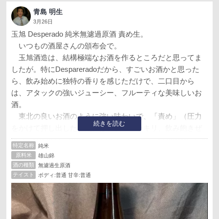
青島 明生
3月26日
玉旭 Desperado 純米無濾過原酒 責め生。
いつもの酒屋さんの頒布会で。
玉旭酒造は、結構極端なお酒を作るところだと思ってま
したが。特にDespareradoだから、すごいお酒かと思った
ら、飲み始めに独特の香りを感じただけで、二口目から
は、アタックの強いジューシー、フルーティな美味しいお
酒。
東北の良いお酒のように強い味わいで、「責め」（圧力
続きを読む
をかけて押し出した）割には、後味スッキリ、飲み飽きぜ
ず、いつまでも美味しく、気になるところは全く無し。
特定名称
純米
いや、感心しました。
原料米
雄山錦
いいお酒ですね。
酒の種類
無濾過生原酒
—————————————-
テイスト
ボディ:普通 甘辛:普通
3日目
強い旨さ、はそのままに、キレよく飲み飽きしない旨
さ、もそのままに、3日目で気づいたのは、責め生（袋吊り