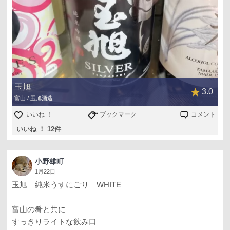
玉旭
3.0
富山 / 玉旭酒造
いいね ！
ブックマーク
コメント
いいね ！ 12件
小野雄町
1月22日
玉旭 純米うすにごり WHITE
富山の肴と共に
すっきりライトな飲み口