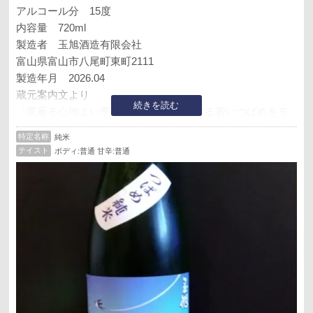
アルコール分 15度
内容量 720ml
製造者 玉旭酒造有限会社
富山県富山市八尾町東町2111
製造年月 2026.04
蔵元案内文より
続きを読む
「風薫る心地よい季節。南方より飛来する若いつばめをモ
チーフにした若々しい爽快な純米酒「幸運の使者」と言わ
特定名称
純米
れるつばめ。このお酒を手にして頂く皆様にも幸運が訪れ
テイスト
ボディ:普通 甘辛:普通
ますように」
今日のドラゴンズ昨夜のサヨナラ勝ちのいきよいのまま、
首位スワローズに只今７回まで5−0と頑張ってます！ヤクル
ト1000とつばめ純米を飲み、
なんとか連勝して下さい！お酒の味わいも格別に美味しく
なるはずです！
5−2勝ちました💦イラストもちうささんが描く黒部立山連
峰〜のどかな田植え風景を歩く可愛い女の子が勝利の女神