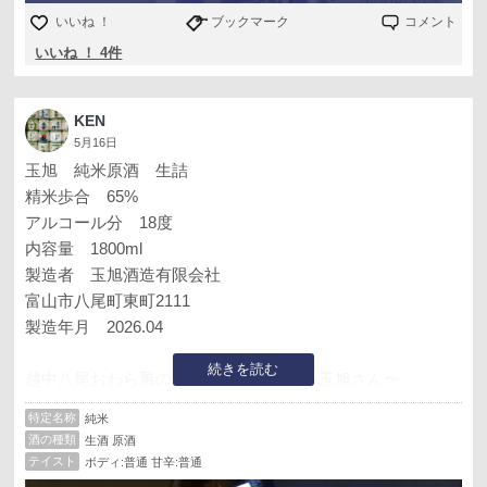
いいね ！
ブックマーク
コメント
いいね ！ 4件
KEN
5月16日
玉旭 純米原酒 生詰
精米歩合 65%
アルコール分 18度
内容量 1800ml
製造者 玉旭酒造有限会社
富山市八尾町東町2111
製造年月 2026.04
続きを読む
越中八尾おわら風の盆で有名な地にある玉旭さん〜
富山の酒屋さん頒布会４月分で届きました。
特定名称
純米
冷蔵庫でキンキンに冷やし雪冷えからスタート。
酒の種類
生酒 原酒
口当たりほど良く柔らか〜酸味も十分アクセントになり、
テイスト
ボディ:普通 甘辛:普通
じっくり味わいたいですね～美味しいです。