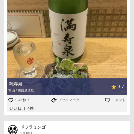
満寿泉
3.7
富山 / 枡田酒造店
いいね ！
ブックマーク
コメント
いいね ！ 4件
ドフラミンゴ
5月18日