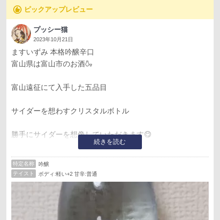
た富山に合わせた実力酒ぞろい。昨今は吟醸酒のみならず、貴醸酒や麹歩合を
recommend
ピックアップレビュー
高めた旨味の強いタイプなど、酒質は多岐にわたっている。
（鈴木真弓）
プッシー猫
2023年10月21日
ますいずみ 本格吟醸辛口
富山県は富山市のお酒🍶
富山遠征にて入手した五品目
サイダーを想わすクリスタルボトル
勝手にサイダーを想像していただきます😋
続きを読む
薄っすら焼き芋？な香り🍠
特定名称
吟醸
軽快で透明感溢れる辛旨味が一気に広がります
テイスト
ボディ:軽い+2 甘辛:普通
後味に若干の苦味も嫌味が一切ありませんね😁
富山の酒は食中身酒に向いている淡麗旨辛な飲み口が多し
😛