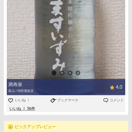
サイダー感は一切ありませんでしたが、クリスタルブルー
ボトルと酒質がマッチしていて楽しめました😌
今宵も、ご馳走さまでした！
満寿泉
4.0
富山 / 枡田酒造店
いいね ！
ブックマーク
コメント
いいね ！ 56件
recommend
ピックアップレビュー