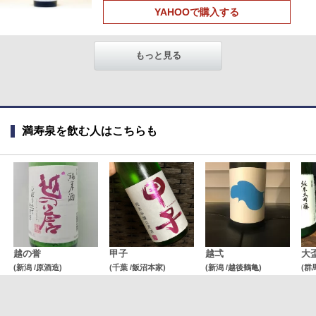
YAHOOで購入する
もっと見る
満寿泉を飲む人はこちらも
越の誉
甲子
越弌
大
(新潟 /原酒造)
(千葉 /飯沼本家)
(新潟 /越後鶴亀)
(群