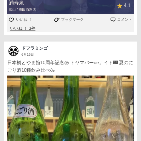
満寿泉
4.1
富山 / 枡田酒造店
いいね ！
ブックマーク
コメント
いいね ！ 3件
ドフラミンゴ
6月16日
日本橋とやま館10周年記念㊗️ トヤマバーdeナイト🌃 夏のに
ごり酒10種飲み比べ🍶