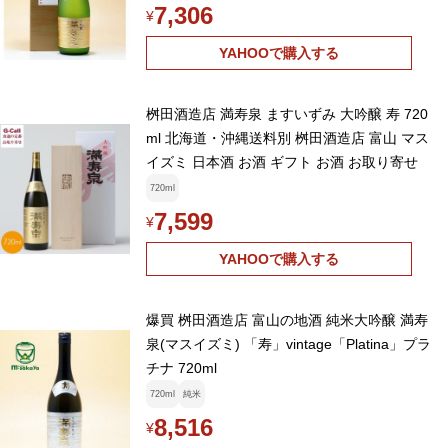
7,306
¥
YAHOOで購入する
桝田酒造店 満寿泉 ますいずみ 大吟醸 寿 720
ml 北海道・沖縄送料別 桝田酒造店 富山 マス
イズミ 日本酒 お酒 ギフト お酒 お取り寄せ
720ml
7,599
¥
YAHOOで購入する
爆買 桝田酒造店 富山の地酒 純米大吟醸 満寿
泉(マスイズミ) 「寿」vintage「Platina」プラ
チナ 720ml
720ml
純米
8,516
¥