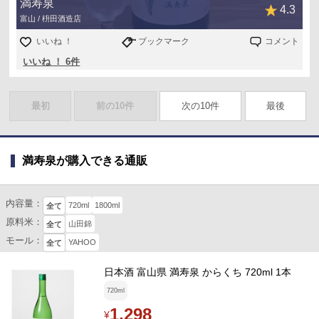
満寿泉
4.3
富山 / 枡田酒造店
いいね ！
ブックマーク
コメント
いいね ！ 6件
最初
前の10件
次の10件
最後
満寿泉が購入できる通販
内容量：
720ml
1800ml
全て
原料米：
山田錦
全て
モール：
YAHOO
全て
日本酒 富山県 満寿泉 からくち 720ml 1本
720ml
1,298
¥