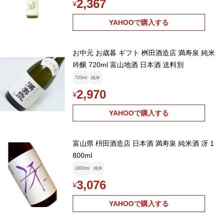
2,367
¥
YAHOOで購入する
お中元 お歳暮 ギフト 桝田酒造店 満寿泉 純米
吟醸 720ml 富山地酒 日本酒 送料別
720ml
純米
2,970
¥
YAHOOで購入する
富山県 枡田酒造店 日本酒 満寿泉 純米酒 冴 1
800ml
1800ml
純米
3,076
¥
YAHOOで購入する