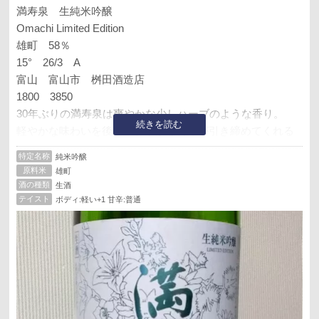
満寿泉 生純米吟醸
Omachi Limited Edition
雄町 58％
15° 26/3 A
富山 富山市 桝田酒造店
1800 3850
30年ぶりの満寿泉は爽やかな少しハーブのような香り。
続きを読む
軽やかな味わいを後口のわずかな苦みが引き締めてくれる
品の良い酒。
特定名称
純米吟醸
原料米
雄町
余談：さすがに買い出しが暑いのでネットで探してみると
酒の種類
生酒
低アル気味が多い中、度数17度とあったので購入。
テイスト
ボディ:軽い+1 甘辛:普通
でも届いた酒のラベルは15度表記‥残念。
良くある通販のパターンだけど、という事は‥と思って調
べてみると2，3年前まではどうやら17度だった模様。
その違いはとても大きいんだけど、各蔵とも同じような傾
向で‥飲み手もそんなに皆揃って低アル志向へと変化して
いるのかな？
最近は度数のある酒がどんどん減っていく‥‥「日本酒が