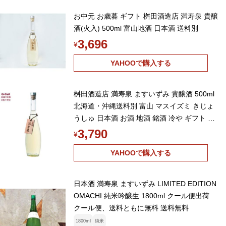
お中元 お歳暮 ギフト 桝田酒造店 満寿泉 貴醸
酒(火入) 500ml 富山地酒 日本酒 送料別
3,696
¥
YAHOOで購入する
桝田酒造店 満寿泉 ますいずみ 貴醸酒 500ml
北海道・沖縄送料別 富山 マスイズミ きじょ
うしゅ 日本酒 お酒 地酒 銘酒 冷や ギフト 贈
り物 プレゼント
3,790
¥
YAHOOで購入する
日本酒 満寿泉 ますいずみ LIMITED EDITION
OMACHI 純米吟醸生 1800ml クール便出荷
クール便、送料ともに無料 送料無料
1800ml
純米