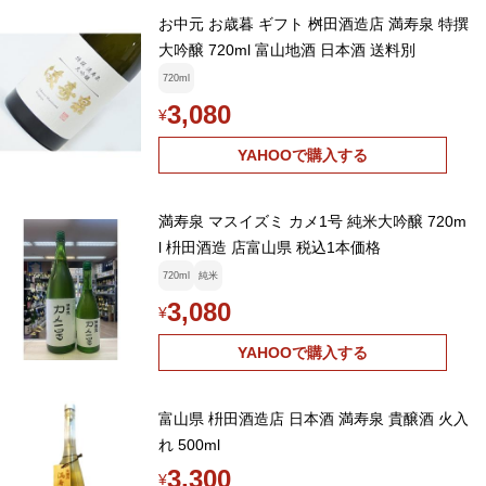
お中元 お歳暮 ギフト 桝田酒造店 満寿泉 特撰
大吟醸 720ml 富山地酒 日本酒 送料別
720ml
3,080
¥
YAHOOで購入する
満寿泉 マスイズミ カメ1号 純米大吟醸 720m
l 枡田酒造 店富山県 税込1本価格
720ml
純米
3,080
¥
YAHOOで購入する
富山県 枡田酒造店 日本酒 満寿泉 貴醸酒 火入
れ 500ml
3,300
¥