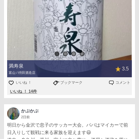
お酒でなけ～れば～♪」となりませんように。
以前の記録も一緒に
166 1996/2（写真4）
純米酒
五百万石 60％
+5 1.7 9号 15-16° 95/12 B
720 1300
満寿泉
少し濃い目の味わい
3.5
富山 / 枡田酒造店
いいね ！
ブックマーク
コメント
いいね ！ 14件
かぶかぶ
2日前
明日から金沢で息子のサッカー大会。パパはマイカーで前
日入りして観戦に来る家族を迎えます😃