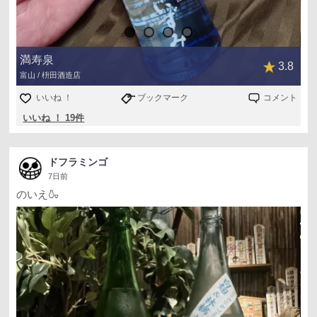
満寿泉
3.8
富山 / 枡田酒造店
いいね ！
ブックマーク
コメント
いいね ！ 19件
ドフラミンゴ
7日前
のいえ🍶