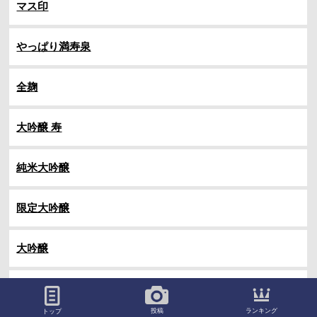
マス印
やっぱり満寿泉
全麹
大吟醸 寿
純米大吟醸
限定大吟醸
大吟醸
特撰大吟醸
ランキング
投稿
トップ