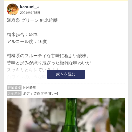
kasumi_♂
2021年9月5日
満寿泉 グリーン 純米吟醸
精米歩合：58％
アルコール度：16度
柑橘系のフルーティな甘味に程よい酸味。
苦味と渋みが織り混ざった複雑な味わいが
スッキリとキレていきます。
続きを読む
白ワインのような味わいで
とても美味しいお酒でした。
特定名称
純米吟醸
テイスト
ボディ:普通 甘辛:甘い+1