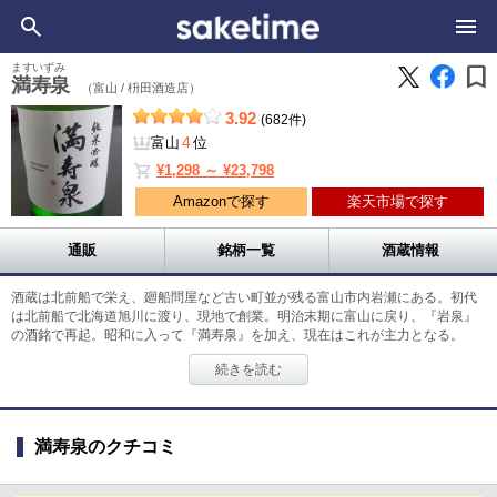
bookmark
ますいずみ
満寿泉
（富山 /
枡田酒造店）
3.92
(682件)
4
富山
位
shopping_cart
¥1,298 ～ ¥23,798
Amazonで探す
楽天市場で探す
通販
銘柄一覧
酒蔵情報
酒蔵は北前船で栄え、廻船問屋など古い町並が残る富山市内岩瀬にある。初代
は北前船で北海道旭川に渡り、現地で創業。明治末期に富山に戻り、『岩泉』
の酒銘で再起。昭和に入って『満寿泉』を加え、現在はこれが主力となる。
「満寿泉」の名を全国に知らしめたのは、吟醸酒ブームの旗手として頭角を現
続きを読む
した昭和後期である。醗酵工学を学んだ4代目桝田敬次郎が、後に能登杜氏四天
王に数えられる名工・三盃幸一とともに造り上げた吟醸酒は、‟精緻な精密機
械”と例えられるほどの完成度の高い酒質で、昭和47年から各種鑑評会で金賞受
賞の常連となった。 5代目桝田隆一郎氏は富山県酒造組合会長として県内蔵元
満寿泉のクチコミ
を2倍成長させるという明確な目標をもって地域酒造業を牽引し、また旧北国街
道の街なみづくりの中核となって、「世界の食通が集まる町」をめざすなど地
域活性化に尽力している。 酒質は“美味求眞”をモットーに、山海の幸に恵まれ