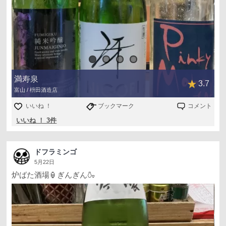
満寿泉
3.7
富山 / 枡田酒造店
いいね ！
ブックマーク
コメント
いいね ！ 3件
ドフラミンゴ
5月22日
炉ばた酒場🏮ぎんぎん🍶