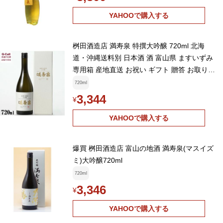
YAHOOで購入する
桝田酒造店 満寿泉 特撰大吟醸 720ml 北海
道・沖縄送料別 日本酒 酒 富山県 ますいずみ
専用箱 産地直送 お祝い ギフト 贈答 お取り寄
せ
720ml
3,344
¥
YAHOOで購入する
爆買 桝田酒造店 富山の地酒 満寿泉(マスイズ
ミ)大吟醸720ml
720ml
3,346
¥
YAHOOで購入する