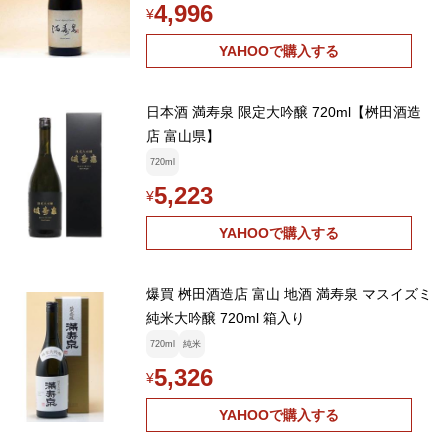
4,996
¥
YAHOOで購入する
日本酒 満寿泉 限定大吟醸 720ml【桝田酒造
店 富山県】
720ml
5,223
¥
YAHOOで購入する
爆買 桝田酒造店 富山 地酒 満寿泉 マスイズミ
純米大吟醸 720ml 箱入り
720ml
純米
5,326
¥
YAHOOで購入する