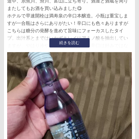
道中、糸魚川、滑川、富山に立ち寄り。酒屋と酒蔵を周り
またしてもお酒を買い込みました😋
ホテルで早速開栓は満寿泉の辛口本醸造。小瓶は重宝しま
すが一合瓶はさらにありがたい！辛口にも色々ありますが
こちらは糖分の発酵を進めて旨味にフォーカスしたタイ
プ。出汁系とまではいかずキレイにアミノ酸を抽出してい
続きを読む
ますが、やはり冷やで飲むこのタイプの辛口は好みではな
いですね😅