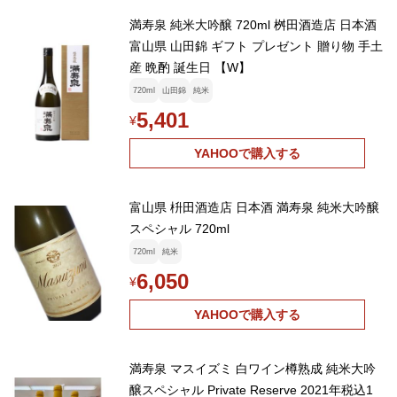
満寿泉 純米大吟醸 720ml 桝田酒造店 日本酒
富山県 山田錦 ギフト プレゼント 贈り物 手土
産 晩酌 誕生日 【W】
720ml
山田錦
純米
5,401
¥
YAHOOで購入する
富山県 枡田酒造店 日本酒 満寿泉 純米大吟醸
スペシャル 720ml
720ml
純米
6,050
¥
YAHOOで購入する
満寿泉 マスイズミ 白ワイン樽熟成 純米大吟
醸スペシャル Private Reserve 2021年税込1