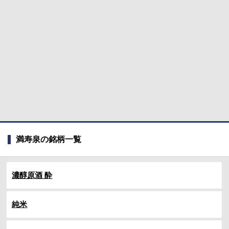
満寿泉の銘柄一覧
濃醇原酒 酔
純米