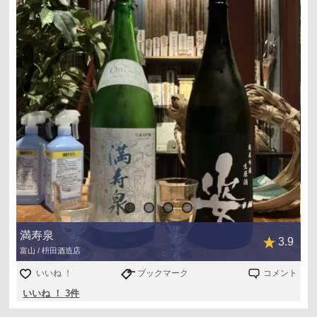
満寿泉
3.9
富山 / 枡田酒造店
いいね ！
ブックマーク
コメント
いいね ！ 3件