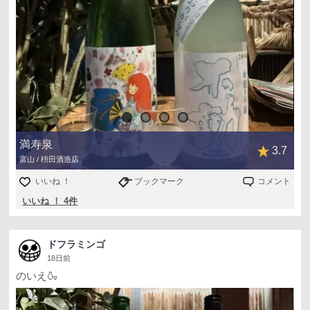
満寿泉
3.7
富山 / 枡田酒造店
いいね ！
ブックマーク
コメント
いいね ！ 4件
ドフラミンゴ
18日前
のいえ🍶