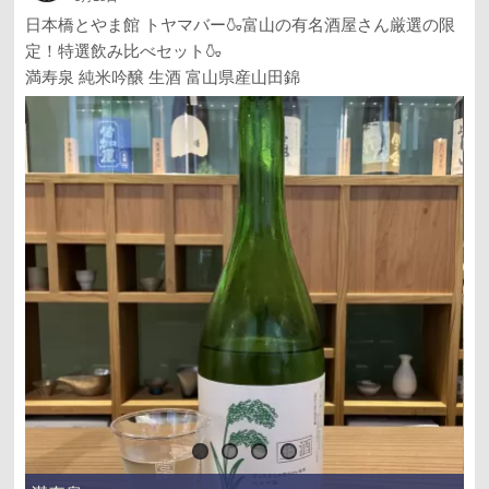
日本橋とやま館 トヤマバー🍶富山の有名酒屋さん厳選の限
定！特選飲み比べセット🍶
満寿泉 純米吟醸 生酒 富山県産山田錦