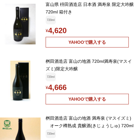
富山県 枡田酒造店 日本酒 満寿泉 限定大吟醸
720ml 箱付き
720ml
4,620
¥
YAHOOで購入する
桝田酒造店 富山の地酒 720ml満寿泉(マスイ
ズミ)限定大吟醸
720ml
4,666
¥
YAHOOで購入する
桝田酒造店 富山の地酒 満寿泉 (マスイズミ)
オーク樽熟成 貴醸酒(きじょうしゅ) 720ml
720ml