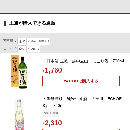
玉旭が購入できる通販
内容量：
720ml
1800ml
全て
モール：
YAHOO
全て
・日本酒 玉旭 越中立山 にごり酒 700ml
1,760
¥
YAHOOで購入する
・酒母搾り 純米生原酒 「玉旭 ECHOE
S」 720ml
720ml
純米
2,310
¥