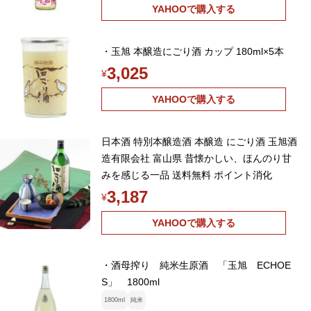
YAHOOで購入する
・玉旭 本醸造にごり酒 カップ 180ml×5本
3,025
¥
YAHOOで購入する
日本酒 特別本醸造酒 本醸造 にごり酒 玉旭酒
造有限会社 富山県 昔懐かしい、ほんのり甘
みを感じる一品 送料無料 ポイント消化
3,187
¥
YAHOOで購入する
・酒母搾り 純米生原酒 「玉旭 ECHOE
S」 1800ml
1800ml
純米