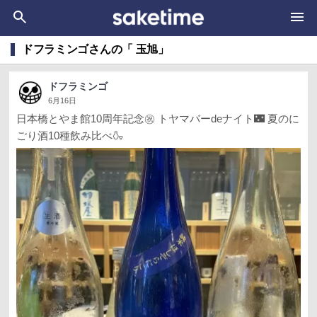
ドフラミンゴさんの「 玉旭」
ドフラミンゴ
6月16日
日本橋とやま館10周年記念㊗️ トヤマバーdeナイト🌃 夏のに
ごり酒10種飲み比べ🍶