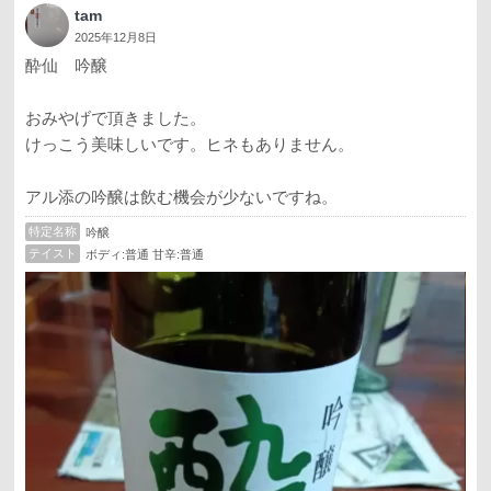
tam
2025年12月8日
酔仙 吟醸
おみやげで頂きました。
けっこう美味しいです。ヒネもありません。
アル添の吟醸は飲む機会が少ないですね。
特定名称
吟醸
テイスト
ボディ:普通 甘辛:普通