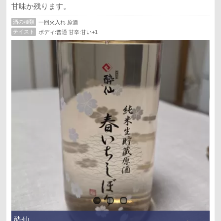
甘味か残ります。
酒の種類
一回火入れ 原酒
テイスト
ボディ:普通 甘辛:甘い+1
酔仙