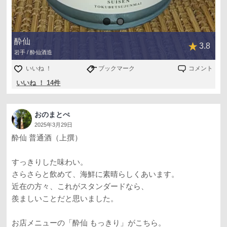
酔仙
3.8
岩手 / 酔仙酒造
いいね ！
ブックマーク
コメント
いいね ！ 14件
おのまとぺ
2025年3月29日
酔仙 普通酒（上撰）
すっきりした味わい。
さらさらと飲めて、海鮮に素晴らしくあいます。
近在の方々、これがスタンダードなら、
羨ましいことだと思いました。
お店メニューの「酔仙 もっきり」がこちら。