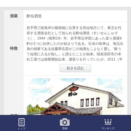
酒蔵
酔仙酒造
岩手県三陸海岸の最南端に位置する気仙地方にて、東北を代
表する酒造会社として知られる酔仙酒造（すいせんしゅぞ
う）。1944（昭和19）年、岩手県沿岸部にあった造り酒屋9
軒が1つに合併したのが始まりである。社名の由来は、地元出
特徴
身の画家である佐藤華岳斎がこの地酒をこよなく愛し「酔う
て仙境に入るが如し」と讃えたことが由来。陸前高田市の本
社工場では操業開始以来、酒造りを行っていたが、2011（平
成23）年の東日本大震災にて、津波により蔵が全壊する被害
続きを読む
を受けてしまう。県内の酒蔵の助けを得て酒造りを続け、翌
年2012（平成24）年8月大船渡に「酔仙酒造 大船渡蔵」を新
設し移転。震災後からは、使用する米を岩手県産へとチェン
ジ。“地元の人たちが楽しめるお酒”を大切にし、「美酒伝承」
を掲げる酔仙酒造が目指すのは、飲んでいて飽きないお酒。
三陸の風土と三陸の料理に合う「きれいなお酒」を造り続け
ている。
酒蔵
風景
ランキング
投稿
トップ