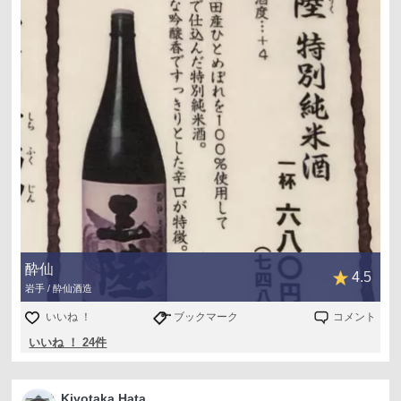
岩手出張（盛岡・紫波）で、明日は陸前高田なのですが、
きっかけとなった酔仙さんのお酒を飲めてよかった。
銘は酔仙ではないのですが、「三陸」がなかったので、こ
ちらに。
岩手・一関「ごっつおや」さまにて
酔仙
4.5
岩手 / 酔仙酒造
いいね ！
ブックマーク
コメント
いいね ！ 24件
Kiyotaka Hata