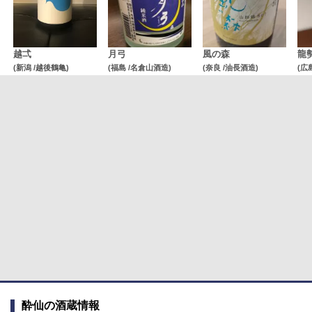
越弌
月弓
風の森
龍
(新潟 /越後鶴亀)
(福島 /名倉山酒造)
(奈良 /油長酒造)
(広
酔仙の酒蔵情報