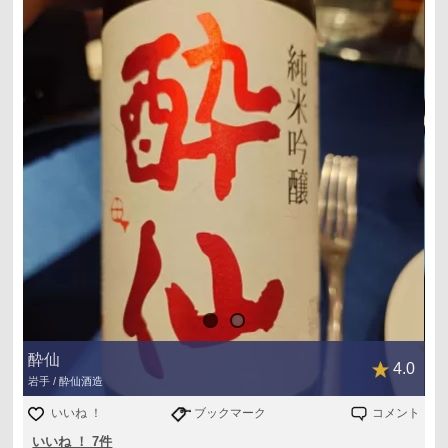
酔仙
4.0
岩手 / 酔仙酒造
いいね ！
ブックマーク
コメント
いいね ！ 7件