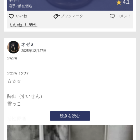
4.1
岩手 / 酔仙酒造
いいね ！
ブックマーク
コメント
いいね ！ 55件
オゼミ
2025年12月27日
2528
2025 1227
☆☆☆
酔仙（すいせん）
雪っこ
続きを読む
活性原酒
180ml
アルコール20度