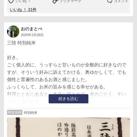
いいね ！
ブックマーク
コメント
いいね ！ 21件
おのまとぺ
2025年3月28日
三陸 特別純米
好き。
ごく個人的に、うっすらと甘いものが全般的に好きなので
すが、そういう好みに訴えてかける、奥ゆかしくて、でも
個性と普遍性のあるお酒と感じました。
ふっくらして、お米の旨みを感じる幸せがある。
料理とともにあると、本当に控えめで、水のごとく、すい
続きを読む
すいと頂けます。
坂口謹一郎『日本の酒』（岩波文庫）に曰く、よい日本酒
特定名称
特別純米
とは水のごとく、喉に引っかからず、自然に飲める酒な
り、と（要旨）。