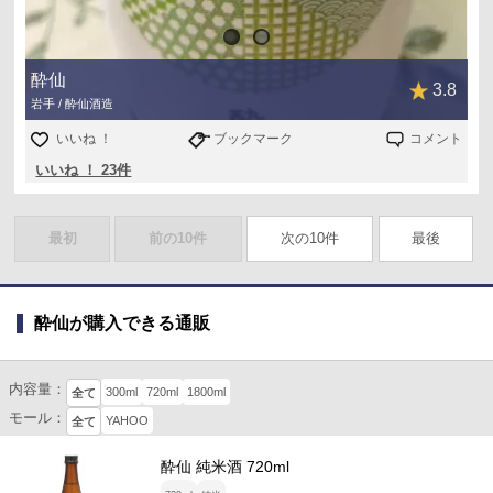
酔仙
3.8
岩手 / 酔仙酒造
いいね ！
ブックマーク
コメント
いいね ！ 23件
最初
前の10件
次の10件
最後
酔仙が購入できる通販
内容量：
300ml
720ml
1800ml
全て
モール：
YAHOO
全て
酔仙 純米酒 720ml