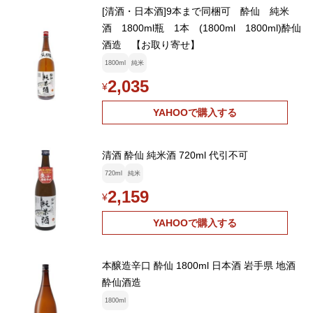
[清酒・日本酒]9本まで同梱可 酔仙 純米
酒 1800ml瓶 1本 (1800ml 1800ml)酔仙
酒造 【お取り寄せ】
1800ml
純米
2,035
¥
YAHOOで購入する
清酒 酔仙 純米酒 720ml 代引不可
720ml
純米
2,159
¥
YAHOOで購入する
本醸造辛口 酔仙 1800ml 日本酒 岩手県 地酒
酔仙酒造
1800ml