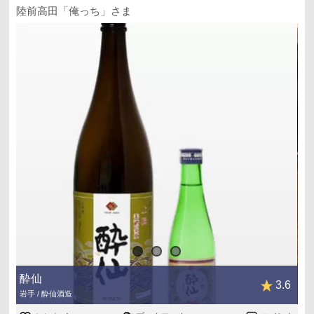
陸前高田「俺っち」さま
酔仙
3.6
岩手 / 酔仙酒造