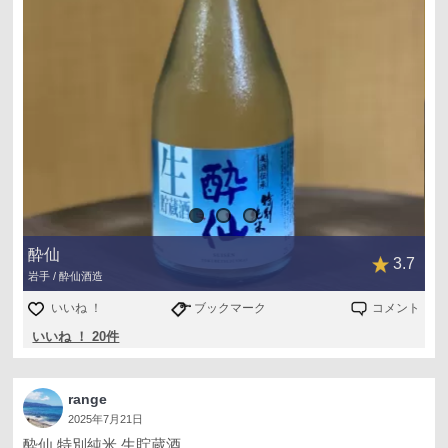
酔仙
3.7
岩手 / 酔仙酒造
いいね ！
ブックマーク
コメント
いいね ！ 20件
range
2025年7月21日
酔仙 特別純米 生貯蔵酒