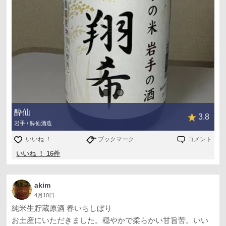
酔仙
3.8
岩手 / 酔仙酒造
いいね ！
ブックマーク
コメント
いいね ！ 16件
akim
4月10日
純米生貯蔵原酒 春いちしぼり
お土産にいただきました。穏やかで柔らかい甘旨苦。いい