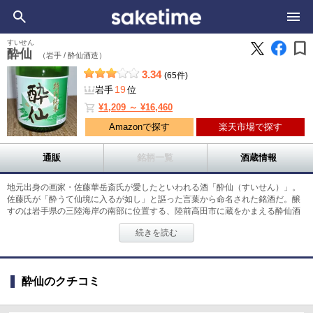
bookmark
すいせん
酔仙
（岩手 /
酔仙酒造）
3.34
(65件)
19
岩手
位
shopping_cart
¥1,209 ～ ¥16,460
Amazonで探す
楽天市場で探す
通販
銘柄一覧
酒蔵情報
地元出身の画家・佐藤華岳斎氏が愛したといわれる酒「酔仙（すいせん）」。
佐藤氏が「酔うて仙境に入るが如し」と謳った言葉から命名された銘酒だ。醸
すのは岩手県の三陸海岸の南部に位置する、陸前高田市に蔵をかまえる酔仙酒
造。東日本大震災で甚大な被害をうけながらも、美酒伝承の想いで歴史を繋ぎ
続きを読む
続けている蔵元だ。風味を大切にした軽快な麹造りと、氷上山（ひかみさん）
からの適度な硬水をつかうことにこだわり、飲み飽きしない綺麗な酒質をめざ
す。岩手県の風土にあうお酒であることを大切にしている。「大吟醸 酔仙」
は、フルーティーな爽やかさを感じる香りとやさしい甘みが特徴的な大吟醸
酔仙のクチコミ
酒。精米歩合40%まで丁寧に磨きあげ、岩手県独自の酵母「ジョバンニの調
べ」をつかった雑味のないきれいな味わいに仕上がっている。