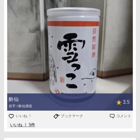
酔仙酒造
岩手県 大船渡市
酔仙
3.5
岩手 / 酔仙酒造
いいね ！
ブックマーク
コメント
いいね ！ 5件