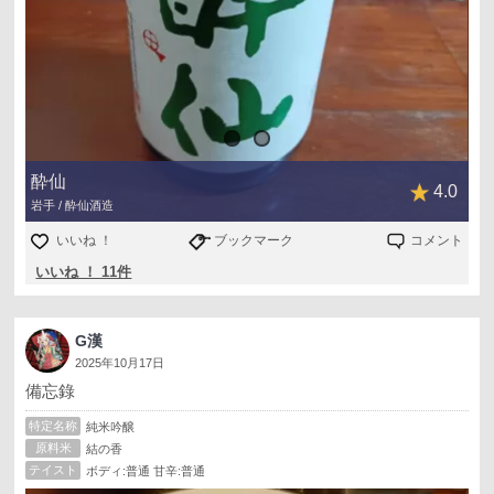
酔仙
4.0
岩手 / 酔仙酒造
いいね ！
ブックマーク
コメント
いいね ！ 11件
G漢
2025年10月17日
備忘錄
特定名称
純米吟醸
原料米
結の香
テイスト
ボディ:普通 甘辛:普通