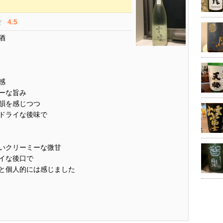
4.5
酒
感
ーな旨み
韻を感じつつ
ドライな後味で
いクリーミーな微甘
イな後口で
と個人的には感じました