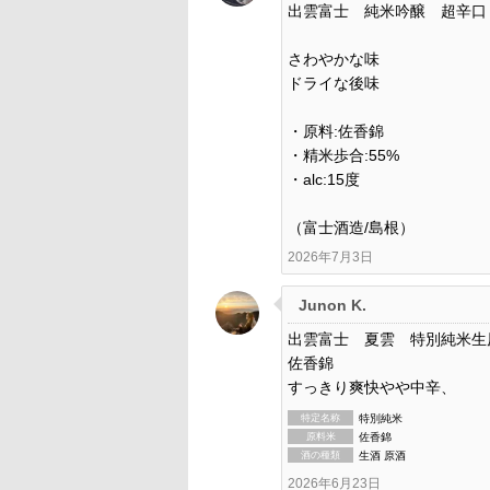
出雲富士 純米吟醸 超辛口
さわやかな味
ドライな後味
・原料:佐香錦
・精米歩合:55%
・alc:15度
（富士酒造/島根）
2026年7月3日
Junon K.
出雲富士 夏雲 特別純米生
佐香錦
すっきり爽快やや中辛、
特定名称
特別純米
原料米
佐香錦
酒の種類
生酒 原酒
2026年6月23日