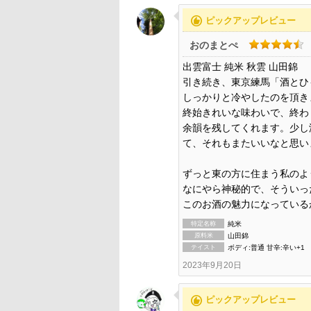
recommend
ピックアップレビュー
おのまとぺ
出雲富士 純米 秋雲 山田錦
引き続き、東京練馬「酒とひ
しっかりと冷やしたのを頂き
終始きれいな味わいで、終わ
余韻を残してくれます。少し
て、それもまたいいなと思い
ずっと東の方に住まう私のよ
なにやら神秘的で、そういっ
このお酒の魅力になっている
特定名称
純米
原料米
山田錦
テイスト
ボディ:普通 甘辛:辛い+1
2023年9月20日
recommend
ピックアップレビュー