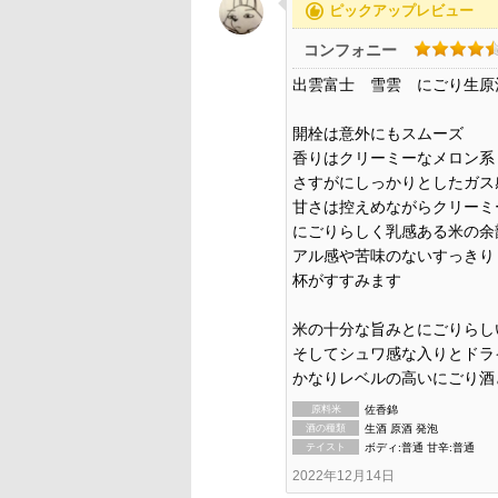
recommend
ピックアップレビュー
コンフォニー
出雲富士 雪雲 にごり生原
開栓は意外にもスムーズ
香りはクリーミーなメロン系
さすがにしっかりとしたガス
甘さは控えめながらクリーミ
にごりらしく乳感ある米の余
アル感や苦味のないすっきり
杯がすすみます
米の十分な旨みとにごりらし
そしてシュワ感な入りとドラ
かなりレベルの高いにごり酒
原料米
佐香錦
酒の種類
生酒 原酒 発泡
テイスト
ボディ:普通 甘辛:普通
2022年12月14日