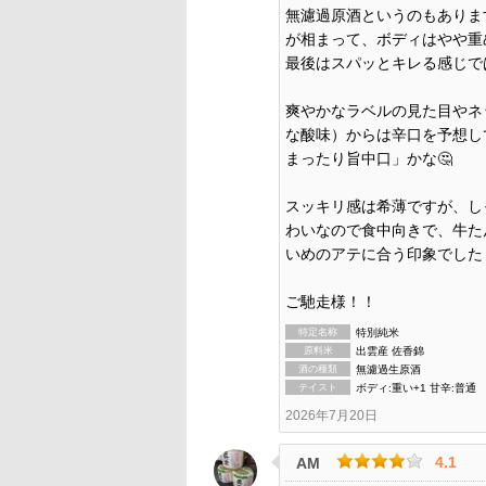
無濾過原酒というのもありま
が相まって、ボディはやや重
最後はスパッとキレる感じで
爽やかなラベルの見た目やネ
な酸味）からは辛口を予想し
まったり旨中口」かな🤔
スッキリ感は希薄ですが、し
わいなので食中向きで、牛た
いめのアテに合う印象でした！
ご馳走様！！
特定名称
特別純米
原料米
出雲産 佐香錦
酒の種類
無濾過生原酒
テイスト
ボディ:重い+1 甘辛:普通
2026年7月20日
4.1
AM