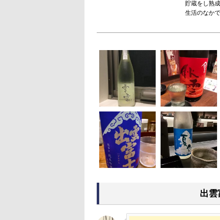
貯蔵をし熟
生活のなか
出雲