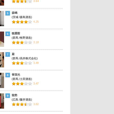
3.64
森嶋
5
(茨城 /森島酒造)
4.25
馥露酣
6
(群馬 /牧野酒造)
3.18
巌
7
(群馬 /高井株式会社)
3.49
誉国光
8
(群馬 /土田酒造)
3.47
龍勢
9
(広島 /藤井酒造)
3.82