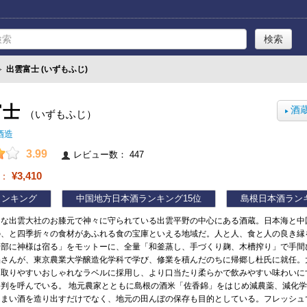
≫
出雲富士 (いずもふじ)
富士
酒
（いずもふじ）
▶
酒造
3.99
レビュー数： 447
¥3,410
帯：
ランキング
中国地方日本酒ランキング
15位
島根日本酒ラン
名な出雲大社のお膝元で神々に守られている出雲平野の中心にある酒蔵。日本海と中
の、と四季折々の食材があふれる食の宝庫といえる地域だ。人と人、食と人の良き縁
細部に神様は宿る」をモットーに、全量「和釜蒸し、手づくり麹、木槽搾り」で手間
晶さんが、東京農業大学醸造化学科で学び、修業を積んだのちに帰郷し杜氏に就任。
に取りやすいおしゃれなラベルに採用し、より口当たり柔らかで飲みやすい味わいに
評判を呼んでいる。 地元農家とともに島根の酒米「佐香錦」をはじめ減農薬、減化
まい酒を造り出すだけでなく、地元の田んぼの保存も目的としている。フレッシュ