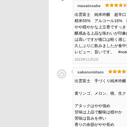
masatosake
出雲富士 純米吟醸 超辛口
精米55% アルコール16% 
やや穏やかな上立香ですっき
醸感ある上品な味わいが印象
は高いですが後口は軽く感じ
久しぶりに飲みましたが食中
レビュー、旨いです。 #note
2023年11月2日
sakenomitaro
出雲富士 手づくり純米吟醸
黄リンゴ、メロン、桃、生ク
アタックはやや強め
甘味は上品で酸味は穏やか
苦味は旨みを伴い
香りの余韻がやや長め