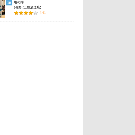
亀の海
10
(長野 /土屋酒造店)
4.41