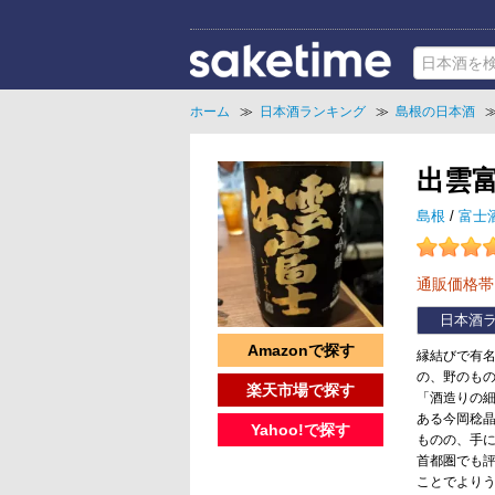
ホーム
≫
日本酒ランキング
≫
島根の日本酒
出雲
島根
/
富士
通販価格
日本酒
Amazonで探す
縁結びで有
の、野のも
楽天市場で探す
「酒造りの
ある今岡稔
Yahoo!で探す
ものの、手
首都圏でも
ことでよりう