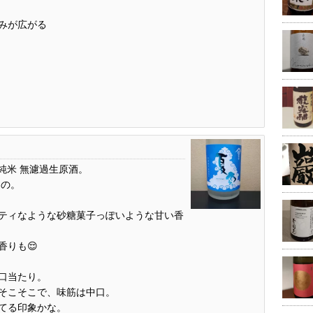
みが広がる
特別純米 無濾過生原酒。
もの。
ティなような砂糖菓子っぽいような甘い香
香りも😌
口当たり。
そこそこで、味筋は中口。
てる印象かな。