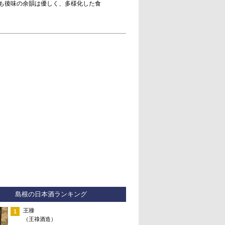
も後味の余韻は優しく、多様化した食
島根の日本酒ランキング
王祿
1
（王祿酒造）