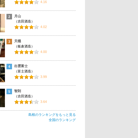
4.16
月山
2
（吉田酒造）
4.02
天穏
3
（板倉酒造）
4.00
出雲富士
4
（富士酒造）
3.99
智則
5
（吉田酒造）
3.64
島根のランキングをもっと見る
全国のランキング