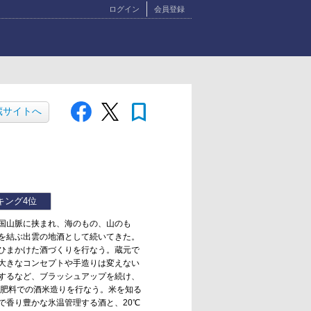
ログイン
会員登録
bookmark
蔵サイトへ
キング
4位
国山脈に挟まれ、海のもの、山のも
を結ぶ出雲の地酒として続いてきた。
ひまかけた酒づくりを行なう。蔵元で
大きなコンセプトや手造りは変えない
するなど、ブラッシュアップを続け、
学肥料での酒米造りを行なう。米を知る
で香り豊かな氷温管理する酒と、20℃