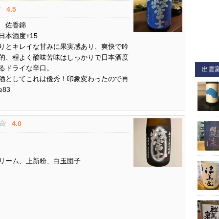
4.5
 佐香錦
日本酒度+15
りとキレイな甘みに果実感あり、爽快で吟
的、程よく酸味苦味はしっかりで日本酒度
るドライな辛口。
出雲
酒としてこれは優秀！印象変わったので再
83
4.0
リーム、上新粉、白玉団子