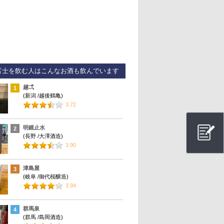
富士を飲む人はこんなお酒も飲んでいます
越弌
1
(新潟 /越後鶴亀)
3.72
明鏡止水
2
(長野 /大澤酒造)
3.90
津島屋
3
(岐阜 /御代桜醸造)
3.94
群馬泉
4
(群馬 /島岡酒造)