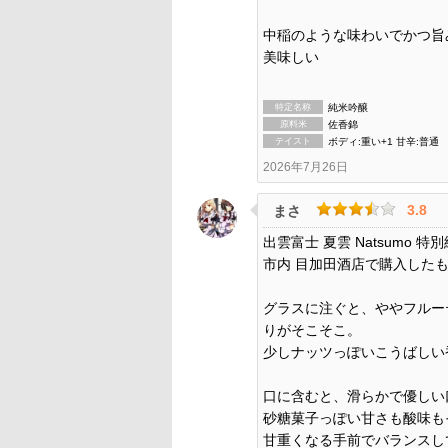
中稲のような味わいでかつ旨
美味しい
特定名称
純米吟醸
原料米
佐香錦
テイスト
ボディ:重い+1 甘辛:普通
2026年7月26日
3.8
まさ
出雲富士 夏雲 Natsumo 
市内 目加田酒店で購入した
グラスに注ぐと、ややフルー
りがそこそこ。
少しナッツっぽいこうばしい
口に含むと、滑らかで優しい
砂糖菓子っぽい甘さも酸味も
甘重くなる手前でバランスし