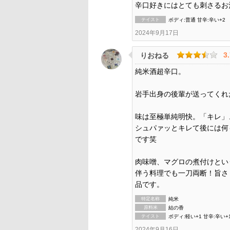
辛口好きにはとても刺さるお
テイスト
ボディ:普通 甘辛:辛い+2
2024年9月17日
3
りおねる
純米酒超辛口。
岩手出身の後輩が送ってくれ
味は至極単純明快。「キレ」
シュパァッとキレて後には何
です笑
肉味噌、マグロの煮付けとい
伴う料理でも一刀両断！旨さ
品です。
特定名称
純米
原料米
結の香
テイスト
ボディ:軽い+1 甘辛:辛い+
2024年9月16日