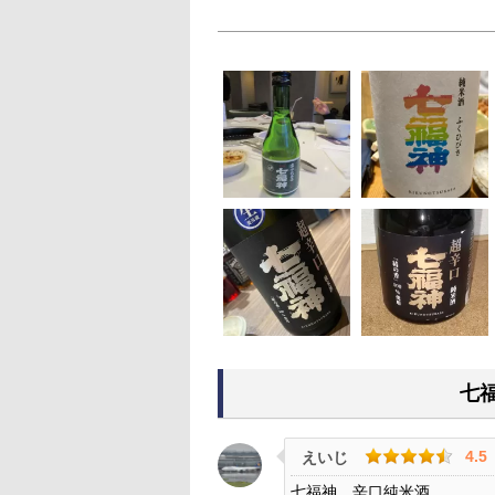
七
4.5
えいじ
七福神 辛口純米酒