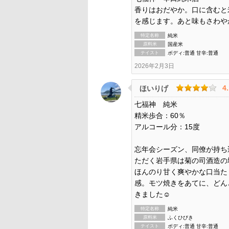
香りはおだやか。口に含むと
を感じます。あと味もさわや
特定名称
純米
原料米
国産米
テイスト
ボディ:普通 甘辛:普通
2026年2月3日
4
ほいりげ
七福神 純米
精米歩合：60％
アルコール分：15度
忘年会シーズン、同僚が持ち
ただく岩手県は菊の司酒造の地
ほんのり甘く爽やかな口当た
感。モツ焼きをあてに、どん
きました☺️
特定名称
純米
原料米
ふくひびき
テイスト
ボディ:普通 甘辛:普通