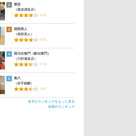
紫宙
2
（紫波酒造店）
4.20
南部美人
3
（南部美人）
4.03
酉与右衛門（酔右衛門）
4
（川村酒造店）
3.74
奥六
5
（岩手銘醸）
3.63
岩手のランキングをもっと見る
全国のランキング