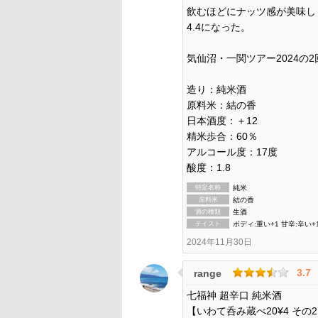
飲むほどにナッツ感が美味し
4.4になった。
気仙沼・一関ツアー2024の
造り：純米酒
原料米：結の香
日本酒度：＋12
精米歩合：60％
アルコール度：17度
酸度：1.8
特定名称
純米
原料米
結の香
酒の種類
生酒
テイスト
ボディ:重い+1 甘辛:辛い+
2024年11月30日
3.7
range
七福神 超辛口 純米酒
【いわて呑み蔵べ20¥4 その