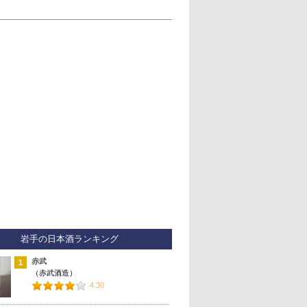
岩手の日本酒ランキング
赤武
1
（赤武酒造）
4.30