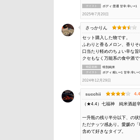
テイスト
ボディ:普通 甘辛:辛い+1
2025年7月20日
さっかりん
セット購入した物です。
ふわりと香るメロン、香りそ
口当たり軽めのちょい辛な旨
クセもなく万能系の食中酒で
特定名称
特別純米
テイスト
ボディ:軽い+1 甘辛:辛い+
2024年12月29日
4.
succhii
（★4.4）七福神 純米酒超
一升瓶の残り半分以下、の状
ただナッツ感あり。愛媛の「
含めて好きなタイプ。