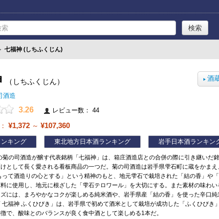
≫
七福神 (しちふくじん)
神
酒
（しちふくじん）
▶
司酒造
3.26
レビュー数： 44
¥1,372
¥107,360
帯：
～
ランキング
東北地方日本酒ランキング
岩手日本酒ランキン
業の菊の司酒造が醸す代表銘柄「七福神」は、箱庄酒造店との合併の際に引き継いだ
駆けとして長く愛される看板商品の一つだ。菊の司酒造は岩手県雫石町に蔵をかまえ
をもって酒造りの心とする」という精神のもと、地元雫石で栽培された「結の香」や
原料に使用し、地元に根ざした「雫石テロワール」を大切にする。また素材の味わい
ーズには、まろやかなコクが楽しめる純米酒や、岩手県産「結の香」を使った辛口純
 七福神 ふくひびき」は、岩手県で初めて酒米として栽培が成功した「ふくひびき
特徴で、酸味とのバランスが良く食中酒として楽しめる1本だ。