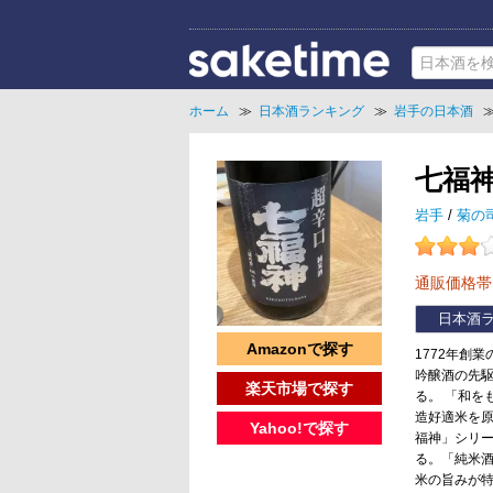
ホーム
≫
日本酒ランキング
≫
岩手の日本酒
七福
岩手
/
菊の
通販価格
日本酒
Amazonで探す
1772年創
吟醸酒の先
楽天市場で探す
る。 「和
造好適米を
Yahoo!で探す
福神」シリ
る。「純米酒
米の旨みが