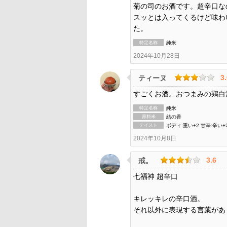
菊の司のお酒です。超辛口な
スッとは入ってくるけど味わ
た。
特定名称
純米
2024年10月28日
3
ティーヌ
すごくお酒。おつまみの鶏白
特定名称
純米
原料米
結の香
テイスト
ボディ:重い+2 甘辛:辛い+
2024年10月8日
3.6
戒。
七福神 超辛口
キレッキレの辛口酒。
それ以外に表現する言葉があ