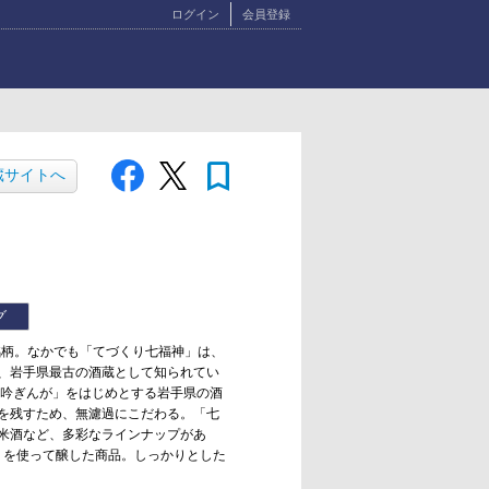
ログイン
会員登録
bookmark
蔵サイトへ
グ
銘柄。なかでも「てづくり七福神」は、
、岩手県最古の酒蔵として知られてい
「吟ぎんが」をはじめとする岩手県の酒
を残すため、無濾過にこだわる。「七
米酒など、多彩なラインナップがあ
」を使って醸した商品。しっかりとした