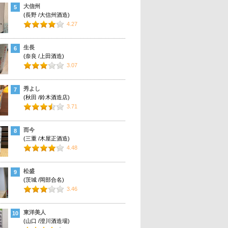
大信州
5
(長野 /大信州酒造)
4.27
生長
6
(奈良 /上田酒造)
3.07
秀よし
7
(秋田 /鈴木酒造店)
3.71
而今
8
(三重 /木屋正酒造)
4.48
松盛
9
(茨城 /岡部合名)
3.46
東洋美人
10
(山口 /澄川酒造場)