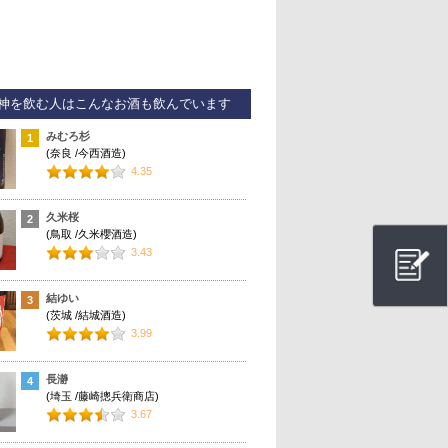
神を飲む人はこんなお酒も飲んでいます
みむろ杉
1
(奈良 /今西酒造)
4.35
久米桜
2
(鳥取 /久米櫻酒造)
3.43
結ゆい
3
(茨城 /結城酒造)
3.99
長瀞
4
(埼玉 /藤崎摠兵衛商店)
3.67