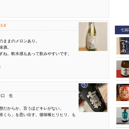
3.8
七福
のままのメロンあり。
味酒。
すね。軟水感もあって飲みやすいです。
1
4
辛口 生
態だからか、言うほどキレがない。
咲くら」を思い出す。後味喉ヒリヒリ、も