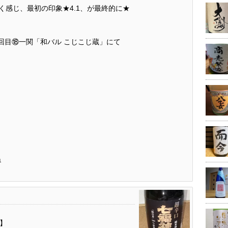
く感じ、最初の印象★4.1、が最終的に★
2回目⑱一関「和バル こじこじ蔵」にて
1
2】