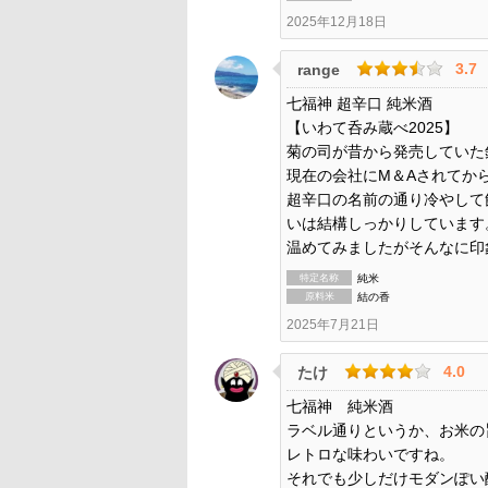
2025年12月18日
3.7
range
七福神 超辛口 純米酒
【いわて呑み蔵べ2025】
菊の司が昔から発売していた
現在の会社にM＆Aされてか
超辛口の名前の通り冷やして
いは結構しっかりしています
温めてみましたがそんなに印
特定名称
純米
原料米
結の香
2025年7月21日
4.0
たけ
七福神 純米酒
ラベル通りというか、お米の
レトロな味わいですね。
それでも少しだけモダンぽい