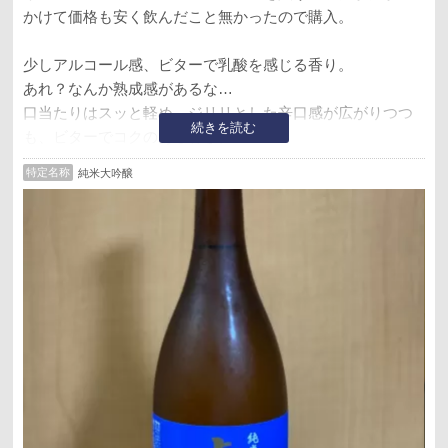
かけて価格も安く飲んだこと無かったので購入。
少しアルコール感、ビターで乳酸を感じる香り。
あれ？なんか熟成感があるな…
口当たりはスッと軽め、ジリリとした辛口感が広がりつつ
続きを読む
も、ビターでコクのある甘さ。
特定名称
純米大吟醸
個人的にはアリな味わいではあるが、保管状況なのか元々
の味なのかはわからないが、純米大吟醸のイメージを期待
して買った人には残念かも。
熟成ありきで飲むのは良いと思う。