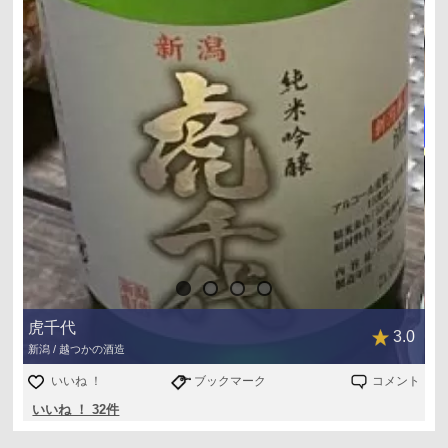
虎千代
3.0
新潟 / 越つかの酒造
いいね ！
ブックマーク
コメント
いいね ！ 32件