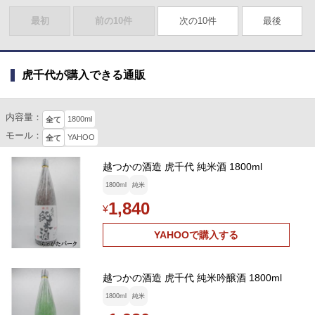
最初
前の10件
次の10件
最後
虎千代が購入できる通販
内容量：
1800ml
全て
モール：
YAHOO
全て
越つかの酒造 虎千代 純米酒 1800ml
1800ml
純米
1,840
¥
YAHOOで購入する
越つかの酒造 虎千代 純米吟醸酒 1800ml
1800ml
純米