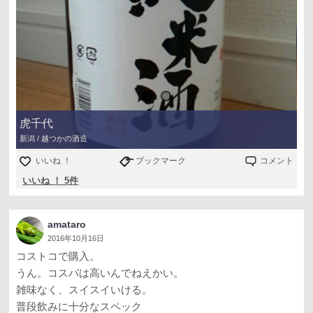
虎千代
新潟 / 越つかの酒造
いいね ！
ブックマーク
コメント
いいね ！ 5件
amataro
2016年10月16日
コストコで購入。
うん。コスパは高いんでねえかい。
雑味なく、スイスイいける。
普段飲みに十分なスペック