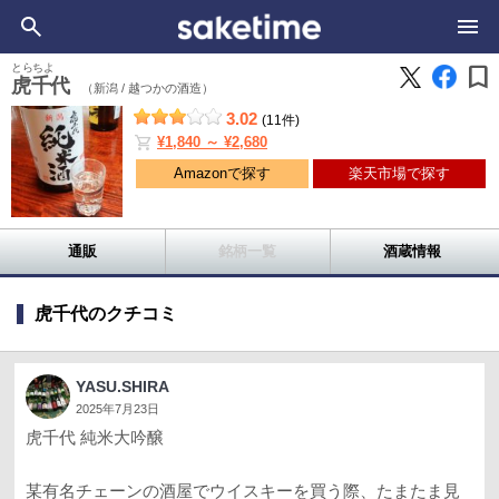
bookmark
とらちよ
虎千代
（新潟 /
越つかの酒造）
3.02
(11件)
shopping_cart
¥1,840 ～ ¥2,680
Amazonで探す
楽天市場で探す
通販
銘柄一覧
酒蔵情報
虎千代のクチコミ
YASU.SHIRA
2025年7月23日
虎千代 純米大吟醸
某有名チェーンの酒屋でウイスキーを買う際、たまたま見