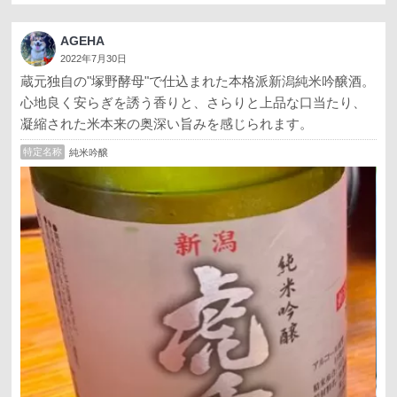
AGEHA
2022年7月30日
蔵元独自の"塚野酵母"で仕込まれた本格派新潟純米吟醸酒。
心地良く安らぎを誘う香りと、さらりと上品な口当たり、
凝縮された米本来の奥深い旨みを感じられます。
特定名称
純米吟醸