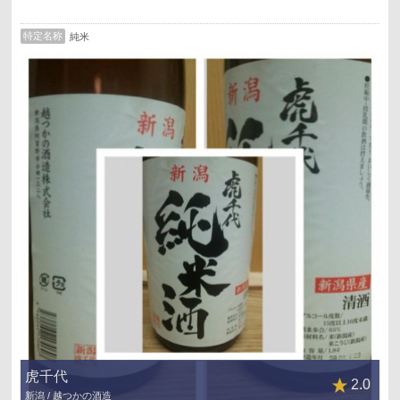
特定名称
純米
虎千代
2.0
新潟 / 越つかの酒造