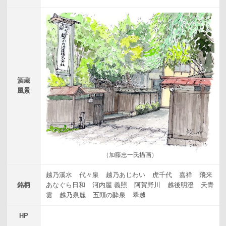
酒蔵
風景
（加藤忠一氏描画）
越乃溪水
代々泉
越乃あじわい
虎千代
嘉祥
飛来
銘柄
あなぐら日和
河内屋 義照
阿賀野川
越後明澄
天青
雲
越乃泉麗
五頭の酔泉
翠越
HP