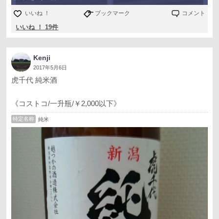
いいね ！
ブックマーク
コメント
いいね ！ 19件
Kenji
2017年5月6日
虎千代 純米酒
《コストコ/一升瓶/￥2,000以下》
特定名称
純米