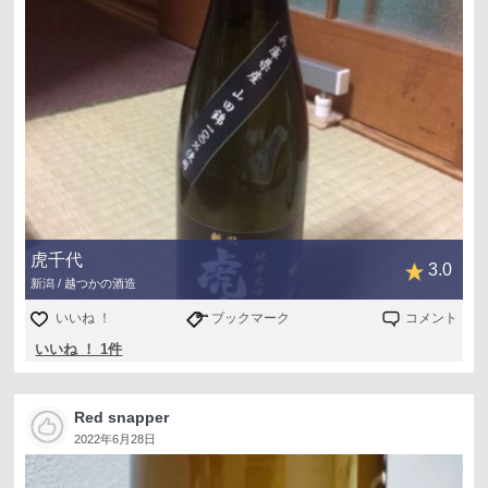
虎千代
3.0
新潟 / 越つかの酒造
いいね ！
ブックマーク
コメント
いいね ！ 1件
Red snapper
2022年6月28日