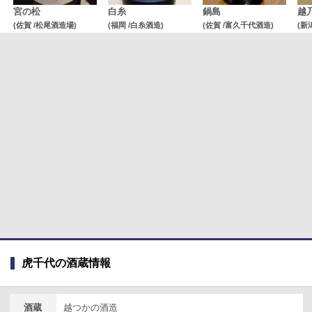
宮の松
白糸
鍋島
越
(佐賀 /松尾酒造場)
(福岡 /白糸酒造)
(佐賀 /富久千代酒造)
(新
虎千代の酒蔵情報
酒蔵
越つかの酒造