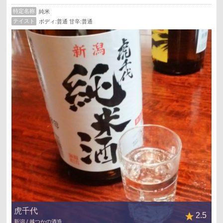
特定名称
純米
テイスト
ボディ:普通 甘辛:普通
虎千代
2.5
新潟 / 越つかの酒造