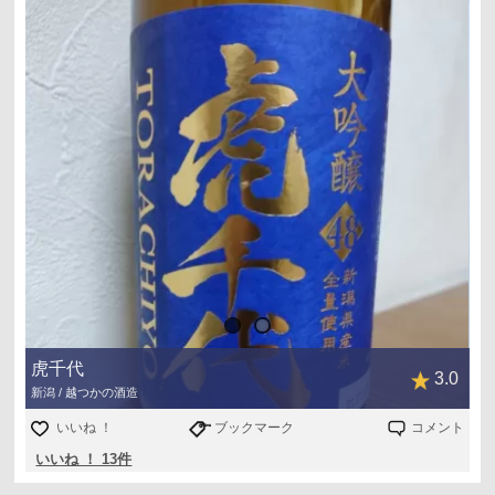
虎千代
3.0
新潟 / 越つかの酒造
いいね ！
ブックマーク
コメント
いいね ！ 13件