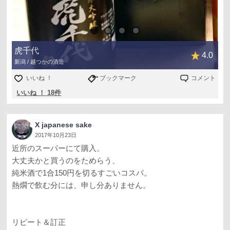
虎千代
4.0
新潟 / 越つかの酒造
いいね ！
ブックマーク
コメント
いいね ！ 18件
X japanese sake
2017年10月23日
近所のスーパーにて購入。
大丈夫かと買うのをためらう、
純米酒で1合150円を切るすごいコスパ。
熱燗で飲む分には、申し分ありません。
リピート＆訂正