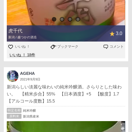
虎千代
3.0
新潟 / 越つかの酒造
いいね ！
ブックマーク
コメント
いいね ！ 18件
AGEHA
2021年9月9日
新潟らしい淡麗な味わいの純米吟醸酒。さらりとした味わ
い。 【精米歩合】55% 【日本酒度】+5 【酸度】1.7
【アルコール度数】15.5
特定名称
純米吟醸
原料米
新潟県産米