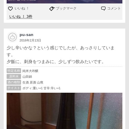
いいね ！
ブックマーク
コメント
いいね ！ 3件
pu-san
2016年2月13日
少し辛いかな？という感じでしたが、あっさりしていま
す。
夕飯に、刺身をつまみに、少しずつ飲みたいです。
特定名称
純米大吟醸
原料米
山田錦
酒の種類
生酒 原酒 山廃
テイスト
ボディ:重い+1 甘辛:辛い+1