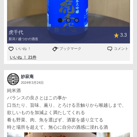
虎千代
3.3
新潟 / 越つかの酒造
いいね ！
ブックマーク
コメント
いいね ！ 21件
妙寂庵
2024年3月24日
純米酒
バランスの良さとはこの事か
口当たり、旨味、薫り、とろける舌触りから喉越しまで、
欲しいものを加減よく満たしてくれる
肴も野菜、肉、魚を選ばず、酒宴を盛り立てる
時と場所を超えて、無心に自分の酒感に浸れる酒