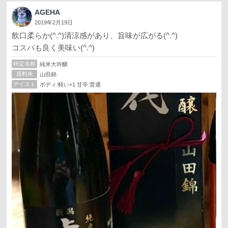
AGEHA
2019年2月19日
飲口柔らか(^.^)清涼感があり、旨味が広がる(^.^)
コスパも良く美味い(^.^)
特定名称
純米大吟醸
原料米
山田錦
テイスト
ボディ:軽い+1 甘辛:普通