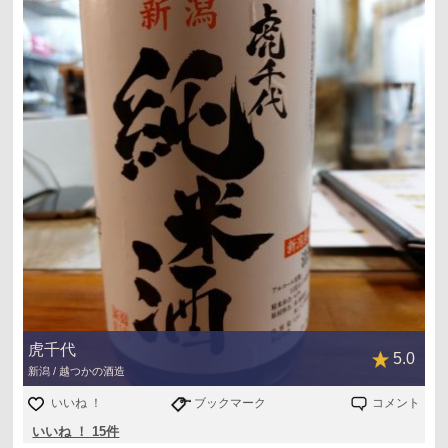
虎千代
5.0
新潟 / 越つかの酒造
いいね ！
ブックマーク
コメント
いいね ！ 15件