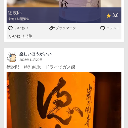
徳次郎
3.8
京都 / 城陽酒造
いいね ！
ブックマーク
コメント
いいね ！ 3件
楽しいほうがいい
2025年11月29日
徳次郎 特別純米 ドライでガス感