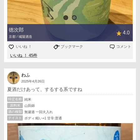
徳次郎
4.0
京都 / 城陽酒造
いいね ！
ブックマーク
コメント
いいね ！ 45件
わふ
2025年4月26日
夏酒だけあって、するする系ですね
特定名称
純米
原料米
山田錦
酒の種類
無濾過 一回火入れ
テイスト
ボディ:軽い+1 甘辛:普通