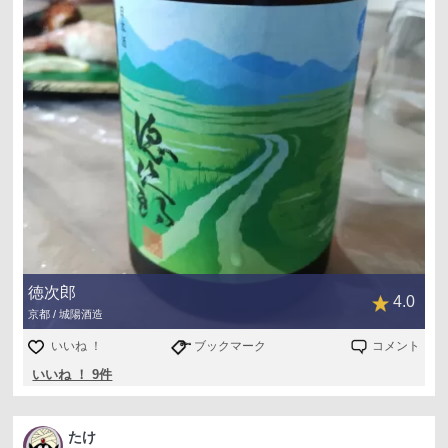
徳次郎
4.0
京都 / 城陽酒造
いいね ！
ブックマーク
コメント
いいね ！ 9件
たけ