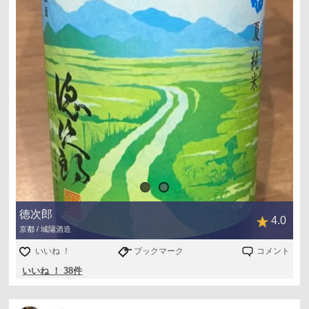
徳次郎
4.0
京都 / 城陽酒造
いいね ！
ブックマーク
コメント
いいね ！ 38件