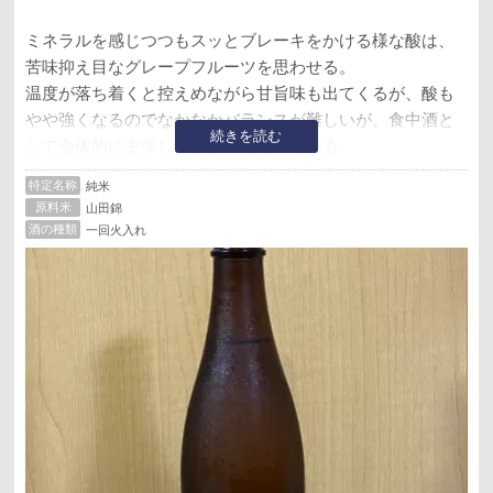
ミネラルを感じつつもスッとブレーキをかける様な酸は、
苦味抑え目なグレープフルーツを思わせる。
温度が落ち着くと控えめながら甘旨味も出てくるが、酸も
やや強くなるのでなかなかバランスが難しいが、食中酒と
続きを読む
して全体的に主張し過ぎない感じではある。
後、山田錦ではなく祝っぽさを感じる。
特定名称
純米
原料米
山田錦
酒の種類
一回火入れ