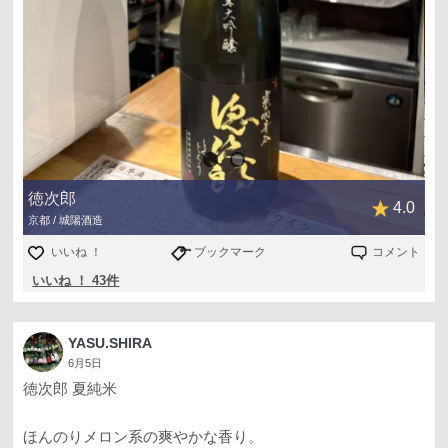
徳次郎
4.0
京都 / 城陽酒造
いいね ！
ブックマーク
コメント
いいね ！ 43件
YASU.SHIRA
6月5日
徳次郎 夏純米
ほんのりメロン系の爽やかな香り。