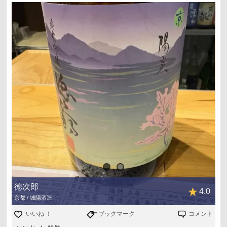
徳次郎
4.0
京都 / 城陽酒造
いいね ！
ブックマーク
コメント