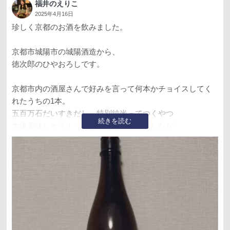
福井のえりこ
2025年4月16日
珍しく京都のお酒を飲みました。
京都市城陽市の城陽酒造から、
徳次郎のひやおろしです。
京都市内の酒屋さんで好みを言って何本かチョイスしてく
れたうちの1本。
五百万石だいすきだし、特別純米ってつくやつ
続きを読む
大体美味しそう！って軽い感じで飲みましたが
求めてたどっしり感なしで、
あんまりお米の深みを感じないような…？
あっさり飲める軽いお酒でした！
そして1週間ほど放置してたら微発泡な感じも完全に無くな
ってて美味しくなってたー！
好みの味にだいぶ近づいてて嬉しかった♪