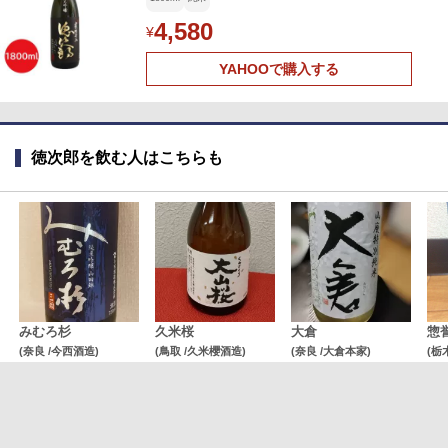
4,580
¥
YAHOOで購入する
徳次郎を飲む人はこちらも
みむろ杉
久米桜
大倉
惣
(奈良 /今西酒造)
(鳥取 /久米櫻酒造)
(奈良 /大倉本家)
(栃