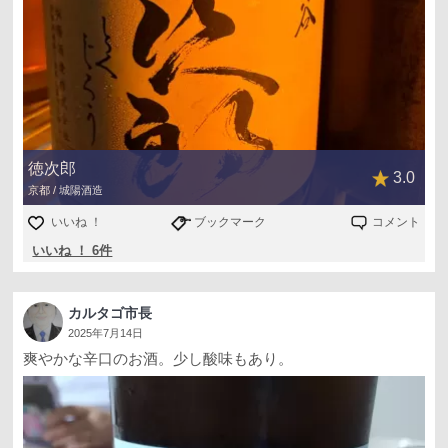
徳次郎
3.0
京都 / 城陽酒造
いいね ！
ブックマーク
コメント
いいね ！ 6件
カルタゴ市長
2025年7月14日
爽やかな辛口のお酒。少し酸味もあり。