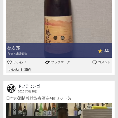
ワイングラスで飲みたい日本酒でした！
徳次郎
3.0
京都 / 城陽酒造
いいね ！
ブックマーク
コメント
いいね ！ 15件
ドフラミンゴ
2025年3月28日
日本の酒情報館🍶春酒🌸4種セット🍶