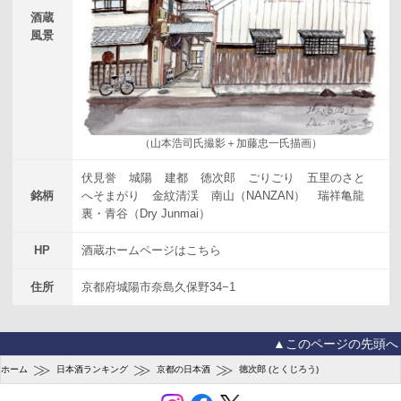
酒蔵
風景
（山本浩司氏撮影＋加藤忠一氏描画）
伏見誉
城陽
建都
徳次郎
ごりごり
五里のさと
銘柄
へそまがり
金紋清渓
南山（NANZAN）
瑞祥亀龍
裏・青谷（Dry Junmai）
HP
酒蔵ホームページはこちら
住所
京都府城陽市奈島久保野34−1
▲このページの先頭へ
≫
≫
≫
ホーム
日本酒ランキング
京都の日本酒
徳次郎 (とくじろう)