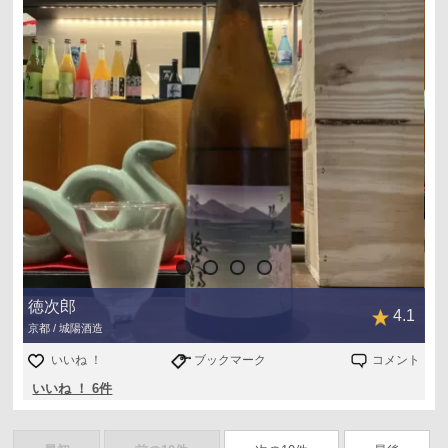
徳次郎
4.1
京都 / 城陽酒造
いいね ！
ブックマーク
コメント
いいね ！ 6件