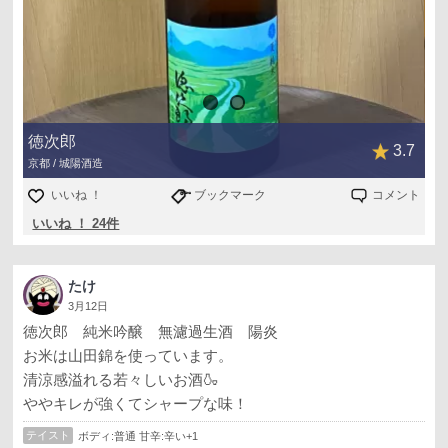
徳次郎
3.7
京都 / 城陽酒造
いいね ！
ブックマーク
コメント
いいね ！ 24件
たけ
3月12日
徳次郎 純米吟醸 無濾過生酒 陽炎
お米は山田錦を使っています。
清涼感溢れる若々しいお酒🍶
ややキレが強くてシャープな味！
テイスト
ボディ:普通 甘辛:辛い+1