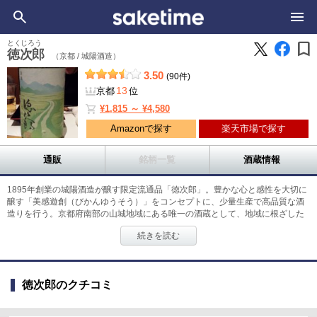
bookmark
とくじろう
徳次郎
（京都 /
城陽酒造）
3.50
(90件)
13
京都
位
shopping_cart
¥1,815 ～ ¥4,580
Amazonで探す
楽天市場で探す
通販
銘柄一覧
酒蔵情報
1895年創業の城陽酒造が醸す限定流通品「徳次郎」。豊かな心と感性を大切に
醸す「美感遊創（びかんゆうそう）」をコンセプトに、少量生産で高品質な酒
造りを行う。京都府南部の山城地域にある唯一の酒蔵として、地域に根ざした
酒造りに挑戦。仕込みには、木津川の伏流水を地下100メートルから汲みあげ
続きを読む
て使用。超軟水を使って醸すことで、米本来の味わいを残しつつ、飲み飽きし
ない食中酒をめざす。またほぼ手造りで行う仕込みには、兵庫県産「山田錦」
や京都府産「祝」などの酒造好適米を使う。少量ずつ丁寧に醸すことで、雑味
のないクリアな酒質を生みだすのだ。「徳次郎 特別純米」は、京都府産「五
徳次郎のクチコミ
百万石」を100％使って醸した、飲み飽きしない食中酒。穏やかな香りとフレ
ッシュな味わいが料理の旨みを引き立たせ、徳次郎シリーズのなかでも手軽に
楽しめる定番酒としておすすめだ。