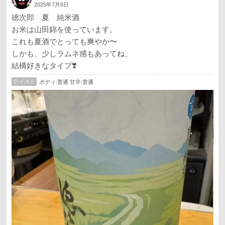
2025年7月6日
徳次郎 夏 純米酒
お米は山田錦を使っています。
これも夏酒でとっても爽やか〜
しかも、少しラムネ感もあってね、
結構好きなタイプ❣️
テイスト
ボディ:普通 甘辛:普通