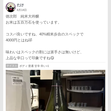
たけ
6月14日
徳次郎 純米大吟醸
お米は五百万石を使っています。
コスパ良いですね、40%精米歩合のスペックで
4000円とはね🤣
味わいはスペックの割には派手さは無いけど、
上品な辛口って印象ですね😋
テイスト
ボディ:普通 甘辛:辛い+1