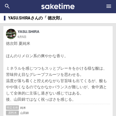
YASU.SHIRAさんの「 徳次郎」
YASU.SHIRA
6月5日
徳次郎 夏純米
ほんのりメロン系の爽やかな香り。
ミネラルを感じつつもスッとブレーキをかける様な酸は、
苦味抑え目なグレープフルーツを思わせる。
温度が落ち着くと控えめながら甘旨味も出てくるが、酸も
やや強くなるのでなかなかバランスが難しいが、食中酒と
して全体的に主張し過ぎない感じではある。
後、山田錦ではなく祝っぽさを感じる。
特定名称
純米
原料米
山田錦