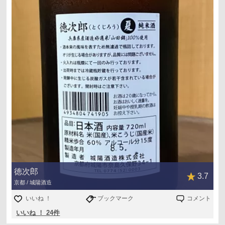
徳次郎
3.7
京都 / 城陽酒造
いいね ！
ブックマーク
コメント
いいね ！ 24件