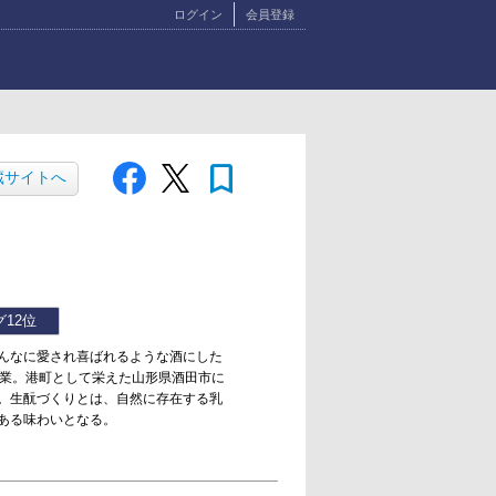
ログイン
会員登録
bookmark
蔵サイトへ
グ
12位
んなに愛され喜ばれるような酒にした
創業。港町として栄えた山形県酒田市に
。生酛づくりとは、自然に存在する乳
ある味わいとなる。