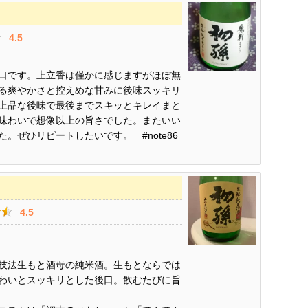
4.5
口です。上立香は僅かに感じますがほぼ無
る爽やかさと控えめな甘みに後味スッキリ
上品な後味で最後までスキッとキレイまと
味わいで想像以上の旨さでした。またいい
。ぜひリピートしたいです。 #note86
4.5
技法生もと酒母の純米酒。生もとならでは
わいとスッキリとした後口。飲むたびに旨