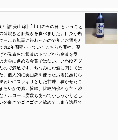
醸 生詰 美山錦】｢土用の丑の日｣ということ
の蒲焼きと肝焼きを食べました。自身が所
クールも無事に終わったので良いお酒をと
て丸2年間寝かせていたこちらを開栓。翌
げが発表され銀賞のトップから金賞を受
の大会に進める金賞ではない、いわゆるダ
たので満足です。ちなみにお酒に関しては
た。個人的に美山錦を使ったお酒に感じら
味わいにスッキリとした甘味、寝かせたこ
まろやかで濃い旨味、比較的強めな苦・渋
なアルコール度数もあってかしっかりとし
レの良さでゴクゴクと飲めてしまう逸品で
1