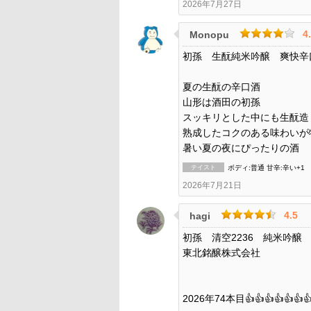
2026年7月27日
4
Monopu
初孫 生酛純米吟醸 爽快辛
夏の生酛の辛口酒
山形は酒田の初孫
スッキリとした中にも生酛造
熟成したコクのある味わいが
暑い夏の夜にぴったりの酒
テイスト
ボディ:普通 甘辛:辛い+1
2026年7月21日
4.5
hagi
初孫 清空2236 純米吟醸
東北銘醸株式会社
2026年74本目👍👍👍👍👍👍👍