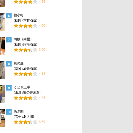
4.25
福小町
6
(秋田 /木村酒造)
4.00
阿桜（阿櫻）
7
(秋田 /阿桜酒造)
3.90
風の森
8
(奈良 /油長酒造)
4.18
くどき上手
9
(山形 /亀の井酒造)
4.26
あさ開
10
(岩手 /あさ開)
3.60