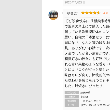
2026年7月27日
4.8
やまだ
【初孫 爽快辛口 生酛純米吟
で近所の角上にて購入した鰻
属している吹奏楽団体のコン
思い、自宅の日本酒セラーに
日になり、なんと賞の繰り上
賞。ありがたいお話です。次
メ金でしたが良い演奏ができ
初孫好きの彼女にも好評でし
れる青い果物のような香り・
とによりコクがグッと増した
味はキレが良く、比較的低め
た味わいを感じられつつもキ
した。肝焼きにぴったり。
特定名称
純米吟醸
原料米
美山錦
酒の種類
一回火入れ 生もと
テイスト
ボディ:軽い+1 甘辛:辛い+