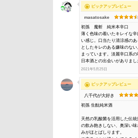
recommend
ピックアップレビュー
masatosake
初孫 魔斬 純米本辛口
薄く色味の着いたキレイな辛
い感じ。口当たり清涼感のあ
としたキレのある嫌味のない
まっています。淡麗辛口系の
日本酒との出会いがありました
2021年5月25日
recommend
ピックアップレビュー
八千代が大好き
初孫 生酛純米酒
天然の乳酸菌を活用した伝統
の飲み飽きしない、奥深い味
みがほとばしります。