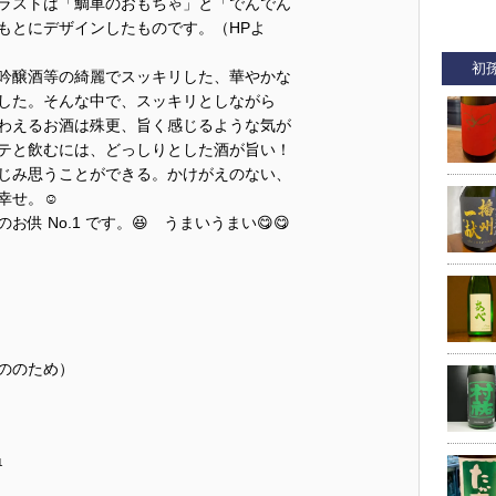
ラストは「鯛車のおもちゃ」と「でんでん
もとにデザインしたものです。（HPよ
初
吟醸酒等の綺麗でスッキリした、華やかな
した。そんな中で、スッキリとしながら
わえるお酒は殊更、旨く感じるような気が
テと飲むには、どっしりとした酒が旨い！
じみ思うことができる。かけがえのない、
幸せ。☺️
供 No.1 です。😆 うまいうまい😋😋
ののため）
1