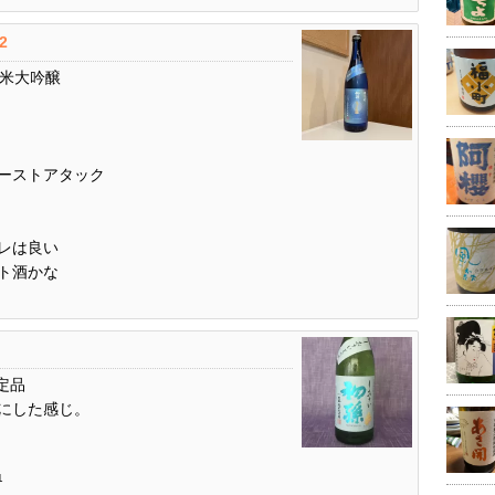
.2
純米大吟醸
ーストアタック
レは良い
ト酒かな
 限定品
にした感じ。
1