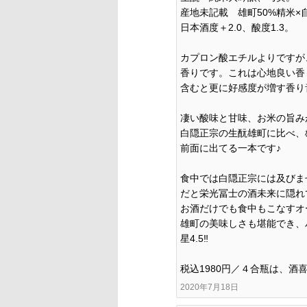
産地未記載 雄町50%精米×
日本酒度＋2.0、酸度1.3。
カプロン酸エチルよりですが
香りです。これは心地良い香
含むと更に好感度が増す香り
凄い酸味と甘味、お米の旨み
白隠正宗の生酛雄町に比べ、
前面に出てる一本です♪
食中では白隠正宗には及びま
だと栄光冨士の酒未来に隠れ
お酒だけでも食中もこなすオ
雄町の美味しさも堪能でき、
星4.5‼︎
税込1980円／４合瓶は、酒
2020年7月18日