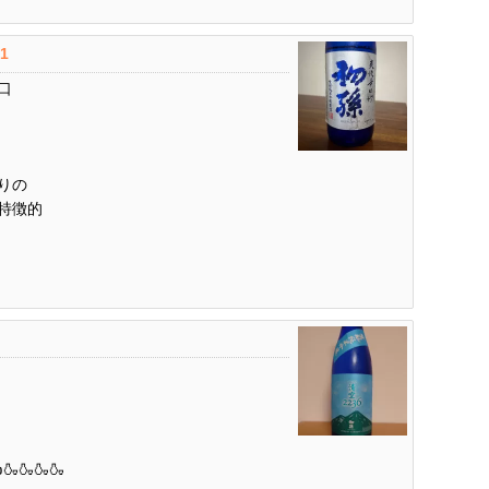
.1
口
りの
特徴的
🍶🍶🍶🍶