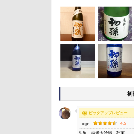
初
recommend
ピックアップレビュー
4.5
ogr
生酛 純米大吟醸、巧実。