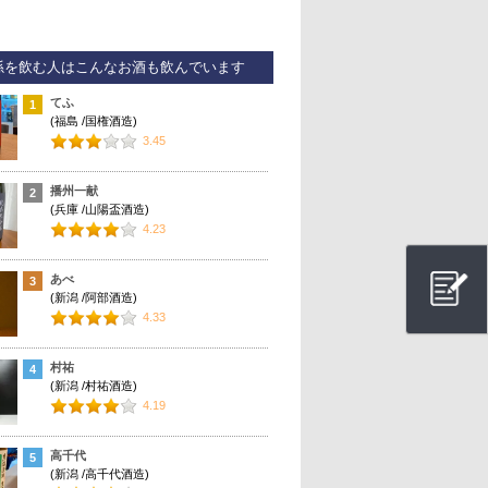
孫を飲む人はこんなお酒も飲んでいます
てふ
1
(福島 /国権酒造)
3.45
播州一献
2
(兵庫 /山陽盃酒造)
4.23
あべ
3
(新潟 /阿部酒造)
4.33
村祐
4
(新潟 /村祐酒造)
4.19
高千代
5
(新潟 /高千代酒造)