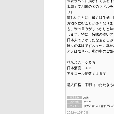
※表ラベルに描かれてあるイ
太鼓」で創業の頃のラベルを
り）
嬉しいことに、最近は生酒、
お酒を飲むことが多くなりま
も、米の旨みがしっかりと味
します。特に、旨味の濃いア
日本人でよかったなぁとしみ
日々の体験ですねぇ〜。幸せ
アテは塩サバ。私の中のご飯のお
精米歩合：６０％
日本酒度：＋３
アルコール度数：１６度
購入価格 不明（いただきも
特定名称
純米
酒の種類
生もと
テイスト
ボディ:重い+1 甘辛:辛い+
2022年10月9日