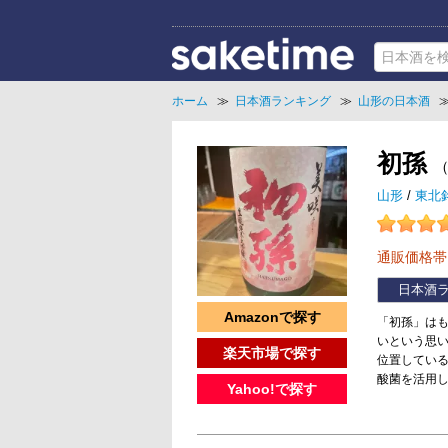
ホーム
≫
日本酒ランキング
≫
山形の日本酒
初孫
山形
/
東北
通販価格
日本酒
Amazonで探す
「初孫」は
いという思い
楽天市場で探す
位置してい
酸菌を活用
Yahoo!で探す