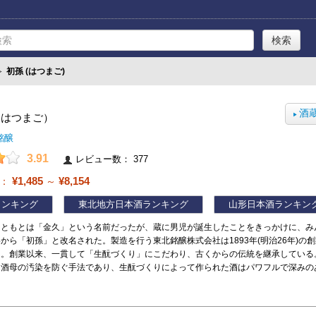
≫
初孫 (はつまご)
酒
（はつまご）
▶
銘醸
3.91
レビュー数： 377
¥1,485
¥8,154
帯：
～
ランキング
東北地方日本酒ランキング
山形日本酒ランキン
もともとは「金久」という名前だったが、蔵に男児が誕生したことをきっかけに、み
から「初孫」と改名された。製造を行う東北銘醸株式会社は1893年(明治26年)の
る。創業以来、一貫して「生酛づくり」にこだわり、古くからの伝統を継承している
し酒母の汚染を防ぐ手法であり、生酛づくりによって作られた酒はパワフルで深みの