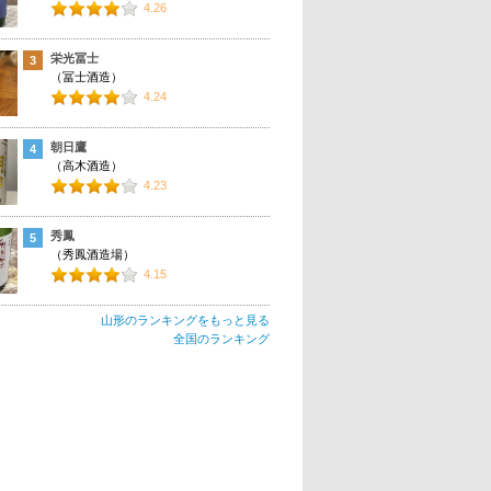
4.26
栄光冨士
3
（冨士酒造）
4.24
朝日鷹
4
（高木酒造）
4.23
秀鳳
5
（秀鳳酒造場）
4.15
山形のランキングをもっと見る
全国のランキング