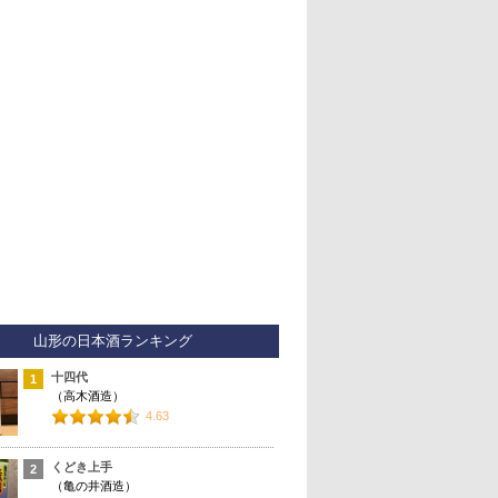
山形の日本酒ランキング
十四代
1
（高木酒造）
4.63
くどき上手
2
（亀の井酒造）