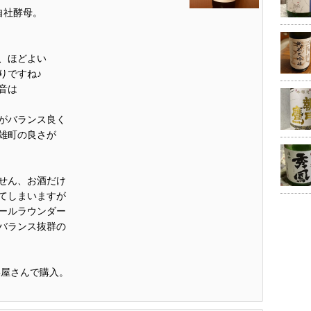
自社酵母。
、ほどよい
りですね♪
音は
がバランス良く
雄町の良さが
せん、お酒だけ
てしまいますが
ールラウンダー
バランス抜群の
喜屋さんで購入。