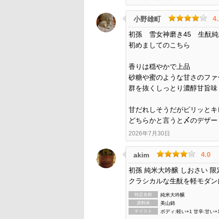
4
小野雄町
初孫 雪女神磨き45 生酛
初めましてのこちら
香りは穏やかで上品
砂糖や蜜のような甘さのファ
群を抜くしっとり濃醇甘旨味
甘だれしそうだがピリッとキ
どちらかと言うと〆のデザー
2026年7月30日
4.0
akim
初孫 純米大吟醸 しおさい
クラシカルな生酛を軽モダン
特定名称
純米大吟醸
原料米
美山錦
テイスト
ボディ:軽い+1 甘辛:甘い+