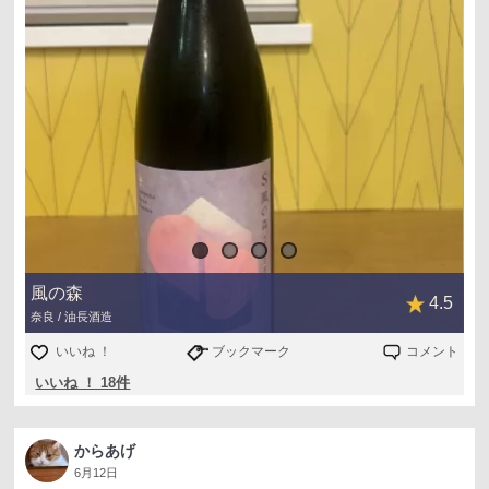
風の森
4.5
奈良 / 油長酒造
いいね ！
ブックマーク
コメント
いいね ！ 18件
からあげ
6月12日