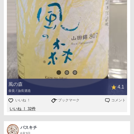
風の森
4.1
奈良 / 油長酒造
いいね ！
ブックマーク
コメント
いいね ！ 32件
バスキチ
6月3日