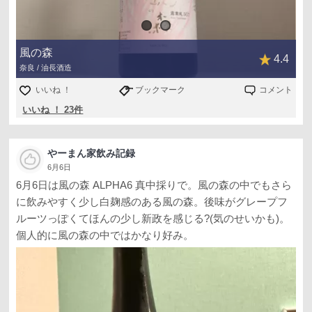
風の森
4.4
奈良 / 油長酒造
いいね ！
ブックマーク
コメント
いいね ！ 23件
やーまん家飲み記録
6月6日
6月6日は風の森 ALPHA6 真中採りで。風の森の中でもさら
に飲みやすく少し白麹感のある風の森。後味がグレープフ
ルーツっぽくてほんの少し新政を感じる?(気のせいかも)。
個人的に風の森の中ではかなり好み。