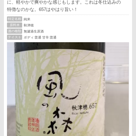
に、軽やかで爽やかな感じもします。これは冬仕込みの゙
特徴なのかな。657はやはり旨い！
特定名称
純米
原料米
秋津穂
酒の種類
無濾過生原酒
テイスト
ボディ:普通 甘辛:普通