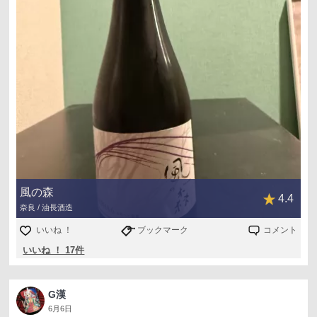
風の森
4.4
奈良 / 油長酒造
いいね ！
ブックマーク
コメント
いいね ！ 17件
G漢
6月6日