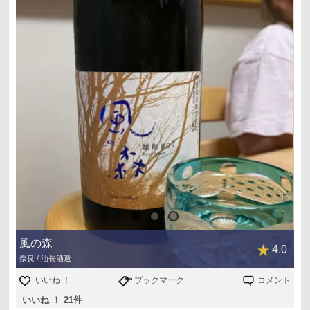
風の森
4.0
奈良 / 油長酒造
いいね ！
ブックマーク
コメント
いいね ！ 21件