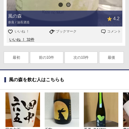
風の森
4.2
奈良 / 油長酒造
いいね ！
ブックマーク
コメント
いいね ！ 32件
最初
前の10件
次の10件
最後
風の森を飲む人はこちらも