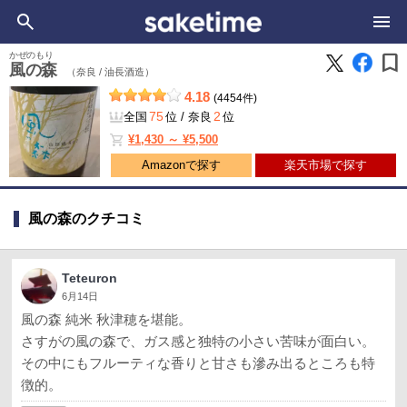
bookmark
かぜのもり
風の森
（奈良 /
油長酒造）
4.18
(4454件)
75
2
全国
位
/
奈良
位
shopping_cart
¥1,430 ～ ¥5,500
Amazonで探す
楽天市場で探す
風の森のクチコミ
Teteuron
6月14日
風の森 純米 秋津穂を堪能。
さすがの風の森で、ガス感と独特の小さい苦味が面白い。
その中にもフルーティな香りと甘さも滲み出るところも特
徴的。