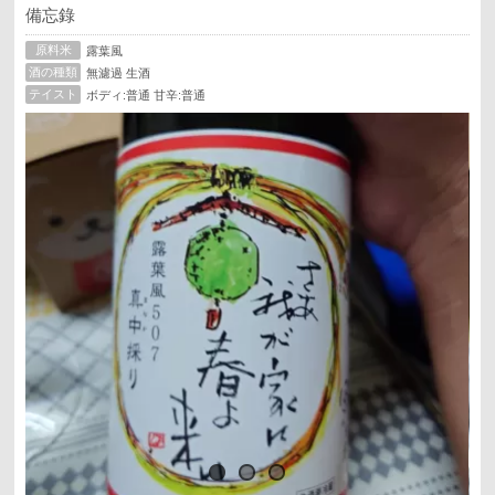
備忘錄
原料米
露葉風
酒の種類
無濾過 生酒
テイスト
ボディ:普通 甘辛:普通