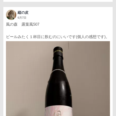
縦の皮
6月7日
風の森 露葉風507
ビールみたく１杯目に飲むのにいいです(個人の感想です)。