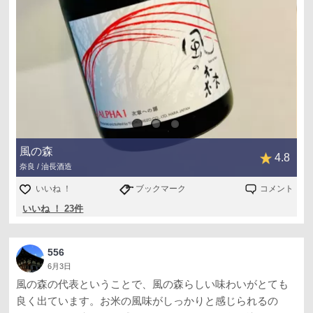
風の森
4.8
奈良 / 油長酒造
いいね ！
ブックマーク
コメント
いいね ！ 23件
556
6月3日
風の森の代表ということで、風の森らしい味わいがとても
良く出ています。お米の風味がしっかりと感じられるの