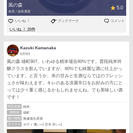
風の森
5.0
奈良 / 油長酒造
いいね ！
ブックマーク
コメント
いいね ！ 20件
Kazuki Kamanaka
6月9日
風の森 雄町807。いわゆる精米場合80%です。普段純米吟
醸クラスを飲んでいますが、80%でも綺麗な酒に仕上がっ
ています。と言うか、米の甘みと生酒ならではのフレッシ
ュさが味わえます。キレのある淡麗辛口をお好みの方にと
っては少々重く感じるかもしれませんね。でも美味しい酒
です！
特定名称
純米
原料米
雄町
酒の種類
無濾過生原酒
テイスト
ボディ:重い+1 甘辛:辛い+1