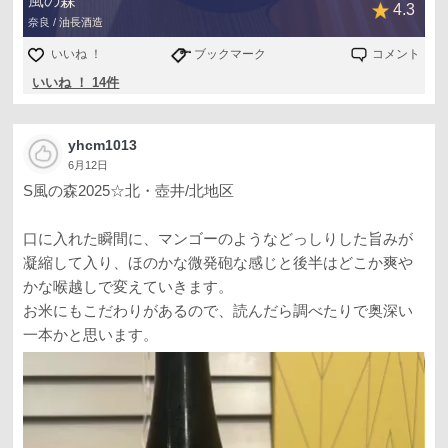
風の森
4.3
奈良 / 油長酒造
いいね ！
ブックマーク
コメント
いいね ！ 14件
yhcm1013
6月12日
S風の森2025☆北・壺井/北地区
口に入れた瞬間に、マンゴーのようなどっしりした旨みが
凝縮して入り、ほのかな微発砲な感じと後半はどこか爽や
かな喉越しで変えていきます。
お米にもこだわりがあるので、読んだら調べたりで奥深い
一本かと思います。