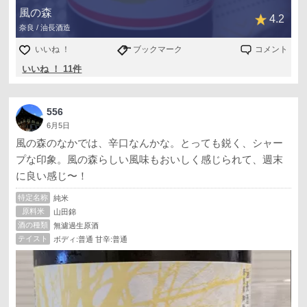
風の森
4.2
奈良 / 油長酒造
いいね ！
ブックマーク
コメント
いいね ！ 11件
556
6月5日
風の森のなかでは、辛口なんかな。とっても鋭く、シャー
プな印象。風の森らしい風味もおいしく感じられて、週末
に良い感じ〜！
特定名称
純米
原料米
山田錦
酒の種類
無濾過生原酒
テイスト
ボディ:普通 甘辛:普通