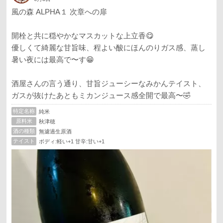
風の森 ALPHA１ 次章への扉
開栓と共に穏やかなマスカットな上立香😋
優しくて綺麗な甘旨味、程よい酸にほんのりガス感、蒸し
暑い夜には最高で〜す😁
酒屋さんの言う通り、甘旨ジューシーなみかんテイスト、
ガスが抜けたあともミカンジュース感全開で最高〜🤣
特定名称
純米
原料米
秋津穂
酒の種類
無濾過生原酒
テイスト
ボディ:軽い+1 甘辛:甘い+1