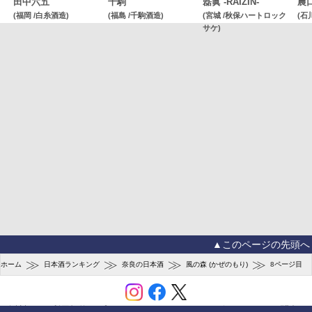
田中六五
千駒
磊眞 -RAIZIN-
農
(福岡 /白糸酒造)
(福島 /千駒酒造)
(宮城 /秋保ハートロック
(石
サケ)
▲このページの先頭へ
≫
≫
≫
≫
ホーム
日本酒ランキング
奈良の日本酒
風の森 (かぜのもり)
8ページ目
会社概要
利用規約
プライバシーポリシー
ユーザーガイド
お問合せ