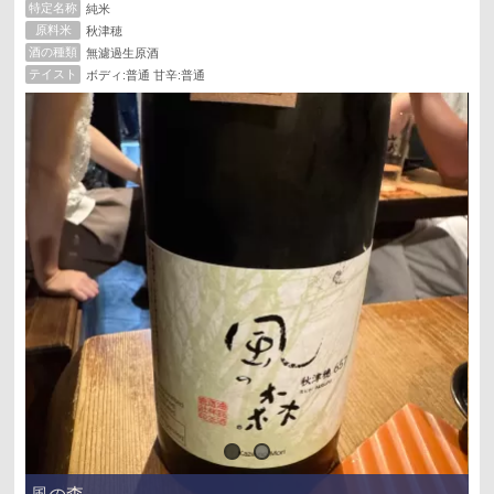
特定名称
純米
原料米
秋津穂
酒の種類
無濾過生原酒
テイスト
ボディ:普通 甘辛:普通