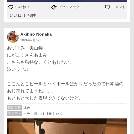
いいね ！
ブックマーク
コメント
いいね ！ 48件
Akihiro Nonaka
2024年7月17日
あづまみ 美山錦
にがこくさんあまみ
こちらも独特なこくとあじわい。
渋いラベル
ここんとこビールとハイボールばかりだったので日本酒の
あじ忘れてますね。。。
もともと大した表現できてないけど、
特定名称
純米
テイスト
ボディ:重い+1 甘辛:甘い+1