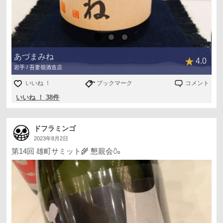
あづまみね
4.0
岩手 / 吾妻嶺酒造店
いいね ！
ブックマーク
コメント
いいね ！ 38件
ドフラミンゴ
2023年8月2日
第14回 雄町サミット🌾 懇親会🍶