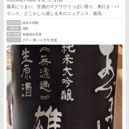
最高にうまい。生酒のマクワウリっぽい香り、奥行き・バ
ランス、どこかしら感じる木のニュアンス、最高。
特定名称
純米大吟醸
原料米
雄町
酒の種類
無濾過生原酒
テイスト
ボディ:重い+1 甘辛:普通