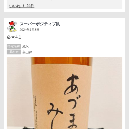
いいね ！ 24件
スーパーポジティブ鼠
2024年1月3日
🪨★4.1
特定名称
純米
原料米
美山錦