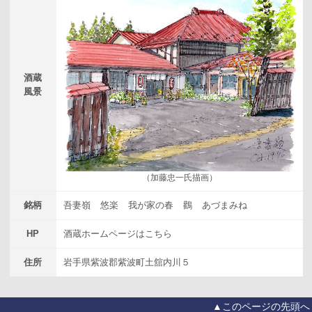
酒蔵
風景
（加藤忠一氏描画）
銘柄
吾妻嶺
悠楽
我が家の春
鸛
あづまみね
HP
酒蔵ホームページはこちら
住所
岩手県紫波郡紫波町土舘内川５
▲このページの先頭へ