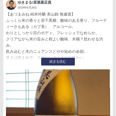
ゆきまる/居酒屋店員
2024年6月28日
【あづまみね 純米吟醸 美山錦 無濾過】
ふっくら米の香りと若干黒糖、酸味のある香り。フルーテ
ィーさもある（カプ系）、アルコール。
わりとしっかり目のボディ。フレッシュでなめらか。
クリアながら米の旨みと程よい酸味、木桶？想わせる渋
み。
飲み込むと木のニュアンスとやや短めの余韻。
甘さは控えめで、クラシックミドルな味わい。
続きを読む
ほどよいボディとグッとくるキレ。
渋みと複雑み、たっぷりの旨みがうまい。
重すぎずちょうどいい。燗映えもしそう。