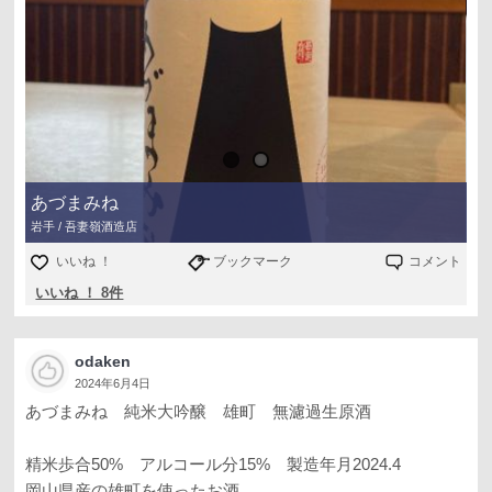
あづまみね
岩手 / 吾妻嶺酒造店
いいね ！
ブックマーク
コメント
いいね ！ 8件
odaken
2024年6月4日
あづまみね 純米大吟醸 雄町 無濾過生原酒
精米歩合50% アルコール分15% 製造年月2024.4
岡山県産の雄町を使ったお酒