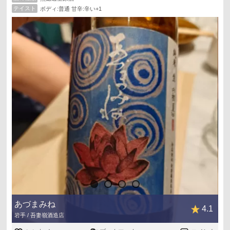
テイスト
ボディ:普通 甘辛:辛い+1
あづまみね
4.1
岩手 / 吾妻嶺酒造店