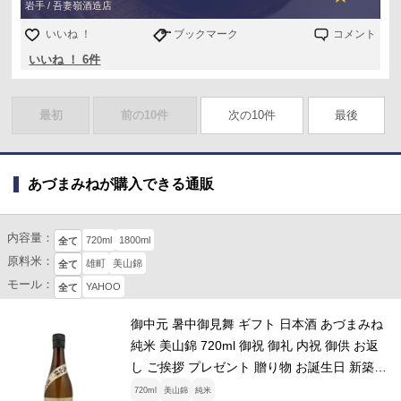
岩手 / 吾妻嶺酒造店
いいね ！
ブックマーク
コメント
いいね ！ 6件
最初
前の10件
次の10件
最後
あづまみねが購入できる通販
内容量：
720ml
1800ml
全て
原料米：
雄町
美山錦
全て
モール：
YAHOO
全て
御中元 暑中御見舞 ギフト 日本酒 あづまみね
純米 美山錦 720ml 御祝 御礼 内祝 御供 お返
し ご挨拶 プレゼント 贈り物 お誕生日 新築祝
心ばかり
720ml
美山錦
純米