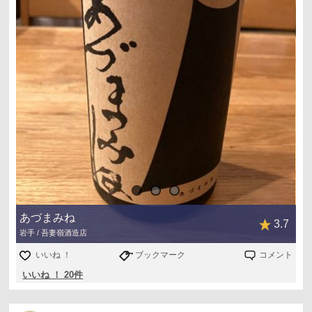
あづまみね
3.7
岩手 / 吾妻嶺酒造店
いいね ！
ブックマーク
コメント
いいね ！ 20件