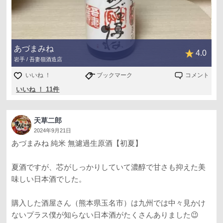
あづまみね
4.0
岩手 / 吾妻嶺酒造店
いいね ！
ブックマーク
コメント
いいね ！ 11件
天草二郎
2024年9月21日
あづまみね 純米 無濾過生原酒【初夏】
夏酒ですが、芯がしっかりしていて濃醇で甘さも抑えた美
味しい日本酒でした。
購入した酒屋さん（熊本県玉名市）は九州では中々見かけ
ないプラス僕が知らない日本酒がたくさんありました😉