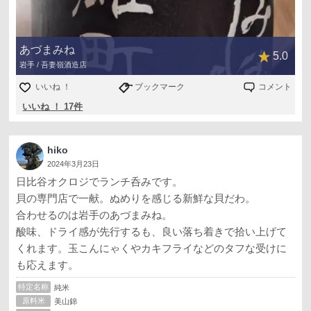
あづまみね
5.0
岩手 / 吾妻嶺酒造店
いいね ！
ブックマーク
コメント
いいね ！ 17件
hiko
2024年3月23日
日比谷オクロジでランチ呑みです。
貝の専門店で一献。ぬめりを感じる新鮮な貝だわ。
合わせるのは岩手のあづまみね。
酸味、ドライ感が先行するも、良い落ち着きで拾い上げて
くれます。玉こんにゃくやカキフライなどのタフな受けに
も応えます。
特定名称
純米
原料米
美山錦