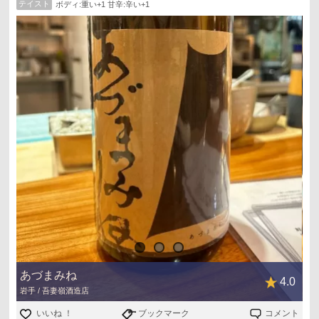
テイスト
ボディ:重い+1 甘辛:辛い+1
あづまみね
4.0
岩手 / 吾妻嶺酒造店
いいね ！
ブックマーク
コメント