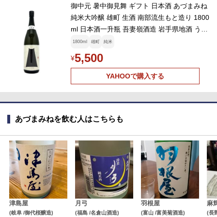
御中元 暑中御見舞 ギフト 日本酒 あづまみね
純米大吟醸 雄町 生酒 南部流生もと造り 1800
ml 日本酒一升瓶 吾妻嶺酒造 岩手県地酒 うま
い酒 おすすめ
1800ml
雄町
純米
5,500
¥
YAHOOで購入する
あづまみねを飲む人はこちらも
津島屋
月弓
羽根屋
麻
(岐阜 /御代桜醸造)
(福島 /名倉山酒造)
(富山 /富美菊酒造)
(長