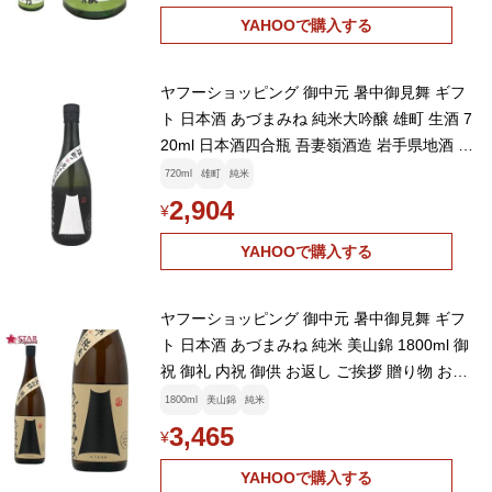
YAHOOで購入する
ヤフーショッピング 御中元 暑中御見舞 ギフ
ト 日本酒 あづまみね 純米大吟醸 雄町 生酒 7
20ml 日本酒四合瓶 吾妻嶺酒造 岩手県地酒 酒
うまい酒 おすすめ
720ml
雄町
純米
2,904
¥
YAHOOで購入する
ヤフーショッピング 御中元 暑中御見舞 ギフ
ト 日本酒 あづまみね 純米 美山錦 1800ml 御
祝 御礼 内祝 御供 お返し ご挨拶 贈り物 お誕
生日 新築祝 心ばかり
1800ml
美山錦
純米
3,465
¥
YAHOOで購入する