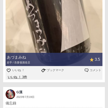
あづまみね
3.5
岩手 / 吾妻嶺酒造店
いいね ！
ブックマーク
コメント
いいね ！ 3件
G漢
2023年7月19日
備忘錄