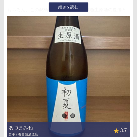
続きを読む
もちろん、この銘柄も初めてですが無濾過生原酒の夏酒と
は思えないいい意味で軽くない美味しい日本酒でした😋
『無濾過生原酒も色々』だから日本酒は面白いですねー🎵
あづまみね
3.7
岩手 / 吾妻嶺酒造店