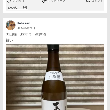
いいね ！
ブックマーク
コメント
いいね ！ 8件
Hidesan
2025年5月24日
美山錦 純大吟 生原酒
旨い