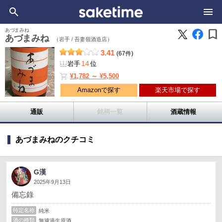
bookmark
あづまみね
あづまみね
（岩手 /
吾妻嶺酒造店）
3.41
(67件)
14
岩手
位
shopping_cart
¥1,782 ～ ¥5,500
Amazonで探す
楽天市場で探す
通販
銘柄一覧
酒蔵情報
あづまみねのクチコミ
G漢
2025年9月13日
備忘錄
特定名称
純米
酒の種類
無濾過生原酒