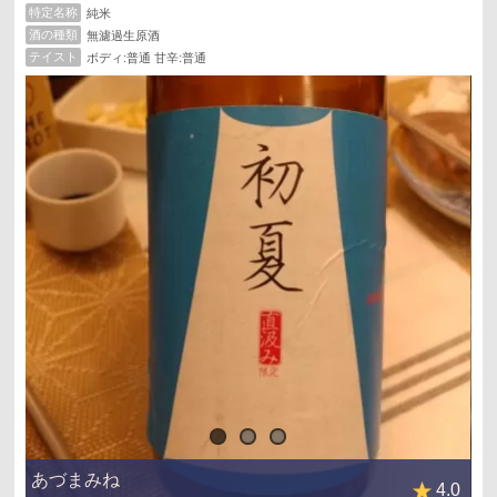
特定名称
純米
酒の種類
無濾過生原酒
テイスト
ボディ:普通 甘辛:普通
あづまみね
4.0