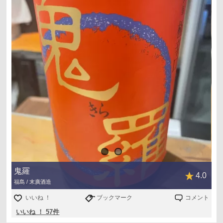
鬼羅
4.0
福島 / 末廣酒造
いいね ！
ブックマーク
コメント
いいね ！ 57件