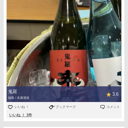
鬼羅
3.6
福島 / 末廣酒造
いいね ！
ブックマーク
コメント
いいね ！ 3件