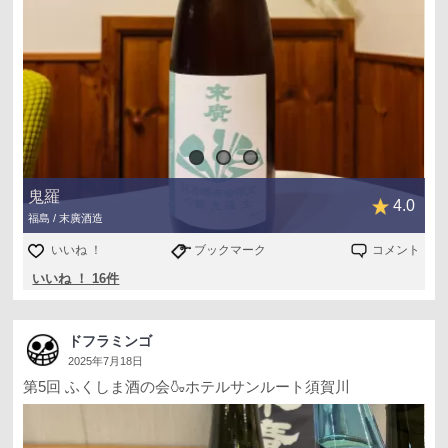
鬼羅
4.0
福島 / 末廣酒造
いいね ！
ブックマーク
コメント
いいね ！ 16件
ドフラミンゴ
2025年7月18日
第5回 ふくしま酒の会🍶ホテルサンルート須賀川