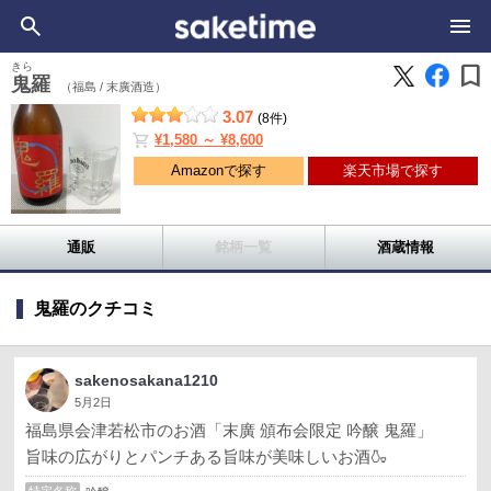
bookmark
きら
鬼羅
（福島 /
末廣酒造）
3.07
(8件)
shopping_cart
¥1,580 ～ ¥8,600
Amazonで探す
楽天市場で探す
通販
銘柄一覧
酒蔵情報
鬼羅のクチコミ
sakenosakana1210
5月2日
福島県会津若松市のお酒「末廣 頒布会限定 吟醸 鬼羅」
旨味の広がりとパンチある旨味が美味しいお酒🍶