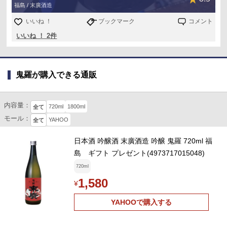
福島 / 末廣酒造
いいね ！
ブックマーク
コメント
いいね ！ 2件
鬼羅が購入できる通販
内容量：
720ml
1800ml
全て
モール：
YAHOO
全て
日本酒 吟醸酒 末廣酒造 吟醸 鬼羅 720ml 福
島 ギフト プレゼント(4973717015048)
720ml
1,580
¥
YAHOOで購入する