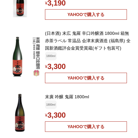
3,190
¥
YAHOOで購入する
(日本酒) 末広 鬼羅 辛口吟醸酒 1800ml 箱無
赤茶ラベル 常温品 会津末廣酒造 (福島県) 全
国新酒鑑評会金賞受賞蔵(ギフト包装可)
1800ml
3,300
¥
YAHOOで購入する
末廣 吟醸 鬼羅 1800ml
1800ml
3,300
¥
YAHOOで購入する