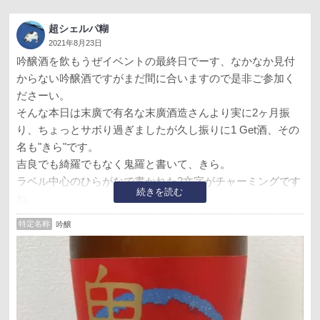
超シェルパ糊
2021年8月23日
吟醸酒を飲もうぜイベントの最終日でーす、なかなか見付
からない吟醸酒ですがまだ間に合いますので是非ご参加く
ださーい。
そんな本日は末廣で有名な末廣酒造さんより実に2ヶ月振
り、ちょっとサボり過ぎましたが久し振りに1 Get酒、その
名も"きら"です。
吉良でも綺羅でもなく鬼羅と書いて、きら。
ラベル中心のひらがなで書かれた2文字がチャーミングです
続きを読む
ね。
そして極辛口と自らハードルを上げて行くスタイルは嫌い
特定名称
吟醸
じゃないですよ。
さて、お味の方はいかに。
・匂いあまりない。
・アルコール辛さはある。
・トゲトゲしさはない。