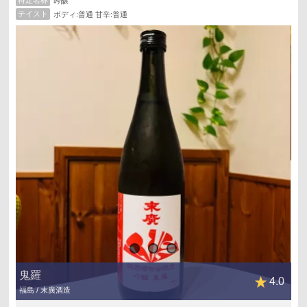
特定名称
吟醸
テイスト
ボディ:普通 甘辛:普通
鬼羅
4.0
福島 / 末廣酒造