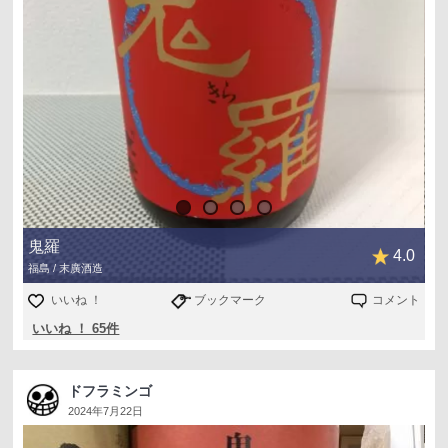
・薄めの辛め。
・悪くはない。
56度の飛び切り燗から37度の人肌燗まで燗冷まし。
全体的に味わいの厚み増して上燗付近では旨味も顔を出し
てきました。
極辛口かと言われるとそうでもないかなーって思います
ね。
表現の問題かもしれませんが、辛いと言うよりはドライと
鬼羅
4.0
言うか甘くないと言った感じでした。
福島 / 末廣酒造
冷酒でも燗酒でも楽しめる一品でした。
いいね ！
ブックマーク
コメント
いいね ！ 65件
福島県会津若松市はリオン・ドール駅前店さんを訪問して
購入(720mL税別980円)。
ドフラミンゴ
#ギンジョウシュノススメ
2024年7月22日
#バズり待ち酒シリーズ第75趣