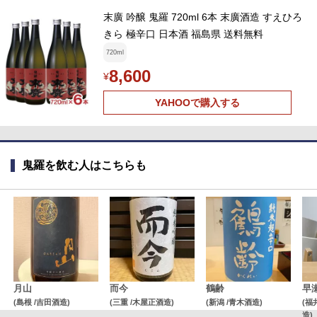
末廣 吟醸 鬼羅 720ml 6本 末廣酒造 すえひろ
きら 極辛口 日本酒 福島県 送料無料
720ml
8,600
¥
YAHOOで購入する
鬼羅を飲む人はこちらも
月山
而今
鶴齢
早
(島根 /吉田酒造)
(三重 /木屋正酒造)
(新潟 /青木酒造)
(福
造)