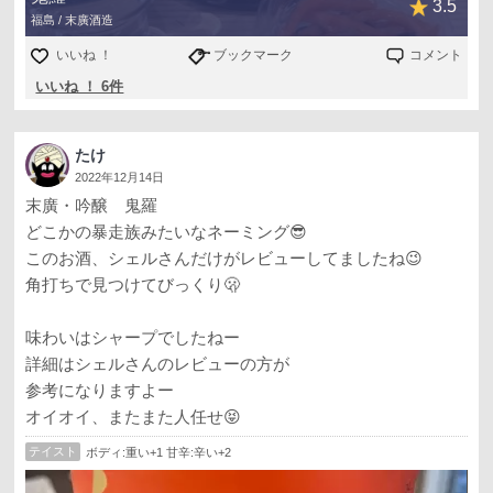
3.5
福島 / 末廣酒造
いいね ！
ブックマーク
コメント
いいね ！ 6件
たけ
2022年12月14日
末廣・吟醸 鬼羅
どこかの暴走族みたいなネーミング😎
このお酒、シェルさんだけがレビューしてましたね😉
角打ちで見つけてびっくり🫢
味わいはシャープでしたねー
詳細はシェルさんのレビューの方が
参考になりますよー
オイオイ、またまた人任せ😝
テイスト
ボディ:重い+1 甘辛:辛い+2