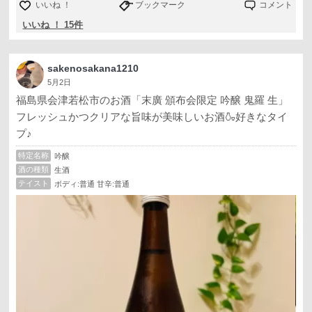
いいね ！
ブックマーク
コメント
いいね ！ 15件
sakenosakana1210
5月2日
福島県会津若松市のお酒「末廣 頒布会限定 吟醸 鬼羅 生」
フレッシュかつクリアな旨味が美味しいお酒🍶好きなタイ
プ♪
特定名称
吟醸
酒の種類
生酒
テイスト
ボディ:普通 甘辛:普通