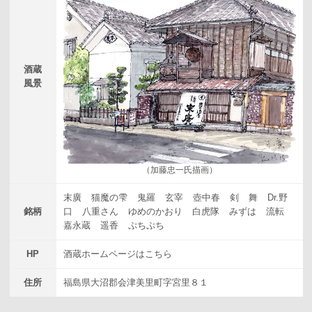
酒蔵
風景
（加藤忠一氏描画）
末廣
猫魔の雫
鬼羅
玄宰
壺中春
剣
舞
Dr.野
銘柄
口
八重さん
ゆめのかおり
白虎隊
みずは
流転
嘉永蔵
遥香
ぷちぷち
HP
酒蔵ホームページはこちら
住所
福島県大沼郡会津美里町字宮里８１