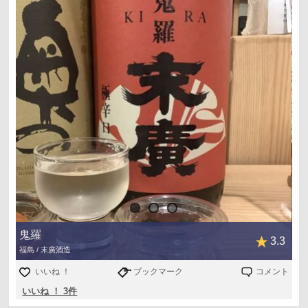
#1 Get No. 30
鬼羅
3.3
福島 / 末廣酒造
いいね ！
ブックマーク
コメント
いいね ！ 3件