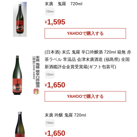
末廣 鬼羅 720ml
720ml
1,595
¥
YAHOOで購入する
(日本酒) 末広 鬼羅 辛口吟醸酒 720ml 箱無 赤
茶ラベル 常温品 会津末廣酒造 (福島県) 全国
新酒鑑評会金賞受賞蔵(ギフト包装可)
720ml
1,650
¥
YAHOOで購入する
末廣 吟醸 鬼羅 720ml
720ml
1,650
¥