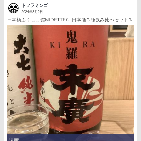
ドフラミンゴ
2024年3月2日
日本橋ふくしま館MIDETTE🍶 日本酒３種飲み比べセット🍶
鬼羅