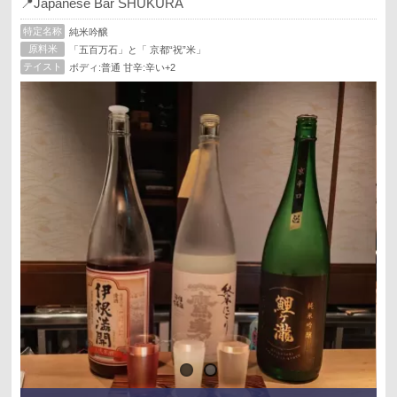
📍Japanese Bar SHUKURA
特定名称
純米吟醸
原料米
「五百万石」と「 京都“祝”米」
テイスト
ボディ:普通 甘辛:辛い+2