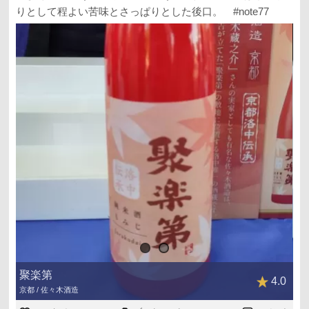
りとして程よい苦味とさっぱりとした後口。 #note77
聚楽第
4.0
京都 / 佐々木酒造