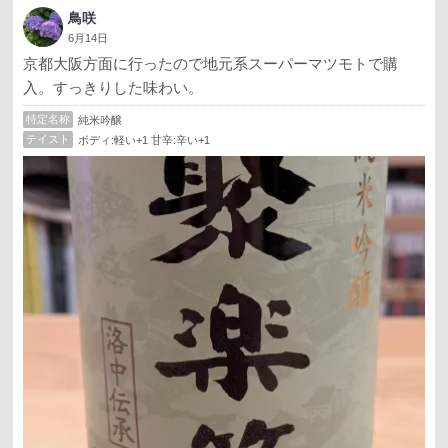
鳥咲
6月14日
京都大阪方面に行ったので地元系スーパーマツモトで購
入。すっきりした味わい。
特定名称
純米吟醸
テイスト
ボディ:軽い+1 甘辛:辛い+1