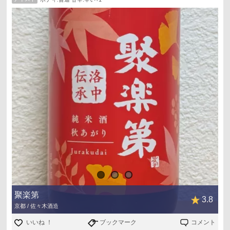
それ以外では、最初と同様のテイスト
スーパーマルナカで購入
最近、見掛ける「秋あがり」という表記
何となく「ひやおろし」を別の表現にしたものかと思って
いたのですが、今回のお酒は製造が８月となっているの
で、違うような気がしてきました
聚楽第
3.8
京都 / 佐々木酒造
いいね ！
ブックマーク
コメント