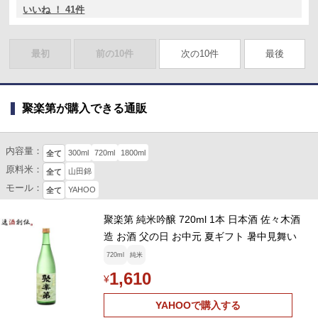
いいね ！ 41件
最初
前の10件
次の10件
最後
聚楽第が購入できる通販
内容量：
300ml
720ml
1800ml
全て
原料米：
山田錦
全て
モール：
YAHOO
全て
聚楽第 純米吟醸 720ml 1本 日本酒 佐々木酒
造 お酒 父の日 お中元 夏ギフト 暑中見舞い
720ml
純米
1,610
¥
YAHOOで購入する