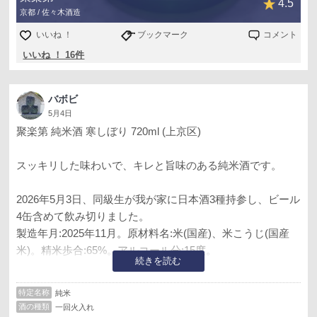
4.5
京都 / 佐々木酒造
いいね ！
ブックマーク
コメント
いいね ！ 16件
バボビ
5月4日
聚楽第 純米酒 寒しぼり 720ml (上京区)
スッキリした味わいで、キレと旨味のある純米酒です。
2026年5月3日、同級生が我が家に日本酒3種持参し、ビール
4缶含めて飲み切りました。
製造年月:2025年11月。原材料名:米(国産)、米こうじ(国産
米)。精米歩合:65%。アルコール分:15度。
続きを読む
『京都盆地の底冷えが醸し出す透明感のある味わい。聚楽
特定名称
純米
第跡より汲み上げる良質な地下水と京都盆地特有の底冷え
酒の種類
一回火入れ