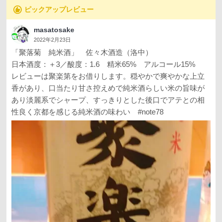
recommend
ピックアップレビュー
masatosake
2022年2月23日
「聚落菊 純米酒」 佐々木酒造（洛中）
日本酒度：＋3／酸度：1.6 精米65% アルコール15%
レビューは聚楽第をお借りします。穏やかで爽やかな上立
香があり、口当たり甘さ控えめで純米酒らしい米の旨味が
あり淡麗系でシャープ、すっきりとした後口でアテとの相
性良く京都を感じる純米酒の味わい #note78