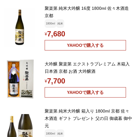
聚楽第 純米大吟醸 16度 1800ml 佐々木酒造
京都
1800ml
純米
7,680
¥
YAHOOで購入する
大吟醸 聚楽第 エクストラプレミアム 木箱入
日本酒 京都 お酒 大吟醸酒
7,700
¥
YAHOOで購入する
聚楽第 純米大吟醸 箱入り 1800ml 京都 佐々
木酒造 ギフト プレゼント 父の日 御歳暮 御中
元
1800ml
純米