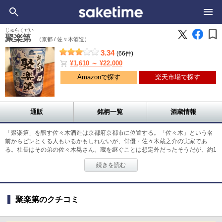
bookmark
じゅらくだい
聚楽第
（京都 /
佐々木酒造）
3.34
(66件)
shopping_cart
¥1,610 ～ ¥22,000
Amazonで探す
楽天市場で探す
通販
銘柄一覧
酒蔵情報
「聚楽第」を醸す佐々木酒造は京都府京都市に位置する。「佐々木」という名
前からピンとくる人もいるかもしれないが、俳優・佐々木蔵之介の実家であ
る。社長はその弟の佐々木晃さん。蔵を継ぐことは想定外だったそうだが、約1
20年続く歴史をさらに次の代へと繋いでいくため、酒造りを行っている。「聚
続きを読む
楽第」とは、豊臣秀吉が邸宅として建てた城の名前である。その豊臣秀吉や千
利休が良い水だと認めた銀明水を用いて聚楽第は造られている。数多くの展示
会やイベントに参加しており、積極的な広報活動も行っている。
聚楽第のクチコミ