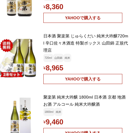
8,360
¥
YAHOOで購入する
日本酒 聚楽第 じゅらくだい 純米大吟醸720m
l 辛口佐々木酒造 特製ボックス 山田錦 正規代
理店
720ml
山田錦
純米
8,965
¥
YAHOOで購入する
聚楽第 純米大吟醸 1800ml 日本酒 京都 地酒
お酒 アルコール 純米大吟醸酒
1800ml
純米
9,460
¥