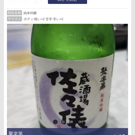
されていた、あの！
お会いできて感動…。
特定名称
純米吟醸
テイスト
ボディ:軽い+2 甘辛:辛い+2
聚楽第