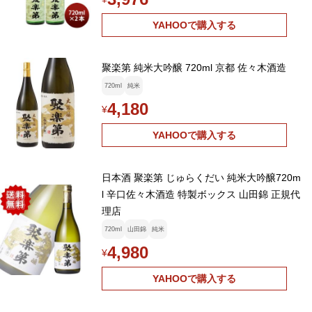
YAHOOで購入する
聚楽第 純米大吟醸 720ml 京都 佐々木酒造
720ml
純米
4,180
¥
YAHOOで購入する
日本酒 聚楽第 じゅらくだい 純米大吟醸720m
l 辛口佐々木酒造 特製ボックス 山田錦 正規代
理店
720ml
山田錦
純米
4,980
¥
YAHOOで購入する