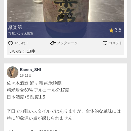
聚楽第
3.5
京都 / 佐々木酒造
いいね ！
ブックマーク
コメント
いいね ！ 13件
Eaves_SHI
1月12日
佐々木酒造 鯉ヶ瀧 純米吟醸
精米歩合60% アルコール分17度
日本酒度+9 酸度1.5
辛口で力強いスタイルではありますが、全体的な風味には
特に印象深い点が感じられません。