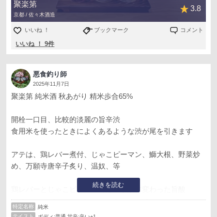
聚楽第
3.8
京都 / 佐々木酒造
いいね ！
ブックマーク
コメント
いいね ！ 9件
悪食釣り師
2025年11月7日
聚楽第 純米酒 秋あがり 精米歩合65%
開栓一口目、比較的淡麗の旨辛渋
食用米を使ったときによくあるような渋が尾を引きます
アテは、鶏レバー煮付、じゃこピーマン、鰤大根、野菜炒
め、万願寺唐辛子炙り、温奴、等
続きを読む
鶏レバーとじゃこピーマンでは辛が酸に変わった旨酸
渋も感じなくなりました
特定名称
純米
テイスト
ボディ:普通 甘辛:辛い+1