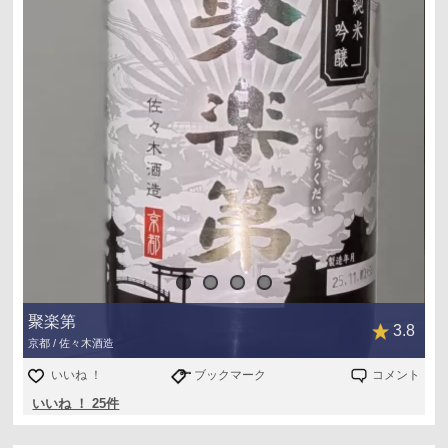
食中酒としてバッチリなやつです
毎日少しづつ飲むと、バランスの良い甘旨酒になりました
美味しかったです(^o^)
720ml 1,408円（税込・の２割引）
精米歩合50%、アルコール分15度
ディスカウントストアダイレックスにて購入
聚楽第
3.8
京都 / 佐々木酒造
いいね ！
ブックマーク
コメント
いいね ！ 25件