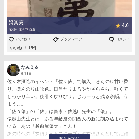
聚楽第
4.0
京都 / 佐々木酒造
いいね ！
ブックマーク
コメント
いいね ！ 15件
なみえる
6月3日
佐々木酒造のイベント「佐々俵」で購入。ほんのり甘い香
り。ほんのり山吹色。口当たりまろやかさらさら。軽くて
しっかり辛い。後引くぴりぴり。じわーっと残る余韻。う
まうま。
「佐々俵」の「俵」は書家・俵越山先生の「俵」。
俵越山先生とは…ある年齢層の関西人の脳に刻み込まれて
いる、あの「越前屋俵太」さん！
あの時代の「探偵ナイトスクープ」の探偵さんとして活躍
続きを読む