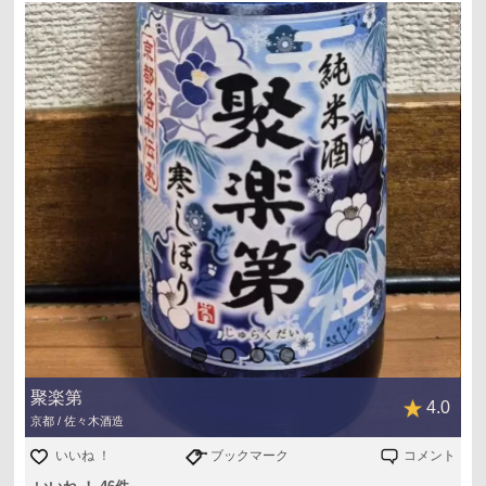
がほどよい吟醸香とすっきりした味わいを醸す出す。
しぼりたてらしいフレッシュで端々しい印象で、透明感の
ある口あたりとキレのよい純米酒。醗酵が完了したモロミ
をすぐに 処理し、日数を空けずに瓶詰めをすることでしぼ
りたての風味を落とさずフレッシュな状態でお届け。(ヨド
バシHPより)』
聚楽第
4.0
京都 / 佐々木酒造
いいね ！
ブックマーク
コメント