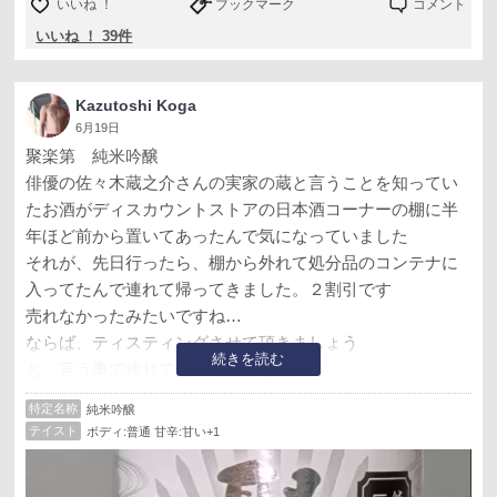
いいね ！
ブックマーク
コメント
いいね ！ 39件
Kazutoshi Koga
6月19日
聚楽第 純米吟醸
俳優の佐々木蔵之介さんの実家の蔵と言うことを知ってい
たお酒がディスカウントストアの日本酒コーナーの棚に半
年ほど前から置いてあったんで気になっていました
それが、先日行ったら、棚から外れて処分品のコンテナに
入ってたんで連れて帰ってきました。２割引です
売れなかったみたいですね…
ならば、ティスティングさせて頂きましょう
続きを読む
と、言う事で連れて帰ってきました
しっかり冷やして開栓すると、薫りはけっこう華やかな吟
特定名称
純米吟醸
醸香
テイスト
ボディ:普通 甘辛:甘い+1
口に含むと、酸からの優しい甘味旨味の奥の苦味
なかなか良いじゃありませんか