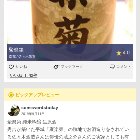
聚楽第
4.0
京都 / 佐々木酒造
いいね ！
ブックマーク
コメント
いいね ！ 42件
recommend
ピックアップレビュー
somewordstoday
2019年9月11日
聚楽第 純米吟醸 生原酒
秀吉が築いた平城「聚楽第」の跡地でお酒造りをされてい
る佐々木酒造さんは俳優の蔵之介さんのご実家としても有