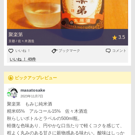
聚楽第
3.5
京都 / 佐々木酒造
いいね ！
ブックマーク
コメント
いいね ！ 49件
recommend
ピックアップレビュー
masatosake
2023年11月7日
聚楽第 もみじ純米酒
精米65% アルコール15% 佐々木酒造
秋らしいボトルとラベルの500ml瓶。
軽微な色味あり、円やかな口当たりで軽くコクを感じて、
程よく丸みのある甘さに穀物感ある味わい。酸味はしっか