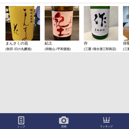
まんさくの花
紀土
作
俳
(秋田 /日の丸醸造)
(和歌山 /平和酒造)
(三重 /清水清三郎商店)
(三
ランキング
投稿
トップ