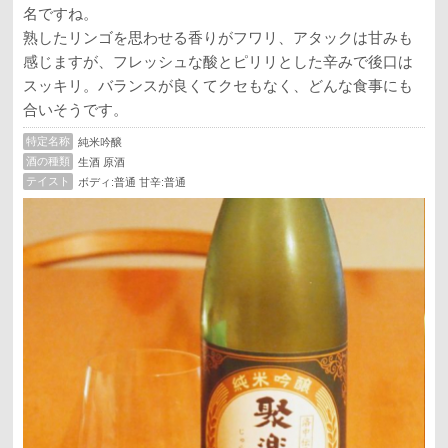
名ですね。
熟したリンゴを思わせる香りがフワリ、アタックは甘みも
感じますが、フレッシュな酸とピリリとした辛みで後口は
スッキリ。バランスが良くてクセもなく、どんな食事にも
合いそうです。
特定名称
純米吟醸
酒の種類
生酒 原酒
テイスト
ボディ:普通 甘辛:普通