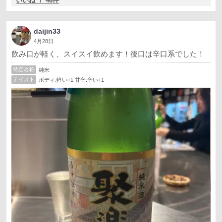
いいね ！ 46件
daijin33
4月28日
飲み口が軽く、スイスイ飲めます！後口は辛口系でした！
特定名称
純米
テイスト
ボディ:軽い+1 甘辛:辛い+1