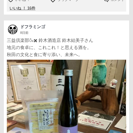
いいね ！ 16件
ドフラミンゴ
8日前
三益倶楽部🍶✖️ 鈴木酒造店 鈴木結美子さん
地元の食卓に、これこれ！と思える酒を。
秋田の文化と食に寄り添い、未来へ。