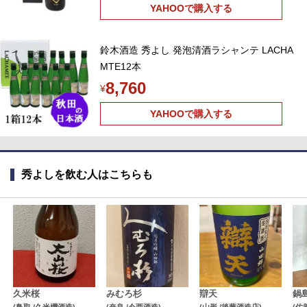
YAHOOで購入する
鈴木酒造 秀よし 発泡清酒ラシャンテ LACHA
MTE12本
8,760
¥
YAHOOで購入する
秀よしを飲む人はこちらも
久米桜
みむろ杉
辯天
鍋