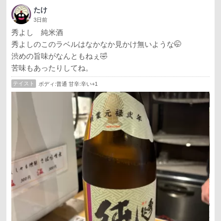
たけ
3日前
秀よし 純米酒
秀よしのこのラベルはなかなか見かけ無いような🤭
渋めの旨味がなんともねぇ🤣
苦味もあったりしてね。
テイスト
ボディ:普通 甘辛:辛い+1