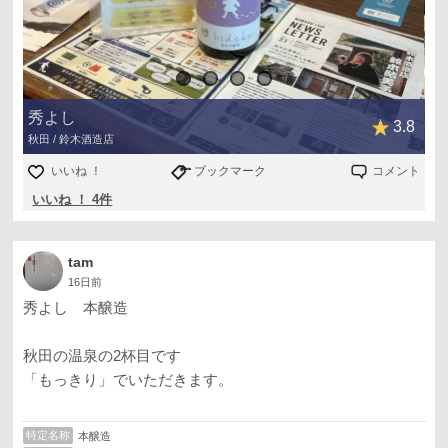
秀よし
3.8
秋田 / 鈴木酒造店
いいね ！
ブックマーク
コメント
いいね ！ 4件
tam
16日前
秀よし 本醸造
秋田の温泉の2杯目です
「もっきり」でいただきます。
特定名称
本醸造