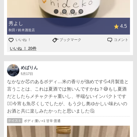
秀よし
4.5
秋田 / 鈴木酒造店
いいね ！
ブックマーク
コメント
いいね ！ 20件
めばりん
5月17日
なかなか芯のあるボディ…米の香りが強めです💦4月製造と
言うことは、これは夏酒では無いんですかね？😅もし夏酒
だとしたらメチャクチャ重いし、半端ないインパクトです
😵‍💫今宵も魚尽くしでしたが、もう少し奥ゆかしい味わいの
お酒と共に楽しみたかったと思いました🤔
テイスト
ボディ:重い+1 甘辛:普通