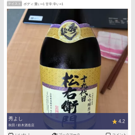
テイスト
ボディ:重い+1 甘辛:辛い+1
秀よし
4.2
秋田 / 鈴木酒造店
いいね ！
ブックマーク
コメント