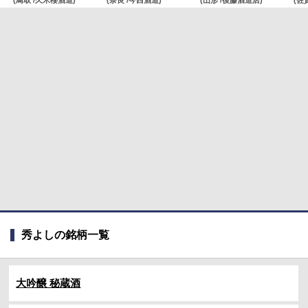
(鳥取 /久米櫻酒造)
(奈良 /今西酒造)
(山形 /後藤酒造店)
(佐
秀よしの銘柄一覧
大吟醸 秘蔵酒