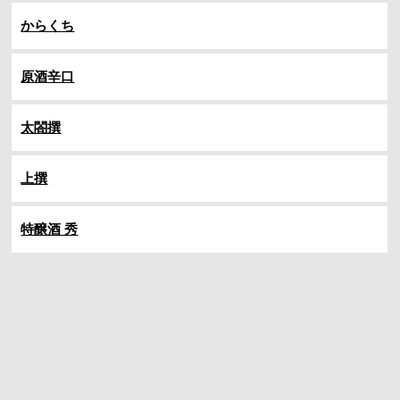
からくち
原酒辛口
太閤撰
上撰
特醸酒 秀