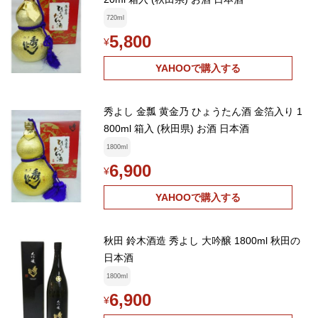
720ml
5,800
¥
YAHOOで購入する
秀よし 金瓢 黄金乃 ひょうたん酒 金箔入り 1
800ml 箱入 (秋田県) お酒 日本酒
1800ml
6,900
¥
YAHOOで購入する
秋田 鈴木酒造 秀よし 大吟醸 1800ml 秋田の
日本酒
1800ml
6,900
¥