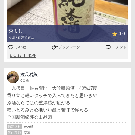
秀よし
4.0
秋田 / 鈴木酒造店
いいね ！
ブックマーク
コメント
いいね ！ 41件
泣尺岩魚
6日前
十九代目 松右衛門 大吟醸原酒 40%17度
香り立ち軽いタッチで入ってきたと思いきや
原酒ならではの重厚感が広がる
軽いとろみと心地いい酸と苦味で締める
全国新酒鑑評会出品酒
特定名称
大吟醸
酒の種類
原酒