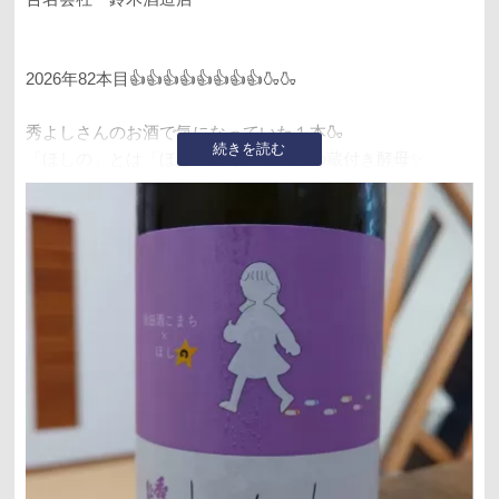
2026年82本目👍👍👍👍👍👍👍👍🍶🍶
秀よしさんのお酒で気になっていた１本🍶
続きを読む
「ほしの」とは「ほしの酵母」で自社の蔵付き酵母✨
酢酸イソアミル系らしいですが、香りはわずか笑
個人的にはもうちょい香りほしい💦
味はちょいとバナナ🍌系を感じます💪
渋味も無く、スイスイっと飲めますけど、こちらもアル度
派16⤴️
もう自分のなかでは16は高アルのレベル(ﾟ∀ﾟ)
低アルに身体か慣れちゃってますね～😅
しっかりと食中酒向けと思いました😋
２合くらいはペロリですね😁