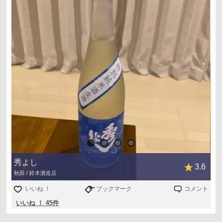
秀よし
3.6
秋田 / 鈴木酒造店
いいね ！
ブックマーク
コメント
いいね ！ 45件