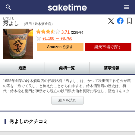
bookmark
ひでよし
秀よし
（秋田 /
鈴木酒造店）
3.71
(229件)
shopping_cart
¥1,100 ～ ¥8,760
Amazonで探す
楽天市場で探す
通販
銘柄一覧
酒蔵情報
1655年創業の鈴木酒造店の代表銘柄「秀よし」は、かつて秋田藩主佐竹公が蔵
の酒を「秀でて良し」と称えたことから由来する。鈴木酒造店の歴史は、初
代・鈴木松右衛門が伊勢から現在の秋田県大仙市長野に移住し、酒造りをスタ
ートしたことがはじまりだ。奥羽山脈の伏流水と良質な米に恵まれた地で、
続きを読む
「その地の食文化にあう酒造り」をモットーに360年以上もの歴史を受け継ぐ
蔵元。全量を自家精米で、銘柄毎の精米歩合にも気を配る。「秀よし 大吟醸」
は、契約農家から仕入れた「山田錦」と「秋田酒こまち」を精米歩合40％まで
磨いて醸したお酒。秋田流の長期低温発酵で丁寧に醸すことで、フルーティー
秀よしのクチコミ
な香りとなめらかな口当たりに仕上がっている。よく冷やしてワイングラスで
いただくのもおすすめだ。