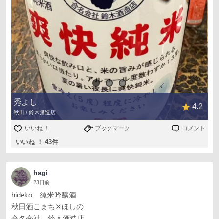
秀よし
4.2
秋田 / 鈴木酒造店
いいね ！
ブックマーク
コメント
いいね ！ 43件
hagi
23日前
hideko 純米吟醸酒
秋田酒こまち✕ほしの
合名会社 鈴木酒造店