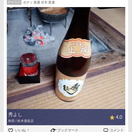
テイスト
ボディ:普通 甘辛:普通
秀よし
4.0
秋田 / 鈴木酒造店
いいね ！
ブックマーク
コメント