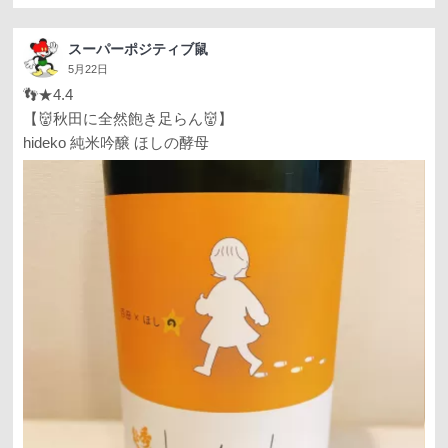
スーパーポジティブ鼠
5月22日
👣★4.4
【👹秋田に全然飽き足らん👹】
hideko 純米吟醸 ほしの酵母