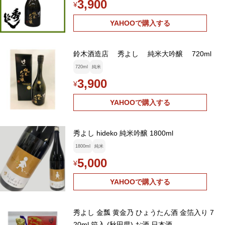
3,900
¥
YAHOOで購入する
鈴木酒造店 秀よし 純米大吟醸 720ml
720ml
純米
3,900
¥
YAHOOで購入する
秀よし hideko 純米吟醸 1800ml
1800ml
純米
5,000
¥
YAHOOで購入する
秀よし 金瓢 黄金乃 ひょうたん酒 金箔入り 7
20ml 箱入 (秋田県) お酒 日本酒