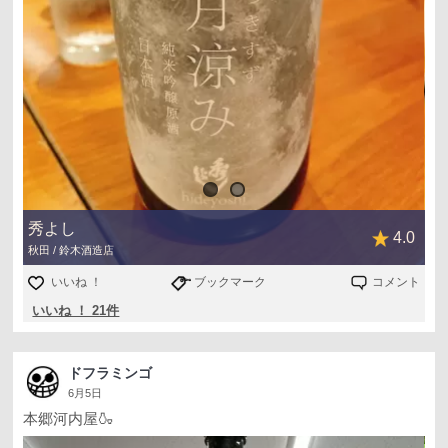
秀よし
4.0
秋田 / 鈴木酒造店
いいね ！
ブックマーク
コメント
いいね ！ 21件
ドフラミンゴ
6月5日
本郷河内屋🍶