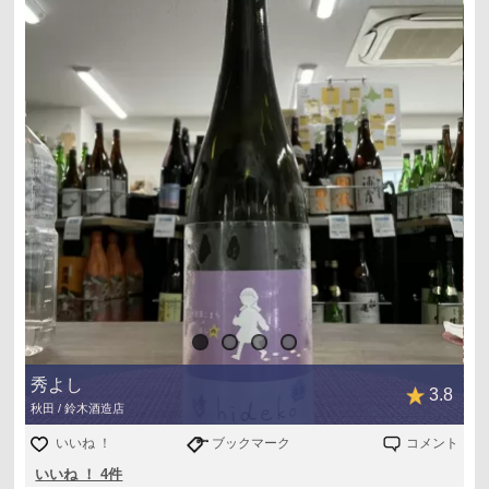
秀よし
3.8
秋田 / 鈴木酒造店
いいね ！
ブックマーク
コメント
いいね ！ 4件