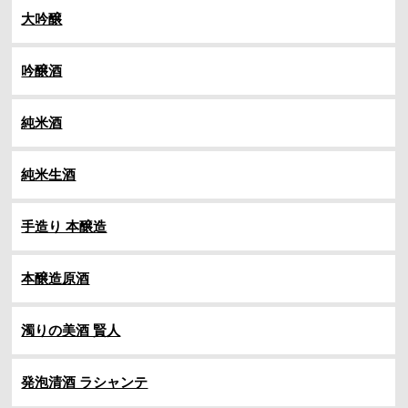
大吟醸
吟醸酒
純米酒
純米生酒
手造り 本醸造
本醸造原酒
濁りの美酒 賢人
発泡清酒 ラシャンテ