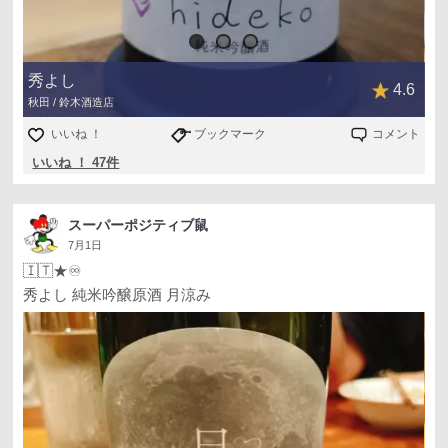
単身赴任先での感想でした😋
秀よし
4.6
秋田 / 鈴木酒造店
いいね ！
ブックマーク
コメント
いいね ！ 47件
スーパーポジティブ鼠
7月1日
🇮🇹★♾
秀よし 純米吟醸原酒 月涼み