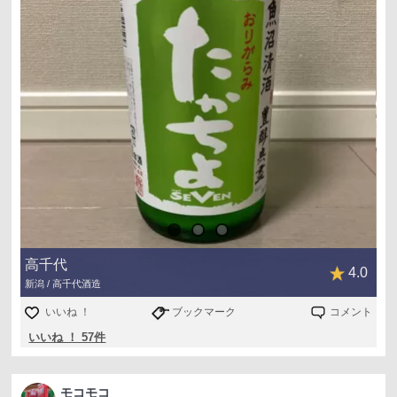
高千代
4.0
新潟 / 高千代酒造
いいね ！
ブックマーク
コメント
いいね ！ 57件
モコモコ