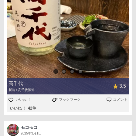
高千代
3.5
新潟 / 高千代酒造
いいね ！
ブックマーク
コメント
いいね ！ 42件
モコモコ
2025年3月1日