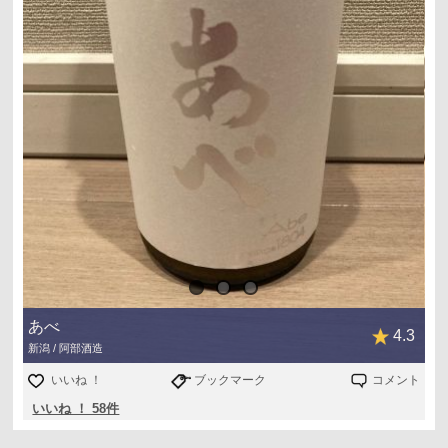
あべ
4.3
新潟 / 阿部酒造
いいね ！
ブックマーク
コメント
いいね ！ 58件