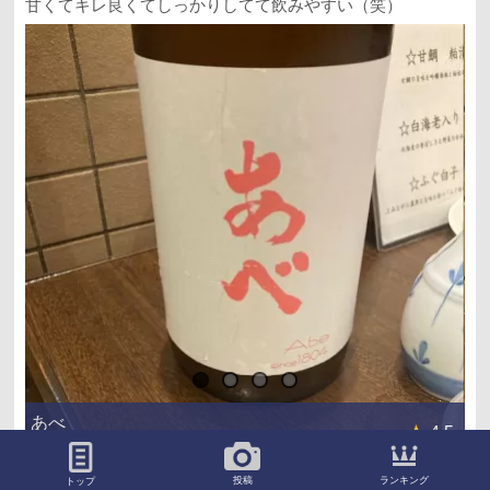
甘くてキレ良くてしっかりしてて飲みやすい（笑）
あべ
4.5
新潟 / 阿部酒造
いいね ！
ブックマーク
コメント
ランキング
投稿
トップ