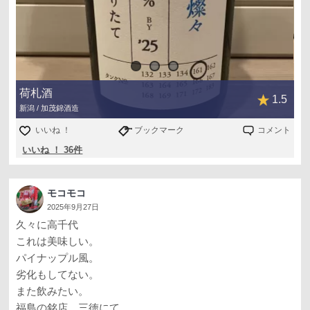
荷札酒
1.5
新潟 / 加茂錦酒造
いいね ！
ブックマーク
コメント
いいね ！ 36件
モコモコ
2025年9月27日
久々に高千代
これは美味しい。
パイナップル風。
劣化もしてない。
また飲みたい。
福島の銘店 三徳にて。