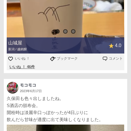
山城屋
4.0
新潟 / 越銘醸
いいね ！
ブックマーク
コメント
いいね ！ 46件
モコモコ
2023年6月17日
久保田も色々出しましたね。
S酒店の頒布会。
開栓時は淡麗辛口っぽかったが4日ぶりに
飲んだら甘味が適度に出て美味しくなりました。