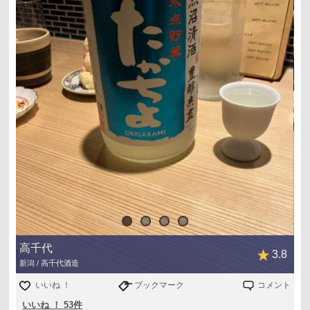
高千代
3.8
新潟 / 高千代酒造
いいね ！
ブックマーク
コメント
いいね ！ 53件