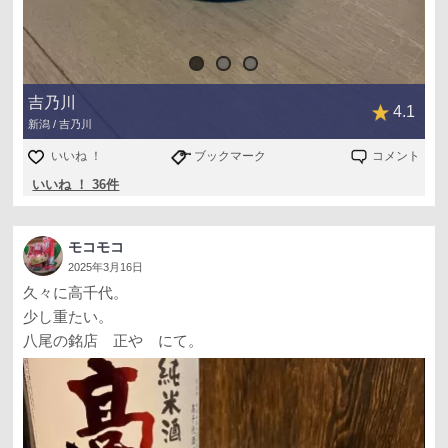
吉乃川
4.1
新潟 / 吉乃川
いいね ！
ブックマーク
コメント
いいね ！ 36件
モコモコ
2025年3月16日
久々に高千代。
少し重たい。
八尾の銘店 正や にて。