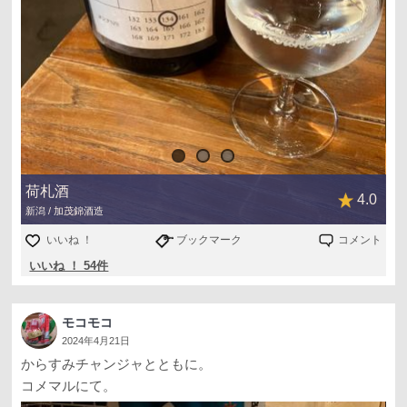
荷札酒
4.0
新潟 / 加茂錦酒造
いいね ！
ブックマーク
コメント
いいね ！ 54件
モコモコ
2024年4月21日
からすみチャンジャとともに。
コメマルにて。