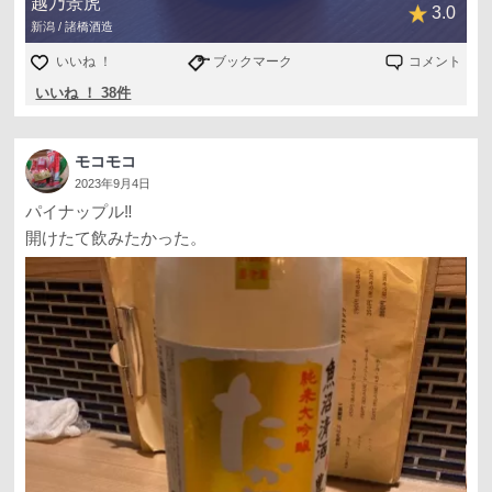
越乃景虎
3.0
新潟 / 諸橋酒造
いいね ！
ブックマーク
コメント
いいね ！ 38件
モコモコ
2023年9月4日
パイナップル‼️
開けたて飲みたかった。