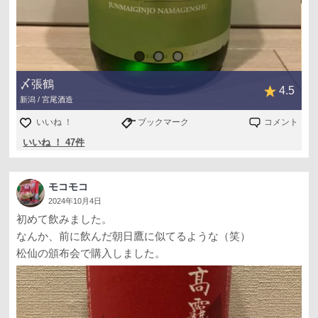
〆張鶴
4.5
新潟 / 宮尾酒造
いいね ！
ブックマーク
コメント
いいね ！ 47件
モコモコ
2024年10月4日
初めて飲みました。
なんか、前に飲んだ朝日鷹に似てるような（笑）
松仙の頒布会で購入しました。