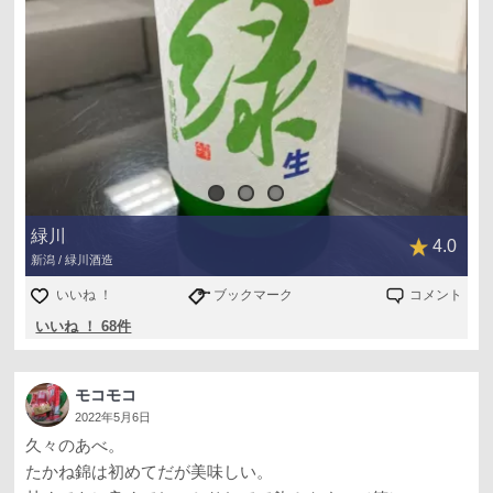
緑川
4.0
新潟 / 緑川酒造
いいね ！
ブックマーク
コメント
いいね ！ 68件
モコモコ
2022年5月6日
久々のあべ。
たかね錦は初めてだが美味しい。