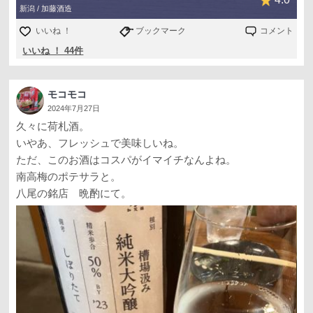
新潟 / 加藤酒造
いいね ！
ブックマーク
コメント
いいね ！ 44件
モコモコ
2024年7月27日
久々に荷札酒。
いやあ、フレッシュで美味しいね。
ただ、このお酒はコスパがイマイチなんよね。
南高梅のポテサラと。
八尾の銘店 晩酌にて。