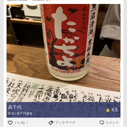
高千代
4.5
新潟 / 高千代酒造
いいね ！
ブックマーク
コメント