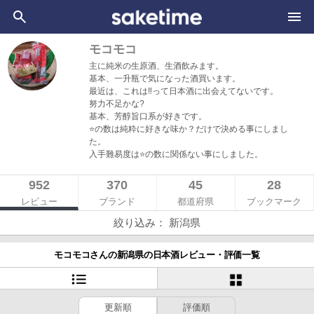
モコモコ
主に純米の生原酒、生酒飲みます。
基本、一升瓶で気になった酒買います。
最近は、これは‼️って日本酒に出会えてないです。
努力不足かな?
基本、芳醇旨口系が好きです。
⭐️の数は純粋に好きな味か？だけで決める事にしまし
た。
入手難易度は⭐️の数に関係ない事にしました。
952
370
45
28
レビュー
ブランド
都道府県
ブックマーク
絞り込み： 新潟県
モコモコさんの新潟県の日本酒レビュー・評価一覧
更新順
評価順