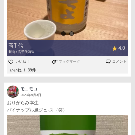
高千代
4.0
新潟 / 高千代酒造
いいね ！
ブックマーク
コメント
いいね ！ 39件
モコモコ
2023年9月3日
おりがらみ本生
パイナップル風ジュ-ス（笑）