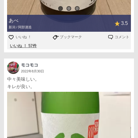
あべ
3.5
新潟 / 阿部酒造
いいね ！
ブックマーク
コメント
いいね ！ 57件
モコモコ
2022年8月30日
中々美味しい。
キレが良い。