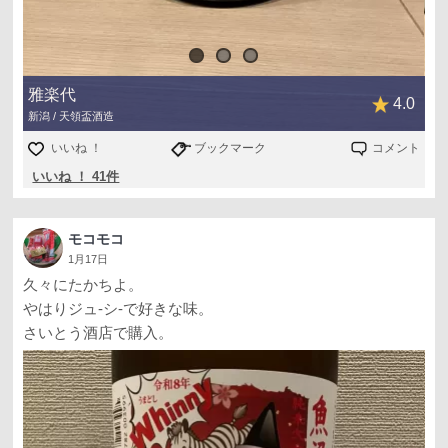
雅楽代
4.0
新潟 / 天領盃酒造
いいね ！
ブックマーク
コメント
いいね ！ 41件
モコモコ
1月17日
久々にたかちよ。
やはりジュ-シ-で好きな味。
さいとう酒店で購入。