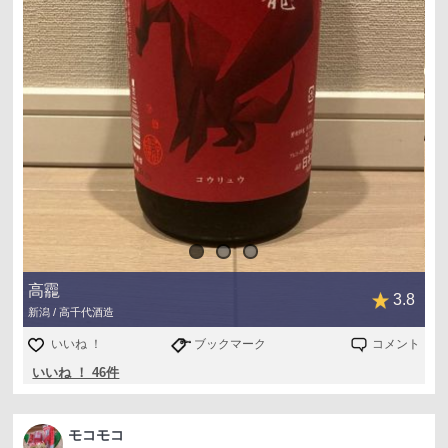
高龗
3.8
新潟 / 高千代酒造
いいね ！
ブックマーク
コメント
いいね ！ 46件
モコモコ