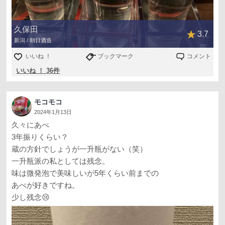
久保田
3.7
新潟 / 朝日酒造
いいね ！
ブックマーク
コメント
いいね ！ 36件
モコモコ
2024年1月13日
久々にあべ
3年振りくらい？
蔵の方針でしょうが一升瓶がない（笑）
一升瓶派の私としては残念。
味は微発泡で美味しいが5年くらい前までの
あべが好きですね。
少し残念😢