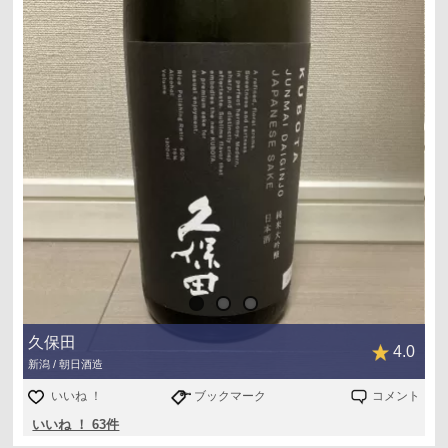
久保田
4.0
新潟 / 朝日酒造
いいね ！
ブックマーク
コメント
いいね ！ 63件