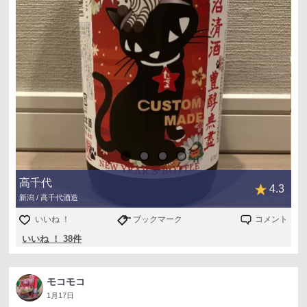
高千代
4.3
新潟 / 高千代酒造
いいね ！
ブックマーク
コメント
いいね ！ 38件
モコモコ
1月17日