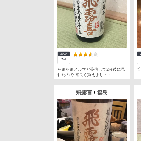
2020
5/4
たまたまメルマガ受信して2分後に見
普
れたので 運良く買えまし・・
飛露喜
/
福島