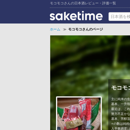
モコモコさんの日本酒レビュー・評価一覧
ホーム
≫
モコモコさんのページ
モコモ
主に純米の
基本、一升
最近は、これ
努力不足かな
基本、芳醇
⭐️の数は純
入手難易度は