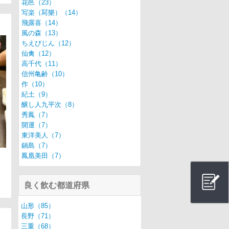
花邑（23）
写楽（冩樂）（14）
飛露喜（14）
風の森（13）
ちえびじん（12）
仙禽（12）
高千代（11）
信州亀齢（10）
作（10）
紀土（9）
醸し人九平次（8）
秀鳳（7）
開運（7）
東洋美人（7）
鍋島（7）
鳳凰美田（7）
良く飲む都道府県
山形（85）
長野（71）
三重（68）