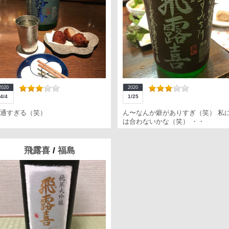
2020
2020
4/4
1/25
通すぎる（笑）
ん〜なんか癖がありすぎ（笑） 私
は合わないかな（笑） ・・
飛露喜
/
福島