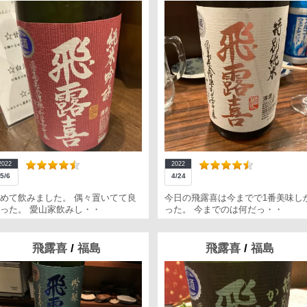
2022
2022
5/6
4/24
めて飲みました。 偶々置いてて良
今日の飛露喜は今までで1番美味し
った。 愛山家飲みし・・
った。 今までのは何だっ・・
飛露喜
/
福島
飛露喜
/
福島