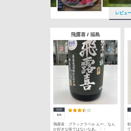
レビュ
飛露喜
/
福島
2026
6/3
飛露喜 ブラックラベル ん〜、なん
初
か好きな味ではないなあ。・・
て