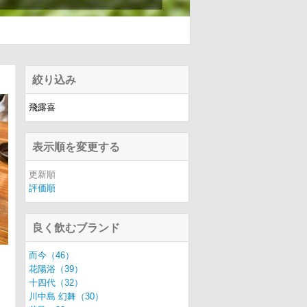
絞り込み
飛露喜
表示順を変更する
更新順
評価順
良く飲むブランド
而今（46）
花陽浴（39）
十四代（32）
川中島 幻舞（30）