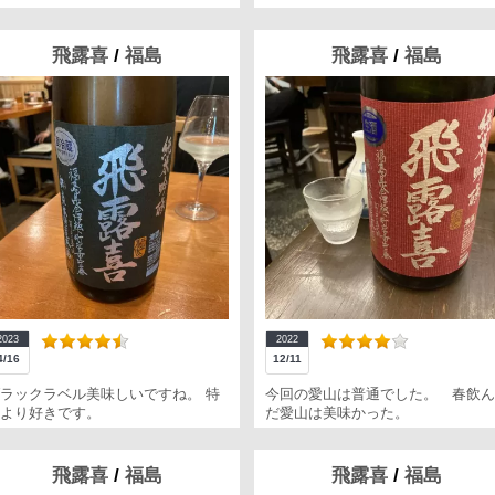
飛露喜
/
福島
飛露喜
/
福島
2023
2022
4/16
12/11
ラックラベル美味しいですね。 特
今回の愛山は普通でした。 春飲ん
より好きです。
だ愛山は美味かった。
飛露喜
/
福島
飛露喜
/
福島