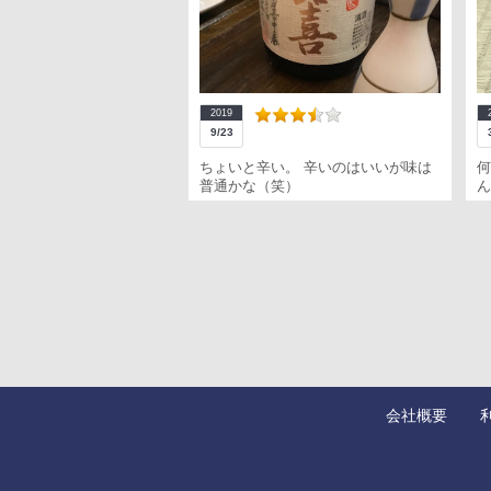
2019
9/23
ちょいと辛い。 辛いのはいいが味は
何
普通かな（笑）
ん
会社概要