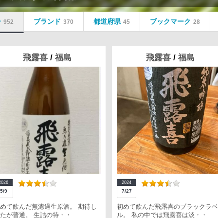
ー
ブランド
都道府県
ブックマーク
952
370
45
28
飛露喜
/
福島
飛露喜
/
福島
2026
2024
5/9
7/27
めて飲んだ無濾過生原酒。 期待し
初めて飲んだ飛露喜のブラックラベ
たが普通。 生詰の特・・
ル。 私の中では飛露喜は淡・・