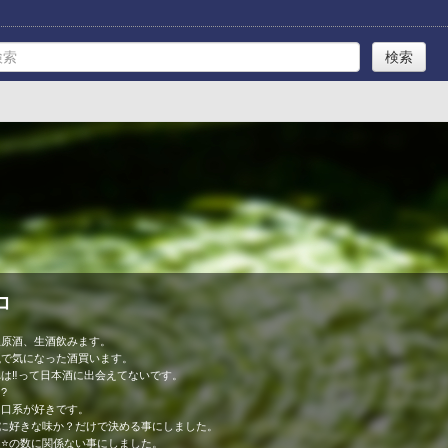
コ
生原酒、生酒飲みます。
瓶で気になった酒買います。
は‼️って日本酒に出会えてないです。
?
旨口系が好きです。
粋に好きな味か？だけで決める事にしました。
⭐️の数に関係ない事にしました。