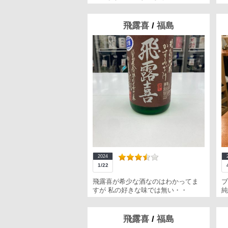
飛露喜
/
福島
2024
1/22
飛露喜が希少な酒なのはわかってま
ブ
すが 私の好きな味では無い・・
純
飛露喜
/
福島