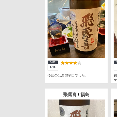
2022
5/15
今回のは淡麗辛口でした。
初
か
飛露喜
/
福島