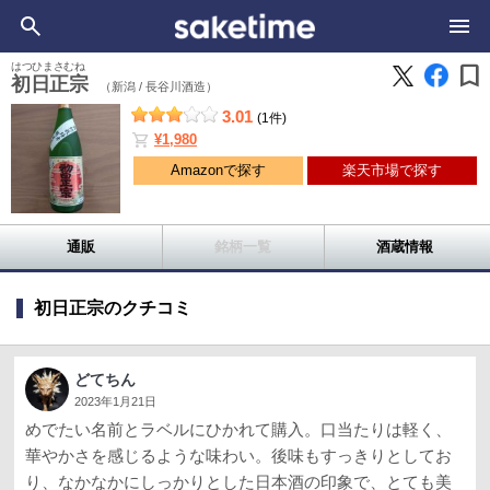
bookmark
はつひまさむね
初日正宗
（新潟 /
長谷川酒造）
3.01
(1件)
shopping_cart
¥1,980
Amazonで探す
楽天市場で探す
通販
銘柄一覧
酒蔵情報
初日正宗のクチコミ
どてちん
2023年1月21日
めでたい名前とラベルにひかれて購入。口当たりは軽く、
華やかさを感じるような味わい。後味もすっきりとしてお
り、なかなかにしっかりとした日本酒の印象で、とても美