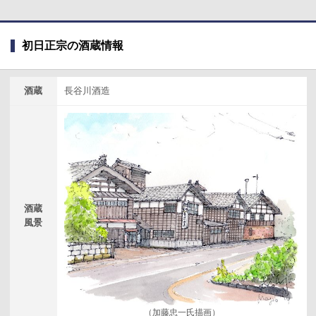
初日正宗の酒蔵情報
酒蔵
長谷川酒造
酒蔵
風景
（加藤忠一氏描画）