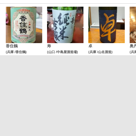
香住鶴
寿
卓
奥
(兵庫 /香住鶴)
(山口 /中島屋酒造場)
(兵庫 /山名酒造)
(兵