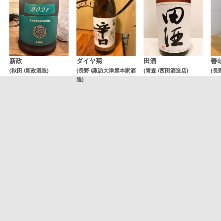
新政
ダイヤ菊
田酒
善
(秋田 /新政酒造)
(長野 /諏訪大津屋本家酒
(青森 /西田酒造店)
(長
造)