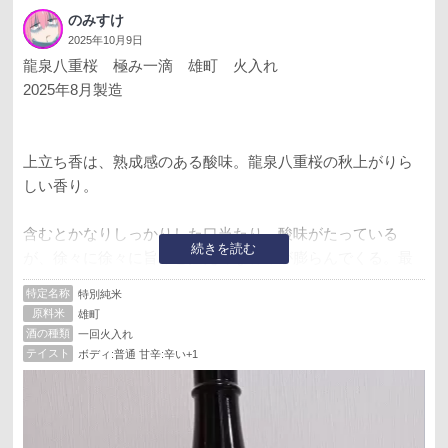
のみすけ
2025年10月9日
龍泉八重桜 極み一滴 雄町 火入れ
2025年8月製造
上立ち香は、熟成感のある酸味。龍泉八重桜の秋上がりら
しい香り。
含むとかなりしっかりした口当たり。酸味がたっている
続きを読む
が、徐々に徐々に旨みと控えめな甘みが膨らんでくる。最
初から最後まで、苦みが効いていて、食事に合わせると口
特定名称
特別純米
の中をリセットしてくれる。
原料米
雄町
酒の種類
一回火入れ
酸が良いので燗あがりしそうな予感。
テイスト
ボディ:普通 甘辛:辛い+1
ということで燗にしてみると、上立ち香は、酸が更に増し
て、アルコール感も強く感じられる。
含むと、甘旨みも増して感じるが、やはり酸が強く主張し