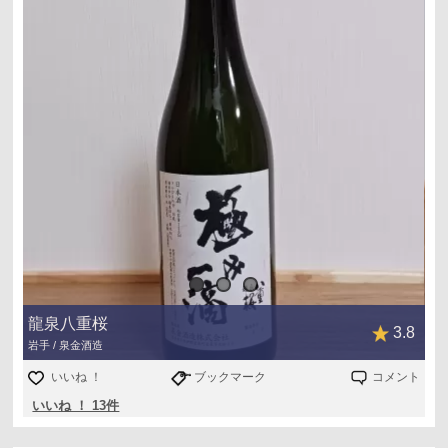
龍泉八重桜
3.8
岩手 / 泉金酒造
いいね ！
ブックマーク
コメント
いいね ！ 13件