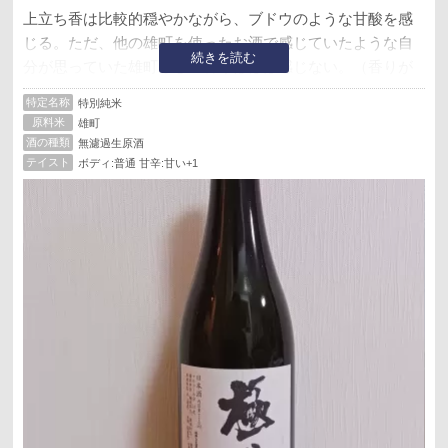
上立ち香は比較的穏やかながら、ブドウのような甘酸を感
じる。ただ、他の雄町を使ったお酒で感じていたような自
続きを読む
分が思っていた雄町らしい香りはほぼ感じない。（香りが
控えめになりやすい雄町らしさの一端）
特定名称
特別純米
原料米
雄町
含むと心地よいガス感と、甘旨みが口いっぱいに広がる。
酒の種類
無濾過生原酒
その後には酸味と雄町らしい苦みが出てきて、飲み込んだ
テイスト
ボディ:普通 甘辛:甘い+1
あとはスッキリと切れていく。
アルコール度 16.2度
使用米 岡山県産雄町
精米 麹55% 掛60%
日本酒度 －0.5
酸度 1.9
特別純米酒・生