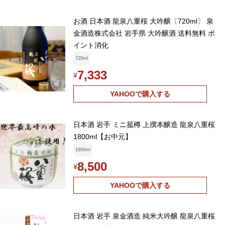
お酒 日本酒 龍泉八重桜 大吟醸〔720ml〕 泉
金酒造株式会社 岩手県 大吟醸酒 送料無料 ポ
イント消化
720ml
7,333
¥
YAHOOで購入する
日本酒 岩手 ミニ菰樽 上撰本醸造 龍泉八重桜
1800ml【お中元】
1800ml
8,500
¥
YAHOOで購入する
日本酒 岩手 泉金酒造 純米大吟醸 龍泉八重桜