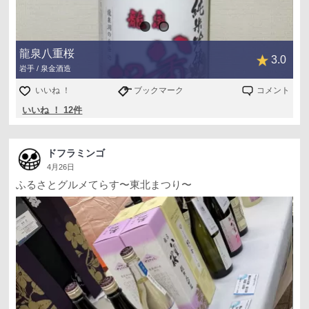
龍泉八重桜
3.0
岩手 / 泉金酒造
いいね ！
ブックマーク
コメント
いいね ！ 12件
ドフラミンゴ
4月26日
ふるさとグルメてらす〜東北まつり〜