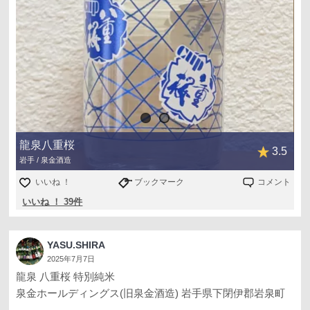
龍泉八重桜
3.5
岩手 / 泉金酒造
いいね ！
ブックマーク
コメント
いいね ！ 39件
YASU.SHIRA
2025年7月7日
龍泉 八重桜 特別純米
泉金ホールディングス(旧泉金酒造) 岩手県下閉伊郡岩泉町