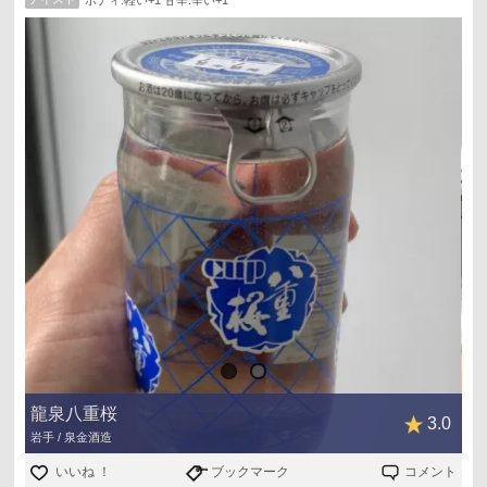
ボディ:軽い+1 甘辛:辛い+1
龍泉八重桜
3.0
岩手 / 泉金酒造
いいね ！
ブックマーク
コメント