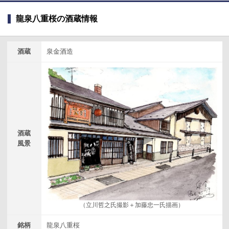
龍泉八重桜の酒蔵情報
酒蔵
泉金酒造
酒蔵
風景
（立川哲之氏撮影＋加藤忠一氏描画）
銘柄
龍泉八重桜