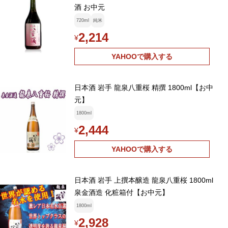
酒 お中元
720ml
純米
2,214
¥
YAHOOで購入する
日本酒 岩手 龍泉八重桜 精撰 1800ml【お中
元】
1800ml
2,444
¥
YAHOOで購入する
日本酒 岩手 上撰本醸造 龍泉八重桜 1800ml
泉金酒造 化粧箱付【お中元】
1800ml
2,928
¥