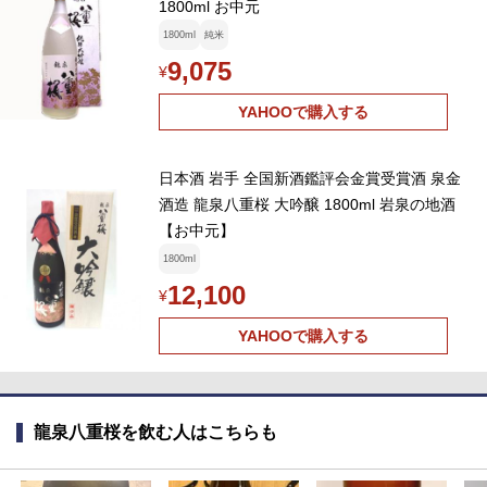
1800ml お中元
1800ml
純米
9,075
¥
YAHOOで購入する
日本酒 岩手 全国新酒鑑評会金賞受賞酒 泉金
酒造 龍泉八重桜 大吟醸 1800ml 岩泉の地酒
【お中元】
1800ml
12,100
¥
YAHOOで購入する
龍泉八重桜を飲む人はこちらも