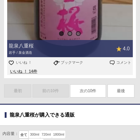
龍泉八重桜
4.0
岩手 / 泉金酒造
いいね ！
ブックマーク
コメント
いいね ！ 14件
最初
前の10件
次の10件
最後
龍泉八重桜が購入できる通販
内容量：
300ml
720ml
1800ml
全て