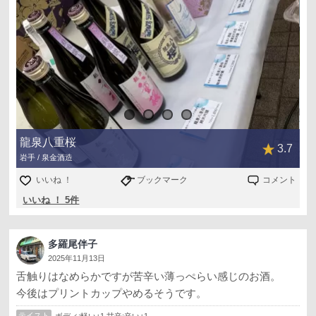
龍泉八重桜
3.7
岩手 / 泉金酒造
いいね ！
ブックマーク
コメント
いいね ！ 5件
多羅尾伴子
2025年11月13日
舌触りはなめらかですが苦辛い薄っぺらい感じのお酒。
今後はプリントカップやめるそうです。
テイスト