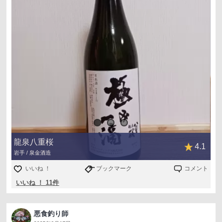
てくる。
【酒屋さんコメント】
今年４月の「極み一滴生（雄町）」とそれを火入れして約
４か月間 龍泉洞の低温セラーで熟成させ８月２５日に龍泉
洞から出した「秋あがり」を飲みくらべてお酒の時間経過
による変化を楽しんでほしい！
アルコール度 16度
使用米 岡山県産雄町
精米 麹55% 掛60%
特別純米酒・火入れ
龍泉八重桜
4.1
岩手 / 泉金酒造
いいね ！
ブックマーク
コメント
いいね ！ 11件
悪食釣り師