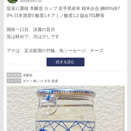
2025年9月17日
龍泉八重桜 本醸造 カップ 岩手県産米 精米歩合:麹65%掛7
0% 日本酒度0 酸度1.4 アミノ酸度1.2 協会701酵母
開栓一口目、淡麗の旨渋
旨は軽めで、渋は少しです
アテは、定点観測の竹輪、魚ソーセージ、チーズ
続きを読む
竹輪では旨が少しアップ、渋は殆ど感じなくなりました
特定名称
本醸造
魚ソーセージだと旨は竹輪よりもマイルドに、
テイスト
ボディ:軽い+1 甘辛:普通
渋は感じなくなりました
チーズだとマイルドな旨辛
今回のアテでは一番良かったです
阪急百貨店梅田本店で購入