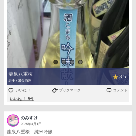
龍泉八重桜
3.5
岩手 / 泉金酒造
いいね ！
ブックマーク
コメント
いいね ！ 5件
のみすけ
2025年4月1日
龍泉八重桜 純米吟醸