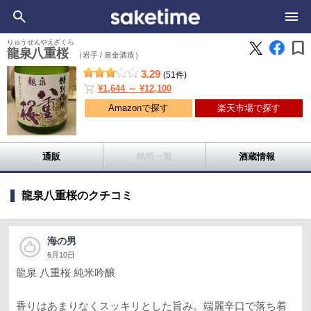
bookmark
りゅうせんやえざくら
龍泉八重桜
（岩手 /
泉金酒造）
3.29
(51件)
shopping_cart
¥1,644 ～ ¥12,100
Amazonで探す
楽天市場で探す
通販
銘柄一覧
酒蔵情報
龍泉八重桜のクチコミ
海の男
6月10日
龍泉 八重桜 純米吟醸
香りはあまりなくスッキリとした旨み。端麗辛口で落ち着