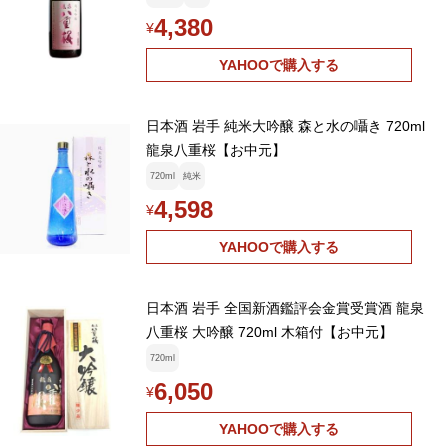
4,380
¥
YAHOOで購入する
日本酒 岩手 純米大吟醸 森と水の囁き 720ml
龍泉八重桜【お中元】
720ml
純米
4,598
¥
YAHOOで購入する
日本酒 岩手 全国新酒鑑評会金賞受賞酒 龍泉
八重桜 大吟醸 720ml 木箱付【お中元】
720ml
6,050
¥
YAHOOで購入する