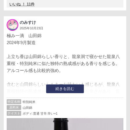
いいね ！ 11件
のみすけ
2025年10月23日
極み一滴 山田錦
2024年9月製造
上立ち香は山田錦らしい香りと、龍泉洞で寝かせた龍泉八
重桜・特別純米に似た独特の熟成感がある香りを感じる。
アルコール感も比較的強め。
含むと山田錦らしいシルキーな味わいも感じるが、龍泉八
続きを読む
重桜独特の熟成感がメイン。きりっとした辛さがあり、旨
みそこそこ、甘さ控えめ。キレは良い。
特定名称
特別純米
原料米
山田錦
某酒屋の、山田錦の味を覚えよう企画。
テイスト
ボディ:普通 甘辛:辛い+1