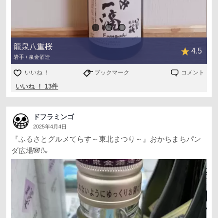
龍泉八重桜
4.5
岩手 / 泉金酒造
いいね ！
ブックマーク
コメント
いいね ！ 13件
ドフラミンゴ
2025年4月4日
『ふるさとグルメてらす～東北まつり～』おかちまちパン
ダ広場🐼🍶