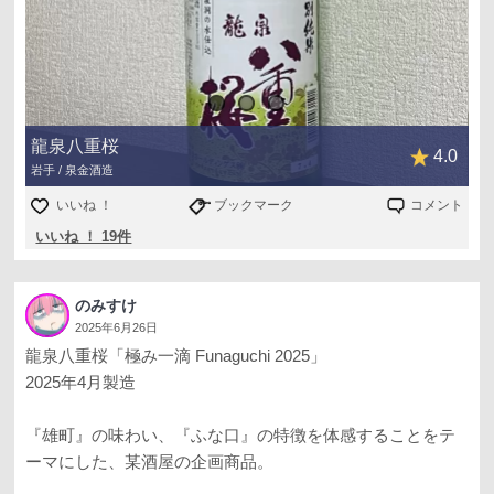
龍泉八重桜
4.0
岩手 / 泉金酒造
いいね ！
ブックマーク
コメント
いいね ！ 19件
のみすけ
2025年6月26日
龍泉八重桜「極み一滴 Funaguchi 2025」
2025年4月製造
『雄町』の味わい、『ふな口』の特徴を体感することをテ
ーマにした、某酒屋の企画商品。