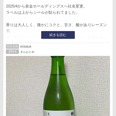
2025/4から泉金ホールディングスへ社名変更。
ラベルは上からシールが貼られてました。
香りは大人しく、微かにコクと、甘さ、酸がありレーズン
系。
続きを読む
スッキリしつつも、ブドウの様な甘さと渋さ、旨味もあっ
てなかなか。
特定名称
特別純米
燗にしても酸と甘旨味がありシッカリした味わい。
原料米
ぎんおとめ