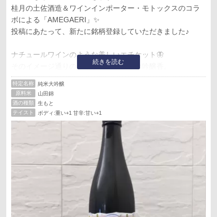
桂月の土佐酒造＆ワインインポーター・モトックスのコラ
ボによる「AMEGAERI」✨
投稿にあたって、新たに銘柄登録していただきました♪
ナチュールワインのような美しいエチケット🦋
続きを読む
そのイメージ通りの華やかフルーティな吟醸香。
含むと滑らかな口当たりで、メロンや桃の果実味と、糖蜜
特定名称
純米大吟醸
のような甘さが広がります。
原料米
山田錦
まろやかな旨味、穏やかな酸と苦味が一体となり、初めは
酒の種類
生もと
強く感じた甘さも徐々に馴染んで最高のバランスに✨
テイスト
ボディ:重い+1 甘辛:甘い+1
グラスの垂れを眺めつつ、やや長めの余韻を楽しみなが
ら、ゆっくり時間をかけていただきました☺️
瓶入れからの時間経過もあると思いますが、エレガントな
熟成感が素晴らしく美味しいお酒でした💞