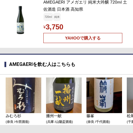
AMEGAERI アメガエリ 純米大吟醸 720ml 土
佐酒造 日本酒 高知県
720ml
純米
3,750
¥
YAHOOで購入する
AMEGAERIを飲む人はこちらも
みむろ杉
播州一献
篠峯
松
(奈良 /今西酒造)
(兵庫 /山陽盃酒造)
(奈良 /千代酒造)
(千