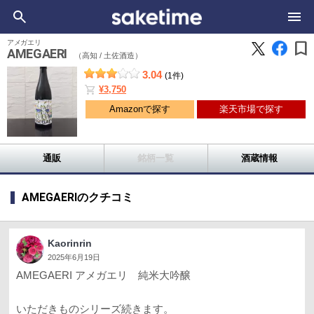
bookmark
アメガエリ
AMEGAERI
（高知 /
土佐酒造）
3.04
(1件)
shopping_cart
¥3,750
Amazonで探す
楽天市場で探す
通販
銘柄一覧
酒蔵情報
AMEGAERIのクチコミ
Kaorinrin
2025年6月19日
AMEGAERI アメガエリ 純米大吟醸
いただきものシリーズ続きます。