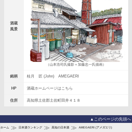
酒蔵
風景
（山本浩司氏撮影＋加藤忠一氏描画）
銘柄
桂月
匠 (John)
AMEGAERI
HP
酒蔵ホームページはこちら
住所
高知県土佐郡土佐町田井４１８
▲このページの先頭へ
≫
≫
≫
ホーム
日本酒ランキング
高知の日本酒
AMEGAERI (アメガエリ)