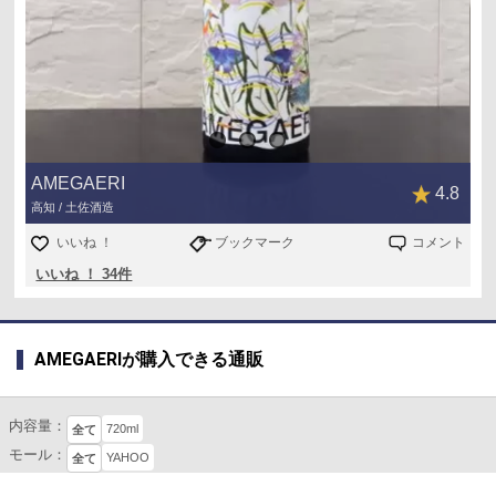
AMEGAERI
4.8
高知 / 土佐酒造
いいね ！
ブックマーク
コメント
いいね ！ 34件
AMEGAERIが購入できる通販
内容量：
720ml
全て
モール：
YAHOO
全て