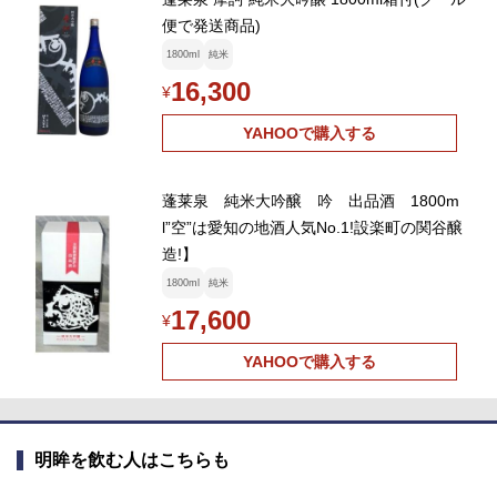
便で発送商品)
1800ml
純米
16,300
¥
YAHOOで購入する
蓬莱泉 純米大吟醸 吟 出品酒 1800m
l”空”は愛知の地酒人気No.1!設楽町の関谷醸
造!】
1800ml
純米
17,600
¥
YAHOOで購入する
明眸を飲む人はこちらも