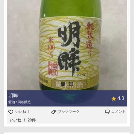
味わいにクセが無いため様々な料理に合わせられると思い
ます。強いていえば、米感が豊かなので和食が良さそうで
す。
飲めば飲むほど味の出る、昔ながらの純米酒という感じで
した！
明眸
4.3
愛知 / 関谷醸造
いいね ！
ブックマーク
コメント
いいね ！ 20件