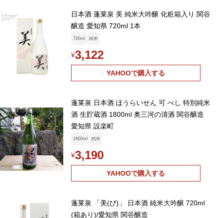
日本酒 蓬莱泉 美 純米大吟醸 化粧箱入り 関谷
醸造 愛知県 720ml 1本
720ml
純米
3,122
¥
YAHOOで購入する
蓬莱泉 日本酒 ほうらいせん 可 べし 特別純米
酒 生貯蔵酒 1800ml 奥三河の清酒 関谷醸造
愛知県 設楽町
1800ml
純米
3,190
¥
YAHOOで購入する
蓬莱泉 「美(び)」 日本酒 純米大吟醸 720ml
(箱あり)/愛知県 関谷醸造