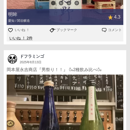
明眸
4.3
愛知 / 関谷醸造
いいね ！
ブックマーク
コメント
いいね ！ 2件
ドフラミンゴ
2025年8月13日
岡本屋永吉商店『男祭り！！』 🍶2種飲み比べ🍶