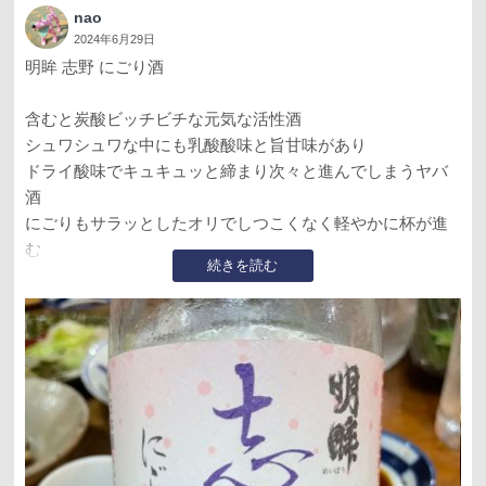
nao
2024年6月29日
明眸 志野 にごり酒
含むと炭酸ビッチビチな元気な活性酒
シュワシュワな中にも乳酸酸味と旨甘味があり
ドライ酸味でキュキュッと締まり次々と進んでしまうヤバ
酒
にごりもサラッとしたオリでしつこくなく軽やかに杯が進
む
続きを読む
蓬莱泉さんとこで活性にごりを販売してたなんで知らなか
った
地元酒をもっと深く知らないとダメね
コチラは名古屋は御園座近くの一位という居酒屋さんでい
ただきました
大将に酒屋さんであまり買えないお酒ある？と聞いて終盤
でオススメして頂いたお酒