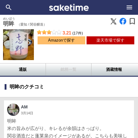
bookmark
めいぼう
明眸
（愛知 /
関谷醸造）
3.21
(17件)
Amazonで探す
楽天市場で探す
通販
銘柄一覧
酒蔵情報
明眸のクチコミ
AM
3月14日
明眸
米の旨みが広がり、キレるが余韻はさっぱり。
関谷酒造だと蓬莱泉のイメージがあるが、こちらも美味し