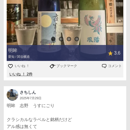
明眸
3.6
愛知 / 関谷醸造
いいね ！
ブックマーク
コメント
いいね ！ 2件
さちしん
2025年7月29日
明眸 志野 うすにごり
クラシカルなラベルと銘柄だけど
アル感は無くて