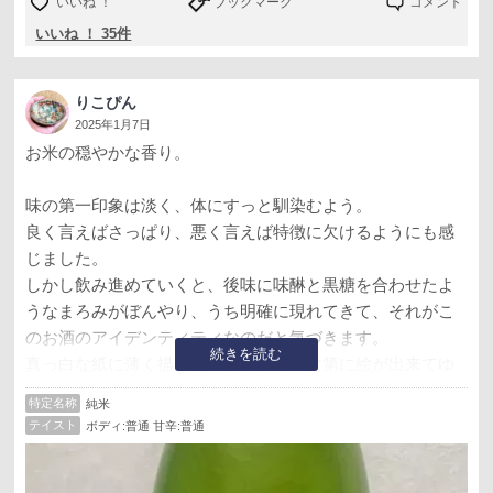
いいね ！
ブックマーク
コメント
いいね ！ 35件
りこぴん
2025年1月7日
お米の穏やかな香り。
味の第一印象は淡く、体にすっと馴染むよう。
良く言えばさっぱり、悪く言えば特徴に欠けるようにも感
じました。
しかし飲み進めていくと、後味に味醂と黒糖を合わせたよ
うなまろみがぼんやり、うち明確に現れてきて、それがこ
のお酒のアイデンティティなのだと気づきます。
続きを読む
真っ白な紙に薄く描いたアタリから、次第に絵が出来てゆ
くような感覚。
特定名称
純米
さっぱり感と醇酒の重みが共存した、この軽いような重い
テイスト
ボディ:普通 甘辛:普通
ような味わいは、愛知県のお酒でたびたび出会います。地
域特有のものなのでしょうか？