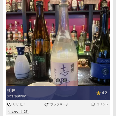
明眸
4.3
愛知 / 関谷醸造
いいね ！
ブックマーク
コメント
いいね ！ 2件