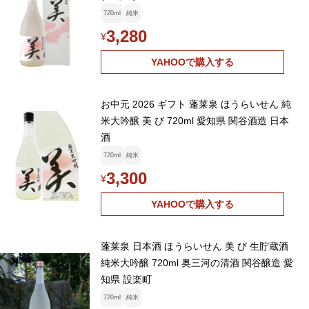
720ml
純米
3,280
¥
YAHOOで購入する
お中元 2026 ギフト 蓬莱泉 ほうらいせん 純
米大吟醸 美 び 720ml 愛知県 関谷酒造 日本
酒
720ml
純米
3,300
¥
YAHOOで購入する
蓬莱泉 日本酒 ほうらいせん 美 び 生貯蔵酒
純米大吟醸 720ml 奥三河の清酒 関谷醸造 愛
知県 設楽町
720ml
純米