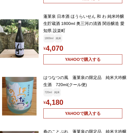
蓬莱泉 日本酒 ほうらいせん 和 わ 純米吟醸
生貯蔵酒 1800ml 奥三河の清酒 関谷醸造 愛
知県 設楽町
1800ml
純米
4,070
¥
YAHOOで購入する
はつなつの風 蓬莱泉の限定品 純米大吟醸
生酒 720ml(クール便)
720ml
純米
4,180
¥
YAHOOで購入する
春のことぶれ 蓬莱泉の限定品 純米大吟醸