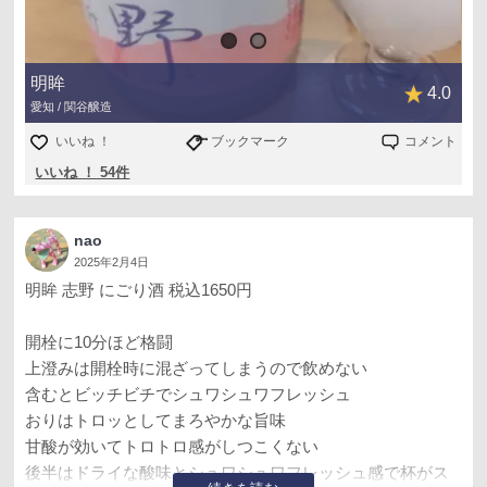
明眸
4.0
愛知 / 関谷醸造
いいね ！
ブックマーク
コメント
いいね ！ 54件
nao
2025年2月4日
明眸 志野 にごり酒 税込1650円
開栓に10分ほど格闘
上澄みは開栓時に混ざってしまうので飲めない
含むとビッチビチでシュワシュワフレッシュ
おりはトロッとしてまろやかな旨味
甘酸が効いてトロトロ感がしつこくない
後半はドライな酸味とシュワシュワフレッシュ感で杯がス