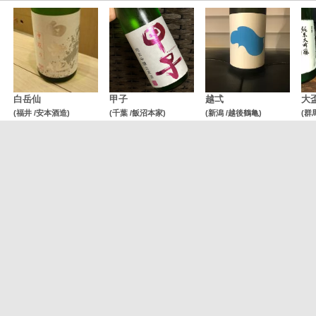
白岳仙
甲子
越弌
大
(福井 /安本酒造)
(千葉 /飯沼本家)
(新潟 /越後鶴亀)
(群