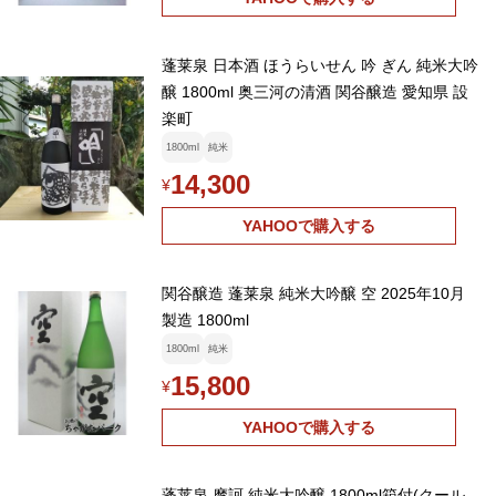
蓬莱泉 日本酒 ほうらいせん 吟 ぎん 純米大吟
醸 1800ml 奥三河の清酒 関谷醸造 愛知県 設
楽町
1800ml
純米
14,300
¥
YAHOOで購入する
関谷醸造 蓬莱泉 純米大吟醸 空 2025年10月
製造 1800ml
1800ml
純米
15,800
¥
YAHOOで購入する
蓬莱泉 摩訶 純米大吟醸 1800ml箱付(クール