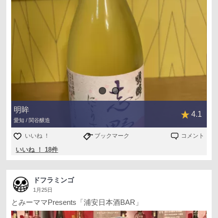
明眸
4.1
愛知 / 関谷醸造
いいね ！
ブックマーク
コメント
いいね ！ 18件
ドフラミンゴ
1月25日
とみーママPresents「浦安日本酒BAR」