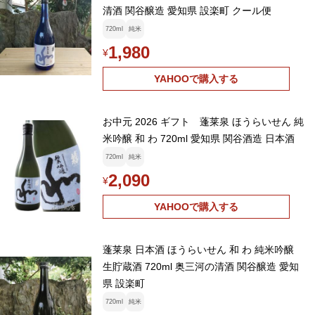
清酒 関谷醸造 愛知県 設楽町 クール便
720ml
純米
1,980
¥
YAHOOで購入する
お中元 2026 ギフト 蓬莱泉 ほうらいせん 純
米吟醸 和 わ 720ml 愛知県 関谷酒造 日本酒
720ml
純米
2,090
¥
YAHOOで購入する
蓬莱泉 日本酒 ほうらいせん 和 わ 純米吟醸
生貯蔵酒 720ml 奥三河の清酒 関谷醸造 愛知
県 設楽町
720ml
純米