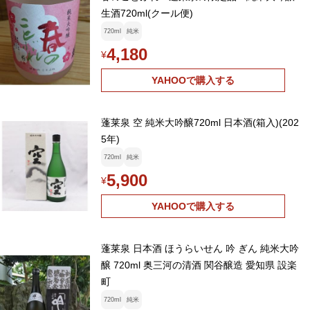
生酒720ml(クール便)
720ml
純米
4,180
¥
YAHOOで購入する
蓬莱泉 空 純米大吟醸720ml 日本酒(箱入)(202
5年)
720ml
純米
5,900
¥
YAHOOで購入する
蓬莱泉 日本酒 ほうらいせん 吟 ぎん 純米大吟
醸 720ml 奥三河の清酒 関谷醸造 愛知県 設楽
町
720ml
純米