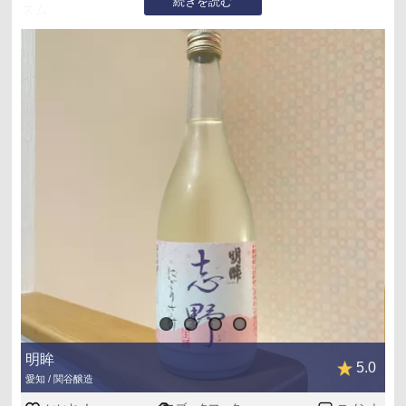
続きを読む
スム
関谷醸造に買収された明眸
今では関谷さんの吟醸工房と言われる施設は元々明眸の蔵
元だとか
15年前に行ったことありますがそんな背景は知らなかった
でもラベルには明眸と記載あるので愛を感じます
我が家はマイナス5度管理なので開栓注意と記載あってもい
つもは全然余裕なのですがコレは大苦戦
おっいける‼︎と思っても時間差でまた噴き上がる曲者
流石は凶暴と言われるだけあります
美味しくて2日で空に
コスパも味わいも良く、12月になればコチラでは簡単に手
に入る
もっと評価されてほしいお酒です
明眸
5.0
愛知 / 関谷醸造