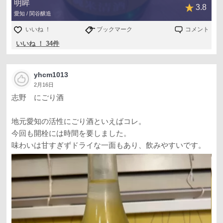
明眸
3.8
愛知 / 関谷醸造
いいね ！
ブックマーク
コメント
いいね ！ 34件
yhcm1013
2月16日
志野 にごり酒
地元愛知の活性にごり酒といえばコレ。
今回も開栓には時間を要しました。
味わいは甘すぎずドライな一面もあり、飲みやすいです。