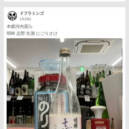
ドフラミンゴ
1月23日
本郷河内屋🍶
明眸 志野 生酒 にごりさけ