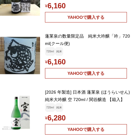
6,160
¥
YAHOOで購入する
蓬莱泉の数量限定品 純米大吟醸「吟」720
ml(クール便)
720ml
純米
6,160
¥
YAHOOで購入する
[2026 年製造] 日本酒 蓬莱泉 (ほうらいせん)
純米大吟醸 空 720ml / 関谷醸造 【箱入】
720ml
純米
6,280
¥
YAHOOで購入する