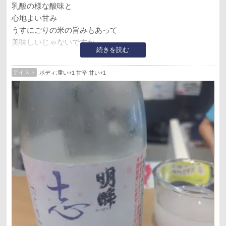
乳酸の様な酸味と
心地よい甘み
うすにごりの米の旨みもあって
美味しいじゃないですか
続きを読む
おおたけさんで角打ち
テイスト
ボディ:重い+1 甘辛:甘い+1
昼から飲むの最高です