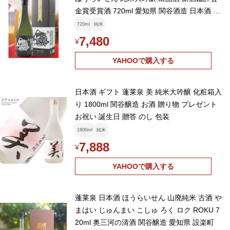
金賞受賞酒 720ml 愛知県 関谷酒造 日本酒 要
冷蔵
720ml
純米
7,480
¥
YAHOOで購入する
日本酒 ギフト 蓬莱泉 美 純米大吟醸 化粧箱入
り 1800ml 関谷醸造 お酒 贈り物 プレゼント
お祝い 誕生日 贈答 のし 包装
1800ml
純米
7,888
¥
YAHOOで購入する
蓬莱泉 日本酒 ほうらいせん 山廃純米 古酒 や
まはい じゅんまい こしゅ ろく ロク ROKU 7
20ml 奥三河の清酒 関谷醸造 愛知県 設楽町