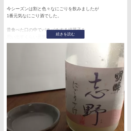
今シーズンは割と色々なにごりを飲みましたが
1番元気なにごり酒でした。
昔食べた口の中でパチパチする綿菓子を
続きを読む
思い出すくらい元気。
ドロッとしてクラシカルな
日本酒感もあり骨太で飲みごたえあり。
ただ基本はライトで飲みやすいので
すぐ空になるやつでした。
アルコール度数14？
飲み終えた後に発覚。
もうすぐ愛知県から離れると思うと
東海エリアの酒が恋しくなってきます。