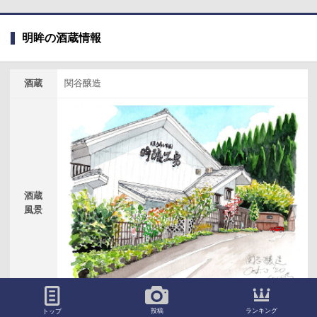
明眸の酒蔵情報
酒蔵
関谷醸造
酒蔵
風景
（立川哲之氏撮影＋加藤忠一氏描画）
ランキング
投稿
トップ