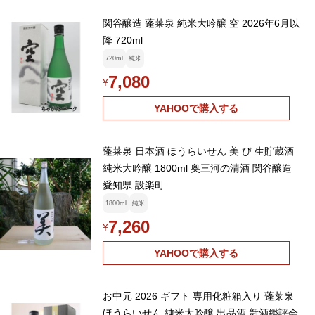
関谷醸造 蓬莱泉 純米大吟醸 空 2026年6月以
降 720ml
720ml
純米
7,080
¥
YAHOOで購入する
蓬莱泉 日本酒 ほうらいせん 美 び 生貯蔵酒
純米大吟醸 1800ml 奥三河の清酒 関谷醸造
愛知県 設楽町
1800ml
純米
7,260
¥
YAHOOで購入する
お中元 2026 ギフト 専用化粧箱入り 蓬莱泉
ほうらいせん 純米大吟醸 出品酒 新酒鑑評会