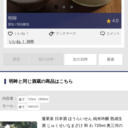
明眸
4.0
愛知 / 関谷醸造
いいね ！
ブックマーク
コメント
いいね ！ 38件
最初
前の10件
次の10件
最後
明眸と同じ酒蔵の商品はこちら
内容量：
720ml
1800ml
全て
モール：
YAHOO
全て
蓬莱泉 日本酒 ほうらいせん 純米吟醸 熟成生
酒 じゅくせいなまざけ 和 わ 720ml 奥三河の