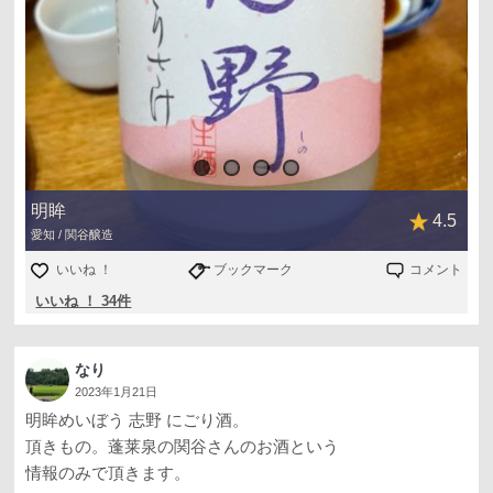
店員さんがアイスピックでガス抜きしようとするので、い
やいやこっちでやりますとw
超元気なお酒で5分ぐらい格闘して開栓
4合瓶販売でしたが8人で飲んでたので即空にw
他にも6種程お酒頂きました
会社で日本酒好きな方と知り合いお誘い頂いた居酒屋さん
アテも美味しくて楽しくて終電逃して1人タクシーで帰宅(
´ω`っ )3
明眸
4.5
今日は二日酔いではないけど寝不足です…
愛知 / 関谷醸造
いいね ！
ブックマーク
コメント
4枚目は鉄道好きな方が好きそうな写真
いいね ！ 34件
地元の歩道橋の風景で線路多すぎで開かずの踏切🚃
なり
2023年1月21日
明眸めいぼう 志野 にごり酒。
頂きもの。蓬莱泉の関谷さんのお酒という
情報のみで頂きます。