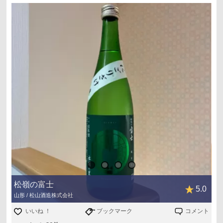
甘味はそこまで無いのにドライで程よく果実感
透明感あるけど密度高めな旨味がたまりません
精米歩合77%だけど全然雑味感じない
今どきこのコスパでこの味わいはあかんです
嫁も基本1杯飲むだけなのにコチラは美味いとおかわり
皆をハッピーにする良酒だと思います
松嶺の富士
5.0
山形 / 松山酒造株式会社
いいね ！
ブックマーク
コメント