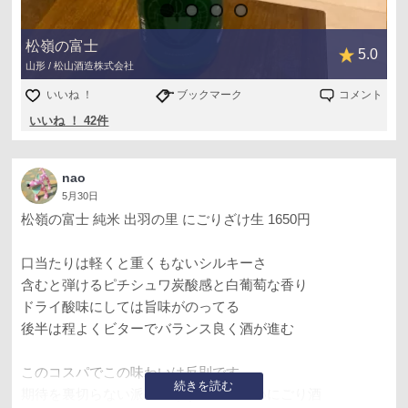
松嶺の富士
5.0
山形 / 松山酒造株式会社
いいね ！
ブックマーク
コメント
いいね ！ 42件
nao
5月30日
松嶺の富士 純米 出羽の里 にごりざけ生 1650円
口当たりは軽くと重くもないシルキーさ
含むと弾けるピチシュワ炭酸感と白葡萄な香り
ドライ酸味にしては旨味がのってる
後半は程よくビターでバランス良く酒が進む
このコスパでこの味わいは反則です
続きを読む
期待を裏切らない派手過ぎず完成度高いにごり酒