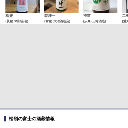
松盛
乾坤一
神雷
二
(茨城 /岡部合名)
(宮城 /大沼酒造店)
(広島 /三輪酒造)
(愛
松嶺の富士の酒蔵情報