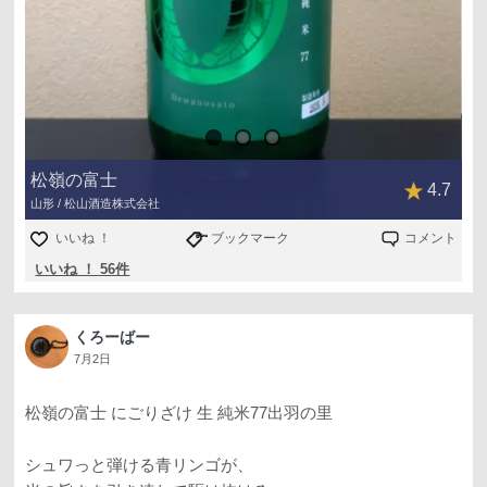
フレッシュ＆フルーティ＆ライト＆ドライで、まさしく辛
口シャンパンみたい😍
すっきりした口当たりで単体でスイスイ進みますが、食中
もバッチリ！🥰
チキンステーキ、揚げ出し豆腐などと合わせましたが、和
洋ともいけますね。
松嶺の富士
4.7
山形 / 松山酒造株式会社
1650円でこのクオリティはスゴイ！😆
いいお酒を教えてもらいました！ ご馳走様！！
いいね ！
ブックマーク
コメント
いいね ！ 56件
くろーばー
7月2日
松嶺の富士 にごりざけ 生 純米77出羽の里
シュワっと弾ける青リンゴが、