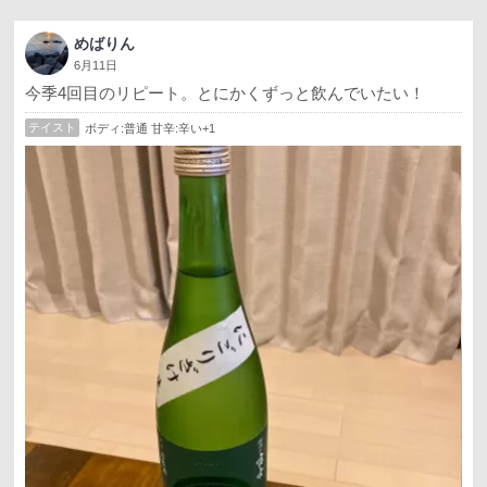
めばりん
6月11日
今季4回目のリピート。とにかくずっと飲んでいたい！
テイスト
ボディ:普通 甘辛:辛い+1