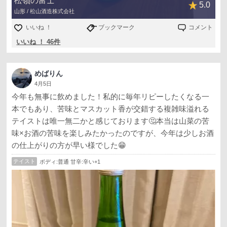
松嶺の富士
5.0
山形 / 松山酒造株式会社
いいね ！
ブックマーク
コメント
いいね ！ 46件
めばりん
4月5日
今年も無事に飲めました！私的に毎年リピーしたくなる一
本でもあり、苦味とマスカット香が交錯する複雑味溢れる
テイストは唯一無二かと感じております🤔本当は山菜の苦
味×お酒の苦味を楽しみたかったのですが、今年は少しお酒
の仕上がりの方が早い様でした😁
テイスト
ボディ:普通 甘辛:辛い+1