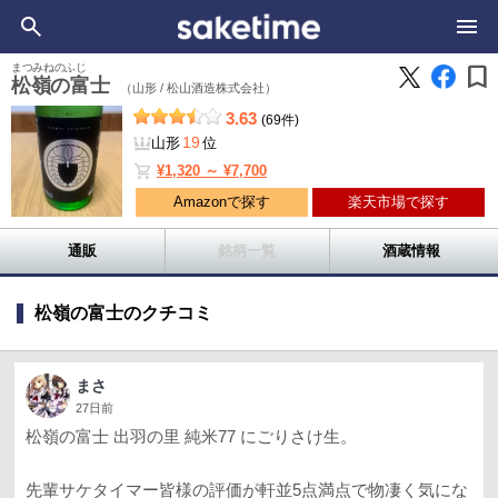
bookmark
まつみねのふじ
松嶺の富士
（山形 /
松山酒造株式会社）
3.63
(69件)
19
山形
位
shopping_cart
¥1,320 ～ ¥7,700
Amazonで探す
楽天市場で探す
通販
銘柄一覧
酒蔵情報
松嶺の富士のクチコミ
まさ
27日前
松嶺の富士 出羽の里 純米77 にごりさけ生。
先輩サケタイマー皆様の評価が軒並5点満点で物凄く気にな