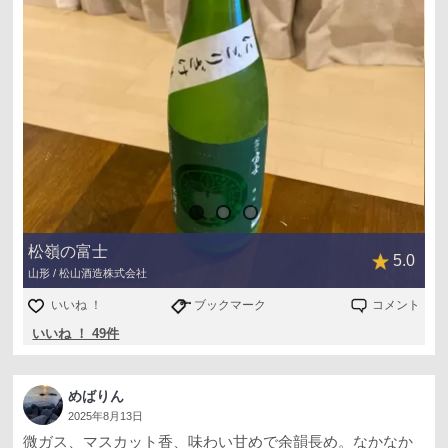
松嶺の富士
5.0
山形 / 松山酒造株式会社
いいね ！
ブックマーク
コメント
いいね ！ 49件
めばりん
2025年8月13日
微ガス、マスカット香、味わい甘めで余韻長め。なかなか