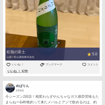
松嶺の富士
5.0
山形 / 松山酒造株式会社
いいね ！
ブックマーク
コメント
いいね ！ 47件
めばりん
5月6日
今シーズン2回目！相変わらずやんちゃなガス感😍苦味もた
まらねー👍昨晩釣って来たメバルとアジで飲めるのは、釣