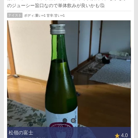
のジューシー旨口なので単体飲みが良いかも🤔
テイスト
ボディ:重い+1 甘辛:甘い+1
松嶺の富士
4.0