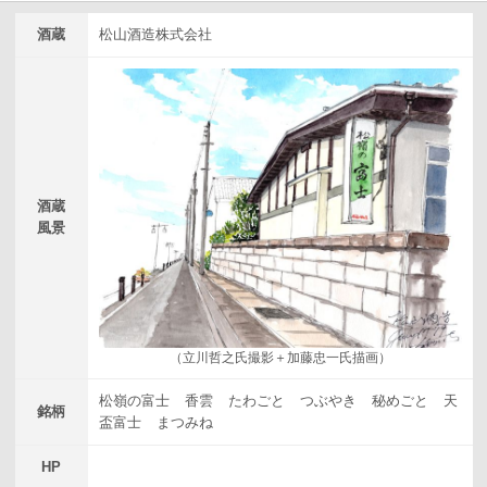
酒蔵
松山酒造株式会社
酒蔵
風景
（立川哲之氏撮影＋加藤忠一氏描画）
松嶺の富士
香雲
たわごと
つぶやき
秘めごと
天
銘柄
盃富士
まつみね
HP