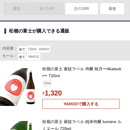
最初
前の10件
次の10件
最後
松嶺の富士が購入できる通販
内容量：
720ml
1800ml
全て
モール：
YAHOO
全て
松嶺の富士 家紋ラベル 吟醸 暁月〜Akatsuk
i〜 720ml
720ml
1,320
¥
YAHOOで購入する
松嶺の富士 家紋ラベル 純米吟醸 lumiere ル
ミエール 720ml