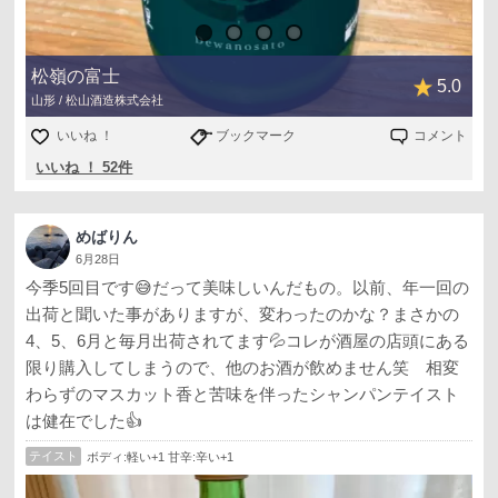
どーしても呑みたくて、ポチってしまいました
松嶺の富士
5.0
山形 / 松山酒造株式会社
いいね ！
ブックマーク
コメント
いいね ！ 52件
めばりん
6月28日
今季5回目です😅だって美味しいんだもの。以前、年一回の
出荷と聞いた事がありますが、変わったのかな？まさかの
4、5、6月と毎月出荷されてます💦コレが酒屋の店頭にある
限り購入してしまうので、他のお酒が飲めません笑 相変
わらずのマスカット香と苦味を伴ったシャンパンテイスト
は健在でした👍
テイスト
ボディ:軽い+1 甘辛:辛い+1