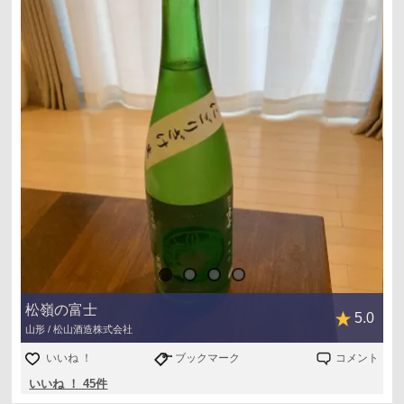
松嶺の富士
5.0
山形 / 松山酒造株式会社
いいね ！
ブックマーク
コメント
いいね ！ 45件