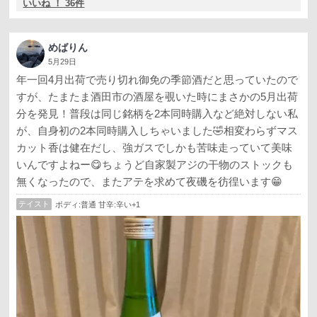
いいね ！ 36件
めばりん
5月29日
年一回4月出荷で売り切れ御免の季節酒だと思っていたので
すが、たまたま酒田市の酒屋を覗いた時にまさかの5月出荷
分を発見！普段は同じ銘柄を2本同時購入など絶対しない私
が、自身初の2本同時購入しちゃいました🤣相変わらずマス
カット香は健在だし、強ガスでしかも苦味走っていて美味
いんですよねー😋ちょうど自家製アジの干物のストックも
無くなったので、またアテを求めて夜磯を彷徨います😁
テイスト
ボディ:普通 甘辛:辛い+1