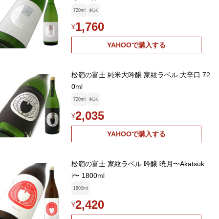
720ml
純米
1,760
¥
YAHOOで購入する
松嶺の富士 純米大吟醸 家紋ラベル 大辛口 72
0ml
720ml
純米
2,035
¥
YAHOOで購入する
松嶺の富士 家紋ラベル 吟醸 暁月〜Akatsuk
i〜 1800ml
1800ml
2,420
¥