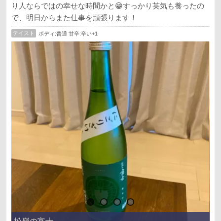
り人ならではの幸せな時間かと😁すっかり英気も養ったの
で、明日からまた仕事を頑張ります！
テイスト
ボディ:普通 甘辛:辛い+1