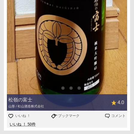
(ふるさと納税サイトより)』
松嶺の富士
4.0
山形 / 松山酒造株式会社
いいね ！
ブックマーク
コメント
いいね ！ 50件