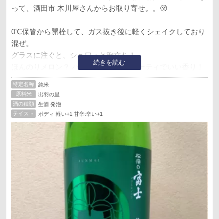
って、酒田市 木川屋さんからお取り寄せ。。😚
0℃保管から開栓して、ガス抜き後に軽くシェイクしており
混ぜ。
グラスに注ぐと、シュワっと泡立ち！
続きを読む
ほんのりメロン？ バナナ？っぽいフルーティでいい香り！
🤩
特定名称
純米
原料米
出羽の里
口に含むと強めのシュワシュワ！
酒の種類
生酒 発泡
ほんのりフルーティで甘い風味を感じつつ、味筋はすっき
テイスト
ボディ:軽い+1 甘辛:辛い+1
りした酸味の立った辛口です（日本酒度+3）。
ボディは軽いですが、おりのため旨味じんわりで物足りな
さはなく、低精米ですが雑味も感じません。
最後は軽い苦味でスッと・・・何も残らない感じでお口さ
っぱり。
これは・・・ラベルの見た目に反してモダン系「フルーテ
ィ淡麗辛口シュワシュワ」です！🤩