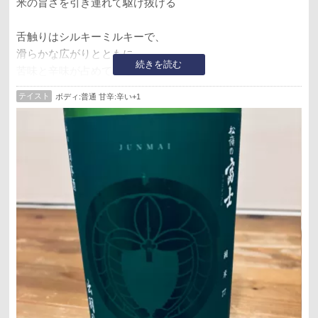
米の旨さを引き連れて駆け抜ける
舌触りはシルキーミルキーで、
滑らかな広がりとともに、
続きを読む
苦味と辛味が占めて〆る
テイスト
ボディ:普通 甘辛:辛い+1
甘さはぐぐっと抑えてても、
しっかりジューシーでフレッシュ
抜群の米の旨さが、しっかり心を鷲掴み
口に含んでから〆て飲み込むまで、
いくつものつながりがホント楽しくて
冷酒 5.0
常温 4.8
お燗 4.7
炭酸 5.0
めばりん様をはじめ、
たくさんの方が呑まれてて、しかも高得点