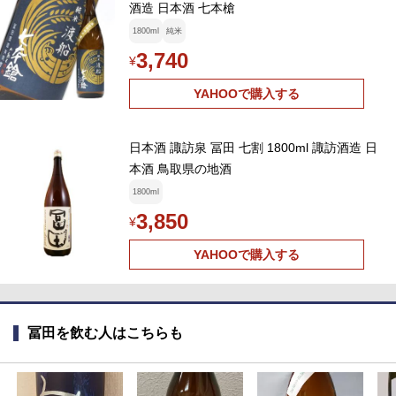
酒造 日本酒 七本槍
1800ml
純米
3,740
¥
YAHOOで購入する
日本酒 諏訪泉 冨田 七割 1800ml 諏訪酒造 日
本酒 鳥取県の地酒
1800ml
3,850
¥
YAHOOで購入する
冨田を飲む人はこちらも