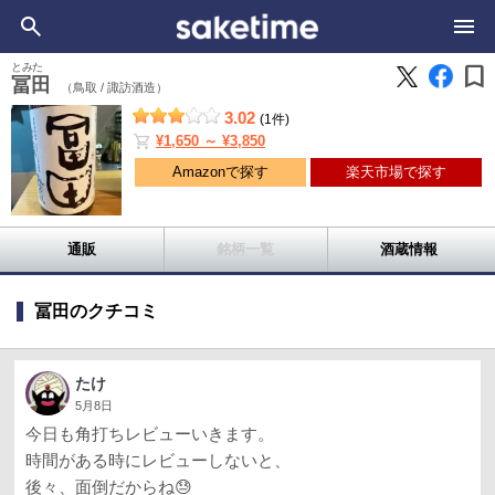
bookmark
とみた
冨田
（鳥取 /
諏訪酒造）
3.02
(1件)
shopping_cart
¥1,650 ～ ¥3,850
Amazonで探す
楽天市場で探す
通販
銘柄一覧
酒蔵情報
冨田のクチコミ
たけ
5月8日
今日も角打ちレビューいきます。
時間がある時にレビューしないと、
後々、面倒だからね😓