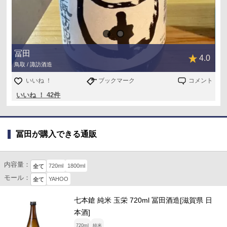
冨田
4.0
鳥取 / 諏訪酒造
いいね ！
ブックマーク
コメント
いいね ！ 42件
冨田が購入できる通販
内容量：
720ml
1800ml
全て
モール：
YAHOO
全て
七本鎗 純米 玉栄 720ml 冨田酒造[滋賀県 日
本酒]
720ml
純米