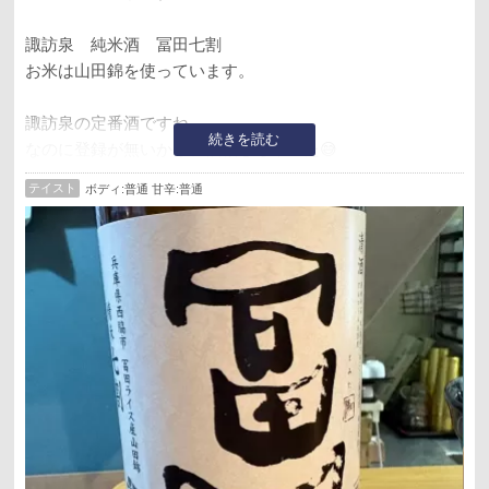
諏訪泉 純米酒 冨田七割
お米は山田錦を使っています。
諏訪泉の定番酒ですね。
続きを読む
なのに登録が無いから、依頼しちゃった😅
テイスト
ボディ:普通 甘辛:普通
味わいはコク旨、お米感もしっかりとね😉
旨味好きにはたまらんかと😍