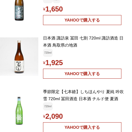
1,650
¥
YAHOOで購入する
日本酒 諏訪泉 冨田 七割 720ml 諏訪酒造 日
本酒 鳥取県の地酒
720ml
1,925
¥
YAHOOで購入する
季節限定【七本鎗】しちほんやり 夏純 吟吹
雪 720ml 冨田酒造 日本酒 チルド便 夏酒
720ml
2,090
¥
YAHOOで購入する