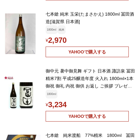
七本鎗 純米 玉栄(たまさかえ) 1800ml 冨田酒
造[滋賀県 日本酒]
1800ml
純米
2,970
¥
YAHOOで購入する
御中元 暑中御見舞 ギフト 日本酒 諏訪泉 冨田
精米7割 平成25醸造年度 火入れ 1800ml×1本
御祝 御礼 内祝 御供 お返し ご挨拶 プレゼン
ト 贈り物 お誕生日
1800ml
3,234
¥
YAHOOで購入する
七本鎗 純米渡船 77%精米 1800ml 冨田