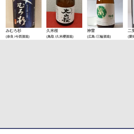
みむろ杉
久米桜
神雷
二
(奈良 /今西酒造)
(鳥取 /久米櫻酒造)
(広島 /三輪酒造)
(愛