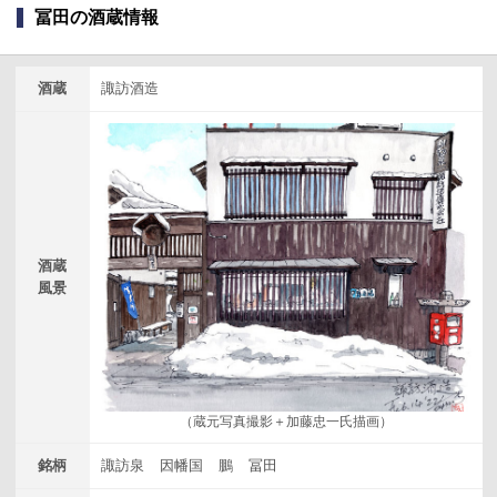
冨田の酒蔵情報
酒蔵
諏訪酒造
酒蔵
風景
（蔵元写真撮影＋加藤忠一氏描画）
銘柄
諏訪泉
因幡国
鵬
冨田