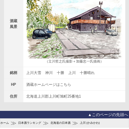
酒蔵
風景
（立川哲之氏撮影＋加藤忠一氏描画）
銘柄
上川大雪
神川
十勝
上川
十勝晴れ
HP
酒蔵ホームページはこちら
住所
北海道上川郡上川町旭町25番地1
▲このページの先頭へ
≫
≫
≫
ホーム
日本酒ランキング
北海道の日本酒
上川 (かみかわ)