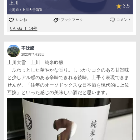
上川
3.5
北海道 / 上川大雪酒造
いいね ！
ブックマーク
コメント
いいね ！ 14件
不沈艦
2023年7月25日
上川大雪 上川 純米吟醸
ふわっとした華やかな香り。しっかりコクのある甘旨味
と少しアル感のある辛味できれる後味。上手く表現できま
せんが、「往年のオーソドックスな日本酒を現代的に上位
互換」といった感じの美味しい酒だと思います。