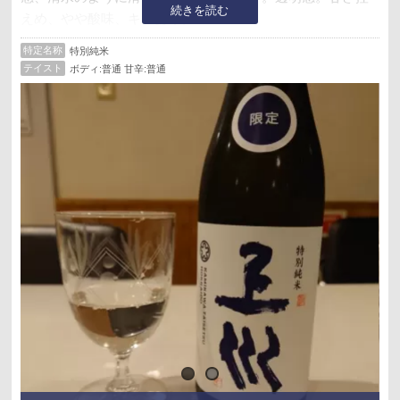
続きを読む
えめ、やや酸味、キレあり。
特定名称
特別純米
感想
テイスト
ボディ:普通 甘辛:普通
メロンの風味が面白い。甘いと思いきや香りに反したテイ
スト、酸味が立っていて飲みやすい。クリームチーズと子
持ち昆布の和え物と合わせたが、邪魔をせず流してくれ
る。
alc:16℃
精米歩合:60%