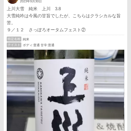
2023年9月30日
上川大雪 純米 上川 3.8
大雪純吟は今風の甘旨でしたが、こちらはクラシカルな旨
苦。
９／１２ さっぽろオータムフェスト②
特定名称
純米
テイスト
ボディ:普通 甘辛:普通