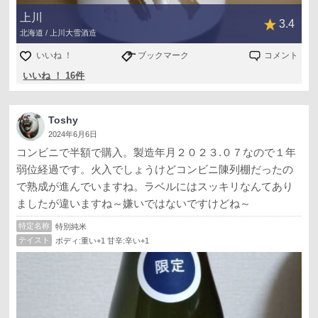
上川
3.4
北海道 / 上川大雪酒造
いいね ！
ブックマーク
コメント
いいね ！ 16件
Toshy
2024年6月6日
コンビニで半額で購入。製造年月２０２３.０７なので１年
弱位経過です。火入でしょうけどコンビニ陳列棚だったの
で熟成が進んでいますね。ラベルにはスッキリなんてあり
ましたが違いますね～嫌いではないですけどね～
特定名称
特別純米
テイスト
ボディ:重い+1 甘辛:辛い+1