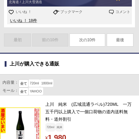
北海道 / 上川大雪酒造
いいね ！
ブックマーク
コメント
いいね ！ 18件
最初
前の10件
次の10件
最後
上川が購入できる通販
内容量：
720ml
1800ml
全て
モール：
YAHOO
全て
上川 純米 (広域流通ラベル)720ML 一万
五千円以上購入で一個口荷物の道内送料無
料・道外割引
720ml
純米
1,980
¥