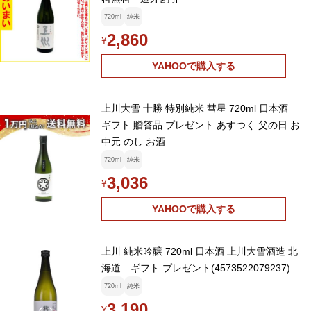
720ml
純米
2,860
¥
YAHOOで購入する
上川大雪 十勝 特別純米 彗星 720ml 日本酒
ギフト 贈答品 プレゼント あすつく 父の日 お
中元 のし お酒
720ml
純米
3,036
¥
YAHOOで購入する
上川 純米吟醸 720ml 日本酒 上川大雪酒造 北
海道 ギフト プレゼント(4573522079237)
720ml
純米
3,190
¥