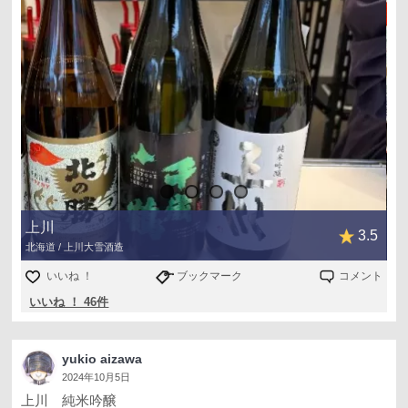
上川
3.5
北海道 / 上川大雪酒造
いいね ！
ブックマーク
コメント
いいね ！ 46件
yukio aizawa
2024年10月5日
上川 純米吟醸