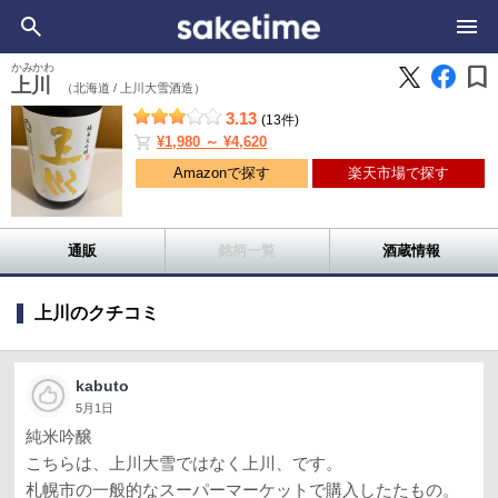
bookmark
かみかわ
上川
（北海道 /
上川大雪酒造）
3.13
(13件)
shopping_cart
¥1,980 ～ ¥4,620
Amazonで探す
楽天市場で探す
通販
銘柄一覧
酒蔵情報
上川のクチコミ
kabuto
5月1日
純米吟醸
こちらは、上川大雪ではなく上川、です。
札幌市の一般的なスーパーマーケットで購入したたもの。