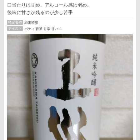
口当たりは甘め、アルコール感は弱め。
後味に甘さが残るのが少し苦手
特定名称
純米吟醸
テイスト
ボディ:普通 甘辛:甘い+1