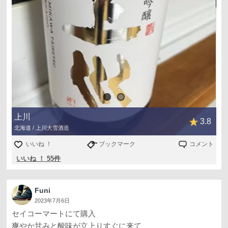
上川
3.8
北海道 / 上川大雪酒造
いいね ！
ブックマーク
コメント
いいね ！ 55件
Funi
2023年7月6日
セイコーマートにて購入
爽やか甘みと酸味が立上りすぐに来て