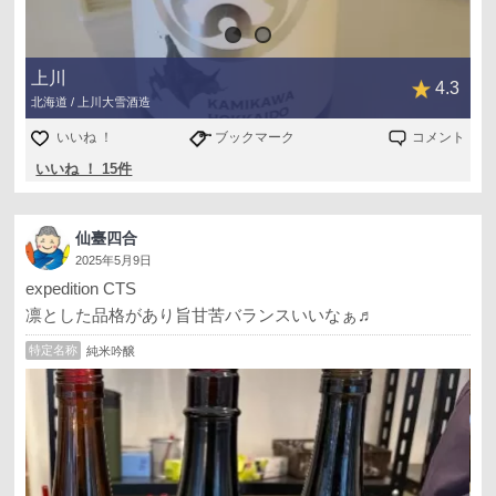
上川
4.3
北海道 / 上川大雪酒造
いいね ！
ブックマーク
コメント
いいね ！ 15件
仙臺四合
2025年5月9日
expedition CTS
凛とした品格があり旨甘苦バランスいいなぁ♬
特定名称
純米吟醸