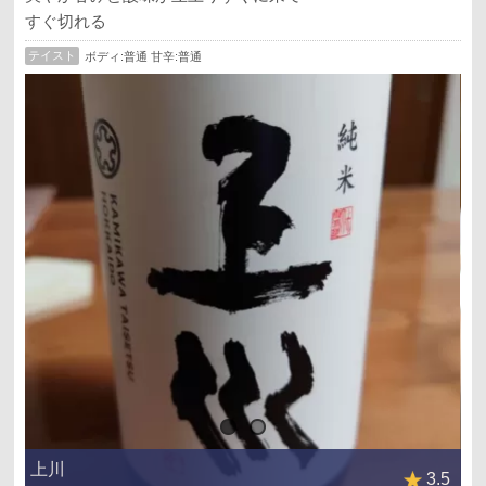
すぐ切れる
テイスト
ボディ:普通 甘辛:普通
上川
3.5