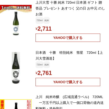
上川大雪 十勝 純米 720ml 日本酒 ギフト 贈
答品 プレゼント あすつく 父の日 お中元 のし
お酒
720ml
純米
2,711
¥
YAHOOで購入する
日本酒 十勝 特別純米 彗星 720ml【上
川大雪酒造】
720ml
純米
2,761
¥
YAHOOで購入する
上川 純米吟醸 (広域流通ラベル) 720ML
一万五千円以上購入で一個口荷物の道内送
料無料・道外割引