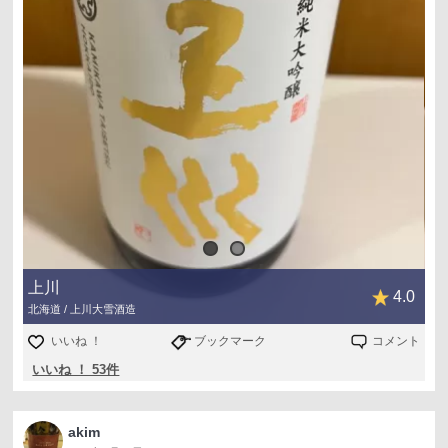
上川
4.0
北海道 / 上川大雪酒造
いいね ！
ブックマーク
コメント
いいね ！ 53件
akim