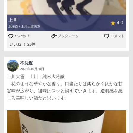
上川
4.0
北海道 / 上川大雪酒造
いいね ！
ブックマーク
コメント
いいね ！ 23件
不沈艦
2023年10月20日
上川大雪 上川 純米大吟醸
花のような華やかな香り。口当たりは柔らかく仄かな甘
旨味が広がり、後味はスッと消えていきます。透明感を感
じる美味しい酒だと思います。