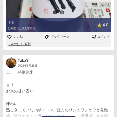
上川
4.0
北海道 / 上川大雪酒造
いいね ！
ブックマーク
コメント
いいね ！ 37件
TakaS
2023年9月26日
上川 特別純米
香り
お米の甘い香り
味わい
熟しきっていない緑メロン。ほんのりシュワシュワと発泡
感、清水のように滑らかなテクスチャー。透明感。甘さ控