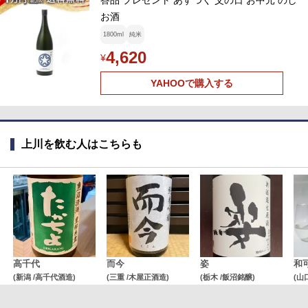
答品 プレゼント あすつく 父の日 お中元 のし
お酒
1800ml
純米
4,620
¥
YAHOOで購入する
上川を飲む人はこちらも
高千代
而今
姿
和
(新潟 /高千代酒造)
(三重 /木屋正酒造)
(栃木 /飯沼銘醸)
(山