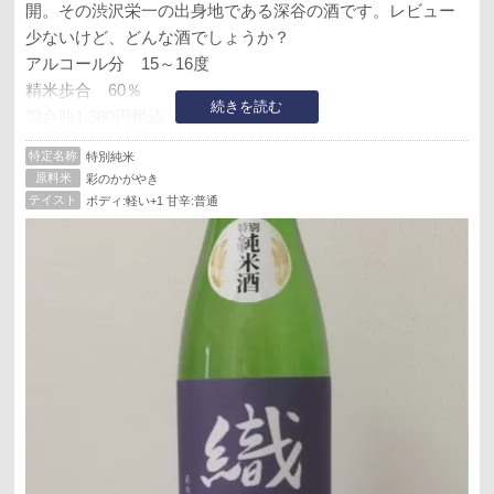
開。その渋沢栄一の出身地である深谷の酒です。レビュー
少ないけど、どんな酒でしょうか？
アルコール分 15～16度
精米歩合 60％
続きを読む
四合瓶1,380円税込
特定名称
特別純米
冷たいやつ。柔かな甘味から微妙な旨味と微妙なアル感の
原料米
彩のかがやき
辛味。ボディ軽めのスッキリ系。
テイスト
ボディ:軽い+1 甘辛:普通
お燗は辛味が少し強めに。
初日、2日目であまり変化なし。淡麗だけど微妙なクセがあ
る微妙な酒。