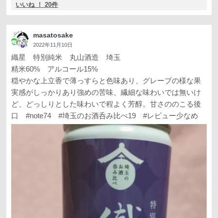
いいね ！ 20件
masatosake
2022年11月10日
織星 特別純米 丸山酒造 埼玉
精米60% アルコール15%
穏やかな上立香で薄っすらと色味あり、グレープの様な果
実感がしっかりあり強めの苦味、繊細な味わいでは無いけ
ど、どっしりとした味わいで程よく芳醇。甘さののこる後
口 #note74 #埼玉のお酒呑み比べ19 #レビュー少なめ