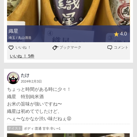
織星
4.0
埼玉 / 丸山酒造
いいね ！
ブックマーク
コメント
いいね ！ 5件
たけ
2024年2月3日
ちょっと時間がある時に少々！
織星 特別純米酒
お米の旨味が強いですね〜
織星は初めてでしたけど、
へぇ〜なかなか渋い味だねぇ😝
テイスト
ボディ:普通 甘辛:辛い+1