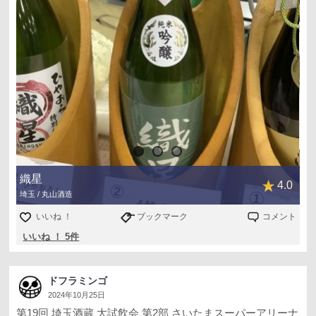
織星
4.0
埼玉 / 丸山酒造
いいね ！
ブックマーク
コメント
いいね ！ 5件
ドフラミンゴ
2024年10月25日
第19回 埼玉酒蔵 大試飲会 第2部 さいたまスーパーアリーナ