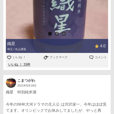
織星
4.0
埼玉 / 丸山酒造
いいね ！
ブックマーク
コメント
いいね ！ 33件
こまつがわ
2021年8月19日
織星 特別純米酒
今年のNHK大河ドラマの主人公 は渋沢栄一。今年はほぼ見
てます。オリンピックでお休みしてましたが、やっと再