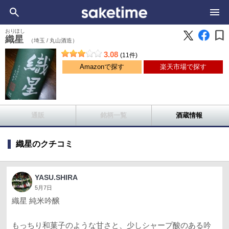
bookmark
おりほし
織星
（埼玉 /
丸山酒造）
3.08
(11件)
Amazonで探す
楽天市場で探す
通販
銘柄一覧
酒蔵情報
織星のクチコミ
YASU.SHIRA
5月7日
織星 純米吟醸
もっちり和菓子のような甘さと、少しシャープ酸のある吟