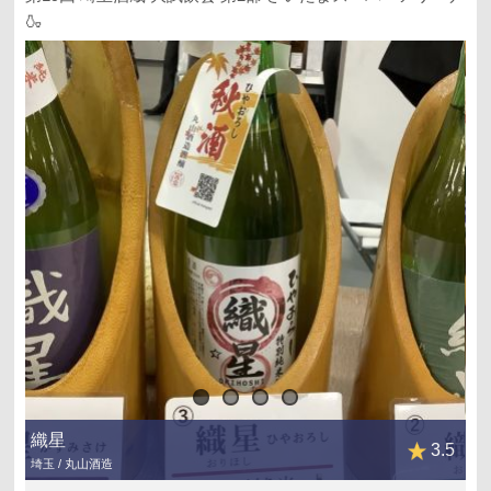
🍶
織星
3.5
埼玉 / 丸山酒造