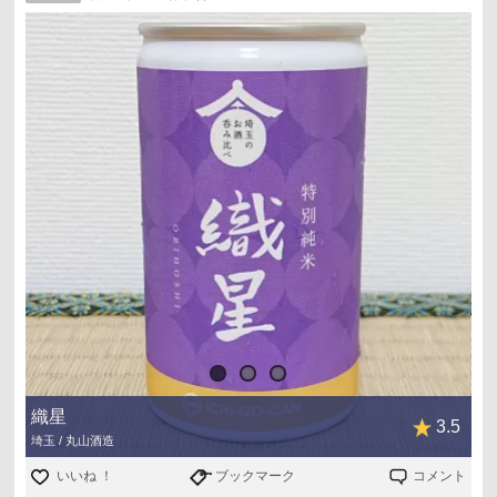
織星
3.5
埼玉 / 丸山酒造
いいね ！
ブックマーク
コメント