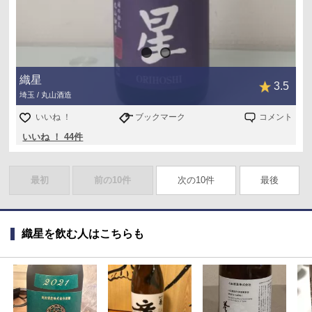
織星
3.5
埼玉 / 丸山酒造
いいね ！
ブックマーク
コメント
いいね ！ 44件
最初
前の10件
次の10件
最後
織星を飲む人はこちらも