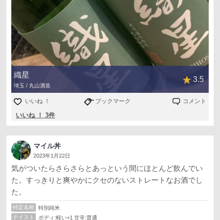
織星
3.5
埼玉 / 丸山酒造
いいね ！
ブックマーク
コメント
いいね ！ 3件
マイル丼
2023年1月22日
気がついたらさらさらとあっという間にほとんど飲んでい
た。すっきりと爽やかにクセのないストレートなお酒でし
た。
特定名称
特別純米
テイスト
ボディ:軽い+1 甘辛:普通