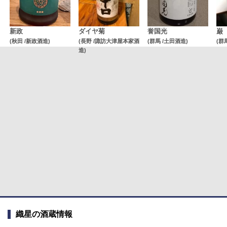
新政
ダイヤ菊
誉国光
巌
(秋田 /新政酒造)
(長野 /諏訪大津屋本家酒
(群馬 /土田酒造)
(群
造)
織星の酒蔵情報