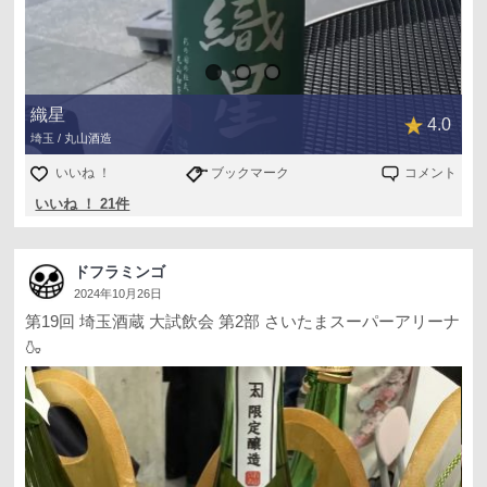
織星
4.0
埼玉 / 丸山酒造
いいね ！
ブックマーク
コメント
いいね ！ 21件
ドフラミンゴ
2024年10月26日
第19回 埼玉酒蔵 大試飲会 第2部 さいたまスーパーアリーナ
🍶