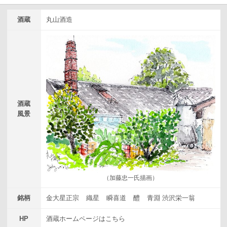
酒蔵
丸山酒造
酒蔵
風景
（加藤忠一氏描画）
銘柄
金大星正宗
織星
瞬喜道
醴
青淵 渋沢栄一翁
HP
酒蔵ホームページはこちら