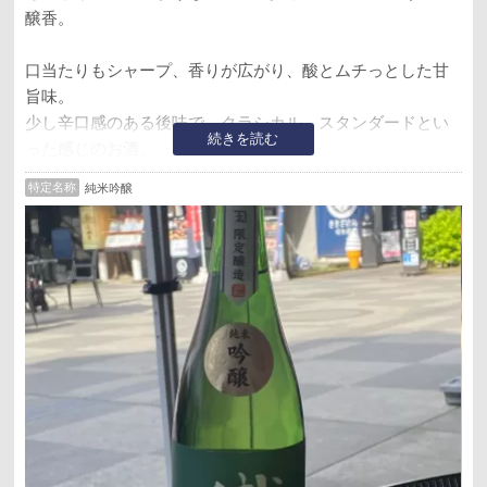
醸香。
口当たりもシャープ、香りが広がり、酸とムチっとした甘
旨味。
少し辛口感のある後味で、クラシカル、スタンダードとい
続きを読む
った感じのお酒。
個人的には結構好きではある。
特定名称
純米吟醸
キャンプ(BBQ) の帰りに川越で購入。