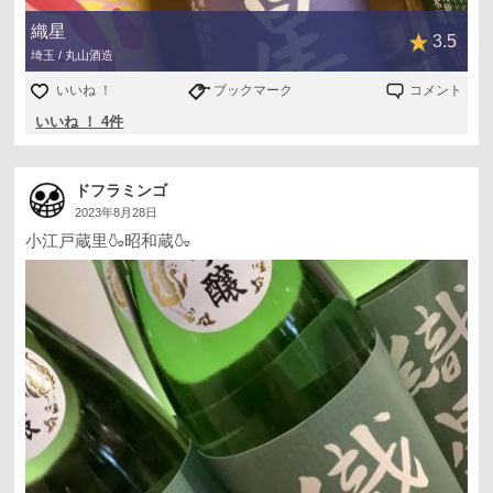
織星
3.5
埼玉 / 丸山酒造
いいね ！
ブックマーク
コメント
いいね ！ 4件
ドフラミンゴ
2023年8月28日
小江戸蔵里🍶昭和蔵🍶