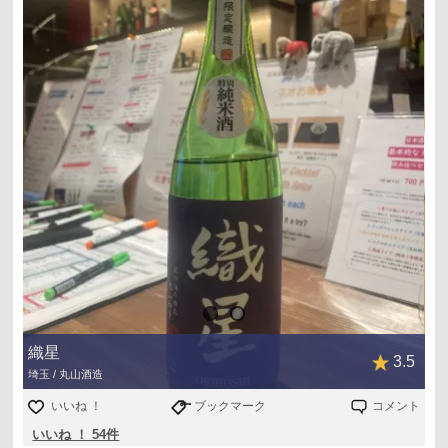
織星
3.5
埼玉 / 丸山酒造
いいね ！
ブックマーク
コメント
いいね ！ 54件