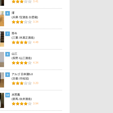
3.41
澪
6
(兵庫 /宝酒造 白壁蔵)
3.34
而今
7
(三重 /木屋正酒造)
4.48
山三
8
(長野 /山三酒造)
4.34
アルゴ 日本酒5.0
9
(京都 /月桂冠)
3.20
水芭蕉
10
(群馬 /永井酒造)
3.94