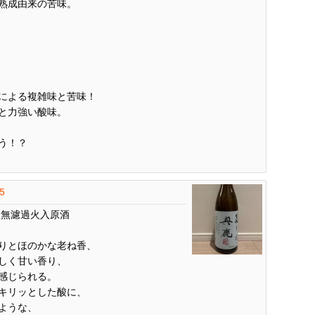
熟成由来の苦味。
による複雑味と苦味！
と力強い酸味。
う！？
.5
0 無濾過火入原酒
りとほのかな老ね香、
しく甘い香り、
感じられる。
キリッとした酸に、
ような、