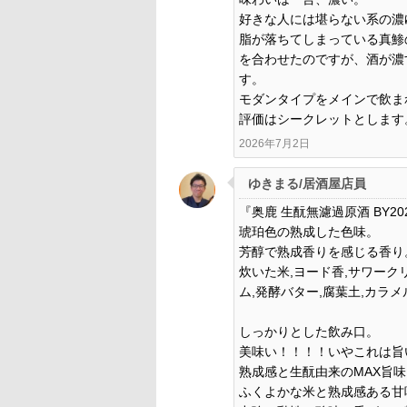
好きな人には堪らない系の濃
脂が落ちてしまっている真鯵
を合わせたのですが、酒が濃
す。
モダンタイプをメインで飲ま
評価はシークレットとします
2026年7月2日
ゆきまる/居酒屋店員
『奥鹿 生酛無濾過原酒 BY20
琥珀色の熟成した色味。
芳醇で熟成香りを感じる香り
炊いた米,ヨード香,サワークリ
ム,発酵バター,腐葉土,カラメ
しっかりとした飲み口。
美味い！！！！いやこれは旨
熟成感と生酛由来のMAX旨味
ふくよかな米と熟成感ある甘