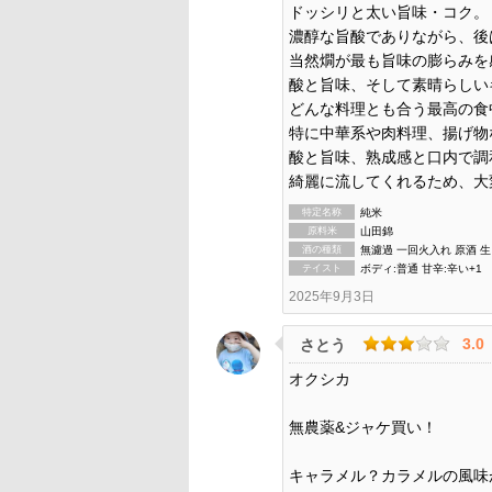
ドッシリと太い旨味・コク。
濃醇な旨酸でありながら、後
当然燗が最も旨味の膨らみを
酸と旨味、そして素晴らしい
どんな料理とも合う最高の食
特に中華系や肉料理、揚げ物
酸と旨味、熟成感と口内で調
綺麗に流してくれるため、大
特定名称
純米
原料米
山田錦
酒の種類
無濾過 一回火入れ 原酒 
テイスト
ボディ:普通 甘辛:辛い+1
2025年9月3日
3.0
さとう
オクシカ
無農薬&ジャケ買い！
キャラメル？カラメルの風味