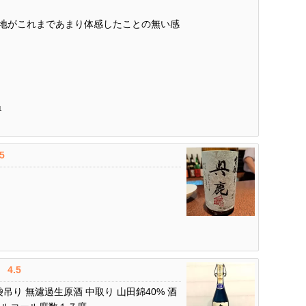
地がこれまであまり体感したことの無い感
1
.5
4.5
袋吊り 無濾過生原酒 中取り 山田錦40% 酒