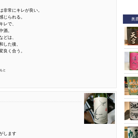
は非常にキレが良い。
感じられる。
奥
キレで、
中酒。
などは、
和した後、
変良く合う。
生もと
がします