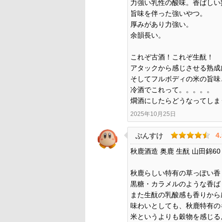
力強い乳性の酸味。香ばしい
旨味を伴った強いやつ。
厚みがあり力強い。
余韻長い。
これぞ古酒！これぞ生酛！
アタックから感じさせる熟成
そしてフルボディの米の旨味
冷酒でこれって。。。。。
燗酒にしたらどうなってしま
2025年10月25日
4
ぶんすけ
秋鹿酒造 奥鹿 生酛 山田錦6
秋鹿らしい特有の草っぽい香
黒糖・カラメルのような香ば
また生酛の乳酸感も香りから
味わいとしても、秋鹿特有の
米というよりも穀物を感じる