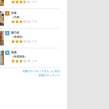
3.67
呉春
3
（呉春）
3.45
國乃長
4
（寿酒造）
3.31
奥鹿
5
（秋鹿酒造）
3.30
大阪のランキングをもっと見る
全国のランキング