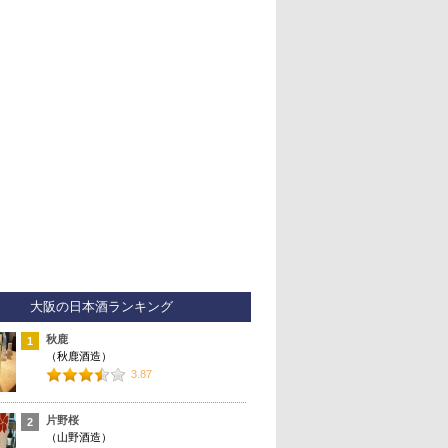
大阪の日本酒ランキング
秋鹿
1
（秋鹿酒造）
3.87
片野桜
2
（山野酒造）