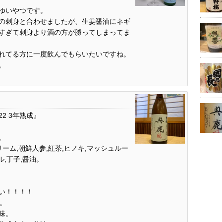
ゆいやつです。
の刺身と合わせましたが、生姜醤油にネギ
すぎて刺身より酒の方が勝ってしまってま
れてる方に一度飲んでもらいたいですね。
。
22 3年熟成』
。
ーム,朝鮮人参,紅茶,ヒノキ,マッシュルー
ル,丁子,醤油。
い！！！！
。
味。