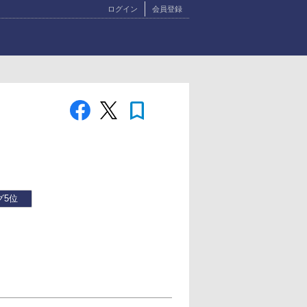
ログイン
会員登録
bookmark
グ
5位