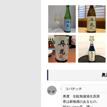
奥
コバチッチ
奥鹿 生酛無濾過生原酒
香は穀物感のあるもの。
味わいは一言、濃い。