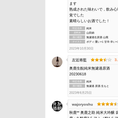
ます
熟成された味わいで，飲み心
覚でした
素晴らしいお酒でした！
特定名称
純米
原料米
山田錦
酒の種類
無濾過生原酒 山廃
テイスト
ボディ:重い+1 甘辛:辛い+
2023年10月30日
3
左近将監
奥鹿生酛純米無濾過原酒
20230618
特定名称
純米
酒の種類
無濾過 原酒 生もと
2023年6月25日
wajoryoshu
秋鹿** 奥鹿之助 純米大吟醸 