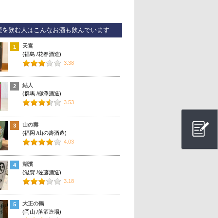
鹿を飲む人はこんなお酒も飲んでいます
天宮
1
(福島 /花春酒造)
3.38
結人
2
(群馬 /柳澤酒造)
3.53
山の壽
3
(福岡 /山の壽酒造)
4.03
湖濱
4
(滋賀 /佐藤酒造)
3.18
大正の鶴
5
(岡山 /落酒造場)