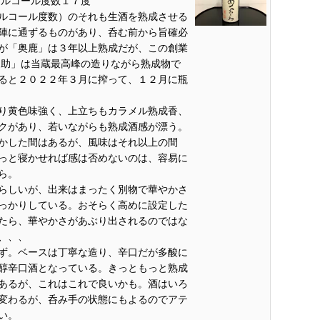
6 アルコール度数１７度
ルコール度数）のそれも生酒を熟成させる
陣に通ずるものがあり、呑む前から旨確必
が「奥鹿」は３年以上熟成だが、この創業
之助」は当蔵最高峰の造りながら熟成物で
ると２０２２年３月に搾って、１２月に瓶
り黄色味強く、上立ちもカラメル熟成香、
クがあり、若いながらも熟成酒感が漂う。
かした間はあるが、風味はそれ以上の間
っと寝かせれば感は否めないのは、容易に
ら。
らしいが、出来はまったく別物で華やかさ
っかりしている。おそらく高めに設定した
たら、華やかさがあぶり出されるのではな
、、、
ず。ベースは丁寧な造り、辛口だが多酸に
醇辛口酒となっている。きっともっと熟成
あるが、これはこれで良いかも。酒はいろ
変わるが、呑み手の状態にもよるのでアテ
い。