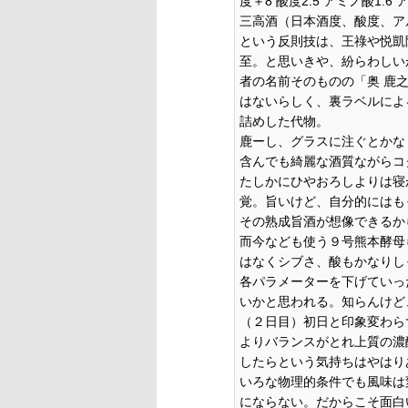
度＋8 酸度2.5 アミノ酸1.
三高酒（日本酒度、酸度、ア
という反則技は、王祿や悦凱
至。と思いきや、紛らわしい
者の名前そのものの「奥 鹿
はないらしく、裏ラベルによ
詰めした代物。
鹿ーし、グラスに注ぐとかな
含んでも綺麗な酒質ながらコ
たしかにひやおろしよりは寝
覚。旨いけど、自分的にはも
その熟成旨酒が想像できるか
而今なども使う９号熊本酵母
はなくシブさ、酸もかなりし
各パラメーターを下げていっ
いかと思われる。知らんけど
（２日目）初日と印象変わら
よりバランスがとれ上質の濃
したらという気持ちはやはり
いろな物理的条件でも風味は
にならない。だからこそ面白