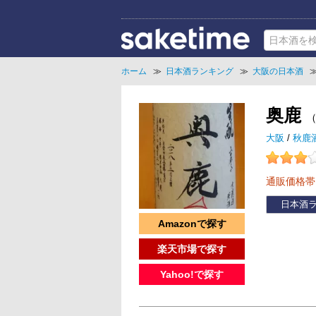
ホーム
≫
日本酒ランキング
≫
大阪の日本酒
奥鹿
大阪
/
秋鹿
通販価格
日本酒
Amazonで探す
楽天市場で探す
Yahoo!で探す