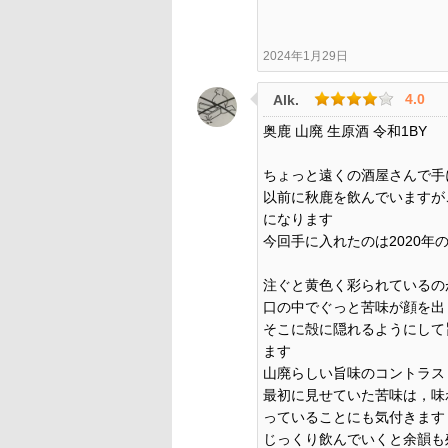
2024年1月29日
4.0
Alk.
奥鹿 山廃 生原酒 令和1BY
ちょっと遠くの酒屋さんで手
以前に秋鹿を飲んでいますが
になります
今回手に入れたのは2020年
注ぐと黄色く彩られているの
口の中でぐっと苦味が顔を出
そこに殻に隠れるようにして
ます
山廃らしい旨味のコントラス
最初に見せていた苦味は，味
っていることにも気付きます
じっくり飲んでいくと余韻も