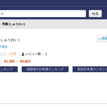
≫
秀麗 (しゅうれい)
酒
（しゅうれい）
▶
丹酒造
3.01
レビュー数： 1
¥1,392
¥4,653
帯：
～
ランキング
四国地方日本酒ランキング
高知日本酒ランキン