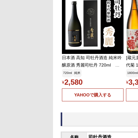
日本酒 高知 司牡丹酒造 純米吟
[蔵元
醸原酒 秀麗司牡丹 720ml お
代菊 1
中元 夏ギフト
日以
720ml
純米
1800ml
2,580
3,
¥
¥
YAHOOで購入する
名称
司牡丹酒造