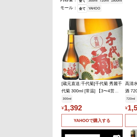
300ml
720ml
1800ml
全て
モール：
YAHOO
全て
[蔵元直送:千代菊]千代菊 秀麗千
高清水
代菊 300ml [常温] 【3〜4営業
酒 72
日以内に出荷】送料無料
300ml
720ml
1,392
1,
¥
¥
YAHOOで購入する