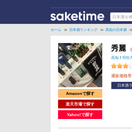
ホーム
≫
日本酒ランキング
≫
高知の日本酒
秀麗
高知
/
司牡
通販価格
日本酒
Amazonで探す
楽天市場で探す
Yahoo!で探す