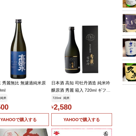
 秀麗無比 無濾過純米原
日本酒 高知 司牡丹酒造 純米吟
0ml
醸原酒 秀麗 箱入 720ml ギフト
贈答 しゅうれい
純米
720ml
純米
500
2,580
¥
YAHOOで購入する
YAHOOで購入する