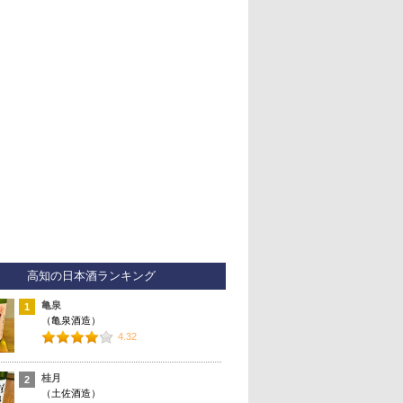
高知の日本酒ランキング
亀泉
1
（亀泉酒造）
4.32
桂月
2
（土佐酒造）