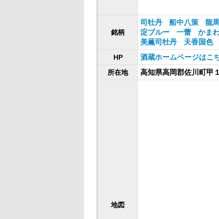
司牡丹
船中八策
龍
銘柄
淀ブルー
一蕾
かま
美薫司牡丹
天香国色
HP
酒蔵ホームページはこ
所在地
高知県高岡郡佐川町甲
地図