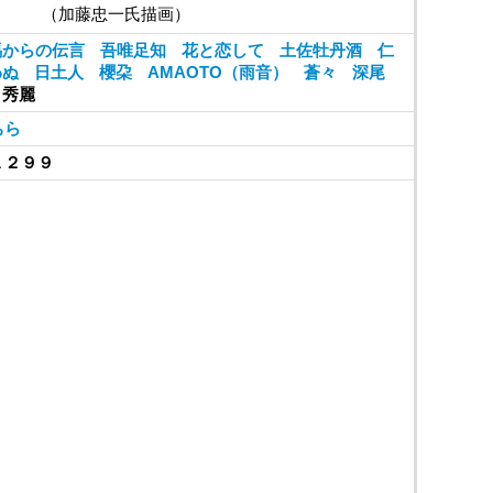
（加藤忠一氏描画）
馬からの伝言
吾唯足知
花と恋して
土佐牡丹酒
仁
わぬ
日土人
櫻朶
AMAOTO（雨音）
蒼々
深尾
秀麗
ちら
１２９９