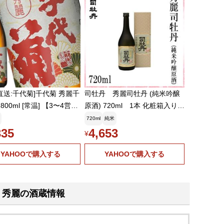
直送:千代菊]千代菊 秀麗千
司牡丹 秀麗司牡丹 (純米吟醸
800ml [常温] 【3〜4営業
原酒) 720ml 1本 化粧箱入り
内に出荷】送料無料
720ml
純米
335
4,653
¥
YAHOOで購入する
YAHOOで購入する
秀麗の酒蔵情報