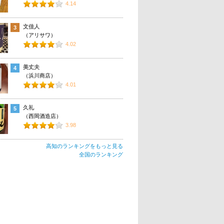
4.14
文佳人
3
（アリサワ）
4.02
美丈夫
4
（浜川商店）
4.01
久礼
5
（西岡酒造店）
3.98
高知のランキングをもっと見る
全国のランキング