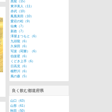
黒龍（15）
東洋美人（11）
赤武（10）
鳳凰美田（10）
愛宕の松（9）
仙禽（7）
新政（7）
澤屋まつもと（6）
九頭龍（6）
久保田（6）
写楽（冩樂）（6）
伯楽星（6）
くどき上手（6）
日高見（6）
楯野川（6）
風の森（5）
良く飲む都道府県
山口（63）
山形（61）
秋田（50）