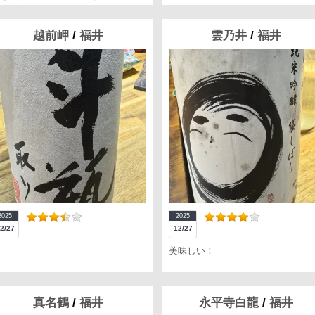
越前岬
/
福井
雲乃井
/
福井
2025
2025
2/27
12/27
美味しい！
真名鶴
/
福井
永平寺白龍
/
福井