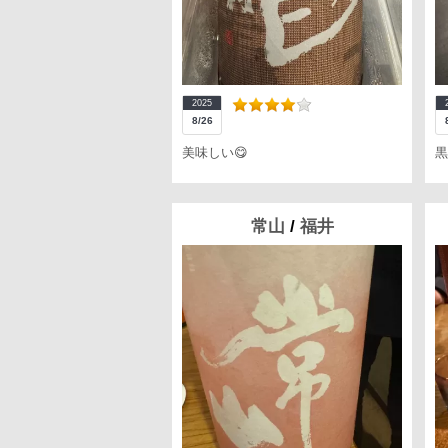
2025
8/26
美味しい😋
黒
常山
/
福井