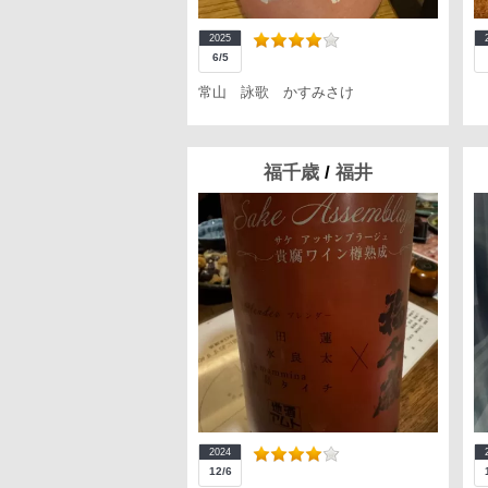
2025
6/5
常山 詠歌 かすみさけ
福千歳
/
福井
2024
12/6