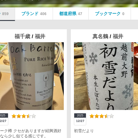
ー
ブランド
都道府県
ブックマーク
859
406
47
0
福千歳
/
福井
真名鶴
/
福井
2025
2025
2/27
12/27
ーク樽 クセがありますが紹興酒好
初雪だより
なら少し似てる感じです。