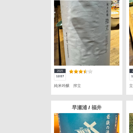
2025
12/27
1
純米吟醸 搾立
立
早瀬浦
/
福井