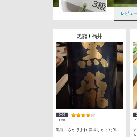
レビュ
黒龍
/
福井
2026
1/23
1
黒龍 さかほまれ 美味しかった🥰
オ
き