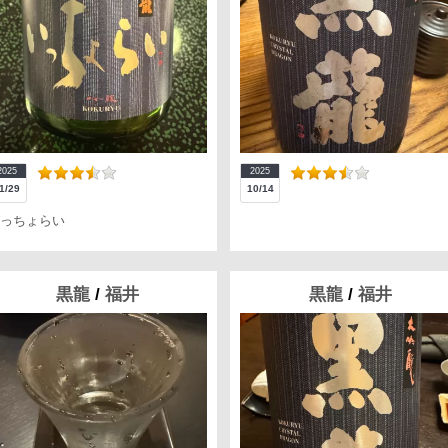
2025
2025
1/29
10/14
っちょらい
黒龍
/
福井
黒龍
/
福井