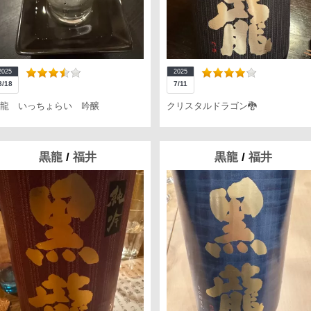
2025
2025
8/18
7/11
龍 いっちょらい 吟醸
クリスタルドラゴン🐉
黒龍
/
福井
黒龍
/
福井