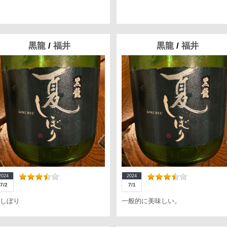
黒龍
/
福井
黒龍
/
福井
2024
2024
7/2
7/1
しぼり
一般的に美味しい。