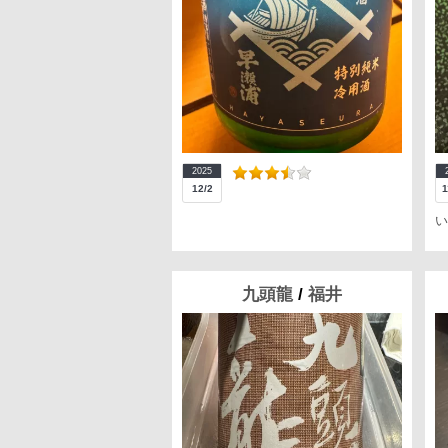
2025
12/2
1
い
九頭龍
/
福井