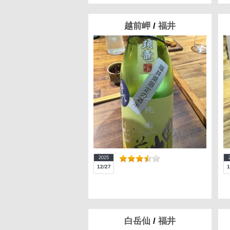
越前岬
/
福井
2025
12/27
1
白岳仙
/
福井