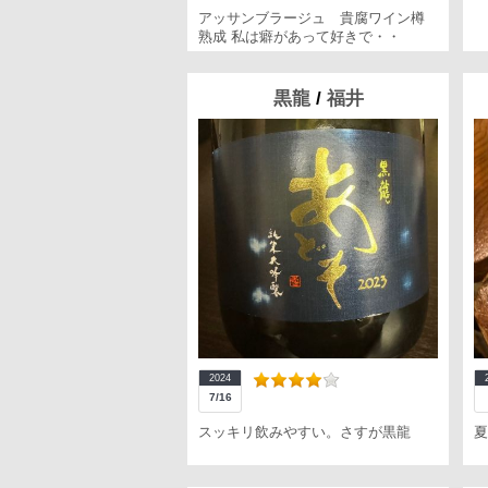
アッサンブラージュ 貴腐ワイン樽
熟成 私は癖があって好きで・・
黒龍
/
福井
2024
7/16
スッキリ飲みやすい。さすが黒龍
夏