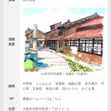
酒蔵
風景
（山本浩司氏撮影＋加藤忠一氏描画）
片野桜
くらわんか
富楼那
織姫の里
百天満天
守
銘柄
口宿
文禄堤
枚交の酒
花ひとひら
かどま酒
HP
酒蔵ホームページはこちら
住所
大阪府交野市私部７丁目１１−２