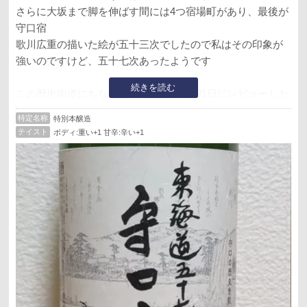
さらに大坂まで脚を伸ばす間には4つ宿場町があり、最後が
守口宿
歌川広重の描いた絵が五十三次でしたので私はその印象が
強いのですけど、五十七次あったようです
続きを読む
この歴史街道にちなんだ企画酒で、3月31日にレビューした
文禄堤の兄弟酒？になります
特定名称
特別本醸造
テイスト
ボディ:重い+1 甘辛:辛い+1
開栓一口目、クラシック系の旨辛
米の旨みがしっかりして少し甘さも感じます
アテは、定点観測の竹輪、魚ソーセージ、チーズ、コーン
マヨネーズパン
竹輪では旨辛どちらも少しアップ
好みのテイストで◎
魚ソーセージでは最初よりも旨辛どちらも少しマイルドに