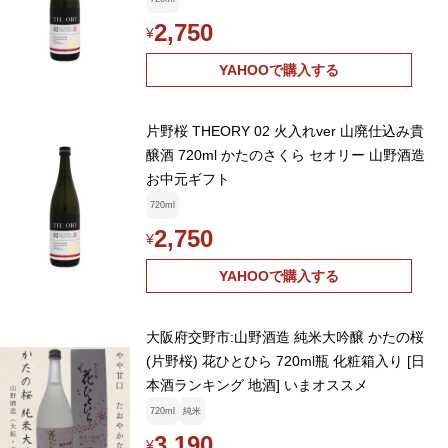
2,750
¥
YAHOOで購入する
片野桜 THEORY 02 火入れver 山廃仕込み貴
醸酒 720ml かたのさくら セオリー 山野酒造
お中元ギフト
720ml
2,750
¥
YAHOOで購入する
大阪府交野市:山野酒造 純米大吟醸 かたの桜
(片野桜) 花ひとひら 720ml瓶 化粧箱入り [日
本酒ランキング 地酒] いまオススメ
720ml
純米
3,190
¥