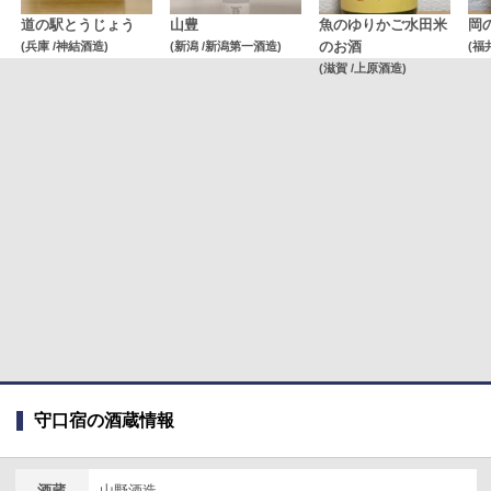
道の駅とうじょう
山豊
魚のゆりかご水田米
岡
(兵庫 /神結酒造)
(新潟 /新潟第一酒造)
のお酒
(福
(滋賀 /上原酒造)
守口宿の酒蔵情報
酒蔵
山野酒造