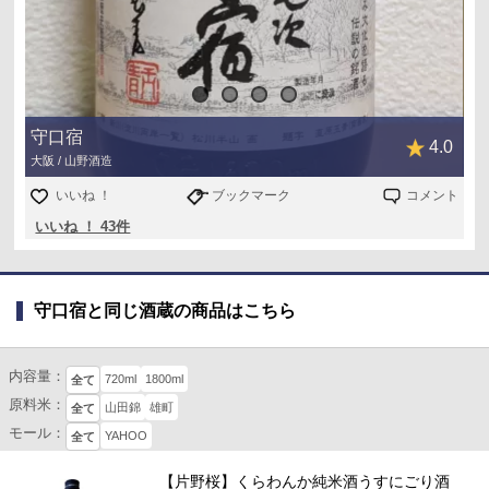
チーズだとすっきりとした旨辛で、辛がミント寄りに
パンでは竹輪に近い旨辛で◎
美味しい一本でした
守口宿
4.0
大阪 / 山野酒造
京阪百貨店守口店で購入
いいね ！
ブックマーク
コメント
いいね ！ 43件
守口宿と同じ酒蔵の商品はこちら
内容量：
720ml
1800ml
全て
原料米：
山田錦
雄町
全て
モール：
YAHOO
全て
【片野桜】くらわんか純米酒うすにごり酒