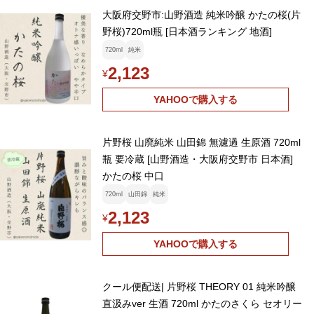
大阪府交野市:山野酒造 純米吟醸 かたの桜(片
野桜)720ml瓶 [日本酒ランキング 地酒]
720ml
純米
2,123
¥
YAHOOで購入する
片野桜 山廃純米 山田錦 無濾過 生原酒 720ml
瓶 要冷蔵 [山野酒造・大阪府交野市 日本酒]
かたの桜 中口
720ml
山田錦
純米
2,123
¥
YAHOOで購入する
クール便配送| 片野桜 THEORY 01 純米吟醸
直汲みver 生酒 720ml かたのさくら セオリー