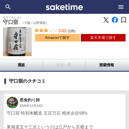
bookmark
もりぐちじゅく
守口宿
（大阪 /
山野酒造）
3.02
(1件)
Amazonで探す
楽天市場で探す
通販
銘柄一覧
酒蔵情報
守口宿のクチコミ
悪食釣り師
2025年12月14日
守口宿 特別本醸造 五百万石 精米歩合58%
東海道五十三次というのは江戸から京都まで