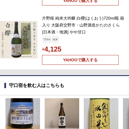
YAHOOで購入する
片野桜 純米大吟醸 白櫻(はくおう)720ml瓶 箱
入り 大阪府交野市・山野酒造かたのさくら
[日本酒・地酒] やや甘口
720ml
純米
4,125
¥
YAHOOで購入する
守口宿を飲む人はこちらも