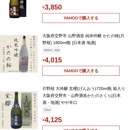
3,850
¥
YAHOOで購入する
大阪府交野市:山野酒造 純米吟醸 かたの桜(片
野桜) 1800ml瓶 [日本酒 地酒]
1800ml
純米
4,015
¥
YAHOOで購入する
片野桜 大吟醸 玄櫻(げんおう)720ml瓶 箱入り
大阪府交野市・山野酒造かたのさくら[日本
酒・地酒] やや辛口
720ml
4,125
¥