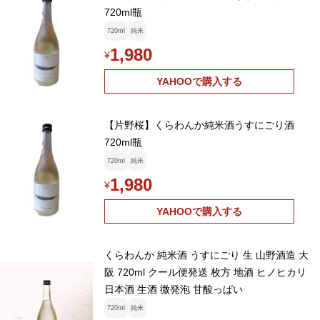
720ml瓶
720ml
純米
1,980
¥
YAHOOで購入する
【片野桜】くらわんか純米酒うすにごり酒
720ml瓶
720ml
純米
1,980
¥
YAHOOで購入する
くらわんか 純米酒 うすにごり 生 山野酒造 大
阪 720ml クール便発送 枚方 地酒 ヒノヒカリ
日本酒 生酒 微発泡 甘酸っぱい
720ml
純米