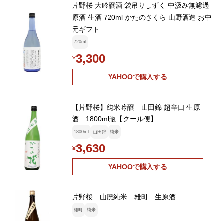
片野桜 大吟醸酒 袋吊りしずく 中汲み無濾過
原酒 生酒 720ml かたのさくら 山野酒造 お中
元ギフト
720ml
3,300
¥
YAHOOで購入する
【片野桜】純米吟醸 山田錦 超辛口 生原
酒 1800ml瓶【クール便】
1800ml
山田錦
純米
3,630
¥
YAHOOで購入する
片野桜 山廃純米 雄町 生原酒
雄町
純米